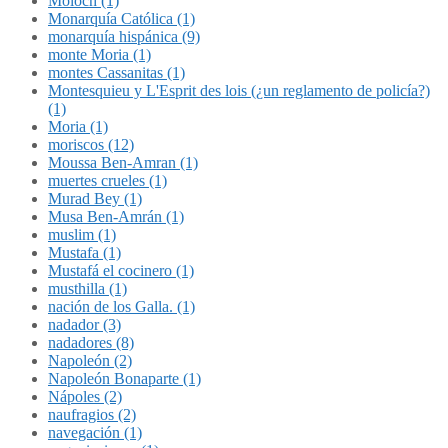
Molóch (1)
Monarquía Católica (1)
monarquía hispánica (9)
monte Moria (1)
montes Cassanitas (1)
Montesquieu y L'Esprit des lois (¿un reglamento de policía?)
(1)
Moria (1)
moriscos (12)
Moussa Ben-Amran (1)
muertes crueles (1)
Murad Bey (1)
Musa Ben-Amrán (1)
muslim (1)
Mustafa (1)
Mustafá el cocinero (1)
musthilla (1)
nación de los Galla. (1)
nadador (3)
nadadores (8)
Napoleón (2)
Napoleón Bonaparte (1)
Nápoles (2)
naufragios (2)
navegación (1)