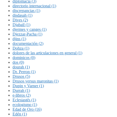
diplomacia (3)
directorio internacional (1)
discrepancias (1)
disdasah (1)
Dives (2)
Djabaïl (1)
djermes y canges (1)
Djezzar-Pacha (1)
djins (1)
documentación (2)
Dohza (1)
dolores de las articulaciones en general (1)
dominicos (0)
dos (0)
dourah (1)
Dr. Perron (1)
Drusos (5)
Drusos versus maronitas (1)
Dupin y Varner (1)
Durrah (1)
e-libros (2)
Eclesiastés (1)
ecologismo (1)
Edad de Oro (16)
Edén (1)