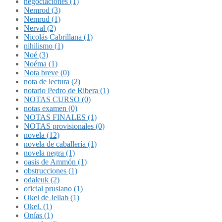
negociaciones (1)
Nemrod (3)
Nemrud (1)
Nerval (2)
Nicolás Cabrillana (1)
nihilismo (1)
Noé (3)
Noéma (1)
Nota breve (0)
nota de lectura (2)
notario Pedro de Ribera (1)
NOTAS CURSO (0)
notas examen (0)
NOTAS FINALES (1)
NOTAS provisionales (0)
novela (12)
novela de caballería (1)
novela negra (1)
oasis de Ammón (1)
obstrucciones (1)
odaleuk (2)
oficial prusiano (1)
Okel de Jellab (1)
Okel. (1)
Onías (1)