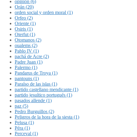
opinión (6)
Orán (20)
orden social y orden moral (1)
Orfeo (2)
Oriente (1)
Osiris (1)
Oterfut (1)
Otomanos (2)
oualems (2)
Pablo IV (1)
pachá de Acre (2)
Padre Juan (1)
Palermo (1)
Pandarus de Troya (1)
pantouns (1)
Paraíso de las islas (1)
partido castellano mendicante (1)
partido jesuítico portugués (1)
pasados allende (1)
paz (5)
Pedro Burguillos (2)
Peligros de la hora de la siesta (1)
Pelusa (1)
Péra (1)
Perceval (1)