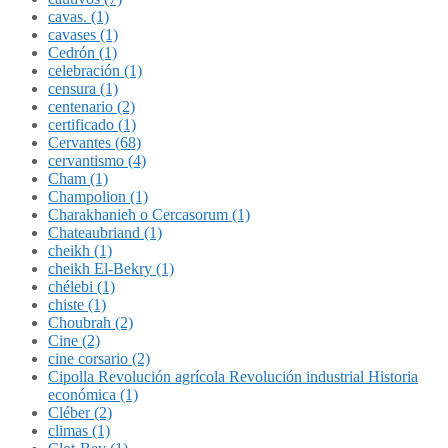
cavas. (1)
cavases (1)
Cedrón (1)
celebración (1)
censura (1)
centenario (2)
certificado (1)
Cervantes (68)
cervantismo (4)
Cham (1)
Champolion (1)
Charakhanieh o Cercasorum (1)
Chateaubriand (1)
cheikh (1)
cheikh El-Bekry (1)
chélebi (1)
chiste (1)
Choubrah (2)
Cine (2)
cine corsario (2)
Cipolla Revolución agrícola Revolución industrial Historia
económica (1)
Cléber (2)
climas (1)