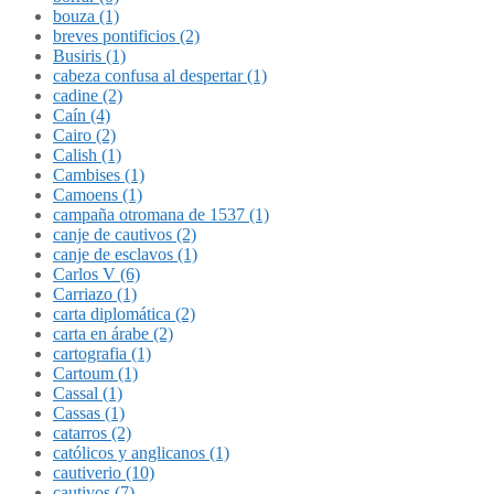
bouza (1)
breves pontificios (2)
Busiris (1)
cabeza confusa al despertar (1)
cadine (2)
Caín (4)
Cairo (2)
Calish (1)
Cambises (1)
Camoens (1)
campaña otromana de 1537 (1)
canje de cautivos (2)
canje de esclavos (1)
Carlos V (6)
Carriazo (1)
carta diplomática (2)
carta en árabe (2)
cartografia (1)
Cartoum (1)
Cassal (1)
Cassas (1)
catarros (2)
católicos y anglicanos (1)
cautiverio (10)
cautivos (7)