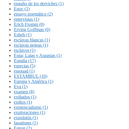
engaño de los derviches (1)
Enoc (2)
ensayo poemático (2)
entrevistas (1)
Erich Fromm (0)
Erving Goffman (0)
Esbeh (1)
esclavas blancas (1)
esclavas negras (1)
esclavos (1)
Esna; Laïas y Aspasias (1)
España (17)
especias (5)
essouad (1)
ESTAMBUL (10)
Europa y América (1)
Eva (1)
examen (8)
exiliados (1)
exilios (1)
existencialismo (1)
exploraciones (1)
expulsión (1)
fanatismo (1)
Fanon (2)