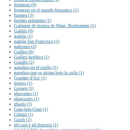
fronteras (9)
fronteras en el mundo hispanico (1)
fuentes (3)
fuentes primarias (1)
Gabinete de lectura de Mme. Bonhomme (1)
Galdós (0)
galeón (1)
galeón San Francisco (1)
galeones (2)
Galileo (0)
Galileo herético (1)
Gandhi (2)
ganglios en el cuello (1)
ganglios que se alojan bajo la axila (1)
Gauttier d'Arc (1)
genios (1)
Gessen (1)
ghavasies (1)
ghawasies (1)
ghazis (1)
Gian-ben-Gian (1)
Giblim (1)
Gizeh (2)
gli cani e gli francesi (1)