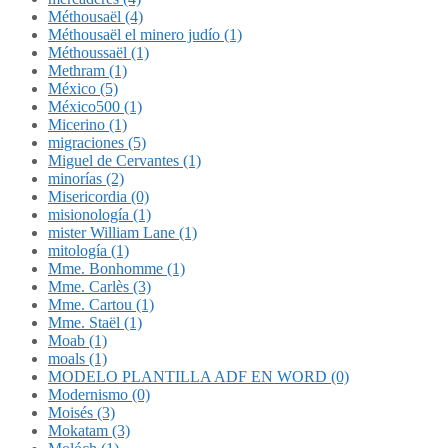
Méthousaël (4)
Méthousaël el minero judío (1)
Méthoussaël (1)
Methram (1)
México (5)
México500 (1)
Micerino (1)
migraciones (5)
Miguel de Cervantes (1)
minorías (2)
Misericordia (0)
misionología (1)
mister William Lane (1)
mitología (1)
Mme. Bonhomme (1)
Mme. Carlès (3)
Mme. Cartou (1)
Mme. Staël (1)
Moab (1)
moals (1)
MODELO PLANTILLA ADF EN WORD (0)
Modernismo (0)
Moisés (3)
Mokatam (3)