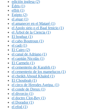
edición inglesa (2)
Édris (1)
effrit (1)
Egipto (2)
el ajuar (1)
el amanecer en el Mataré (1)
el Apolo sirio o el Baal fenicio (1)
el Árbol de la Ciencia (1)
El boghaz (1)
el cabo Boutroun (1)
el cadi (1)
El Cairo (2)
el canal de Adriano (1)
el capitán Nicolás (1)
El Carmelo (1)
el cementerio de Karafeh (1)
el cementerio de los mamelucos (1)
el cheikh Aboud Khaled (1)
El Choubrah (1)
el circo de Herodes Agripa. (1)
el conde de Dreux (1)
el divorcio (1)
el doctro Clot-Bey (1)
el Dorador (1)
el efod (1)