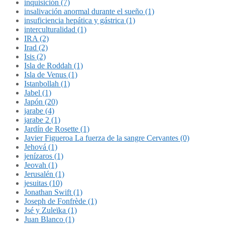
inquisición (7)
insalivación anormal durante el sueño (1)
insuficiencia hepática y gástrica (1)
interculturalidad (1)
IRA (2)
Irad (2)
Isis (2)
Isla de Roddah (1)
Isla de Venus (1)
Istanbollah (1)
Jabel (1)
Japón (20)
jarabe (4)
jarabe 2 (1)
Jardín de Rosette (1)
Javier Figueroa La fuerza de la sangre Cervantes (0)
Jehová (1)
jenízaros (1)
Jeovah (1)
Jerusalén (1)
jesuitas (10)
Jonathan Swift (1)
Joseph de Fonfrède (1)
Jsé y Zuleïka (1)
Juan Blanco (1)