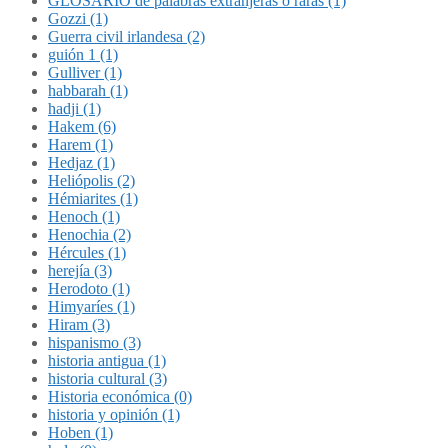
GLOSARIO de palabras extranjeras o raras (1)
Gozzi (1)
Guerra civil irlandesa (2)
guión 1 (1)
Gulliver (1)
habbarah (1)
hadji (1)
Hakem (6)
Harem (1)
Hedjaz (1)
Heliópolis (2)
Hémiarites (1)
Henoch (1)
Henochia (2)
Hércules (1)
herejía (3)
Herodoto (1)
Himyaríes (1)
Hiram (3)
hispanismo (3)
historia antigua (1)
historia cultural (3)
Historia económica (0)
historia y opinión (1)
Hoben (1)