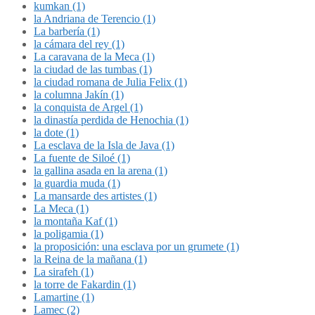
kumkan (1)
la Andriana de Terencio (1)
La barbería (1)
la cámara del rey (1)
La caravana de la Meca (1)
la ciudad de las tumbas (1)
la ciudad romana de Julia Felix (1)
la columna Jakín (1)
la conquista de Argel (1)
la dinastía perdida de Henochia (1)
la dote (1)
La esclava de la Isla de Java (1)
La fuente de Siloé (1)
la gallina asada en la arena (1)
la guardia muda (1)
La mansarde des artistes (1)
La Meca (1)
la montaña Kaf (1)
la poligamia (1)
la proposición: una esclava por un grumete (1)
la Reina de la mañana (1)
La sirafeh (1)
la torre de Fakardin (1)
Lamartine (1)
Lamec (2)