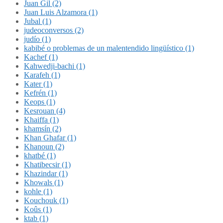
Juan Gil (2)
Juan Luis Alzamora (1)
Jubal (1)
judeoconversos (2)
judío (1)
kabibé o problemas de un malentendido lingüístico (1)
Kachef (1)
Kahwedji-bachi (1)
Karafeh (1)
Kater (1)
Kefrén (1)
Keops (1)
Kesrouan (4)
Khaiffa (1)
khamsín (2)
Khan Ghafar (1)
Khanoun (2)
khatbé (1)
Khatibecsir (1)
Khazindar (1)
Khowals (1)
kohle (1)
Kouchouk (1)
Koûs (1)
ktab (1)