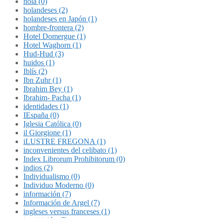
hola (0)
holandeses (2)
holandeses en Japón (1)
hombre-frontera (2)
Hotel Domergue (1)
Hotel Waghorn (1)
Hud-Hud (3)
huidos (1)
Iblís (2)
Ibn Zuhr (1)
Ibrahim Bey (1)
Ibrahim- Pacha (1)
identidades (1)
IEspaña (0)
Iglesia Católica (0)
il Giorgione (1)
iLUSTRE FREGONA (1)
inconvenientes del celibato (1)
Index Librorum Prohibitorum (0)
indios (2)
Individualismo (0)
Individuo Moderno (0)
información (7)
Información de Argel (7)
ingleses versus franceses (1)