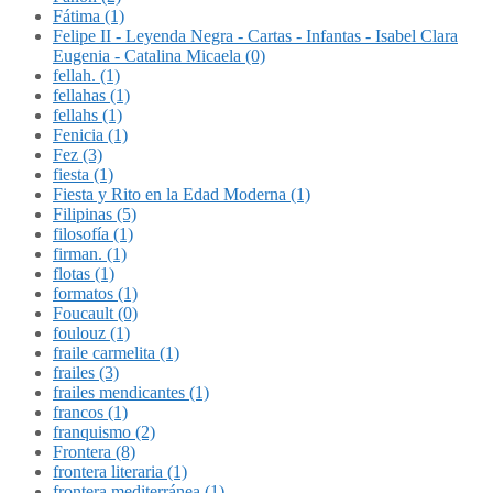
Fátima (1)
Felipe II - Leyenda Negra - Cartas - Infantas - Isabel Clara
Eugenia - Catalina Micaela (0)
fellah. (1)
fellahas (1)
fellahs (1)
Fenicia (1)
Fez (3)
fiesta (1)
Fiesta y Rito en la Edad Moderna (1)
Filipinas (5)
filosofía (1)
firman. (1)
flotas (1)
formatos (1)
Foucault (0)
foulouz (1)
fraile carmelita (1)
frailes (3)
frailes mendicantes (1)
francos (1)
franquismo (2)
Frontera (8)
frontera literaria (1)
frontera mediterránea (1)