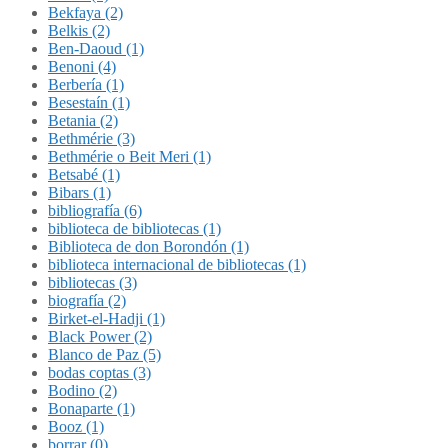
Bekfaya (2)
Belkis (2)
Ben-Daoud (1)
Benoni (4)
Berbería (1)
Besestaín (1)
Betania (2)
Bethmérie (3)
Bethmérie o Beit Meri (1)
Betsabé (1)
Bibars (1)
bibliografía (6)
biblioteca de bibliotecas (1)
Biblioteca de don Borondón (1)
biblioteca internacional de bibliotecas (1)
bibliotecas (3)
biografía (2)
Birket-el-Hadji (1)
Black Power (2)
Blanco de Paz (5)
bodas coptas (3)
Bodino (2)
Bonaparte (1)
Booz (1)
borrar (0)