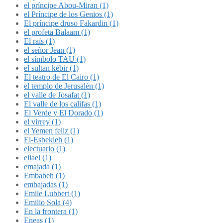
el príncipe Abou-Miran (1)
el Príncipe de los Genios (1)
El príncipe druso Fakardin (1)
el profeta Balaam (1)
El raïs (1)
el señor Jean (1)
el símbolo TAU (1)
el sultan kébir (1)
El teatro de El Cairo (1)
el templo de Jerusalén (1)
el valle de Josafat (1)
El valle de los califas (1)
El Verde y El Dorado (1)
el virrey (1)
el Yemen feliz (1)
El-Esbekieh (1)
electuario (1)
eliael (1)
emajada (1)
Embabeh (1)
embajadas (1)
Emile Lubbert (1)
Emilio Sola (4)
En la frontera (1)
Eneas (1)