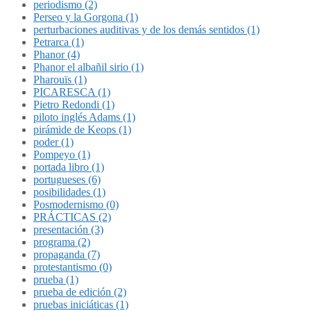
periodismo (2)
Perseo y la Gorgona (1)
perturbaciones auditivas y de los demás sentidos (1)
Petrarca (1)
Phanor (4)
Phanor el albañil sirio (1)
Pharouïs (1)
PICARESCA (1)
Pietro Redondi (1)
piloto inglés Adams (1)
pirámide de Keops (1)
poder (1)
Pompeyo (1)
portada libro (1)
portugueses (6)
posibilidades (1)
Posmodernismo (0)
PRÁCTICAS (2)
presentación (3)
programa (2)
propaganda (7)
protestantismo (0)
prueba (1)
prueba de edición (2)
pruebas iniciáticas (1)