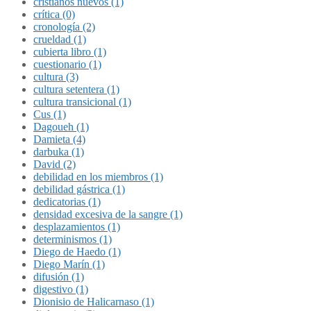
cristianos nuevos (1)
crítica (0)
cronología (2)
crueldad (1)
cubierta libro (1)
cuestionario (1)
cultura (3)
cultura setentera (1)
cultura transicional (1)
Cus (1)
Dagoueh (1)
Damieta (4)
darbuka (1)
David (2)
debilidad en los miembros (1)
debilidad gástrica (1)
dedicatorias (1)
densidad excesiva de la sangre (1)
desplazamientos (1)
determinismos (1)
Diego de Haedo (1)
Diego Marín (1)
difusión (1)
digestivo (1)
Dionisio de Halicarnaso (1)