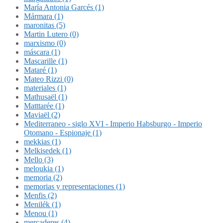
María Antonia Garcés (1)
Mármara (1)
maronitas (5)
Martin Lutero (0)
marxismo (0)
máscara (1)
Mascarille (1)
Mataré (1)
Mateo Rizzi (0)
materiales (1)
Mathusaël (1)
Matttarée (1)
Maviaël (2)
Mediterraneo - siglo XVI - Imperio Habsburgo - Imperio
Otomano - Espionaje (1)
mekkias (1)
Melkisedek (1)
Mello (3)
meloukia (1)
memoria (2)
memorias y representaciones (1)
Menfis (2)
Menilék (1)
Menou (1)
mercaderes (4)