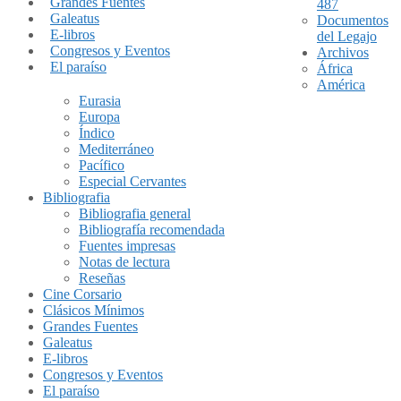
Grandes Fuentes
487
Galeatus
Documentos
E-libros
del Legajo
Congresos y Eventos
Archivos
El paraíso
África
América
Eurasia
Europa
Índico
Mediterráneo
Pacífico
Especial Cervantes
Bibliografia
Bibliografia general
Bibliografía recomendada
Fuentes impresas
Notas de lectura
Reseñas
Cine Corsario
Clásicos Mínimos
Grandes Fuentes
Galeatus
E-libros
Congresos y Eventos
El paraíso