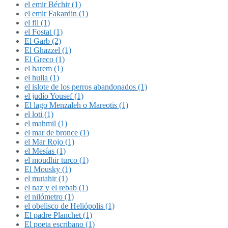
el emir Béchir (1)
el emir Fakardin (1)
el fil (1)
el Fostat (1)
El Garb (2)
El Ghazzel (1)
El Greco (1)
el harem (1)
el hulla (1)
el islote de los perros abandonados (1)
el judío Yousef (1)
El lago Menzaleh o Mareotis (1)
el loti (1)
el mahmil (1)
el mar de bronce (1)
el Mar Rojo (1)
el Mesías (1)
el moudhir turco (1)
El Mousky (1)
el mutahir (1)
el naz y el rebab (1)
el nilómetro (1)
el obelisco de Heliópolis (1)
El padre Planchet (1)
El poeta escribano (1)