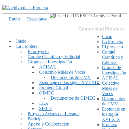
Entrar
Registrarse
Comunidad Frontera
Inicio
Inicio
La Frontera
La Frontera
El proyecto
El proyecto
Comité
Comité Científico y Editorial
Científico y
Grupos de Investigación
Editorial
ACISAL
Grupos de
Colectivo Miles de Voces
Investigación
Documentos de CMV
ACISAL
Espionaje en los siglos XVI-XIX
Colectivo
Frontera Global
Miles de
GIMEC
Voces
Documentos de GIMEC
Documentos
LEA
de CMV
SIECE
Espionaje en
Proyecto Avisos del Levante
los siglos
Participar
XVI-XIX
Apoyo y Colaboración
Frontera