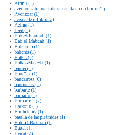
Atribir (1)
aventuras de una cabeza cocida en un horno (1)
Avenzoar (1)
avisos de e-Libro (2)
Azima (1)
Baal (1)
Bab-el-Foutouh (1)
Bab-el-Mabdah (1)
Babilonia (1)
bakchis (1)
Balkis (6)
Balkis-Makeda (1)
bamia (1)
Banaïas. (1)
bancarrota (0)
banqueros (1)
barbarie (1)
barbarín (1)
Barbarroja (2)
Barkouk (1)
Barthélemy (1)
batalla de las pirámides (1)
Batn-el-Bakarah (1)
Battal (1)
Beirut (2)