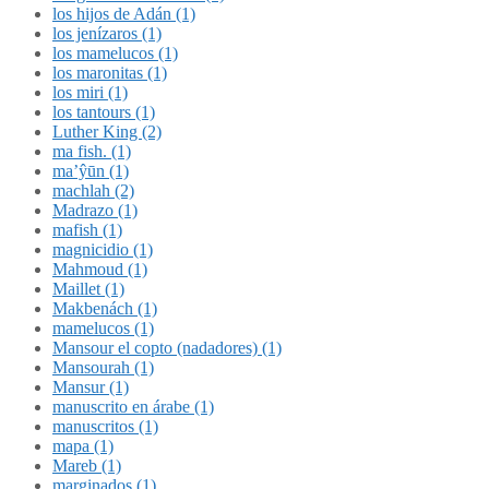
los hijos de Adán (1)
los jenízaros (1)
los mamelucos (1)
los maronitas (1)
los miri (1)
los tantours (1)
Luther King (2)
ma fish. (1)
ma’ŷūn (1)
machlah (2)
Madrazo (1)
mafish (1)
magnicidio (1)
Mahmoud (1)
Maillet (1)
Makbenách (1)
mamelucos (1)
Mansour el copto (nadadores) (1)
Mansourah (1)
Mansur (1)
manuscrito en árabe (1)
manuscritos (1)
mapa (1)
Mareb (1)
marginados (1)