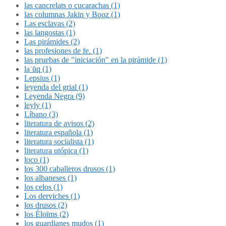
las cancrelats o cucarachas (1)
las columnas Jakin y Booz (1)
Las esclavas (2)
las langostas (1)
Las pirámides (2)
las profesiones de fe. (1)
las pruebas de "iniciación" en la pirámide (1)
laʿūq (1)
Lepsius (1)
leyenda del grial (1)
Leyenda Negra (9)
leyly (1)
Líbano (3)
literatura de avisos (2)
literatura española (1)
literatura socialista (1)
literatura utópica (1)
loco (1)
los 300 caballeros drusos (1)
los albaneses (1)
los celos (1)
Los derviches (1)
los drusos (2)
los Éloïms (2)
los guardianes mudos (1)