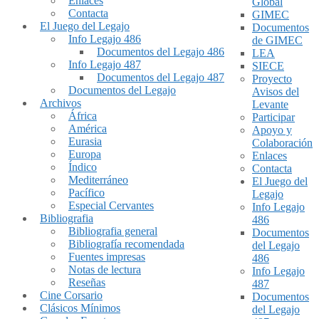
Enlaces
Global
Contacta
GIMEC
El Juego del Legajo
Documentos
Info Legajo 486
de GIMEC
Documentos del Legajo 486
LEA
Info Legajo 487
SIECE
Documentos del Legajo 487
Proyecto
Documentos del Legajo
Avisos del
Archivos
Levante
África
Participar
América
Apoyo y
Eurasia
Colaboración
Europa
Enlaces
Índico
Contacta
Mediterráneo
El Juego del
Pacífico
Legajo
Especial Cervantes
Info Legajo
Bibliografia
486
Bibliografia general
Documentos
Bibliografía recomendada
del Legajo
Fuentes impresas
486
Notas de lectura
Info Legajo
Reseñas
487
Cine Corsario
Documentos
Clásicos Mínimos
del Legajo