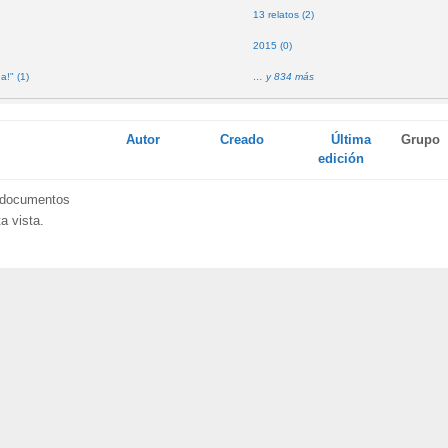
13 relatos (2)
2015 (0)
a!" (1)
…
y 834 más
Autor
Creado
Última
Grupo
edición
 documentos
a vista.