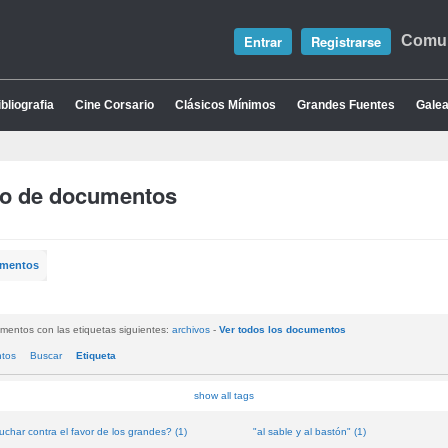
Entrar
Registrarse
Comun
bliografia
Cine Corsario
Clásicos Mínimos
Grandes Fuentes
Galea
io de documentos
umentos
mentos con las etiquetas siguientes:
archivos
-
Ver todos los documentos
ntos
Buscar
Etiqueta
show all tags
uchar contra el favor de los grandes? (1)
"al sable y al bastón" (1)