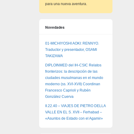
para una nueva aventura.
Novedades
01-MICHIYOSHI AOKI: RENNYO.
Traductor y presentador, OSAMI
TAKIZAWA
DIPLOINMED del IH-CSIC Relatos
fronterizos: la descripción de las
ciudades musulmanas en el mundo
moderno (ss. XVI-XVII) Coordinan
Francesco Caprioli y Rubén
González Cuerva
II.22.40 – VIAJES DE PIETRO DELLA
VALLE EN EL S. XVII – Ferhabad –
«Asuntos de Estado con el Agamir»