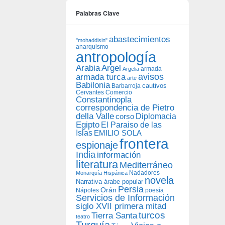
Palabras Clave
abastecimientos
"mohaddisin"
anarquismo
antropología
Arabia
Argel
armada
Argelia
avisos
armada turca
arte
Babilonia
Barbarroja
cautivos
Cervantes
Comercio
Constantinopla
correspondencia de Pietro
della Valle
Diplomacia
corso
Egipto
El Paraiso de las
Islas
EMILIO SOLA
frontera
espionaje
India
información
literatura
Mediterráneo
Nadadores
Monarquía Hispánica
novela
Narrativa árabe popular
Persia
Orán
Nápoles
poesía
Servicios de Información
siglo XVII primera mitad
turcos
Tierra Santa
teatro
Turquía