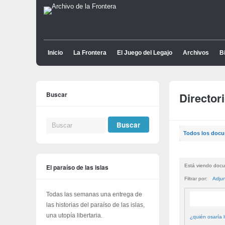
Inicio
La Frontera
El Juego del Legajo
Archivos
Bi
Buscar
Director
Todos los doc
El paraíso de las islas
Está viendo docu
Filtrar por:
Adju
Todas las semanas una entrega de
las historias del paraíso de las islas,
una utopía libertaria.
¿quién osaría l