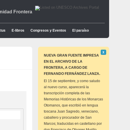
idad Frontera
tus
E-libros
Congresos y Eventos
El paraíso
Descartar
Χ
este
NUEVA GRAN FUENTE IMPRESA
aviso
EN EL ARCHIVO DE LA
FRONTERA, A CARGO DE
FERNANDO FERNÁNDEZ LANZA.
El 15 de septiembre, y como saludo
al nuevo curso, aparecerá la
transcripción completa de las
Memorias Históricas de los Monarcas
Otomanos, que escribió en lengua
toscana Juan Sagredo, veneciano,
caballero y procurador de San
Marcos; traducidas en castellano por
don Francisco de Olivares Murillo,