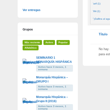
'arif (1)
Ver entregas
'ifrit (1)
"¡Gallina al agu
Grupos
Tienes
Título
adjunto
Más reciente
Activo
Popular
Alfabético
No hay
para est
SEMINARIO 1
MONARQUÍA HISPÁNICA
Activo hace 3 meses, 1
semana
Monarquía Hispánica –
GRUPO I
Activo hace 3 meses, 1
semana
Monarquía Hispánica –
Grupo II (2016)
Activo hace 3 meses, 1
semana