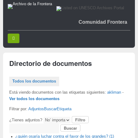
Comunidad Frontera
Directorio de documentos
Todos los documentos
Está viendo documentos con las etiquetas siguientes:
akliman
-
Ver todos los documentos
Filtrar por:
Adjuntos
Buscar
Etiqueta
¿Tienes adjuntos?
Buscar
¿quién osaría luchar contra el favor de los grandes? (1)