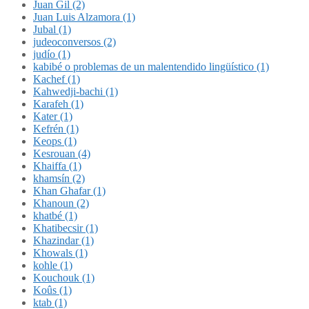
Juan Gil (2)
Juan Luis Alzamora (1)
Jubal (1)
judeoconversos (2)
judío (1)
kabibé o problemas de un malentendido lingüístico (1)
Kachef (1)
Kahwedji-bachi (1)
Karafeh (1)
Kater (1)
Kefrén (1)
Keops (1)
Kesrouan (4)
Khaiffa (1)
khamsín (2)
Khan Ghafar (1)
Khanoun (2)
khatbé (1)
Khatibecsir (1)
Khazindar (1)
Khowals (1)
kohle (1)
Kouchouk (1)
Koûs (1)
ktab (1)