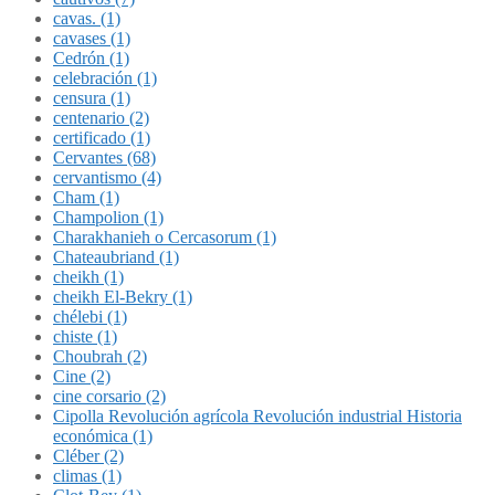
cavas. (1)
cavases (1)
Cedrón (1)
celebración (1)
censura (1)
centenario (2)
certificado (1)
Cervantes (68)
cervantismo (4)
Cham (1)
Champolion (1)
Charakhanieh o Cercasorum (1)
Chateaubriand (1)
cheikh (1)
cheikh El-Bekry (1)
chélebi (1)
chiste (1)
Choubrah (2)
Cine (2)
cine corsario (2)
Cipolla Revolución agrícola Revolución industrial Historia
económica (1)
Cléber (2)
climas (1)