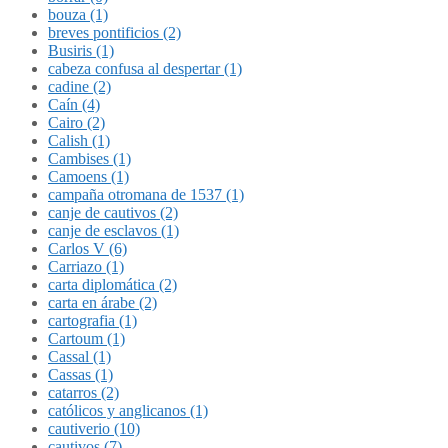
bouza (1)
breves pontificios (2)
Busiris (1)
cabeza confusa al despertar (1)
cadine (2)
Caín (4)
Cairo (2)
Calish (1)
Cambises (1)
Camoens (1)
campaña otromana de 1537 (1)
canje de cautivos (2)
canje de esclavos (1)
Carlos V (6)
Carriazo (1)
carta diplomática (2)
carta en árabe (2)
cartografia (1)
Cartoum (1)
Cassal (1)
Cassas (1)
catarros (2)
católicos y anglicanos (1)
cautiverio (10)
cautivos (7)