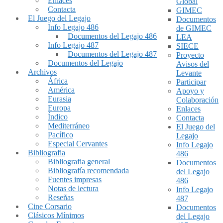
Enlaces
Global
Contacta
GIMEC
El Juego del Legajo
Documentos
Info Legajo 486
de GIMEC
Documentos del Legajo 486
LEA
Info Legajo 487
SIECE
Documentos del Legajo 487
Proyecto
Documentos del Legajo
Avisos del
Archivos
Levante
África
Participar
América
Apoyo y
Eurasia
Colaboración
Europa
Enlaces
Índico
Contacta
Mediterráneo
El Juego del
Pacífico
Legajo
Especial Cervantes
Info Legajo
Bibliografia
486
Bibliografia general
Documentos
Bibliografía recomendada
del Legajo
Fuentes impresas
486
Notas de lectura
Info Legajo
Reseñas
487
Cine Corsario
Documentos
Clásicos Mínimos
del Legajo