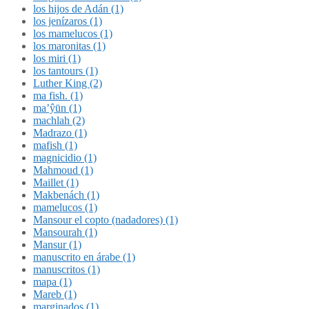
los hijos de Adán (1)
los jenízaros (1)
los mamelucos (1)
los maronitas (1)
los miri (1)
los tantours (1)
Luther King (2)
ma fish. (1)
ma’ŷūn (1)
machlah (2)
Madrazo (1)
mafish (1)
magnicidio (1)
Mahmoud (1)
Maillet (1)
Makbenách (1)
mamelucos (1)
Mansour el copto (nadadores) (1)
Mansourah (1)
Mansur (1)
manuscrito en árabe (1)
manuscritos (1)
mapa (1)
Mareb (1)
marginados (1)