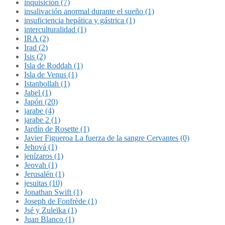
inquisición (7)
insalivación anormal durante el sueño (1)
insuficiencia hepática y gástrica (1)
interculturalidad (1)
IRA (2)
Irad (2)
Isis (2)
Isla de Roddah (1)
Isla de Venus (1)
Istanbollah (1)
Jabel (1)
Japón (20)
jarabe (4)
jarabe 2 (1)
Jardín de Rosette (1)
Javier Figueroa La fuerza de la sangre Cervantes (0)
Jehová (1)
jenízaros (1)
Jeovah (1)
Jerusalén (1)
jesuitas (10)
Jonathan Swift (1)
Joseph de Fonfrède (1)
Jsé y Zuleïka (1)
Juan Blanco (1)