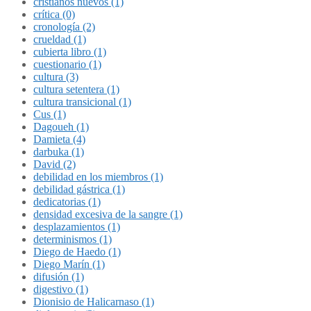
cristianos nuevos (1)
crítica (0)
cronología (2)
crueldad (1)
cubierta libro (1)
cuestionario (1)
cultura (3)
cultura setentera (1)
cultura transicional (1)
Cus (1)
Dagoueh (1)
Damieta (4)
darbuka (1)
David (2)
debilidad en los miembros (1)
debilidad gástrica (1)
dedicatorias (1)
densidad excesiva de la sangre (1)
desplazamientos (1)
determinismos (1)
Diego de Haedo (1)
Diego Marín (1)
difusión (1)
digestivo (1)
Dionisio de Halicarnaso (1)