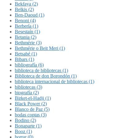
Bekfaya (2)
Belkis (2)
Ben-Daoud (1)
Benoni (4)
Berbería (1)
Besestaín (1)
Betania (2)
Bethmérie (3)
Bethmérie o Beit Meri (1)
Betsabé (1)
Bibars (1)
bibliografía (6)
biblioteca de bibliotecas (1)
Biblioteca de don Borondón (1)
biblioteca internacional de bibliotecas (1)
bibliotecas (3)
biografía (2)
Birket-el-Hadji (1)
Black Power (2)
Blanco de Paz (5)
bodas coptas (3)
Bodino (2)
Bonaparte (1)
Booz (1)
borrar (0)