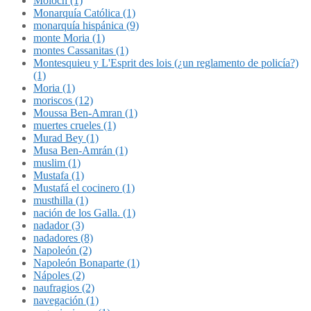
Molóch (1)
Monarquía Católica (1)
monarquía hispánica (9)
monte Moria (1)
montes Cassanitas (1)
Montesquieu y L'Esprit des lois (¿un reglamento de policía?)
(1)
Moria (1)
moriscos (12)
Moussa Ben-Amran (1)
muertes crueles (1)
Murad Bey (1)
Musa Ben-Amrán (1)
muslim (1)
Mustafa (1)
Mustafá el cocinero (1)
musthilla (1)
nación de los Galla. (1)
nadador (3)
nadadores (8)
Napoleón (2)
Napoleón Bonaparte (1)
Nápoles (2)
naufragios (2)
navegación (1)