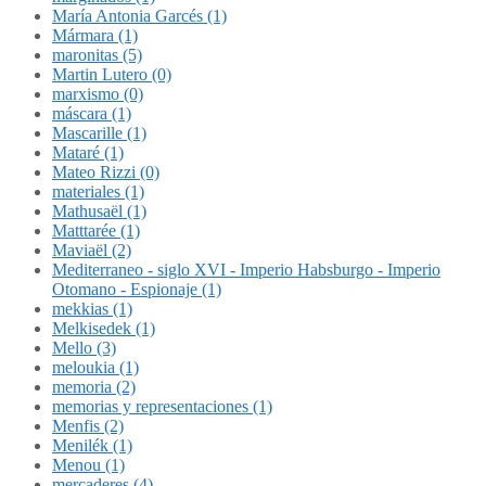
María Antonia Garcés (1)
Mármara (1)
maronitas (5)
Martin Lutero (0)
marxismo (0)
máscara (1)
Mascarille (1)
Mataré (1)
Mateo Rizzi (0)
materiales (1)
Mathusaël (1)
Matttarée (1)
Maviaël (2)
Mediterraneo - siglo XVI - Imperio Habsburgo - Imperio
Otomano - Espionaje (1)
mekkias (1)
Melkisedek (1)
Mello (3)
meloukia (1)
memoria (2)
memorias y representaciones (1)
Menfis (2)
Menilék (1)
Menou (1)
mercaderes (4)