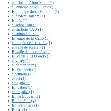
el príncipe Abou-Miran (1)
el Príncipe de los Genios (1)
El príncipe druso Fakardin (1)
el profeta Balaam (1)
El raïs (1)
el señor Jean (1)
el símbolo TAU (1)
el sultan kébir (1)
El teatro de El Cairo (1)
el templo de Jerusalén (1)
el valle de Josafat (1)
El valle de los califas (1)
El Verde y El Dorado (1)
el virrey (1)
el Yemen feliz (1)
El-Esbekieh (1)
electuario (1)
eliael (1)
emajada (1)
Embabeh (1)
embajadas (1)
Emile Lubbert (1)
Emilio Sola (4)
En la frontera (1)
Eneas (1)