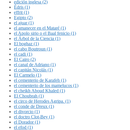
edición inglesa (2)
Édris (1)
effrit (1)
Egipto (2)
el ajuar (1)
el amanecer en el Mataré (1)
el Apolo sirio o el Baal fenicio (1)
el Árbol de la Ciencia (1)
El boghaz (1)
el cabo Boutroun (1)
el cadi (1)
El Cairo (2)
el canal de Adriano (1)
el capitán Nicolás (1)
El Carmelo (1)
el cementerio de Karafeh (1)
el cementerio de los mamelucos (1)
el cheikh Aboud Khaled (1)
El Choubrah (1)
el circo de Herodes Agripa. (1)
el conde de Dreux (1)
el divorcio (1)
el doctro Clot-Bey (1)
el Dorador (1)
el efod (1)