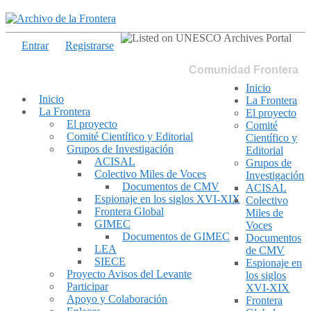
Entrar
Registrarse
Comunidad Frontera
Inicio
Inicio
La Frontera
La Frontera
El proyecto
El proyecto
Comité
Comité Científico y Editorial
Científico y
Grupos de Investigación
Editorial
ACISAL
Grupos de
Colectivo Miles de Voces
Investigación
Documentos de CMV
ACISAL
Espionaje en los siglos XVI-XIX
Colectivo
Frontera Global
Miles de
GIMEC
Voces
Documentos de GIMEC
Documentos
LEA
de CMV
SIECE
Espionaje en
Proyecto Avisos del Levante
los siglos
Participar
XVI-XIX
Apoyo y Colaboración
Frontera