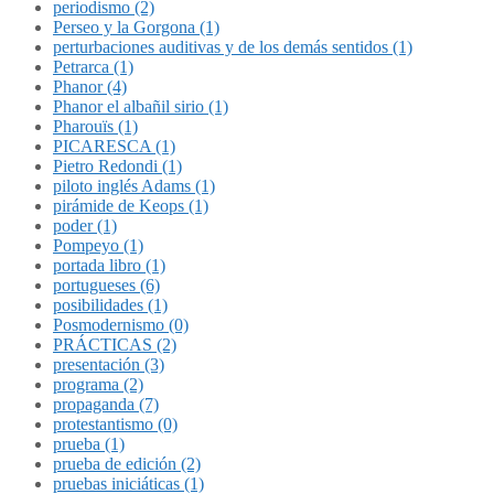
periodismo (2)
Perseo y la Gorgona (1)
perturbaciones auditivas y de los demás sentidos (1)
Petrarca (1)
Phanor (4)
Phanor el albañil sirio (1)
Pharouïs (1)
PICARESCA (1)
Pietro Redondi (1)
piloto inglés Adams (1)
pirámide de Keops (1)
poder (1)
Pompeyo (1)
portada libro (1)
portugueses (6)
posibilidades (1)
Posmodernismo (0)
PRÁCTICAS (2)
presentación (3)
programa (2)
propaganda (7)
protestantismo (0)
prueba (1)
prueba de edición (2)
pruebas iniciáticas (1)