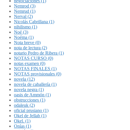
negociaciones (1)
Nemrod (3)
Nemrud (1)
Nerval (2)
Nicolás Cabrillana (1)
nihilismo (1)
Noé (3)
Noéma (1)
Nota breve (0)
nota de lectura (2)
notario Pedro de Ribera (1)
NOTAS CURSO (0)
notas examen (0)
NOTAS FINALES (1)
NOTAS provisionales (0)
novela (12)
novela de caballería (1)
novela negra (1)
oasis de Ammón (1)
obstrucciones (1)
odaleuk (2)
oficial prusiano (1)
Okel de Jellab (1)
Okel. (1)
Onías (1)