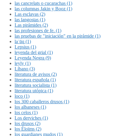
las cancrelats o cucarachas (1)
las columnas Jakin y Booz (1)
Las esclavas (2)
las langostas (1)
Las pirámides (2)
las profesiones de fe. (1)
las pruebas de "iniciación" en la pirámide (1)
laʿūq (1)
Lepsius (1)
leyenda del grial (1)
Leyenda Negra (9)
leyly (1)
Líbano (3)
literatura de avisos (2)
literatura española (1)
literatura socialista (1)
literatura utópica (1)
loco (1)
los 300 caballeros drusos (1)
los albaneses (1)
los celos (1)
Los derviches (1)
los drusos (2)
los Éloïms (2)
los guardianes mudos (1)