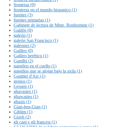
fronteras (9)
fronteras en el mundo hispanico (1)
fuentes (3)
fuentes primarias (1)
Gabinete de lectura de Mme. Bonhomme (1)
Galdós (0)
galeón (1)
galeón San Francisco (1)
galeones (2)
Galileo (0)
Galileo herético (1)
Gandhi (2)
ganglios en el cuello (1)
ganglios que se alojan bajo la axila (1)
Gauttier d'Arc (1)
genios (1)
Gessen (1)
ghavasies (1)
ghawasies (1)
ghazis (1)
Gian-ben-Gian (1)
Giblim (1)
Gizeh (2)
gli cani e gli francesi (1)