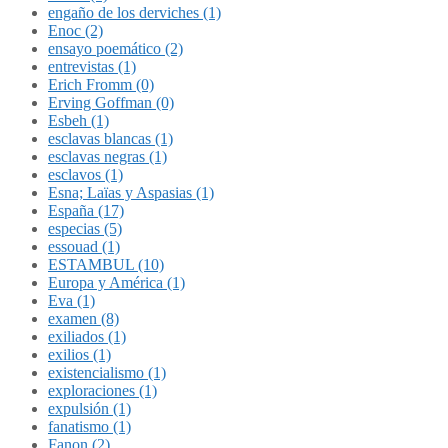
engaño de los derviches (1)
Enoc (2)
ensayo poemático (2)
entrevistas (1)
Erich Fromm (0)
Erving Goffman (0)
Esbeh (1)
esclavas blancas (1)
esclavas negras (1)
esclavos (1)
Esna; Laïas y Aspasias (1)
España (17)
especias (5)
essouad (1)
ESTAMBUL (10)
Europa y América (1)
Eva (1)
examen (8)
exiliados (1)
exilios (1)
existencialismo (1)
exploraciones (1)
expulsión (1)
fanatismo (1)
Fanon (2)