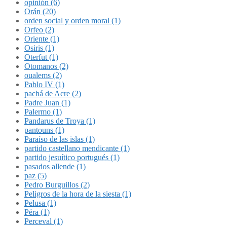
opinión (6)
Orán (20)
orden social y orden moral (1)
Orfeo (2)
Oriente (1)
Osiris (1)
Oterfut (1)
Otomanos (2)
oualems (2)
Pablo IV (1)
pachá de Acre (2)
Padre Juan (1)
Palermo (1)
Pandarus de Troya (1)
pantouns (1)
Paraíso de las islas (1)
partido castellano mendicante (1)
partido jesuítico portugués (1)
pasados allende (1)
paz (5)
Pedro Burguillos (2)
Peligros de la hora de la siesta (1)
Pelusa (1)
Péra (1)
Perceval (1)