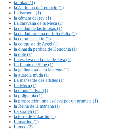
kumkan (1)
la Andriana de Terencio (1)
La barbería (1)
la cámara del rey (1)
La caravana de la Meca (1)
la ciudad de las tumbas (1)
la ciudad romana de Julia Felix (1)
la columna Jakín (1)
la conquista de Argel (1)
la dinastía perdida de Henochia (1)
la dote (1)
La esclava de la Isla de Java (1)
La fuente de Siloé (1)
la gallina asada en la arena (1)
la guardia muda (1)
La mansarde des artistes (1)
La Meca (1)
la montaña Kaf (1)
la poligamia (1)
la proposición: una esclava por un grumete (1)
la Reina de la mañana (1)
La sirafeh (1)
la torre de Fakardin (1)
Lamartine (1)
Lamec (2)