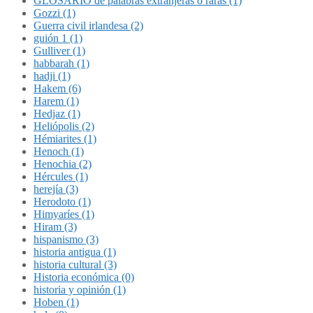
GLOSARIO de palabras extranjeras o raras (1)
Gozzi (1)
Guerra civil irlandesa (2)
guión 1 (1)
Gulliver (1)
habbarah (1)
hadji (1)
Hakem (6)
Harem (1)
Hedjaz (1)
Heliópolis (2)
Hémiarites (1)
Henoch (1)
Henochia (2)
Hércules (1)
herejía (3)
Herodoto (1)
Himyaríes (1)
Hiram (3)
hispanismo (3)
historia antigua (1)
historia cultural (3)
Historia económica (0)
historia y opinión (1)
Hoben (1)