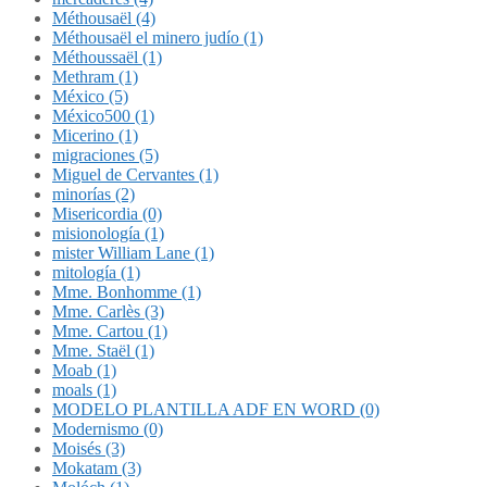
Méthousaël (4)
Méthousaël el minero judío (1)
Méthoussaël (1)
Methram (1)
México (5)
México500 (1)
Micerino (1)
migraciones (5)
Miguel de Cervantes (1)
minorías (2)
Misericordia (0)
misionología (1)
mister William Lane (1)
mitología (1)
Mme. Bonhomme (1)
Mme. Carlès (3)
Mme. Cartou (1)
Mme. Staël (1)
Moab (1)
moals (1)
MODELO PLANTILLA ADF EN WORD (0)
Modernismo (0)
Moisés (3)
Mokatam (3)