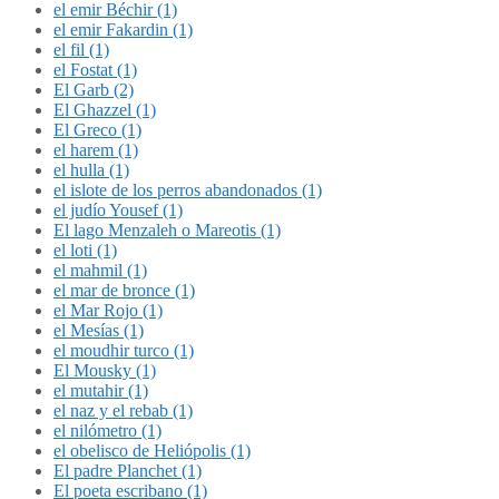
el emir Béchir (1)
el emir Fakardin (1)
el fil (1)
el Fostat (1)
El Garb (2)
El Ghazzel (1)
El Greco (1)
el harem (1)
el hulla (1)
el islote de los perros abandonados (1)
el judío Yousef (1)
El lago Menzaleh o Mareotis (1)
el loti (1)
el mahmil (1)
el mar de bronce (1)
el Mar Rojo (1)
el Mesías (1)
el moudhir turco (1)
El Mousky (1)
el mutahir (1)
el naz y el rebab (1)
el nilómetro (1)
el obelisco de Heliópolis (1)
El padre Planchet (1)
El poeta escribano (1)