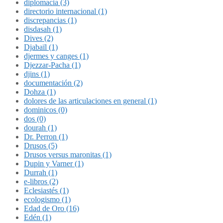
diplomacia (3)
directorio internacional (1)
discrepancias (1)
disdasah (1)
Dives (2)
Djabaïl (1)
djermes y canges (1)
Djezzar-Pacha (1)
djins (1)
documentación (2)
Dohza (1)
dolores de las articulaciones en general (1)
dominicos (0)
dos (0)
dourah (1)
Dr. Perron (1)
Drusos (5)
Drusos versus maronitas (1)
Dupin y Varner (1)
Durrah (1)
e-libros (2)
Eclesiastés (1)
ecologismo (1)
Edad de Oro (16)
Edén (1)