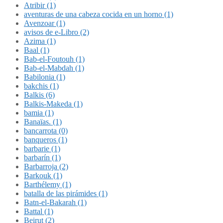
Atribir (1)
aventuras de una cabeza cocida en un horno (1)
Avenzoar (1)
avisos de e-Libro (2)
Azima (1)
Baal (1)
Bab-el-Foutouh (1)
Bab-el-Mabdah (1)
Babilonia (1)
bakchis (1)
Balkis (6)
Balkis-Makeda (1)
bamia (1)
Banaïas. (1)
bancarrota (0)
banqueros (1)
barbarie (1)
barbarín (1)
Barbarroja (2)
Barkouk (1)
Barthélemy (1)
batalla de las pirámides (1)
Batn-el-Bakarah (1)
Battal (1)
Beirut (2)