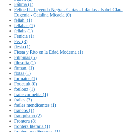
Fátima (1)
Felipe II - Leyenda Negra - Cartas - Infantas - Isabel Clara
Eugenia - Catalina Micaela (0)
fellah. (1)
fellahas (1)
fellahs (1)
Fenicia (1)
Fez (3)
fiesta (1)
Fiesta y Rito en la Edad Moderna (1)
Filipinas (5)
filosofía (1)
firman. (1)
flotas (1)
formatos (1)
Foucault (0)
foulouz (1)
fraile carmelita (1)
frailes (3)
frailes mendicantes (1)
francos (1)
franquismo (2)
Frontera (8)
frontera literaria (1)
frontera mediterránea (1)