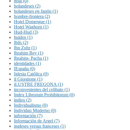
hola (0)
holandeses (2)
holandeses en Japón (1)
hombre-frontera (2)
Hotel Domergue (1)
Hotel Waghorn (1)
Hud-Hud (3)
huidos (1)
Iblís (2)
Ibn Zuhr (1)
Ibrahim Bey (1)
Ibrahim- Pacha (1)
identidades (1)
IEspaña (0)
Iglesia Católica (0)
il Giorgione (1)
iLUSTRE FREGONA (1)
inconvenientes del celibato (1)
Index Librorum Prohibitorum (0)
indios (2)
Individualismo (0)
Individuo Moderno (0)
información (7)
Información de Argel (7)
ingleses versus franceses (1)