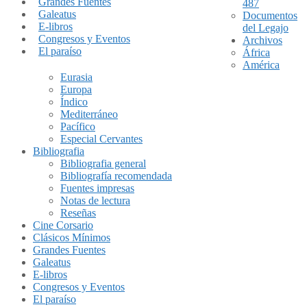
Grandes Fuentes
487
Galeatus
Documentos
E-libros
del Legajo
Congresos y Eventos
Archivos
El paraíso
África
América
Eurasia
Europa
Índico
Mediterráneo
Pacífico
Especial Cervantes
Bibliografia
Bibliografia general
Bibliografía recomendada
Fuentes impresas
Notas de lectura
Reseñas
Cine Corsario
Clásicos Mínimos
Grandes Fuentes
Galeatus
E-libros
Congresos y Eventos
El paraíso