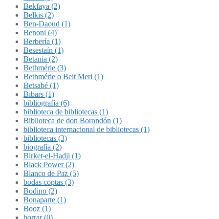
Bekfaya (2)
Belkis (2)
Ben-Daoud (1)
Benoni (4)
Berbería (1)
Besestaín (1)
Betania (2)
Bethmérie (3)
Bethmérie o Beit Meri (1)
Betsabé (1)
Bibars (1)
bibliografía (6)
biblioteca de bibliotecas (1)
Biblioteca de don Borondón (1)
biblioteca internacional de bibliotecas (1)
bibliotecas (3)
biografía (2)
Birket-el-Hadji (1)
Black Power (2)
Blanco de Paz (5)
bodas coptas (3)
Bodino (2)
Bonaparte (1)
Booz (1)
borrar (0)