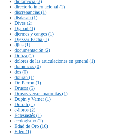
diplomacia (3)
directorio internacional (1)
discrepancias (1)
disdasah (1)
Dives (2)
Djabaïl (1)
djermes y canges (1)
Djezzar-Pacha (1)
djins (1)
documentación (2)
Dohza (1)
dolores de las articulaciones en general (1)
dominicos (0)
dos (0)
dourah (1)
Dr. Perron (1)
Drusos (5)
Drusos versus maronitas (1)
Dupin y Varner (1)
Durrah (1)
e-libros (2)
Eclesiastés (1)
ecologismo (1)
Edad de Oro (16)
Edén (1)