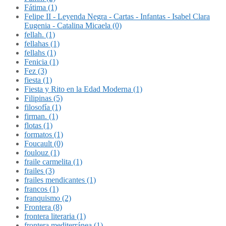
Fátima (1)
Felipe II - Leyenda Negra - Cartas - Infantas - Isabel Clara
Eugenia - Catalina Micaela (0)
fellah. (1)
fellahas (1)
fellahs (1)
Fenicia (1)
Fez (3)
fiesta (1)
Fiesta y Rito en la Edad Moderna (1)
Filipinas (5)
filosofía (1)
firman. (1)
flotas (1)
formatos (1)
Foucault (0)
foulouz (1)
fraile carmelita (1)
frailes (3)
frailes mendicantes (1)
francos (1)
franquismo (2)
Frontera (8)
frontera literaria (1)
frontera mediterránea (1)