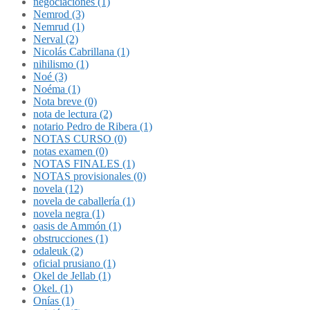
negociaciones (1)
Nemrod (3)
Nemrud (1)
Nerval (2)
Nicolás Cabrillana (1)
nihilismo (1)
Noé (3)
Noéma (1)
Nota breve (0)
nota de lectura (2)
notario Pedro de Ribera (1)
NOTAS CURSO (0)
notas examen (0)
NOTAS FINALES (1)
NOTAS provisionales (0)
novela (12)
novela de caballería (1)
novela negra (1)
oasis de Ammón (1)
obstrucciones (1)
odaleuk (2)
oficial prusiano (1)
Okel de Jellab (1)
Okel. (1)
Onías (1)