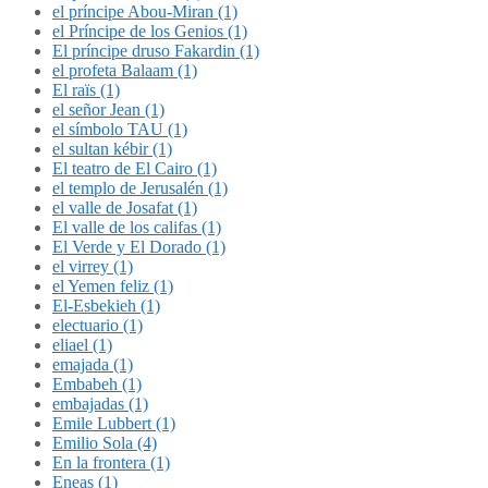
el príncipe Abou-Miran (1)
el Príncipe de los Genios (1)
El príncipe druso Fakardin (1)
el profeta Balaam (1)
El raïs (1)
el señor Jean (1)
el símbolo TAU (1)
el sultan kébir (1)
El teatro de El Cairo (1)
el templo de Jerusalén (1)
el valle de Josafat (1)
El valle de los califas (1)
El Verde y El Dorado (1)
el virrey (1)
el Yemen feliz (1)
El-Esbekieh (1)
electuario (1)
eliael (1)
emajada (1)
Embabeh (1)
embajadas (1)
Emile Lubbert (1)
Emilio Sola (4)
En la frontera (1)
Eneas (1)