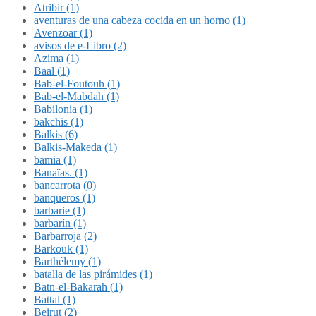
Atribir (1)
aventuras de una cabeza cocida en un horno (1)
Avenzoar (1)
avisos de e-Libro (2)
Azima (1)
Baal (1)
Bab-el-Foutouh (1)
Bab-el-Mabdah (1)
Babilonia (1)
bakchis (1)
Balkis (6)
Balkis-Makeda (1)
bamia (1)
Banaïas. (1)
bancarrota (0)
banqueros (1)
barbarie (1)
barbarín (1)
Barbarroja (2)
Barkouk (1)
Barthélemy (1)
batalla de las pirámides (1)
Batn-el-Bakarah (1)
Battal (1)
Beirut (2)