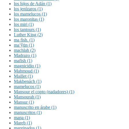
los hijos de Adán (1)
los jenízaros (1)
los mamelucos (1)
los maronitas (1)
los miri (1)
los tantours (1)
Luther King (2)
ma fish. (1)
ma’ŷūn (1)
machlah (2)
Madrazo (1)
mafish (1)
magnicidio (1)
Mahmoud (1)
Maillet (1)
Makbenách (1)
mamelucos (1)
Mansour el copto (nadadores) (1)
Mansourah (1)
Mansur (1)
manuscrito en árabe (1)
manuscritos (1)
mapa (1)
Mareb (1)
marginados (1)