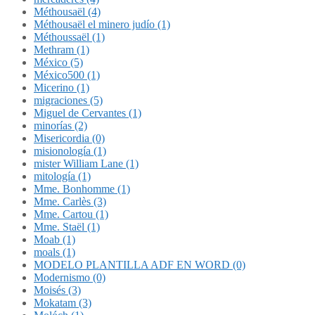
Méthousaël (4)
Méthousaël el minero judío (1)
Méthoussaël (1)
Methram (1)
México (5)
México500 (1)
Micerino (1)
migraciones (5)
Miguel de Cervantes (1)
minorías (2)
Misericordia (0)
misionología (1)
mister William Lane (1)
mitología (1)
Mme. Bonhomme (1)
Mme. Carlès (3)
Mme. Cartou (1)
Mme. Staël (1)
Moab (1)
moals (1)
MODELO PLANTILLA ADF EN WORD (0)
Modernismo (0)
Moisés (3)
Mokatam (3)