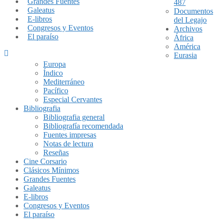
Grandes Fuentes
487
Galeatus
Documentos
E-libros
del Legajo
Congresos y Eventos
Archivos
El paraíso
África
América
Eurasia
Europa
Índico
Mediterráneo
Pacífico
Especial Cervantes
Bibliografia
Bibliografia general
Bibliografía recomendada
Fuentes impresas
Notas de lectura
Reseñas
Cine Corsario
Clásicos Mínimos
Grandes Fuentes
Galeatus
E-libros
Congresos y Eventos
El paraíso