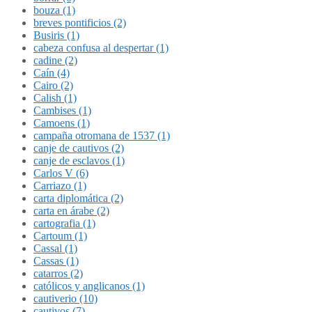
bouza (1)
breves pontificios (2)
Busiris (1)
cabeza confusa al despertar (1)
cadine (2)
Caín (4)
Cairo (2)
Calish (1)
Cambises (1)
Camoens (1)
campaña otromana de 1537 (1)
canje de cautivos (2)
canje de esclavos (1)
Carlos V (6)
Carriazo (1)
carta diplomática (2)
carta en árabe (2)
cartografia (1)
Cartoum (1)
Cassal (1)
Cassas (1)
catarros (2)
católicos y anglicanos (1)
cautiverio (10)
cautivos (7)