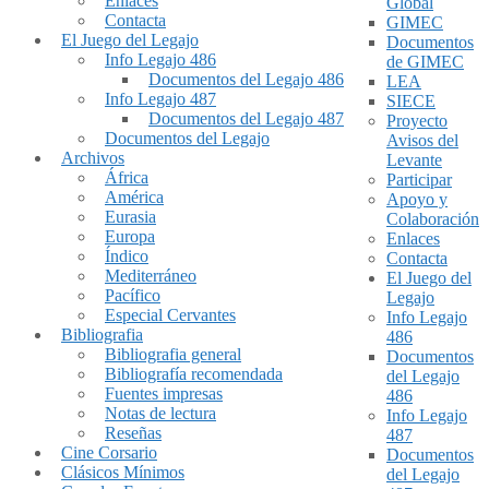
Enlaces
Global
Contacta
GIMEC
El Juego del Legajo
Documentos
Info Legajo 486
de GIMEC
Documentos del Legajo 486
LEA
Info Legajo 487
SIECE
Documentos del Legajo 487
Proyecto
Documentos del Legajo
Avisos del
Archivos
Levante
África
Participar
América
Apoyo y
Eurasia
Colaboración
Europa
Enlaces
Índico
Contacta
Mediterráneo
El Juego del
Pacífico
Legajo
Especial Cervantes
Info Legajo
Bibliografia
486
Bibliografia general
Documentos
Bibliografía recomendada
del Legajo
Fuentes impresas
486
Notas de lectura
Info Legajo
Reseñas
487
Cine Corsario
Documentos
Clásicos Mínimos
del Legajo