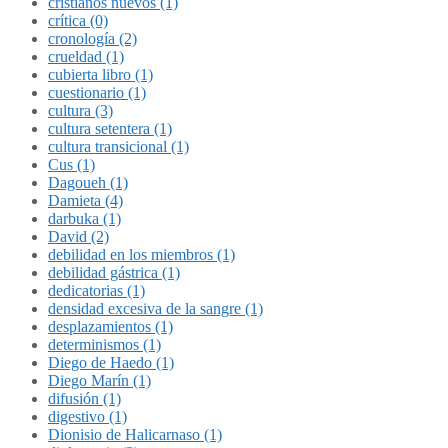
cristianos nuevos (1)
crítica (0)
cronología (2)
crueldad (1)
cubierta libro (1)
cuestionario (1)
cultura (3)
cultura setentera (1)
cultura transicional (1)
Cus (1)
Dagoueh (1)
Damieta (4)
darbuka (1)
David (2)
debilidad en los miembros (1)
debilidad gástrica (1)
dedicatorias (1)
densidad excesiva de la sangre (1)
desplazamientos (1)
determinismos (1)
Diego de Haedo (1)
Diego Marín (1)
difusión (1)
digestivo (1)
Dionisio de Halicarnaso (1)