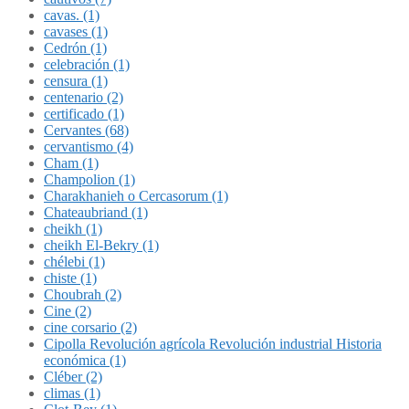
cavas. (1)
cavases (1)
Cedrón (1)
celebración (1)
censura (1)
centenario (2)
certificado (1)
Cervantes (68)
cervantismo (4)
Cham (1)
Champolion (1)
Charakhanieh o Cercasorum (1)
Chateaubriand (1)
cheikh (1)
cheikh El-Bekry (1)
chélebi (1)
chiste (1)
Choubrah (2)
Cine (2)
cine corsario (2)
Cipolla Revolución agrícola Revolución industrial Historia
económica (1)
Cléber (2)
climas (1)