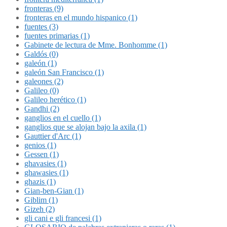
fronteras (9)
fronteras en el mundo hispanico (1)
fuentes (3)
fuentes primarias (1)
Gabinete de lectura de Mme. Bonhomme (1)
Galdós (0)
galeón (1)
galeón San Francisco (1)
galeones (2)
Galileo (0)
Galileo herético (1)
Gandhi (2)
ganglios en el cuello (1)
ganglios que se alojan bajo la axila (1)
Gauttier d'Arc (1)
genios (1)
Gessen (1)
ghavasies (1)
ghawasies (1)
ghazis (1)
Gian-ben-Gian (1)
Giblim (1)
Gizeh (2)
gli cani e gli francesi (1)