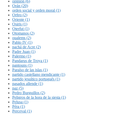
opinión (6)
Orán (20)
orden social y orden moral (1)
Orfeo (2)
Oriente (1)
Osiris (1)
Oterfut (1)
Otomanos (2)
oualems (2)
Pablo IV (1)
pachá de Acre (2)
Padre Juan (1)
Palermo (1)
Pandarus de Troya (1)
pantouns (1)
Paraíso de las islas (1)
partido castellano mendicante (1)
partido jesuítico portugués (1)
pasados allende (1)
paz (5)
Pedro Burguillos (2)
Peligros de la hora de la siesta (1)
Pelusa (1)
Péra (1)
Perceval (1)