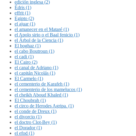
edición inglesa (2)
Édris (1)
effrit (1)
Egipto (2)
el ajuar (1)
el amanecer en el Mataré (1)
el Apolo sirio o el Baal fenicio (1)
el Árbol de la Ciencia (1)
El boghaz (1)
el cabo Boutroun (1)
el cadi (1)
El Cairo (2)
el canal de Adriano (1)
el capitán Nicolás (1)
El Carmelo (1)
el cementerio de Karafeh (1)
el cementerio de los mamelucos (1)
el cheikh Aboud Khaled (1)
El Choubrah (1)
el circo de Herodes Agripa. (1)
el conde de Dreux (1)
el divorcio (1)
el doctro Clot-Bey (1)
el Dorador (1)
el efod (1)