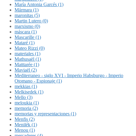
María Antonia Garcés (1)
Mármara (1)
maronitas (5)
Martin Lutero (0)
marxismo (0)
máscara (1)
Mascarille (1)
Mataré (1)
Mateo Rizzi (0)
materiales (1)
Mathusaël (1)
Matttarée (1)
Maviaël (2)
Mediterraneo - siglo XVI - Imperio Habsburgo - Imperio
Otomano - Espionaje (1)
mekkias (1)
Melkisedek (1)
Mello (3)
meloukia (1)
memoria (2)
memorias y representaciones (1)
Menfis (2)
Menilék (1)
Menou (1)
mercaderes (4)