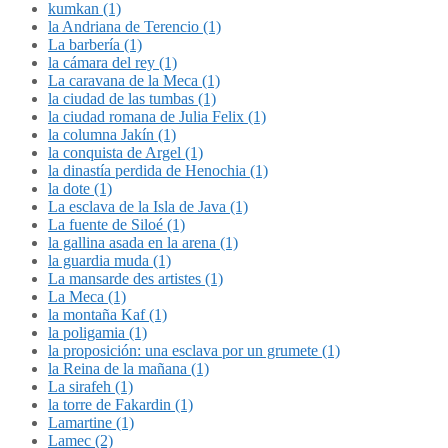
kumkan (1)
la Andriana de Terencio (1)
La barbería (1)
la cámara del rey (1)
La caravana de la Meca (1)
la ciudad de las tumbas (1)
la ciudad romana de Julia Felix (1)
la columna Jakín (1)
la conquista de Argel (1)
la dinastía perdida de Henochia (1)
la dote (1)
La esclava de la Isla de Java (1)
La fuente de Siloé (1)
la gallina asada en la arena (1)
la guardia muda (1)
La mansarde des artistes (1)
La Meca (1)
la montaña Kaf (1)
la poligamia (1)
la proposición: una esclava por un grumete (1)
la Reina de la mañana (1)
La sirafeh (1)
la torre de Fakardin (1)
Lamartine (1)
Lamec (2)