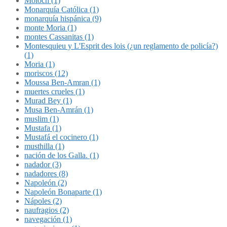
Molóch (1)
Monarquía Católica (1)
monarquía hispánica (9)
monte Moria (1)
montes Cassanitas (1)
Montesquieu y L'Esprit des lois (¿un reglamento de policía?)
(1)
Moria (1)
moriscos (12)
Moussa Ben-Amran (1)
muertes crueles (1)
Murad Bey (1)
Musa Ben-Amrán (1)
muslim (1)
Mustafa (1)
Mustafá el cocinero (1)
musthilla (1)
nación de los Galla. (1)
nadador (3)
nadadores (8)
Napoleón (2)
Napoleón Bonaparte (1)
Nápoles (2)
naufragios (2)
navegación (1)