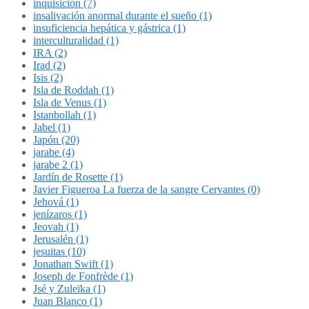
inquisición (7)
insalivación anormal durante el sueño (1)
insuficiencia hepática y gástrica (1)
interculturalidad (1)
IRA (2)
Irad (2)
Isis (2)
Isla de Roddah (1)
Isla de Venus (1)
Istanbollah (1)
Jabel (1)
Japón (20)
jarabe (4)
jarabe 2 (1)
Jardín de Rosette (1)
Javier Figueroa La fuerza de la sangre Cervantes (0)
Jehová (1)
jenízaros (1)
Jeovah (1)
Jerusalén (1)
jesuitas (10)
Jonathan Swift (1)
Joseph de Fonfrède (1)
Jsé y Zuleïka (1)
Juan Blanco (1)