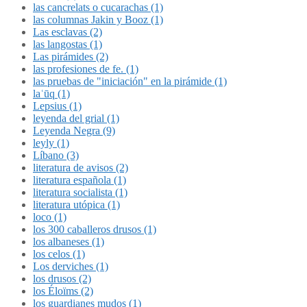
las cancrelats o cucarachas (1)
las columnas Jakin y Booz (1)
Las esclavas (2)
las langostas (1)
Las pirámides (2)
las profesiones de fe. (1)
las pruebas de "iniciación" en la pirámide (1)
laʿūq (1)
Lepsius (1)
leyenda del grial (1)
Leyenda Negra (9)
leyly (1)
Líbano (3)
literatura de avisos (2)
literatura española (1)
literatura socialista (1)
literatura utópica (1)
loco (1)
los 300 caballeros drusos (1)
los albaneses (1)
los celos (1)
Los derviches (1)
los drusos (2)
los Éloïms (2)
los guardianes mudos (1)