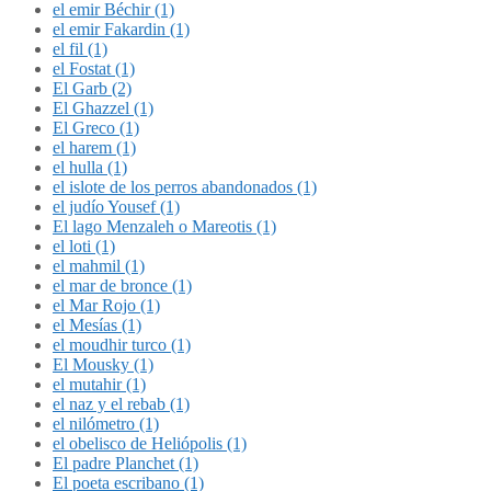
el emir Béchir (1)
el emir Fakardin (1)
el fil (1)
el Fostat (1)
El Garb (2)
El Ghazzel (1)
El Greco (1)
el harem (1)
el hulla (1)
el islote de los perros abandonados (1)
el judío Yousef (1)
El lago Menzaleh o Mareotis (1)
el loti (1)
el mahmil (1)
el mar de bronce (1)
el Mar Rojo (1)
el Mesías (1)
el moudhir turco (1)
El Mousky (1)
el mutahir (1)
el naz y el rebab (1)
el nilómetro (1)
el obelisco de Heliópolis (1)
El padre Planchet (1)
El poeta escribano (1)