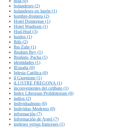
hola (0)
holandeses (2)
holandeses en Japón (1)
hombre-frontera (2)
Hotel Domergue (1)
Hotel Waghorn (1)
Hud-Hud (3)
huidos (1)
Iblís (2)
Ibn Zuhr (1)
Ibrahim Bey (1)
Ibrahim- Pacha (1)
identidades (1)
IEspaña (0)
Iglesia Católica (0)
il Giorgione (1)
iLUSTRE FREGONA (1)
inconvenientes del celibato (1)
Index Librorum Prohibitorum (0)
indios (2)
Individualismo (0)
Individuo Moderno (0)
información (7)
Información de Argel (7)
ingleses versus franceses (1)