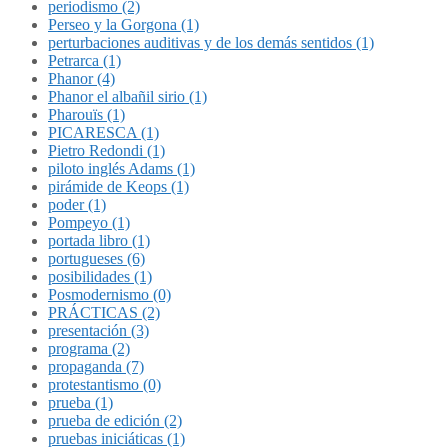
periodismo (2)
Perseo y la Gorgona (1)
perturbaciones auditivas y de los demás sentidos (1)
Petrarca (1)
Phanor (4)
Phanor el albañil sirio (1)
Pharouïs (1)
PICARESCA (1)
Pietro Redondi (1)
piloto inglés Adams (1)
pirámide de Keops (1)
poder (1)
Pompeyo (1)
portada libro (1)
portugueses (6)
posibilidades (1)
Posmodernismo (0)
PRÁCTICAS (2)
presentación (3)
programa (2)
propaganda (7)
protestantismo (0)
prueba (1)
prueba de edición (2)
pruebas iniciáticas (1)