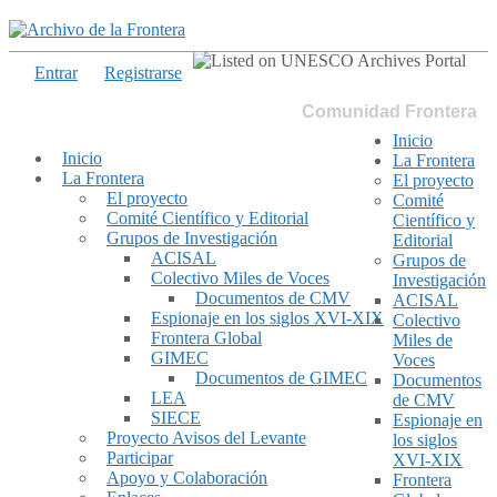
Entrar
Registrarse
Comunidad Frontera
Inicio
Inicio
La Frontera
La Frontera
El proyecto
El proyecto
Comité
Comité Científico y Editorial
Científico y
Grupos de Investigación
Editorial
ACISAL
Grupos de
Colectivo Miles de Voces
Investigación
Documentos de CMV
ACISAL
Espionaje en los siglos XVI-XIX
Colectivo
Frontera Global
Miles de
GIMEC
Voces
Documentos de GIMEC
Documentos
LEA
de CMV
SIECE
Espionaje en
Proyecto Avisos del Levante
los siglos
Participar
XVI-XIX
Apoyo y Colaboración
Frontera