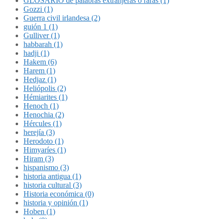
GLOSARIO de palabras extranjeras o raras (1)
Gozzi (1)
Guerra civil irlandesa (2)
guión 1 (1)
Gulliver (1)
habbarah (1)
hadji (1)
Hakem (6)
Harem (1)
Hedjaz (1)
Heliópolis (2)
Hémiarites (1)
Henoch (1)
Henochia (2)
Hércules (1)
herejía (3)
Herodoto (1)
Himyaríes (1)
Hiram (3)
hispanismo (3)
historia antigua (1)
historia cultural (3)
Historia económica (0)
historia y opinión (1)
Hoben (1)