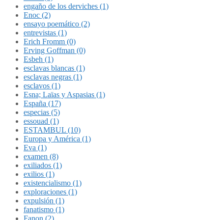
engaño de los derviches (1)
Enoc (2)
ensayo poemático (2)
entrevistas (1)
Erich Fromm (0)
Erving Goffman (0)
Esbeh (1)
esclavas blancas (1)
esclavas negras (1)
esclavos (1)
Esna; Laïas y Aspasias (1)
España (17)
especias (5)
essouad (1)
ESTAMBUL (10)
Europa y América (1)
Eva (1)
examen (8)
exiliados (1)
exilios (1)
existencialismo (1)
exploraciones (1)
expulsión (1)
fanatismo (1)
Fanon (2)