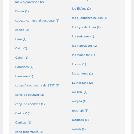
breves pontificios (2)
los Éloïms (2)
Busiris (1)
los guardianes mudos (1)
cabeza confusa al despertar (1)
los hijos de Adán (1)
cadine (2)
los jenízaros (1)
Caín (4)
los mamelucos (1)
Cairo (2)
los maronitas (1)
Calish (1)
los miri (1)
Cambises (1)
los tantours (1)
Camoens (1)
Luther King (2)
campaña otromana de 1537 (1)
ma fish. (1)
canje de cautivos (2)
ma’ŷūn (1)
canje de esclavos (1)
machlah (2)
Carlos V (6)
Madrazo (1)
Carriazo (1)
mafish (1)
carta diplomática (2)