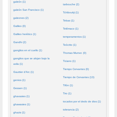
galeón (1)
tarbouche (2)
galeón San Francisco (1)
Tchiboukji (1)
galeones (2)
Tebas (1)
Galileo (0)
Telémaco (1)
Galileo herético (1)
temperamentos (1)
Gandhi (2)
Teócrito (1)
ganglios en el cuello (1)
Thomas Murner. (0)
ganglios que se alojan bajo la
Ticiano (1)
axila (1)
Tiempo Cervantes (0)
Gauttier d'Arc (1)
Tiempo de Cervantes (13)
genios (1)
Tifón (1)
Gessen (1)
Tiro (1)
ghavasies (1)
tocados por el dedo de dios (1)
ghawasies (1)
tolerancia (2)
ghazis (1)