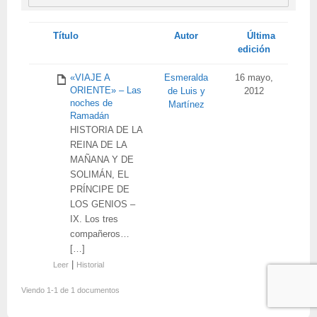
Tienes
Título
Autor
Última
adjunto
edición
«VIAJE A
Esmeralda
16 mayo,
ORIENTE» – Las
de Luis y
2012
noches de
Martínez
Ramadán
HISTORIA DE LA
REINA DE LA
MAÑANA Y DE
SOLIMÁN, EL
PRÍNCIPE DE
LOS GENIOS –
IX. Los tres
compañeros…
[…]
|
Leer
Historial
Viendo 1-1 de 1 documentos