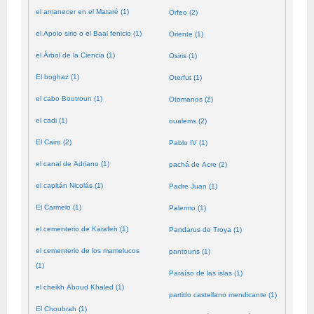
el amanecer en el Mataré (1)
Orfeo (2)
el Apolo sirio o el Baal fenicio (1)
Oriente (1)
el Árbol de la Ciencia (1)
Osiris (1)
El boghaz (1)
Oterfut (1)
el cabo Boutroun (1)
Otomanos (2)
el cadi (1)
oualems (2)
El Cairo (2)
Pablo IV (1)
el canal de Adriano (1)
pachá de Acre (2)
el capitán Nicolás (1)
Padre Juan (1)
El Carmelo (1)
Palermo (1)
el cementerio de Karafeh (1)
Pandarus de Troya (1)
el cementerio de los mamelucos
pantouns (1)
(1)
Paraíso de las islas (1)
el cheikh Aboud Khaled (1)
partido castellano mendicante (1)
El Choubrah (1)