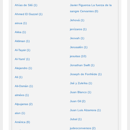
Ahías de Siló (1)
Javier Figueroa La fuerza de la
sangre Cervantes (0)
Ahmed El Gazzel (1)
Jehová (1)
aioua (1)
jenízaros (1)
Akka (1)
Jeovah (1)
Akliman (1)
Jerusalén (1)
Al-Taysir (1)
jesuitas (10)
Al-Yami' (1)
Jonathan Swift (1)
Alejandro (1)
Joseph de Fonfrède (1)
Ali (1)
Jsé y Zuleïka (1)
Ali-Osmán (1)
Juan Blanco (1)
almées (1)
Juan Gil (2)
Alpujarras (2)
Juan Luis Alzamora (1)
alun (1)
Jubal (1)
América (6)
judeoconversos (2)