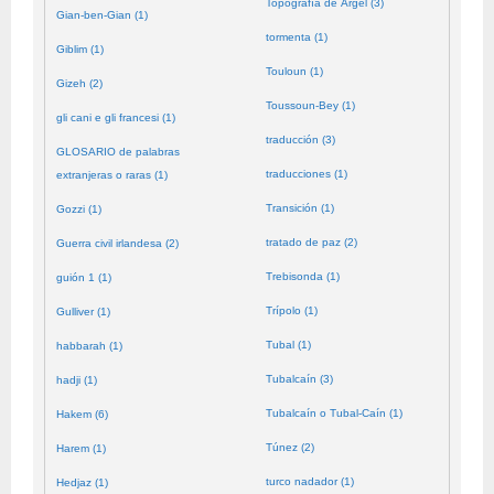
Topografía de Argel (3)
Gian-ben-Gian (1)
tormenta (1)
Giblim (1)
Touloun (1)
Gizeh (2)
Toussoun-Bey (1)
gli cani e gli francesi (1)
traducción (3)
GLOSARIO de palabras
traducciones (1)
extranjeras o raras (1)
Transición (1)
Gozzi (1)
tratado de paz (2)
Guerra civil irlandesa (2)
Trebisonda (1)
guión 1 (1)
Trípolo (1)
Gulliver (1)
Tubal (1)
habbarah (1)
Tubalcaín (3)
hadji (1)
Tubalcaín o Tubal-Caín (1)
Hakem (6)
Túnez (2)
Harem (1)
turco nadador (1)
Hedjaz (1)