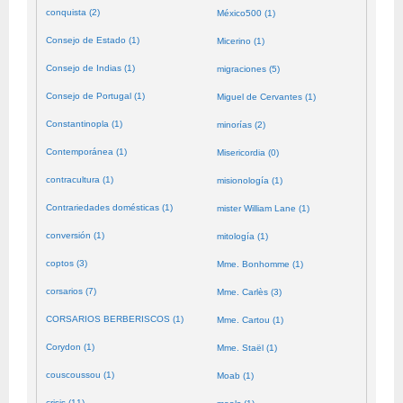
conquista (2)
México500 (1)
Consejo de Estado (1)
Micerino (1)
Consejo de Indias (1)
migraciones (5)
Consejo de Portugal (1)
Miguel de Cervantes (1)
Constantinopla (1)
minorías (2)
Contemporánea (1)
Misericordia (0)
contracultura (1)
misionología (1)
Contrariedades domésticas (1)
mister William Lane (1)
conversión (1)
mitología (1)
coptos (3)
Mme. Bonhomme (1)
corsarios (7)
Mme. Carlès (3)
CORSARIOS BERBERISCOS (1)
Mme. Cartou (1)
Corydon (1)
Mme. Staël (1)
couscoussou (1)
Moab (1)
crisis (11)