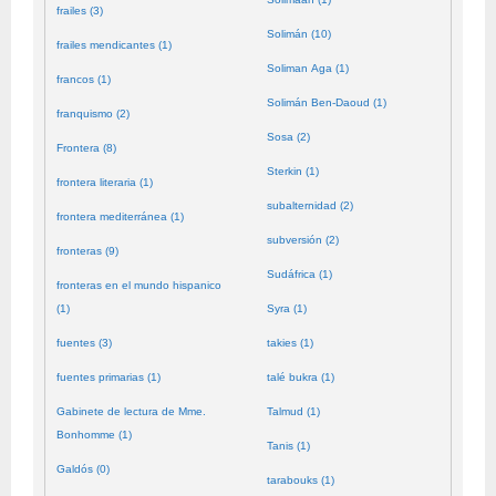
frailes (3)
Solimán (10)
frailes mendicantes (1)
Soliman Aga (1)
francos (1)
Solimán Ben-Daoud (1)
franquismo (2)
Sosa (2)
Frontera (8)
Sterkin (1)
frontera literaria (1)
subalternidad (2)
frontera mediterránea (1)
subversión (2)
fronteras (9)
Sudáfrica (1)
fronteras en el mundo hispanico
(1)
Syra (1)
fuentes (3)
takies (1)
fuentes primarias (1)
talé bukra (1)
Gabinete de lectura de Mme.
Talmud (1)
Bonhomme (1)
Tanis (1)
Galdós (0)
tarabouks (1)