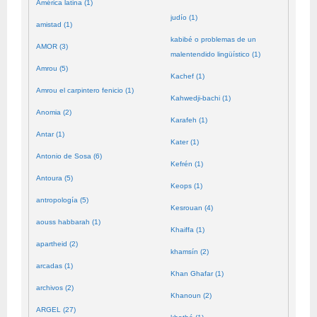
América latina (1)
judío (1)
amistad (1)
kabibé o problemas de un
AMOR (3)
malentendido lingüístico (1)
Amrou (5)
Kachef (1)
Amrou el carpintero fenicio (1)
Kahwedji-bachi (1)
Anomia (2)
Karafeh (1)
Antar (1)
Kater (1)
Antonio de Sosa (6)
Kefrén (1)
Antoura (5)
Keops (1)
antropología (5)
Kesrouan (4)
aouss habbarah (1)
Khaiffa (1)
apartheid (2)
khamsín (2)
arcadas (1)
Khan Ghafar (1)
archivos (2)
Khanoun (2)
ARGEL (27)