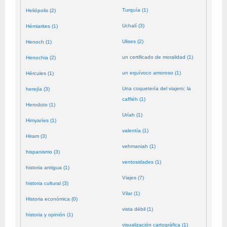
Turquía (1)
Heliópolis (2)
Uchalí (3)
Hémiarites (1)
Ulises (2)
Henoch (1)
un certificado de moralidad (1)
Henochia (2)
un equívoco amoroso (1)
Hércules (1)
Una coquetería del viajero: la
herejía (3)
caffiéh (1)
Herodoto (1)
Uríah (1)
Himyaríes (1)
valentía (1)
Hiram (3)
vehmaniah (1)
hispanismo (3)
ventosidades (1)
historia antigua (1)
Viajes (7)
historia cultural (3)
Vilar (1)
Historia económica (0)
vista débil (1)
historia y opinión (1)
visualización cartográfica (1)