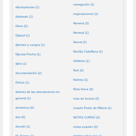
navegación (1)
discrepancias (1)
negociaciones (1)
disdasah (1)
Nemrod (3)
Dives (2)
Nemrud (1)
Djabaïl (1)
Nerval (2)
djermes y canges (1)
Nicolás Cabrillana (1)
Djezzar-Pacha (1)
nihilismo (1)
djins (1)
Noé (3)
documentación (2)
Noéma (1)
Dohza (1)
Nota breve (0)
dolores de las articulaciones en
general (1)
nota de lectura (2)
dominicos (0)
notario Pedro de Ribera (1)
dos (0)
NOTAS CURSO (0)
dourah (1)
notas examen (0)
Dr. Perron (1)