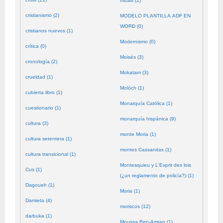
moals (1)
cristianismo (2)
MODELO PLANTILLA ADF EN
WORD (0)
cristianos nuevos (1)
Modernismo (0)
crítica (0)
Moisés (3)
cronología (2)
Mokatam (3)
crueldad (1)
Molóch (1)
cubierta libro (1)
Monarquía Católica (1)
cuestionario (1)
monarquía hispánica (9)
cultura (3)
monte Moria (1)
cultura setentera (1)
montes Cassanitas (1)
cultura transicional (1)
Montesquieu y L'Esprit des lois
Cus (1)
(¿un reglamento de policía?) (1)
Dagoueh (1)
Moria (1)
Damieta (4)
moriscos (12)
darbuka (1)
Moussa Ben-Amran (1)