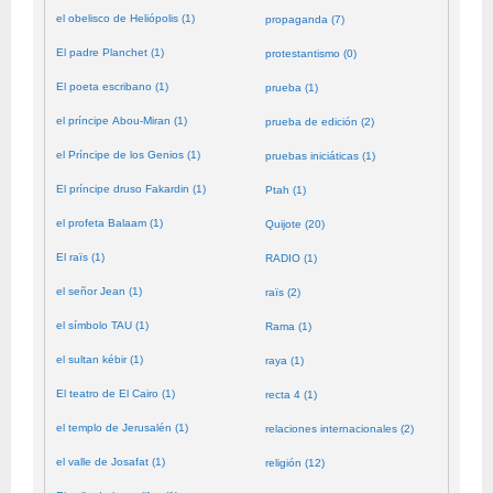
el obelisco de Heliópolis (1)
propaganda (7)
El padre Planchet (1)
protestantismo (0)
El poeta escribano (1)
prueba (1)
el príncipe Abou-Miran (1)
prueba de edición (2)
el Príncipe de los Genios (1)
pruebas iniciáticas (1)
El príncipe druso Fakardin (1)
Ptah (1)
el profeta Balaam (1)
Quijote (20)
El raïs (1)
RADIO (1)
el señor Jean (1)
raïs (2)
el símbolo TAU (1)
Rama (1)
el sultan kébir (1)
raya (1)
El teatro de El Cairo (1)
recta 4 (1)
el templo de Jerusalén (1)
relaciones internacionales (2)
el valle de Josafat (1)
religión (12)