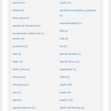
abesch (1)
sueño (1)
Abirám (1)
insuficiencia hepática y gástrica
(1)
Abou Zeyd (1)
interculturalidad (1)
abuelo de Cervantes (1)
IRA (2)
Accidentado entierro de un
santón (1)
Irad (2)
accidente (1)
Isis (2)
Ada (1)
Isla de Roddah (1)
Adán (3)
Isla de Venus (1)
Adán y Eva (1)
Istanbollah (1)
Adonay (3)
Jabel (1)
Adoniram (11)
Japón (20)
aga (1)
jarabe (4)
Agel (1)
jarabe 2 (1)
agradecimientos (1)
Jardín de Rosette (1)