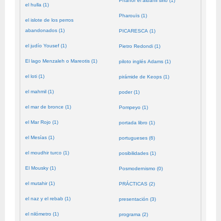
Phanor el albañil sirio (1)
el hulla (1)
Pharouïs (1)
el islote de los perros
abandonados (1)
PICARESCA (1)
el judío Yousef (1)
Pietro Redondi (1)
El lago Menzaleh o Mareotis (1)
piloto inglés Adams (1)
el loti (1)
pirámide de Keops (1)
el mahmil (1)
poder (1)
el mar de bronce (1)
Pompeyo (1)
el Mar Rojo (1)
portada libro (1)
el Mesías (1)
portugueses (6)
el moudhir turco (1)
posibilidades (1)
El Mousky (1)
Posmodernismo (0)
el mutahir (1)
PRÁCTICAS (2)
el naz y el rebab (1)
presentación (3)
el nilómetro (1)
programa (2)