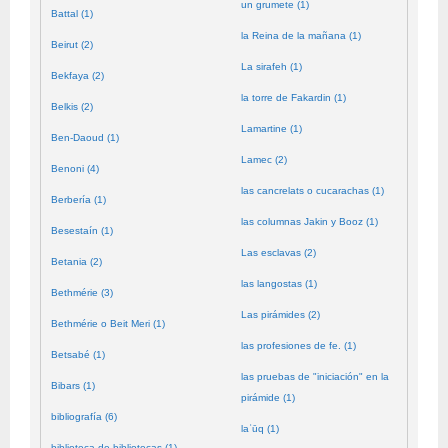
un grumete (1)
Battal (1)
la Reina de la mañana (1)
Beirut (2)
La sirafeh (1)
Bekfaya (2)
la torre de Fakardin (1)
Belkis (2)
Lamartine (1)
Ben-Daoud (1)
Lamec (2)
Benoni (4)
las cancrelats o cucarachas (1)
Berbería (1)
las columnas Jakin y Booz (1)
Besestaín (1)
Las esclavas (2)
Betania (2)
las langostas (1)
Bethmérie (3)
Las pirámides (2)
Bethmérie o Beit Meri (1)
las profesiones de fe. (1)
Betsabé (1)
las pruebas de "iniciación" en la
Bibars (1)
pirámide (1)
bibliografía (6)
laʿūq (1)
biblioteca de bibliotecas (1)