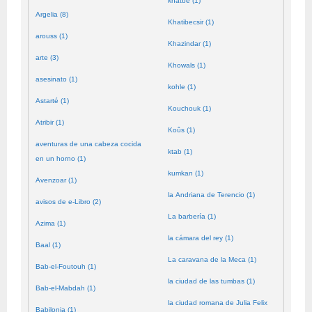
khatbé (1)
Argelia (8)
Khatibecsir (1)
arouss (1)
Khazindar (1)
arte (3)
Khowals (1)
asesinato (1)
kohle (1)
Astarté (1)
Kouchouk (1)
Atribir (1)
Koûs (1)
aventuras de una cabeza cocida
ktab (1)
en un horno (1)
kumkan (1)
Avenzoar (1)
la Andriana de Terencio (1)
avisos de e-Libro (2)
La barbería (1)
Azima (1)
la cámara del rey (1)
Baal (1)
La caravana de la Meca (1)
Bab-el-Foutouh (1)
la ciudad de las tumbas (1)
Bab-el-Mabdah (1)
la ciudad romana de Julia Felix
Babilonia (1)