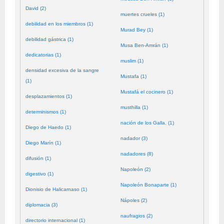
David (2)
muertes crueles (1)
debilidad en los miembros (1)
Murad Bey (1)
debilidad gástrica (1)
Musa Ben-Amrán (1)
dedicatorias (1)
muslim (1)
densidad excesiva de la sangre
Mustafa (1)
(1)
Mustafá el cocinero (1)
desplazamientos (1)
musthilla (1)
determinismos (1)
nación de los Galla. (1)
Diego de Haedo (1)
nadador (3)
Diego Marín (1)
nadadores (8)
difusión (1)
Napoleón (2)
digestivo (1)
Napoleón Bonaparte (1)
Dionisio de Halicarnaso (1)
Nápoles (2)
diplomacia (3)
naufragios (2)
directorio internacional (1)