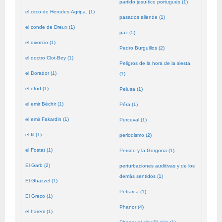
partido jesuítico portugués (1)
el circo de Herodes Agripa. (1)
pasados allende (1)
el conde de Dreux (1)
paz (5)
el divorcio (1)
Pedro Burguillos (2)
el doctro Clot-Bey (1)
Peligros de la hora de la siesta
el Dorador (1)
(1)
el efod (1)
Pelusa (1)
el emir Béchir (1)
Péra (1)
el emir Fakardin (1)
Perceval (1)
el fil (1)
periodismo (2)
el Fostat (1)
Perseo y la Gorgona (1)
El Garb (2)
perturbaciones auditivas y de los
demás sentidos (1)
El Ghazzel (1)
Petrarca (1)
El Greco (1)
Phanor (4)
el harem (1)