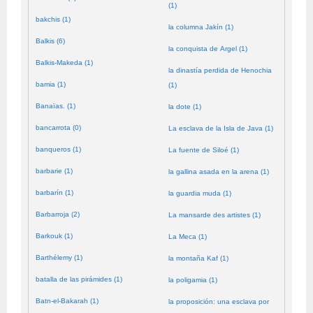
(1)
bakchis (1)
la columna Jakín (1)
Balkis (6)
la conquista de Argel (1)
Balkis-Makeda (1)
la dinastía perdida de Henochia
bamia (1)
(1)
Banaïas. (1)
la dote (1)
bancarrota (0)
La esclava de la Isla de Java (1)
banqueros (1)
La fuente de Siloé (1)
barbarie (1)
la gallina asada en la arena (1)
barbarín (1)
la guardia muda (1)
Barbarroja (2)
La mansarde des artistes (1)
Barkouk (1)
La Meca (1)
Barthélemy (1)
la montaña Kaf (1)
batalla de las pirámides (1)
la poligamia (1)
Batn-el-Bakarah (1)
la proposición: una esclava por