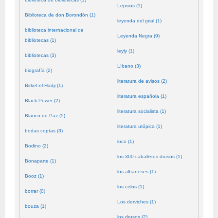
Lepsius (1)
Biblioteca de don Borondón (1)
leyenda del grial (1)
biblioteca internacional de
Leyenda Negra (9)
bibliotecas (1)
leyly (1)
bibliotecas (3)
Líbano (3)
biografía (2)
literatura de avisos (2)
Birket-el-Hadji (1)
literatura española (1)
Black Power (2)
literatura socialista (1)
Blanco de Paz (5)
literatura utópica (1)
bodas coptas (3)
loco (1)
Bodino (2)
los 300 caballeros drusos (1)
Bonaparte (1)
los albaneses (1)
Booz (1)
los celos (1)
borrar (0)
Los derviches (1)
bouza (1)
los drusos (2)