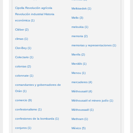
Cipolla Revolución agrícola
Melkisedek (1)
Revolución industrial Historia
Mello (3)
económica (1)
meloukia (1)
Cléber (2)
memoria (2)
climas (1)
memorias y representaciones (1)
Clot-Bey (1)
Menfis (2)
Colectario (1)
Menilék (1)
colonias (2)
Menou (1)
colonnate (1)
mercaderes (4)
comandantes y gobernadores de
Orán (1)
Méthousaël (4)
comercio (9)
Méthousaël el minero judío (1)
confesionalismo (1)
Méthoussaël (1)
confesiones de la bombarda (1)
Methram (1)
conjuros (1)
México (5)