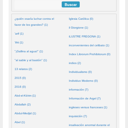
Buscar
¿quién osaría luchar contra el
Iglesia Católica (0)
favor de los grandes? (1)
il Giorgione (1)
'arif (1)
iLUSTRE FREGONA (1)
'ifrit (1)
inconvenientes del celibato (1)
"¡Gallina al agua!" (1)
Index Librorum Prohibitorum (0)
"al sable y al bastón" (1)
indios (2)
13 relatos (2)
Individualismo (0)
2015 (0)
Individuo Moderno (0)
2016 (0)
información (7)
Abd-el-Kérim (1)
Información de Argel (7)
Abdallah (2)
ingleses versus franceses (1)
Abdul-Medjid (1)
inquisición (7)
Abel (1)
insalivación anormal durante el