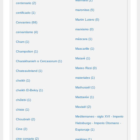
Mármara (1)
centenario (2)
maronitas (5)
certificado (1)
Martin Lutero (0)
Cervantes (68)
marxismo (0)
cervantismo (4)
máscara (1)
Cham (1)
Mascarille (1)
Champolion (1)
Mataré (1)
Charakhanieh o Cercasorum (1)
Mateo Rizzi (0)
Chateaubriand (1)
materiales (1)
cheikh (1)
Mathusaël (1)
cheikh El-Bekry (1)
Matttarée (1)
chélebi (1)
Maviaël (2)
chiste (1)
Mediterraneo - siglo XVI - Imperio
Choubrah (2)
Habsburgo - Imperio Otomano -
Cine (2)
Espionaje (1)
cine corsario (2)
mekkias (1)