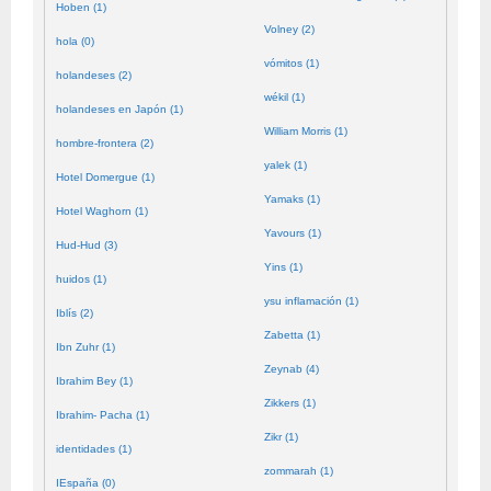
Hoben (1)
Volney (2)
hola (0)
vómitos (1)
holandeses (2)
wékil (1)
holandeses en Japón (1)
William Morris (1)
hombre-frontera (2)
yalek (1)
Hotel Domergue (1)
Yamaks (1)
Hotel Waghorn (1)
Yavours (1)
Hud-Hud (3)
Yins (1)
huidos (1)
ysu inflamación (1)
Iblís (2)
Zabetta (1)
Ibn Zuhr (1)
Zeynab (4)
Ibrahim Bey (1)
Zikkers (1)
Ibrahim- Pacha (1)
Zikr (1)
identidades (1)
zommarah (1)
IEspaña (0)