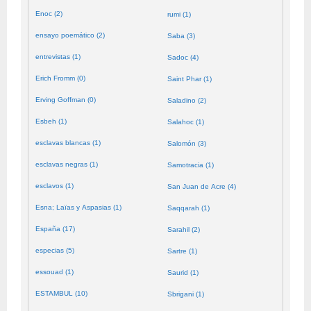
Enoc (2)
rumi (1)
ensayo poemático (2)
Saba (3)
entrevistas (1)
Sadoc (4)
Erich Fromm (0)
Saint Phar (1)
Erving Goffman (0)
Saladino (2)
Esbeh (1)
Salahoc (1)
esclavas blancas (1)
Salomón (3)
esclavas negras (1)
Samotracia (1)
esclavos (1)
San Juan de Acre (4)
Esna; Laïas y Aspasias (1)
Saqqarah (1)
España (17)
Sarahil (2)
especias (5)
Sartre (1)
essouad (1)
Saurid (1)
ESTAMBUL (10)
Sbrigani (1)