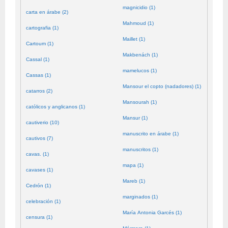
magnicidio (1)
carta en árabe (2)
Mahmoud (1)
cartografia (1)
Maillet (1)
Cartoum (1)
Makbenách (1)
Cassal (1)
mamelucos (1)
Cassas (1)
Mansour el copto (nadadores) (1)
catarros (2)
Mansourah (1)
católicos y anglicanos (1)
Mansur (1)
cautiverio (10)
manuscrito en árabe (1)
cautivos (7)
manuscritos (1)
cavas. (1)
mapa (1)
cavases (1)
Mareb (1)
Cedrón (1)
marginados (1)
celebración (1)
María Antonia Garcés (1)
censura (1)