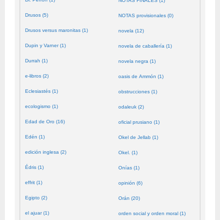
NOTAS FINALES (1)
Drusos (5)
NOTAS provisionales (0)
Drusos versus maronitas (1)
novela (12)
Dupin y Varner (1)
novela de caballería (1)
Durrah (1)
novela negra (1)
e-libros (2)
oasis de Ammón (1)
Eclesiastés (1)
obstrucciones (1)
ecologismo (1)
odaleuk (2)
Edad de Oro (16)
oficial prusiano (1)
Edén (1)
Okel de Jellab (1)
edición inglesa (2)
Okel. (1)
Édris (1)
Onías (1)
effrit (1)
opinión (6)
Egipto (2)
Orán (20)
el ajuar (1)
orden social y orden moral (1)