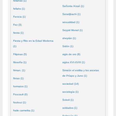
fellahas (1)
Señorita Aïssé (1)
fellahs (1)
Seradjbachi (1)
Fenicia (1)
sexualidad (1)
Fez (3)
Seyyid Murad (1)
fiesta (1)
sheytán (1)
Fiesta y Rito en la Edad Moderna
(1)
Sidón (1)
Filipinas (5)
siglo de oro (8)
filosofía (1)
siglos XVI-XVIII (1)
firman. (1)
Simeón el estilita y los ascetas
de Príapo y Juno (1)
flotas (1)
sociedad (14)
formatos (1)
sociología (1)
Foucault (0)
Sokoli (1)
foulouz (1)
soldados (1)
fraile carmelita (1)
Solimaán (1)