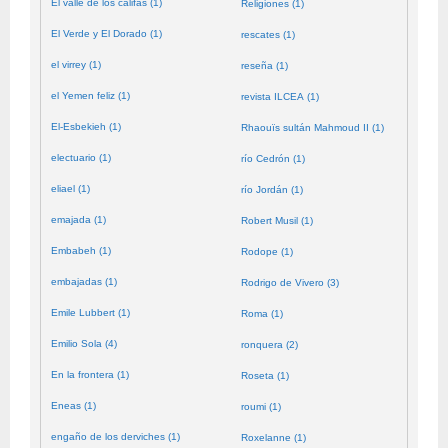
El valle de los califas (1)
Religiones (1)
El Verde y El Dorado (1)
rescates (1)
el virrey (1)
reseña (1)
el Yemen feliz (1)
revista ILCEA (1)
El-Esbekieh (1)
Rhaouïs sultán Mahmoud II (1)
electuario (1)
río Cedrón (1)
eliael (1)
río Jordán (1)
emajada (1)
Robert Musil (1)
Embabeh (1)
Rodope (1)
embajadas (1)
Rodrigo de Vivero (3)
Emile Lubbert (1)
Roma (1)
Emilio Sola (4)
ronquera (2)
En la frontera (1)
Roseta (1)
Eneas (1)
roumi (1)
engaño de los derviches (1)
Roxelanne (1)