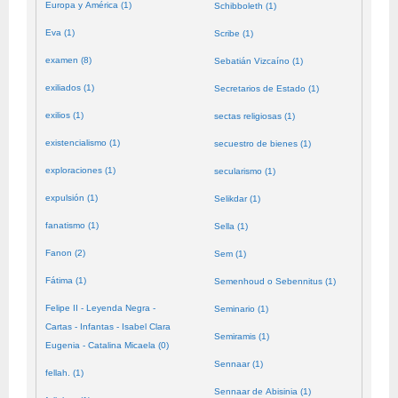
Europa y América (1)
Schibboleth (1)
Eva (1)
Scribe (1)
examen (8)
Sebatián Vizcaíno (1)
exiliados (1)
Secretarios de Estado (1)
exilios (1)
sectas religiosas (1)
existencialismo (1)
secuestro de bienes (1)
exploraciones (1)
secularismo (1)
expulsión (1)
Selikdar (1)
fanatismo (1)
Sella (1)
Fanon (2)
Sem (1)
Fátima (1)
Semenhoud o Sebennitus (1)
Felipe II - Leyenda Negra -
Seminario (1)
Cartas - Infantas - Isabel Clara
Semiramis (1)
Eugenia - Catalina Micaela (0)
Sennaar (1)
fellah. (1)
Sennaar de Abisinia (1)