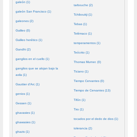
galeón (1)
tarbouche (2)
galeón San Francisco (1)
Tchiboukji (1)
galeones (2)
Tebas (1)
Galileo (0)
Telémaco (1)
Galileo herético (1)
temperamentos (1)
Gandhi (2)
Teócrito (1)
ganglios en el cuello (1)
Thomas Murner. (0)
ganglios que se alojan bajo la
Ticiano (1)
axila (1)
Tiempo Cervantes (0)
Gauttier d'Arc (1)
Tiempo de Cervantes (13)
genios (1)
Tifón (1)
Gessen (1)
Tiro (1)
ghavasies (1)
tocados por el dedo de dios (1)
ghawasies (1)
tolerancia (2)
ghazis (1)