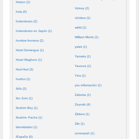
Hoben (1)
Volney (2)
hola (0)
vómitos (1)
holandeses (2)
wékil (1)
holandeses en Japón (1)
William Morris (1)
hombre-frontera (2)
yalek (1)
Hotel Domergue (1)
Yamaks (1)
Hotel Waghorn (1)
Yavours (1)
Hud-Hud (3)
Yins (1)
huidos (1)
ysu inflamación (1)
Iblís (2)
Zabetta (1)
Ibn Zuhr (1)
Zeynab (4)
Ibrahim Bey (1)
Zikkers (1)
Ibrahim- Pacha (1)
Zikr (1)
identidades (1)
zommarah (1)
IEspaña (0)