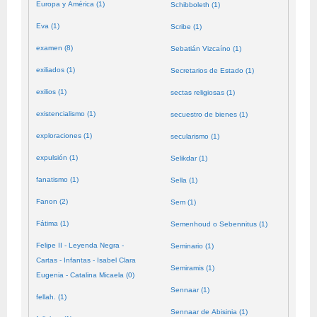
Europa y América (1)
Schibboleth (1)
Eva (1)
Scribe (1)
examen (8)
Sebatián Vizcaíno (1)
exiliados (1)
Secretarios de Estado (1)
exilios (1)
sectas religiosas (1)
existencialismo (1)
secuestro de bienes (1)
exploraciones (1)
secularismo (1)
expulsión (1)
Selikdar (1)
fanatismo (1)
Sella (1)
Fanon (2)
Sem (1)
Fátima (1)
Semenhoud o Sebennitus (1)
Felipe II - Leyenda Negra -
Seminario (1)
Cartas - Infantas - Isabel Clara
Semiramis (1)
Eugenia - Catalina Micaela (0)
Sennaar (1)
fellah. (1)
Sennaar de Abisinia (1)