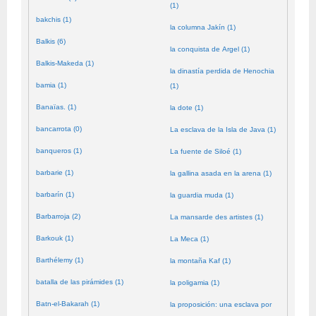
(1)
bakchis (1)
la columna Jakín (1)
Balkis (6)
la conquista de Argel (1)
Balkis-Makeda (1)
la dinastía perdida de Henochia
bamia (1)
(1)
Banaïas. (1)
la dote (1)
bancarrota (0)
La esclava de la Isla de Java (1)
banqueros (1)
La fuente de Siloé (1)
barbarie (1)
la gallina asada en la arena (1)
barbarín (1)
la guardia muda (1)
Barbarroja (2)
La mansarde des artistes (1)
Barkouk (1)
La Meca (1)
Barthélemy (1)
la montaña Kaf (1)
batalla de las pirámides (1)
la poligamia (1)
Batn-el-Bakarah (1)
la proposición: una esclava por