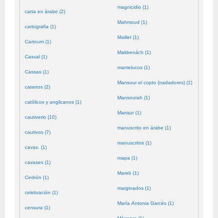
magnicidio (1)
carta en árabe (2)
Mahmoud (1)
cartografia (1)
Maillet (1)
Cartoum (1)
Makbenách (1)
Cassal (1)
mamelucos (1)
Cassas (1)
Mansour el copto (nadadores) (1)
catarros (2)
Mansourah (1)
católicos y anglicanos (1)
Mansur (1)
cautiverio (10)
manuscrito en árabe (1)
cautivos (7)
manuscritos (1)
cavas. (1)
mapa (1)
cavases (1)
Mareb (1)
Cedrón (1)
marginados (1)
celebración (1)
María Antonia Garcés (1)
censura (1)