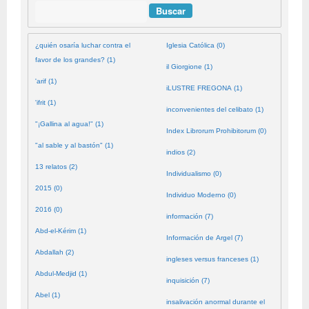
Buscar
¿quién osaría luchar contra el
Iglesia Católica (0)
favor de los grandes? (1)
il Giorgione (1)
'arif (1)
iLUSTRE FREGONA (1)
'ifrit (1)
inconvenientes del celibato (1)
"¡Gallina al agua!" (1)
Index Librorum Prohibitorum (0)
"al sable y al bastón" (1)
indios (2)
13 relatos (2)
Individualismo (0)
2015 (0)
Individuo Moderno (0)
2016 (0)
información (7)
Abd-el-Kérim (1)
Información de Argel (7)
Abdallah (2)
ingleses versus franceses (1)
Abdul-Medjid (1)
inquisición (7)
Abel (1)
insalivación anormal durante el