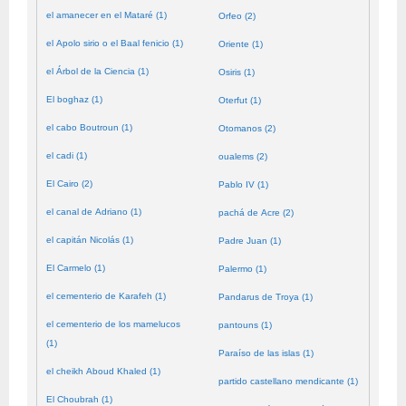
el amanecer en el Mataré (1)
Orfeo (2)
el Apolo sirio o el Baal fenicio (1)
Oriente (1)
el Árbol de la Ciencia (1)
Osiris (1)
El boghaz (1)
Oterfut (1)
el cabo Boutroun (1)
Otomanos (2)
el cadi (1)
oualems (2)
El Cairo (2)
Pablo IV (1)
el canal de Adriano (1)
pachá de Acre (2)
el capitán Nicolás (1)
Padre Juan (1)
El Carmelo (1)
Palermo (1)
el cementerio de Karafeh (1)
Pandarus de Troya (1)
el cementerio de los mamelucos
pantouns (1)
(1)
Paraíso de las islas (1)
el cheikh Aboud Khaled (1)
partido castellano mendicante (1)
El Choubrah (1)