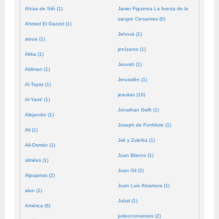
Ahías de Siló (1)
Javier Figueroa La fuerza de la
sangre Cervantes (0)
Ahmed El Gazzel (1)
Jehová (1)
aioua (1)
jenízaros (1)
Akka (1)
Jeovah (1)
Akliman (1)
Jerusalén (1)
Al-Taysir (1)
jesuitas (10)
Al-Yami' (1)
Jonathan Swift (1)
Alejandro (1)
Joseph de Fonfrède (1)
Ali (1)
Jsé y Zuleïka (1)
Ali-Osmán (1)
Juan Blanco (1)
almées (1)
Juan Gil (2)
Alpujarras (2)
Juan Luis Alzamora (1)
alun (1)
Jubal (1)
América (6)
judeoconversos (2)