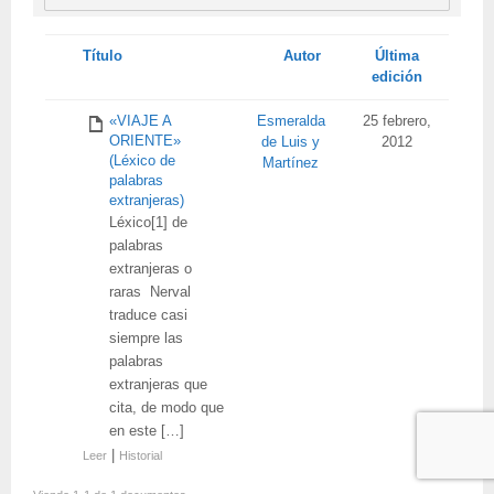
Tienes
Título
Autor
Última
adjunto
edición
«VIAJE A
Esmeralda
25 febrero,
ORIENTE»
de Luis y
2012
(Léxico de
Martínez
palabras
extranjeras)
Léxico[1] de
palabras
extranjeras o
raras Nerval
traduce casi
siempre las
palabras
extranjeras que
cita, de modo que
en este […]
|
Leer
Historial