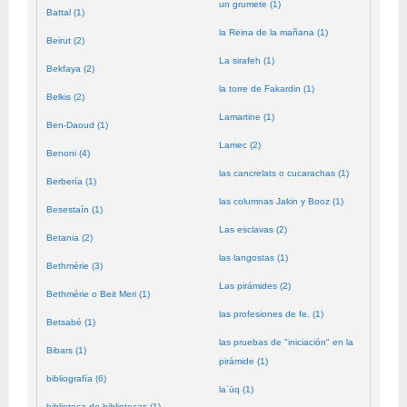
un grumete (1)
Battal (1)
la Reina de la mañana (1)
Beirut (2)
La sirafeh (1)
Bekfaya (2)
la torre de Fakardin (1)
Belkis (2)
Lamartine (1)
Ben-Daoud (1)
Lamec (2)
Benoni (4)
las cancrelats o cucarachas (1)
Berbería (1)
las columnas Jakin y Booz (1)
Besestaín (1)
Las esclavas (2)
Betania (2)
las langostas (1)
Bethmérie (3)
Las pirámides (2)
Bethmérie o Beit Meri (1)
las profesiones de fe. (1)
Betsabé (1)
las pruebas de "iniciación" en la
Bibars (1)
pirámide (1)
bibliografía (6)
laʿūq (1)
biblioteca de bibliotecas (1)