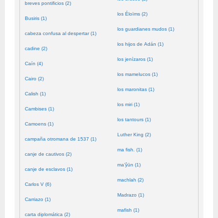
breves pontificios (2)
los Éloïms (2)
Busiris (1)
los guardianes mudos (1)
cabeza confusa al despertar (1)
los hijos de Adán (1)
cadine (2)
los jenízaros (1)
Caín (4)
los mamelucos (1)
Cairo (2)
los maronitas (1)
Calish (1)
los miri (1)
Cambises (1)
los tantours (1)
Camoens (1)
Luther King (2)
campaña otromana de 1537 (1)
ma fish. (1)
canje de cautivos (2)
ma’ŷūn (1)
canje de esclavos (1)
machlah (2)
Carlos V (6)
Madrazo (1)
Carriazo (1)
mafish (1)
carta diplomática (2)