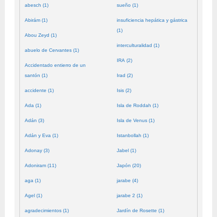
abesch (1)
sueño (1)
Abirám (1)
insuficiencia hepática y gástrica
(1)
Abou Zeyd (1)
interculturalidad (1)
abuelo de Cervantes (1)
IRA (2)
Accidentado entierro de un
santón (1)
Irad (2)
accidente (1)
Isis (2)
Ada (1)
Isla de Roddah (1)
Adán (3)
Isla de Venus (1)
Adán y Eva (1)
Istanbollah (1)
Adonay (3)
Jabel (1)
Adoniram (11)
Japón (20)
aga (1)
jarabe (4)
Agel (1)
jarabe 2 (1)
agradecimientos (1)
Jardín de Rosette (1)