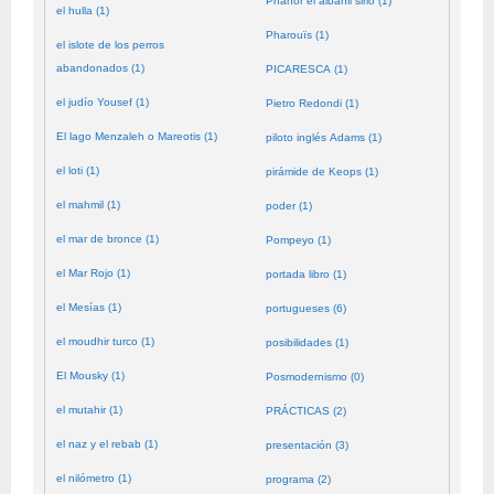
Phanor el albañil sirio (1)
el hulla (1)
Pharouïs (1)
el islote de los perros
abandonados (1)
PICARESCA (1)
el judío Yousef (1)
Pietro Redondi (1)
El lago Menzaleh o Mareotis (1)
piloto inglés Adams (1)
el loti (1)
pirámide de Keops (1)
el mahmil (1)
poder (1)
el mar de bronce (1)
Pompeyo (1)
el Mar Rojo (1)
portada libro (1)
el Mesías (1)
portugueses (6)
el moudhir turco (1)
posibilidades (1)
El Mousky (1)
Posmodernismo (0)
el mutahir (1)
PRÁCTICAS (2)
el naz y el rebab (1)
presentación (3)
el nilómetro (1)
programa (2)