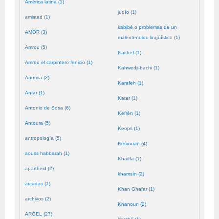
América latina (1)
judío (1)
amistad (1)
kabibé o problemas de un
AMOR (3)
malentendido lingüístico (1)
Amrou (5)
Kachef (1)
Amrou el carpintero fenicio (1)
Kahwedji-bachi (1)
Anomia (2)
Karafeh (1)
Antar (1)
Kater (1)
Antonio de Sosa (6)
Kefrén (1)
Antoura (5)
Keops (1)
antropología (5)
Kesrouan (4)
aouss habbarah (1)
Khaiffa (1)
apartheid (2)
khamsín (2)
arcadas (1)
Khan Ghafar (1)
archivos (2)
Khanoun (2)
ARGEL (27)