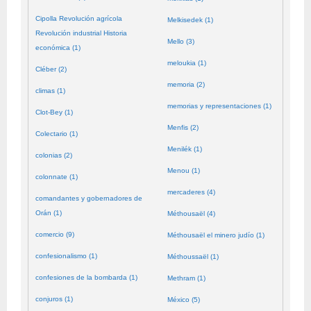
Cipolla Revolución agrícola
Melkisedek (1)
Revolución industrial Historia
Mello (3)
económica (1)
meloukia (1)
Cléber (2)
memoria (2)
climas (1)
memorias y representaciones (1)
Clot-Bey (1)
Menfis (2)
Colectario (1)
Menilék (1)
colonias (2)
Menou (1)
colonnate (1)
mercaderes (4)
comandantes y gobernadores de
Orán (1)
Méthousaël (4)
comercio (9)
Méthousaël el minero judío (1)
confesionalismo (1)
Méthoussaël (1)
confesiones de la bombarda (1)
Methram (1)
conjuros (1)
México (5)