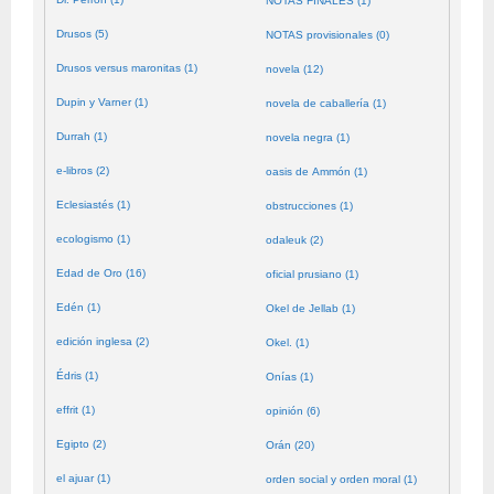
NOTAS FINALES (1)
Drusos (5)
NOTAS provisionales (0)
Drusos versus maronitas (1)
novela (12)
Dupin y Varner (1)
novela de caballería (1)
Durrah (1)
novela negra (1)
e-libros (2)
oasis de Ammón (1)
Eclesiastés (1)
obstrucciones (1)
ecologismo (1)
odaleuk (2)
Edad de Oro (16)
oficial prusiano (1)
Edén (1)
Okel de Jellab (1)
edición inglesa (2)
Okel. (1)
Édris (1)
Onías (1)
effrit (1)
opinión (6)
Egipto (2)
Orán (20)
el ajuar (1)
orden social y orden moral (1)