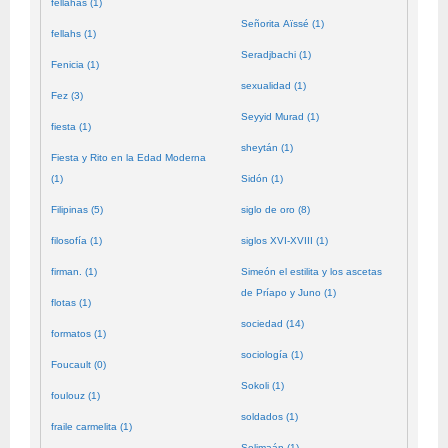
fellahas (1)
Señorita Aïssé (1)
fellahs (1)
Seradjbachi (1)
Fenicia (1)
sexualidad (1)
Fez (3)
Seyyid Murad (1)
fiesta (1)
sheytán (1)
Fiesta y Rito en la Edad Moderna
(1)
Sidón (1)
Filipinas (5)
siglo de oro (8)
filosofía (1)
siglos XVI-XVIII (1)
firman. (1)
Simeón el estilita y los ascetas
de Príapo y Juno (1)
flotas (1)
sociedad (14)
formatos (1)
sociología (1)
Foucault (0)
Sokoli (1)
foulouz (1)
soldados (1)
fraile carmelita (1)
Solimaán (1)