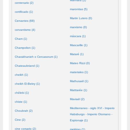
Mármara (1)
centenario (2)
maronitas (5)
certificado (1)
Martin Lutero (0)
Cervantes (68)
marxismo (0)
cervantismo (4)
máscara (1)
Cham (1)
Mascarille (1)
Champolion (1)
Mataré (1)
Charakhanieh o Cercasorum (1)
Mateo Rizzi (0)
Chateaubriand (1)
materiales (1)
cheikh (1)
Mathusaël (1)
cheikh El-Bekry (1)
Matttarée (1)
chélebi (1)
Maviaël (2)
chiste (1)
Mediterraneo - siglo XVI - Imperio
Choubrah (2)
Habsburgo - Imperio Otomano -
Cine (2)
Espionaje (1)
cine corsario (2)
mekkias (1)