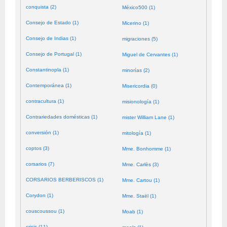
conquista (2)
México500 (1)
Consejo de Estado (1)
Micerino (1)
Consejo de Indias (1)
migraciones (5)
Consejo de Portugal (1)
Miguel de Cervantes (1)
Constantinopla (1)
minorías (2)
Contemporánea (1)
Misericordia (0)
contracultura (1)
misionología (1)
Contrariedades domésticas (1)
mister William Lane (1)
conversión (1)
mitología (1)
coptos (3)
Mme. Bonhomme (1)
corsarios (7)
Mme. Carlès (3)
CORSARIOS BERBERISCOS (1)
Mme. Cartou (1)
Corydon (1)
Mme. Staël (1)
couscoussou (1)
Moab (1)
crisis (11)