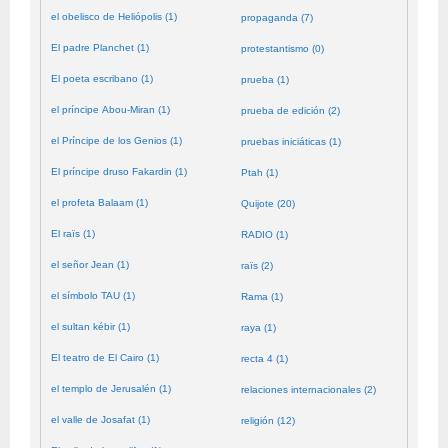
el obelisco de Heliópolis (1)
propaganda (7)
El padre Planchet (1)
protestantismo (0)
El poeta escribano (1)
prueba (1)
el príncipe Abou-Miran (1)
prueba de edición (2)
el Príncipe de los Genios (1)
pruebas iniciáticas (1)
El príncipe druso Fakardin (1)
Ptah (1)
el profeta Balaam (1)
Quijote (20)
El raïs (1)
RADIO (1)
el señor Jean (1)
raïs (2)
el símbolo TAU (1)
Rama (1)
el sultan kébir (1)
raya (1)
El teatro de El Cairo (1)
recta 4 (1)
el templo de Jerusalén (1)
relaciones internacionales (2)
el valle de Josafat (1)
religión (12)