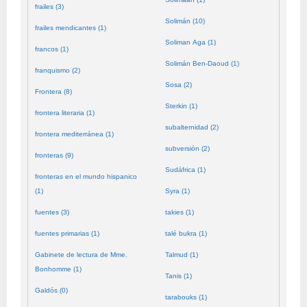
frailes (3)
Solimán (10)
frailes mendicantes (1)
Soliman Aga (1)
francos (1)
Solimán Ben-Daoud (1)
franquismo (2)
Sosa (2)
Frontera (8)
Sterkin (1)
frontera literaria (1)
subalternidad (2)
frontera mediterránea (1)
subversión (2)
fronteras (9)
Sudáfrica (1)
fronteras en el mundo hispanico
(1)
Syra (1)
fuentes (3)
takies (1)
fuentes primarias (1)
talé bukra (1)
Gabinete de lectura de Mme.
Talmud (1)
Bonhomme (1)
Tanis (1)
Galdós (0)
tarabouks (1)