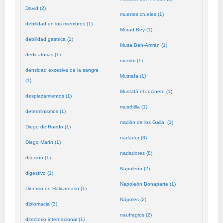
David (2)
muertes crueles (1)
debilidad en los miembros (1)
Murad Bey (1)
debilidad gástrica (1)
Musa Ben-Amrán (1)
dedicatorias (1)
muslim (1)
densidad excesiva de la sangre
Mustafa (1)
(1)
Mustafá el cocinero (1)
desplazamientos (1)
musthilla (1)
determinismos (1)
nación de los Galla. (1)
Diego de Haedo (1)
nadador (3)
Diego Marín (1)
nadadores (8)
difusión (1)
Napoleón (2)
digestivo (1)
Napoleón Bonaparte (1)
Dionisio de Halicarnaso (1)
Nápoles (2)
diplomacia (3)
naufragios (2)
directorio internacional (1)