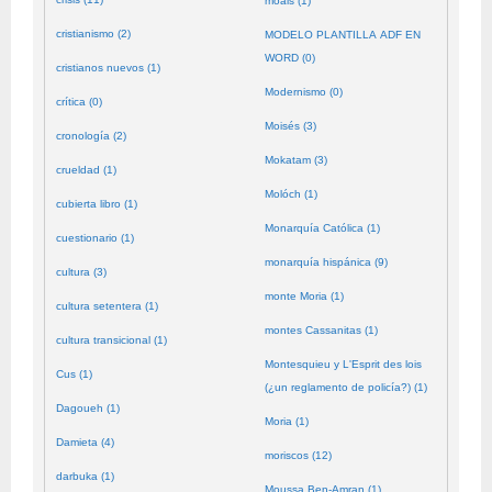
moals (1)
cristianismo (2)
MODELO PLANTILLA ADF EN
WORD (0)
cristianos nuevos (1)
Modernismo (0)
crítica (0)
Moisés (3)
cronología (2)
Mokatam (3)
crueldad (1)
Molóch (1)
cubierta libro (1)
Monarquía Católica (1)
cuestionario (1)
monarquía hispánica (9)
cultura (3)
monte Moria (1)
cultura setentera (1)
montes Cassanitas (1)
cultura transicional (1)
Montesquieu y L'Esprit des lois
Cus (1)
(¿un reglamento de policía?) (1)
Dagoueh (1)
Moria (1)
Damieta (4)
moriscos (12)
darbuka (1)
Moussa Ben-Amran (1)