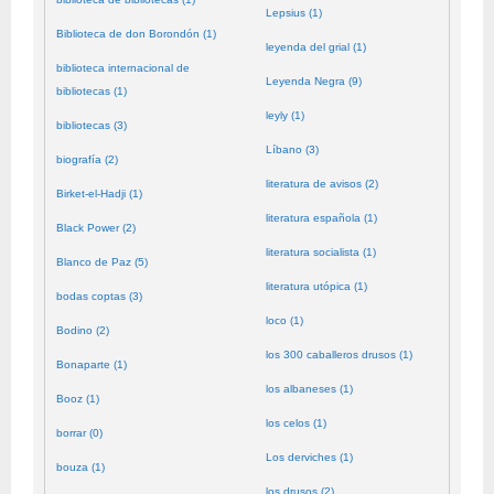
Lepsius (1)
Biblioteca de don Borondón (1)
leyenda del grial (1)
biblioteca internacional de
Leyenda Negra (9)
bibliotecas (1)
leyly (1)
bibliotecas (3)
Líbano (3)
biografía (2)
literatura de avisos (2)
Birket-el-Hadji (1)
literatura española (1)
Black Power (2)
literatura socialista (1)
Blanco de Paz (5)
literatura utópica (1)
bodas coptas (3)
loco (1)
Bodino (2)
los 300 caballeros drusos (1)
Bonaparte (1)
los albaneses (1)
Booz (1)
los celos (1)
borrar (0)
Los derviches (1)
bouza (1)
los drusos (2)