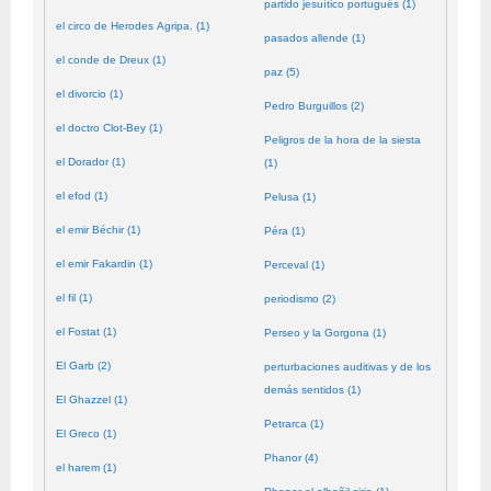
partido jesuítico portugués (1)
el circo de Herodes Agripa. (1)
pasados allende (1)
el conde de Dreux (1)
paz (5)
el divorcio (1)
Pedro Burguillos (2)
el doctro Clot-Bey (1)
Peligros de la hora de la siesta
el Dorador (1)
(1)
el efod (1)
Pelusa (1)
el emir Béchir (1)
Péra (1)
el emir Fakardin (1)
Perceval (1)
el fil (1)
periodismo (2)
el Fostat (1)
Perseo y la Gorgona (1)
El Garb (2)
perturbaciones auditivas y de los
demás sentidos (1)
El Ghazzel (1)
Petrarca (1)
El Greco (1)
Phanor (4)
el harem (1)