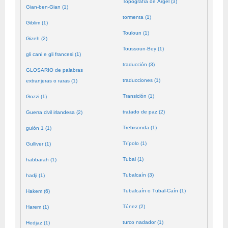
Topografía de Argel (3)
Gian-ben-Gian (1)
tormenta (1)
Giblim (1)
Touloun (1)
Gizeh (2)
Toussoun-Bey (1)
gli cani e gli francesi (1)
traducción (3)
GLOSARIO de palabras
traducciones (1)
extranjeras o raras (1)
Transición (1)
Gozzi (1)
tratado de paz (2)
Guerra civil irlandesa (2)
Trebisonda (1)
guión 1 (1)
Trípolo (1)
Gulliver (1)
Tubal (1)
habbarah (1)
Tubalcaín (3)
hadji (1)
Tubalcaín o Tubal-Caín (1)
Hakem (6)
Túnez (2)
Harem (1)
turco nadador (1)
Hedjaz (1)