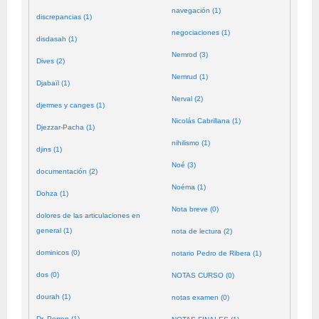
navegación (1)
discrepancias (1)
negociaciones (1)
disdasah (1)
Nemrod (3)
Dives (2)
Nemrud (1)
Djabaïl (1)
Nerval (2)
djermes y canges (1)
Nicolás Cabrillana (1)
Djezzar-Pacha (1)
nihilismo (1)
djins (1)
Noé (3)
documentación (2)
Noéma (1)
Dohza (1)
Nota breve (0)
dolores de las articulaciones en
general (1)
nota de lectura (2)
dominicos (0)
notario Pedro de Ribera (1)
dos (0)
NOTAS CURSO (0)
dourah (1)
notas examen (0)
Dr. Perron (1)