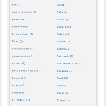
Enoc (2)
rumi (1)
ensayo poemático (2)
Saba (3)
entrevistas (1)
Sadoc (4)
Erich Fromm (0)
Saint Phar (1)
Erving Goffman (0)
Saladino (2)
Esbeh (1)
Salahoc (1)
esclavas blancas (1)
Salomón (3)
esclavas negras (1)
Samotracia (1)
esclavos (1)
San Juan de Acre (4)
Esna; Laïas y Aspasias (1)
Saqqarah (1)
España (17)
Sarahil (2)
especias (5)
Sartre (1)
essouad (1)
Saurid (1)
ESTAMBUL (10)
Sbrigani (1)