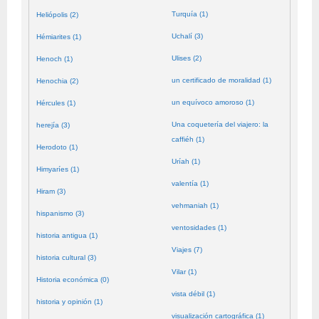
Turquía (1)
Heliópolis (2)
Uchalí (3)
Hémiarites (1)
Ulises (2)
Henoch (1)
un certificado de moralidad (1)
Henochia (2)
un equívoco amoroso (1)
Hércules (1)
Una coquetería del viajero: la
herejía (3)
caffiéh (1)
Herodoto (1)
Uríah (1)
Himyaríes (1)
valentía (1)
Hiram (3)
vehmaniah (1)
hispanismo (3)
ventosidades (1)
historia antigua (1)
Viajes (7)
historia cultural (3)
Vilar (1)
Historia económica (0)
vista débil (1)
historia y opinión (1)
visualización cartográfica (1)