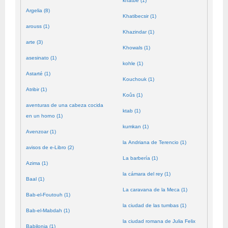
khatbé (1)
Argelia (8)
Khatibecsir (1)
arouss (1)
Khazindar (1)
arte (3)
Khowals (1)
asesinato (1)
kohle (1)
Astarté (1)
Kouchouk (1)
Atribir (1)
Koûs (1)
aventuras de una cabeza cocida
ktab (1)
en un horno (1)
kumkan (1)
Avenzoar (1)
la Andriana de Terencio (1)
avisos de e-Libro (2)
La barbería (1)
Azima (1)
la cámara del rey (1)
Baal (1)
La caravana de la Meca (1)
Bab-el-Foutouh (1)
la ciudad de las tumbas (1)
Bab-el-Mabdah (1)
la ciudad romana de Julia Felix
Babilonia (1)