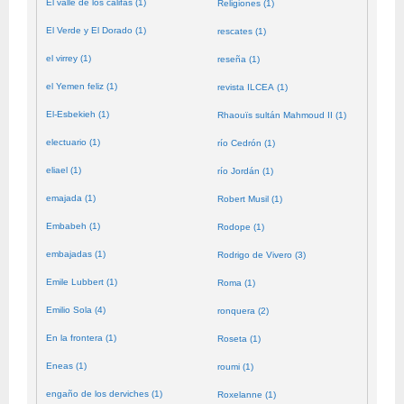
El valle de los califas (1)
Religiones (1)
El Verde y El Dorado (1)
rescates (1)
el virrey (1)
reseña (1)
el Yemen feliz (1)
revista ILCEA (1)
El-Esbekieh (1)
Rhaouïs sultán Mahmoud II (1)
electuario (1)
río Cedrón (1)
eliael (1)
río Jordán (1)
emajada (1)
Robert Musil (1)
Embabeh (1)
Rodope (1)
embajadas (1)
Rodrigo de Vivero (3)
Emile Lubbert (1)
Roma (1)
Emilio Sola (4)
ronquera (2)
En la frontera (1)
Roseta (1)
Eneas (1)
roumi (1)
engaño de los derviches (1)
Roxelanne (1)