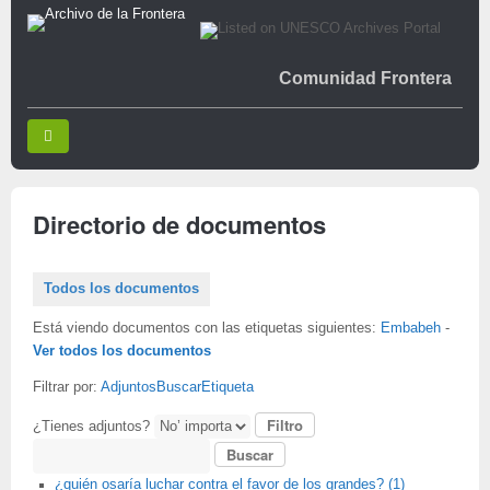
Comunidad Frontera
Directorio de documentos
Todos los documentos
Está viendo documentos con las etiquetas siguientes:
Embabeh
-
Ver todos los documentos
Filtrar por:
Adjuntos
Buscar
Etiqueta
¿Tienes adjuntos?
Buscar
¿quién osaría luchar contra el favor de los grandes? (1)