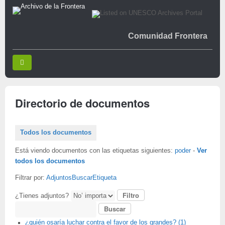
Comunidad Frontera
Directorio de documentos
Todos los documentos
Está viendo documentos con las etiquetas siguientes:
poder
-
Ver
todos los documentos
Filtrar por:
Adjuntos
Buscar
Etiqueta
¿Tienes adjuntos?
Buscar
¿quién osaría luchar contra el favor de los grandes? (1)