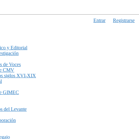
Entrar
Registrarse
ico y Editorial
stigación
s de Voces
de CMV
los siglos XVI-XIX
l
de GIMEC
s del Levante
boración
egajo