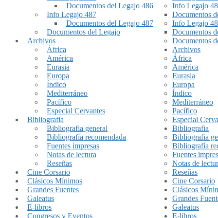
Documentos del Legajo 486
Info Legajo 4
Info Legajo 487
Documentos de
Documentos del Legajo 487
Info Legajo 4
Documentos del Legajo
Documentos de
Archivos
Documentos de
África
Archivos
América
África
Eurasia
América
Europa
Eurasia
Índico
Europa
Mediterráneo
Índico
Pacífico
Mediterráneo
Especial Cervantes
Pacífico
Bibliografia
Especial Cerva
Bibliografia general
Bibliografia
Bibliografía recomendada
Bibliografia ge
Fuentes impresas
Bibliografía 
Notas de lectura
Fuentes impre
Reseñas
Notas de lectu
Cine Corsario
Reseñas
Clásicos Mínimos
Cine Corsario
Grandes Fuentes
Clásicos Míni
Galeatus
Grandes Fuent
E-libros
Galeatus
Congresos y Eventos
E-libros