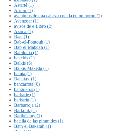
Astarté (1)
Atribir (1)
aventuras de una cabeza cocida en un horno (1)
Avenzoar (1)
avisos de e-Libro (2)
Azima (1)
Baal (1)
Bab-el-Foutouh (1)
Bab-el-Mabdah (1)
Babilonia (1)
bakchis (1)
Balkis (6)
Balkis-Makeda (1)
bamia (1)
Banaïas. (1)
bancarrota (0)
banqueros (1)
barbarie (1)
barbarín (1)
Barbarroja (2)
Barkouk (1)
Barthélemy (1)
batalla de las pirámides (1)
Batn-el-Bakarah (1)