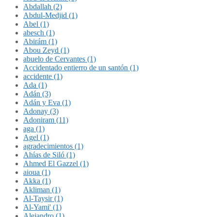
Abdallah (2)
Abdul-Medjid (1)
Abel (1)
abesch (1)
Abirám (1)
Abou Zeyd (1)
abuelo de Cervantes (1)
Accidentado entierro de un santón (1)
accidente (1)
Ada (1)
Adán (3)
Adán y Eva (1)
Adonay (3)
Adoniram (11)
aga (1)
Agel (1)
agradecimientos (1)
Ahías de Siló (1)
Ahmed El Gazzel (1)
aioua (1)
Akka (1)
Akliman (1)
Al-Taysir (1)
Al-Yami' (1)
Alejandro (1)