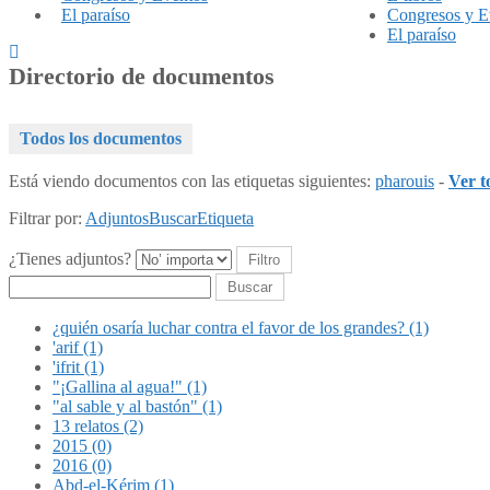
El paraíso
Congresos y E
El paraíso
Directorio de documentos
Todos los documentos
Está viendo documentos con las etiquetas siguientes:
pharouis
-
Ver t
Filtrar por:
Adjuntos
Buscar
Etiqueta
¿Tienes adjuntos?
Buscar
¿quién osaría luchar contra el favor de los grandes? (1)
'arif (1)
'ifrit (1)
"¡Gallina al agua!" (1)
"al sable y al bastón" (1)
13 relatos (2)
2015 (0)
2016 (0)
Abd-el-Kérim (1)