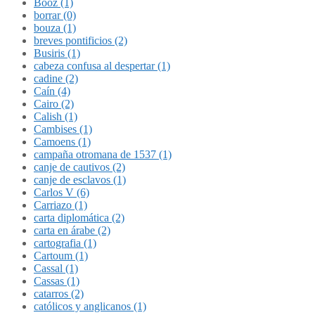
Booz (1)
borrar (0)
bouza (1)
breves pontificios (2)
Busiris (1)
cabeza confusa al despertar (1)
cadine (2)
Caín (4)
Cairo (2)
Calish (1)
Cambises (1)
Camoens (1)
campaña otromana de 1537 (1)
canje de cautivos (2)
canje de esclavos (1)
Carlos V (6)
Carriazo (1)
carta diplomática (2)
carta en árabe (2)
cartografia (1)
Cartoum (1)
Cassal (1)
Cassas (1)
catarros (2)
católicos y anglicanos (1)