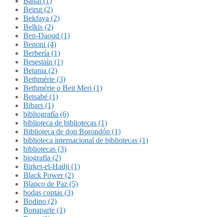
Battal (1)
Beirut (2)
Bekfaya (2)
Belkis (2)
Ben-Daoud (1)
Benoni (4)
Berbería (1)
Besestaín (1)
Betania (2)
Bethmérie (3)
Bethmérie o Beit Meri (1)
Betsabé (1)
Bibars (1)
bibliografía (6)
biblioteca de bibliotecas (1)
Biblioteca de don Borondón (1)
biblioteca internacional de bibliotecas (1)
bibliotecas (3)
biografía (2)
Birket-el-Hadji (1)
Black Power (2)
Blanco de Paz (5)
bodas coptas (3)
Bodino (2)
Bonaparte (1)