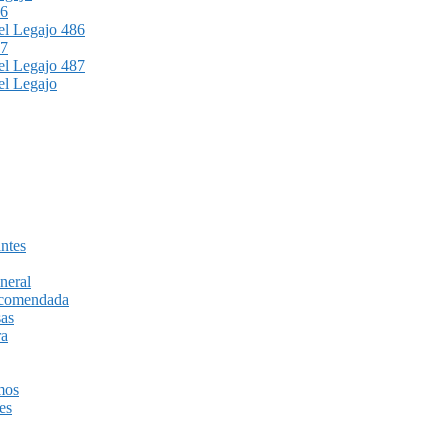
86
l Legajo 486
87
l Legajo 487
l Legajo
ntes
neral
recomendada
sas
ra
mos
es