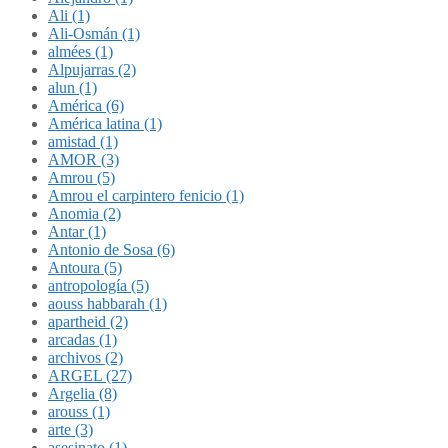
Ali (1)
Ali-Osmán (1)
almées (1)
Alpujarras (2)
alun (1)
América (6)
América latina (1)
amistad (1)
AMOR (3)
Amrou (5)
Amrou el carpintero fenicio (1)
Anomia (2)
Antar (1)
Antonio de Sosa (6)
Antoura (5)
antropología (5)
aouss habbarah (1)
apartheid (2)
arcadas (1)
archivos (2)
ARGEL (27)
Argelia (8)
arouss (1)
arte (3)
asesinato (1)