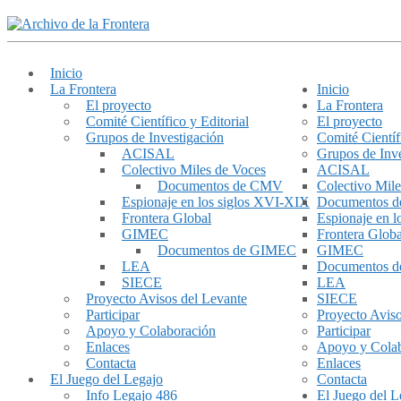
Inicio
La Frontera
Inicio
El proyecto
La Frontera
Comité Científico y Editorial
El proyecto
Grupos de Investigación
Comité Científ
ACISAL
Grupos de Inve
Colectivo Miles de Voces
ACISAL
Documentos de CMV
Colectivo Mile
Espionaje en los siglos XVI-XIX
Documentos 
Frontera Global
Espionaje en 
GIMEC
Frontera Globa
Documentos de GIMEC
GIMEC
LEA
Documentos 
SIECE
LEA
Proyecto Avisos del Levante
SIECE
Participar
Proyecto Aviso
Apoyo y Colaboración
Participar
Enlaces
Apoyo y Cola
Contacta
Enlaces
El Juego del Legajo
Contacta
Info Legajo 486
El Juego del L