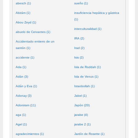
abesch (1)
sueño (1)
Abirám (1)
insuficiencia hepática y gástrica
(1)
Abou Zeyd (1)
interculturalidad (1)
abuelo de Cervantes (1)
IRA (2)
Accidentado entierro de un
santón (1)
Irad (2)
accidente (1)
Isis (2)
Ada (1)
Isla de Roddah (1)
Adán (3)
Isla de Venus (1)
Adán y Eva (1)
Istanbollah (1)
Adonay (3)
Jabel (1)
Adoniram (11)
Japón (20)
aga (1)
jarabe (4)
Agel (1)
jarabe 2 (1)
agradecimientos (1)
Jardín de Rosette (1)