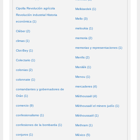
Cipolla Revolución agrícola
Melkisedek (1)
Revolución industrial Historia
Mello (3)
económica (1)
meloukia (1)
Cléber (2)
memoria (2)
climas (1)
memorias y representaciones (1)
Clot-Bey (1)
Menfis (2)
Colectario (1)
Menilék (1)
colonias (2)
Menou (1)
colonnate (1)
mercaderes (4)
comandantes y gobernadores de
Orán (1)
Méthousaël (4)
comercio (9)
Méthousaël el minero judío (1)
confesionalismo (1)
Méthoussaël (1)
confesiones de la bombarda (1)
Methram (1)
conjuros (1)
México (5)