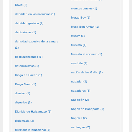
David (2)
muertes crueles (1)
debilidad en los miembros (1)
Murad Bey (1)
debilidad gástrica (1)
Musa Ben-Amrán (1)
dedicatorias (1)
muslim (1)
densidad excesiva de la sangre
Mustafa (1)
(1)
Mustafá el cocinero (1)
desplazamientos (1)
musthilla (1)
determinismos (1)
nación de los Galla. (1)
Diego de Haedo (1)
nadador (3)
Diego Marín (1)
nadadores (8)
difusión (1)
Napoleón (2)
digestivo (1)
Napoleón Bonaparte (1)
Dionisio de Halicarnaso (1)
Nápoles (2)
diplomacia (3)
naufragios (2)
directorio internacional (1)