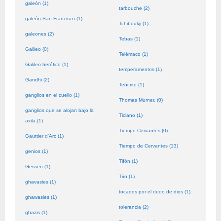
galeón (1)
tarbouche (2)
galeón San Francisco (1)
Tchiboukji (1)
galeones (2)
Tebas (1)
Galileo (0)
Telémaco (1)
Galileo herético (1)
temperamentos (1)
Gandhi (2)
Teócrito (1)
ganglios en el cuello (1)
Thomas Murner. (0)
ganglios que se alojan bajo la
Ticiano (1)
axila (1)
Tiempo Cervantes (0)
Gauttier d'Arc (1)
Tiempo de Cervantes (13)
genios (1)
Tifón (1)
Gessen (1)
Tiro (1)
ghavasies (1)
tocados por el dedo de dios (1)
ghawasies (1)
tolerancia (2)
ghazis (1)