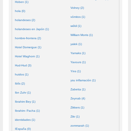
Hoben (1)
Volney (2)
hola (0)
vómitos (1)
holandeses (2)
wékil (1)
holandeses en Japón (1)
William Morris (1)
hombre-frontera (2)
yalek (1)
Hotel Domergue (1)
Yamaks (1)
Hotel Waghorn (1)
Yavours (1)
Hud-Hud (3)
Yins (1)
huidos (1)
ysu inflamación (1)
Iblís (2)
Zabetta (1)
Ibn Zuhr (1)
Zeynab (4)
Ibrahim Bey (1)
Zikkers (1)
Ibrahim- Pacha (1)
Zikr (1)
identidades (1)
zommarah (1)
IEspaña (0)