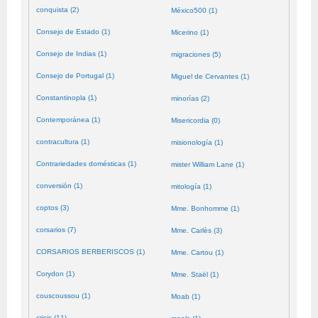
conquista (2)
México500 (1)
Consejo de Estado (1)
Micerino (1)
Consejo de Indias (1)
migraciones (5)
Consejo de Portugal (1)
Miguel de Cervantes (1)
Constantinopla (1)
minorías (2)
Contemporánea (1)
Misericordia (0)
contracultura (1)
misionología (1)
Contrariedades domésticas (1)
mister William Lane (1)
conversión (1)
mitología (1)
coptos (3)
Mme. Bonhomme (1)
corsarios (7)
Mme. Carlès (3)
CORSARIOS BERBERISCOS (1)
Mme. Cartou (1)
Corydon (1)
Mme. Staël (1)
couscoussou (1)
Moab (1)
crisis (11)