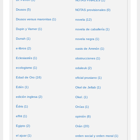
NOTAS FINALES (1)
Drusos (5)
NOTAS provisionales (0)
Drusos versus maronitas (1)
novela (12)
Dupin y Varner (1)
novela de caballería (1)
Durrah (1)
novela negra (1)
e-libros (2)
oasis de Ammón (1)
Eclesiastés (1)
obstrucciones (1)
ecologismo (1)
odaleuk (2)
Edad de Oro (16)
oficial prusiano (1)
Edén (1)
Okel de Jellab (1)
edición inglesa (2)
Okel. (1)
Édris (1)
Onías (1)
effrit (1)
opinión (6)
Egipto (2)
Orán (20)
el ajuar (1)
orden social y orden moral (1)