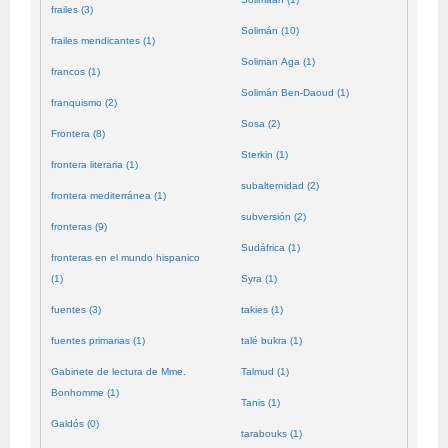
frailes (3)
Solimán (10)
frailes mendicantes (1)
Soliman Aga (1)
francos (1)
Solimán Ben-Daoud (1)
franquismo (2)
Sosa (2)
Frontera (8)
Sterkin (1)
frontera literaria (1)
subalternidad (2)
frontera mediterránea (1)
subversión (2)
fronteras (9)
Sudáfrica (1)
fronteras en el mundo hispanico
(1)
Syra (1)
fuentes (3)
takies (1)
fuentes primarias (1)
talé bukra (1)
Gabinete de lectura de Mme.
Talmud (1)
Bonhomme (1)
Tanis (1)
Galdós (0)
tarabouks (1)