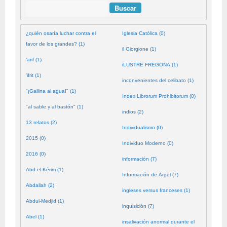
Buscar
¿quién osaría luchar contra el
Iglesia Católica (0)
favor de los grandes? (1)
il Giorgione (1)
'arif (1)
iLUSTRE FREGONA (1)
'ifrit (1)
inconvenientes del celibato (1)
"¡Gallina al agua!" (1)
Index Librorum Prohibitorum (0)
"al sable y al bastón" (1)
indios (2)
13 relatos (2)
Individualismo (0)
2015 (0)
Individuo Moderno (0)
2016 (0)
información (7)
Abd-el-Kérim (1)
Información de Argel (7)
Abdallah (2)
ingleses versus franceses (1)
Abdul-Medjid (1)
inquisición (7)
Abel (1)
insalivación anormal durante el