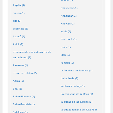
khatbé (1)
Argelia (8)
Khatibecsir (1)
arouss (1)
Khazindar (1)
arte (3)
Khowals (1)
asesinato (1)
kohle (1)
Astarté (1)
Kouchouk (1)
Atribir (1)
Koûs (1)
aventuras de una cabeza cocida
ktab (1)
en un horno (1)
kumkan (1)
Avenzoar (1)
la Andriana de Terencio (1)
avisos de e-Libro (2)
La barbería (1)
Azima (1)
la cámara del rey (1)
Baal (1)
La caravana de la Meca (1)
Bab-el-Foutouh (1)
la ciudad de las tumbas (1)
Bab-el-Mabdah (1)
la ciudad romana de Julia Felix
Babilonia (1)