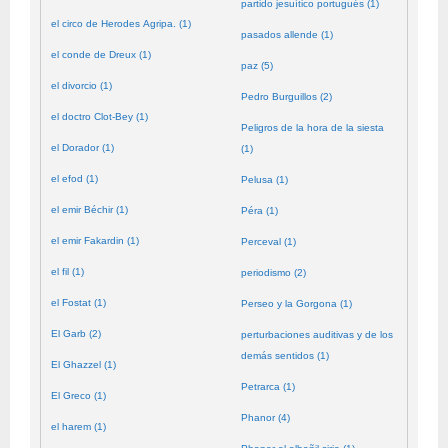
partido jesuítico portugués (1)
el circo de Herodes Agripa. (1)
pasados allende (1)
el conde de Dreux (1)
paz (5)
el divorcio (1)
Pedro Burguillos (2)
el doctro Clot-Bey (1)
Peligros de la hora de la siesta
el Dorador (1)
(1)
el efod (1)
Pelusa (1)
el emir Béchir (1)
Péra (1)
el emir Fakardin (1)
Perceval (1)
el fil (1)
periodismo (2)
el Fostat (1)
Perseo y la Gorgona (1)
El Garb (2)
perturbaciones auditivas y de los
demás sentidos (1)
El Ghazzel (1)
Petrarca (1)
El Greco (1)
Phanor (4)
el harem (1)