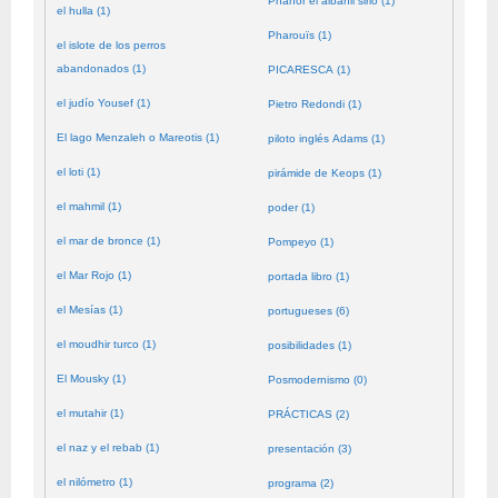
Phanor el albañil sirio (1)
el hulla (1)
Pharouïs (1)
el islote de los perros
abandonados (1)
PICARESCA (1)
el judío Yousef (1)
Pietro Redondi (1)
El lago Menzaleh o Mareotis (1)
piloto inglés Adams (1)
el loti (1)
pirámide de Keops (1)
el mahmil (1)
poder (1)
el mar de bronce (1)
Pompeyo (1)
el Mar Rojo (1)
portada libro (1)
el Mesías (1)
portugueses (6)
el moudhir turco (1)
posibilidades (1)
El Mousky (1)
Posmodernismo (0)
el mutahir (1)
PRÁCTICAS (2)
el naz y el rebab (1)
presentación (3)
el nilómetro (1)
programa (2)