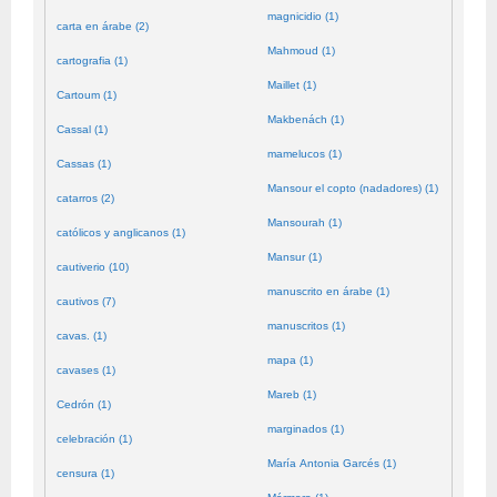
magnicidio (1)
carta en árabe (2)
Mahmoud (1)
cartografia (1)
Maillet (1)
Cartoum (1)
Makbenách (1)
Cassal (1)
mamelucos (1)
Cassas (1)
Mansour el copto (nadadores) (1)
catarros (2)
Mansourah (1)
católicos y anglicanos (1)
Mansur (1)
cautiverio (10)
manuscrito en árabe (1)
cautivos (7)
manuscritos (1)
cavas. (1)
mapa (1)
cavases (1)
Mareb (1)
Cedrón (1)
marginados (1)
celebración (1)
María Antonia Garcés (1)
censura (1)