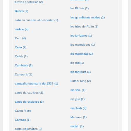
breves pontificios (2)
los Éloïms (2)
Busiris (1)
los guardianes mudos (1)
cabeza confusa al despertar (1)
los hijos de Adán (1)
cadine (2)
los jenízaros (1)
Caín (4)
los mamelucos (1)
Cairo (2)
los maronitas (1)
Calish (1)
los miri (1)
Cambises (1)
los tantours (1)
Camoens (1)
Luther King (2)
campaña otromana de 1537 (1)
ma fish. (1)
canje de cautivos (2)
ma’ŷūn (1)
canje de esclavos (1)
machlah (2)
Carlos V (6)
Madrazo (1)
Carriazo (1)
mafish (1)
carta diplomática (2)