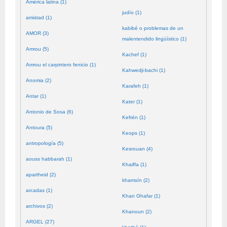
América latina (1)
judío (1)
amistad (1)
kabibé o problemas de un
AMOR (3)
malentendido lingüístico (1)
Amrou (5)
Kachef (1)
Amrou el carpintero fenicio (1)
Kahwedji-bachi (1)
Anomia (2)
Karafeh (1)
Antar (1)
Kater (1)
Antonio de Sosa (6)
Kefrén (1)
Antoura (5)
Keops (1)
antropología (5)
Kesrouan (4)
aouss habbarah (1)
Khaiffa (1)
apartheid (2)
khamsín (2)
arcadas (1)
Khan Ghafar (1)
archivos (2)
Khanoun (2)
ARGEL (27)