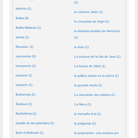
(1)
bakchis (1)
la columna Jakín (1)
Balkis (6)
la conquista de Argel (1)
Balkis-Makeda (1)
la dinastía perdida de Henochia
bamia (1)
(1)
Banaïas. (1)
la dote (1)
bancarrota (0)
La esclava de la Isla de Java (1)
banqueros (1)
La fuente de Siloé (1)
barbarie (1)
la gallina asada en la arena (1)
barbarín (1)
la guardia muda (1)
Barbarroja (2)
La mansarde des artistes (1)
Barkouk (1)
La Meca (1)
Barthélemy (1)
la montaña Kaf (1)
batalla de las pirámides (1)
la poligamia (1)
Batn-el-Bakarah (1)
la proposición: una esclava por