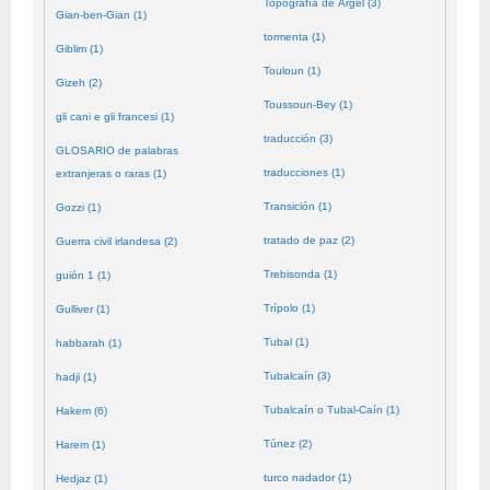
Topografía de Argel (3)
Gian-ben-Gian (1)
tormenta (1)
Giblim (1)
Touloun (1)
Gizeh (2)
Toussoun-Bey (1)
gli cani e gli francesi (1)
traducción (3)
GLOSARIO de palabras
traducciones (1)
extranjeras o raras (1)
Transición (1)
Gozzi (1)
tratado de paz (2)
Guerra civil irlandesa (2)
Trebisonda (1)
guión 1 (1)
Trípolo (1)
Gulliver (1)
Tubal (1)
habbarah (1)
Tubalcaín (3)
hadji (1)
Tubalcaín o Tubal-Caín (1)
Hakem (6)
Túnez (2)
Harem (1)
turco nadador (1)
Hedjaz (1)