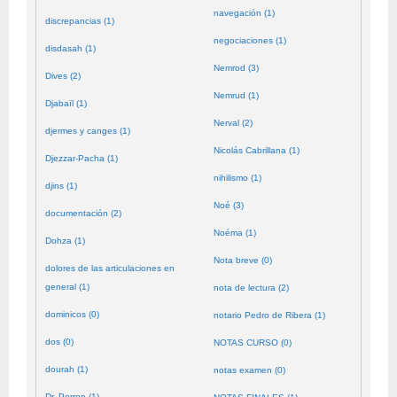
navegación (1)
discrepancias (1)
negociaciones (1)
disdasah (1)
Nemrod (3)
Dives (2)
Nemrud (1)
Djabaïl (1)
Nerval (2)
djermes y canges (1)
Nicolás Cabrillana (1)
Djezzar-Pacha (1)
nihilismo (1)
djins (1)
Noé (3)
documentación (2)
Noéma (1)
Dohza (1)
Nota breve (0)
dolores de las articulaciones en
general (1)
nota de lectura (2)
dominicos (0)
notario Pedro de Ribera (1)
dos (0)
NOTAS CURSO (0)
dourah (1)
notas examen (0)
Dr. Perron (1)