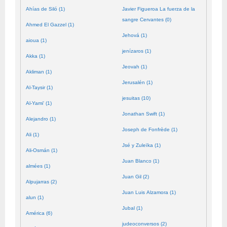
Ahías de Siló (1)
Javier Figueroa La fuerza de la
sangre Cervantes (0)
Ahmed El Gazzel (1)
Jehová (1)
aioua (1)
jenízaros (1)
Akka (1)
Jeovah (1)
Akliman (1)
Jerusalén (1)
Al-Taysir (1)
jesuitas (10)
Al-Yami' (1)
Jonathan Swift (1)
Alejandro (1)
Joseph de Fonfrède (1)
Ali (1)
Jsé y Zuleïka (1)
Ali-Osmán (1)
Juan Blanco (1)
almées (1)
Juan Gil (2)
Alpujarras (2)
Juan Luis Alzamora (1)
alun (1)
Jubal (1)
América (6)
judeoconversos (2)