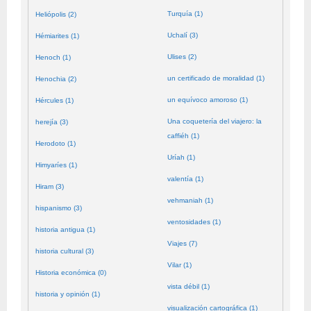
Turquía (1)
Heliópolis (2)
Uchalí (3)
Hémiarites (1)
Ulises (2)
Henoch (1)
un certificado de moralidad (1)
Henochia (2)
un equívoco amoroso (1)
Hércules (1)
Una coquetería del viajero: la
herejía (3)
caffiéh (1)
Herodoto (1)
Uríah (1)
Himyaríes (1)
valentía (1)
Hiram (3)
vehmaniah (1)
hispanismo (3)
ventosidades (1)
historia antigua (1)
Viajes (7)
historia cultural (3)
Vilar (1)
Historia económica (0)
vista débil (1)
historia y opinión (1)
visualización cartográfica (1)