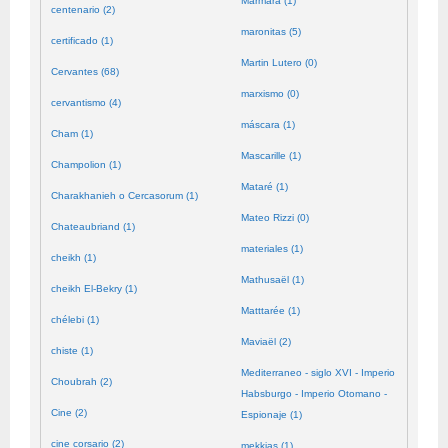
Mármara (1)
centenario (2)
maronitas (5)
certificado (1)
Martin Lutero (0)
Cervantes (68)
marxismo (0)
cervantismo (4)
máscara (1)
Cham (1)
Mascarille (1)
Champolion (1)
Mataré (1)
Charakhanieh o Cercasorum (1)
Mateo Rizzi (0)
Chateaubriand (1)
materiales (1)
cheikh (1)
Mathusaël (1)
cheikh El-Bekry (1)
Matttarée (1)
chélebi (1)
Maviaël (2)
chiste (1)
Mediterraneo - siglo XVI - Imperio
Choubrah (2)
Habsburgo - Imperio Otomano -
Cine (2)
Espionaje (1)
cine corsario (2)
mekkias (1)