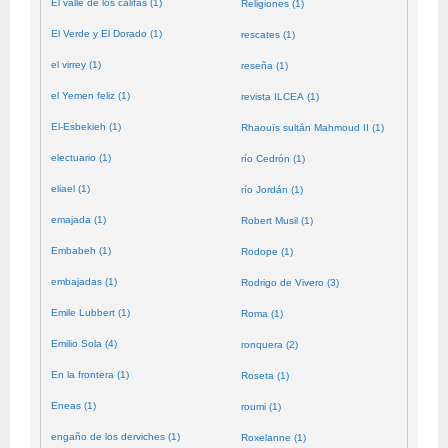
El valle de los califas (1)
Religiones (1)
El Verde y El Dorado (1)
rescates (1)
el virrey (1)
reseña (1)
el Yemen feliz (1)
revista ILCEA (1)
El-Esbekieh (1)
Rhaouïs sultán Mahmoud II (1)
electuario (1)
río Cedrón (1)
eliael (1)
río Jordán (1)
emajada (1)
Robert Musil (1)
Embabeh (1)
Rodope (1)
embajadas (1)
Rodrigo de Vivero (3)
Emile Lubbert (1)
Roma (1)
Emilio Sola (4)
ronquera (2)
En la frontera (1)
Roseta (1)
Eneas (1)
roumi (1)
engaño de los derviches (1)
Roxelanne (1)