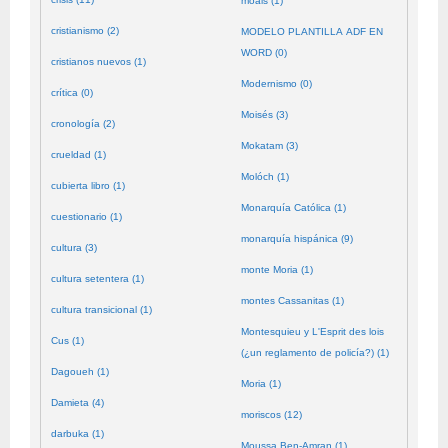
moals (1)
cristianismo (2)
MODELO PLANTILLA ADF EN
WORD (0)
cristianos nuevos (1)
Modernismo (0)
crítica (0)
Moisés (3)
cronología (2)
Mokatam (3)
crueldad (1)
Molóch (1)
cubierta libro (1)
Monarquía Católica (1)
cuestionario (1)
monarquía hispánica (9)
cultura (3)
monte Moria (1)
cultura setentera (1)
montes Cassanitas (1)
cultura transicional (1)
Montesquieu y L'Esprit des lois
Cus (1)
(¿un reglamento de policía?) (1)
Dagoueh (1)
Moria (1)
Damieta (4)
moriscos (12)
darbuka (1)
Moussa Ben-Amran (1)