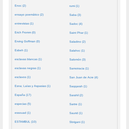
Enoc (2)
rumi (1)
ensayo poemático (2)
Saba (3)
entrevistas (1)
Sadoc (4)
Erich Fromm (0)
Saint Phar (1)
Erving Goffman (0)
Saladino (2)
Esbeh (1)
Salahoc (1)
esclavas blancas (1)
Salomón (3)
esclavas negras (1)
Samotracia (1)
esclavos (1)
San Juan de Acre (4)
Esna; Laïas y Aspasias (1)
Saqqarah (1)
España (17)
Sarahil (2)
especias (5)
Sartre (1)
essouad (1)
Saurid (1)
ESTAMBUL (10)
Sbrigani (1)