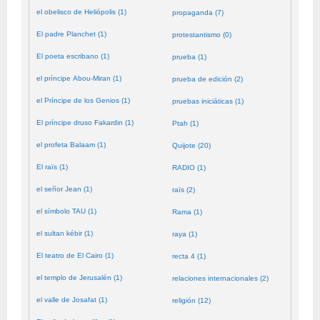
el obelisco de Heliópolis (1)
propaganda (7)
El padre Planchet (1)
protestantismo (0)
El poeta escribano (1)
prueba (1)
el príncipe Abou-Miran (1)
prueba de edición (2)
el Príncipe de los Genios (1)
pruebas iniciáticas (1)
El príncipe druso Fakardin (1)
Ptah (1)
el profeta Balaam (1)
Quijote (20)
El raïs (1)
RADIO (1)
el señor Jean (1)
raïs (2)
el símbolo TAU (1)
Rama (1)
el sultan kébir (1)
raya (1)
El teatro de El Cairo (1)
recta 4 (1)
el templo de Jerusalén (1)
relaciones internacionales (2)
el valle de Josafat (1)
religión (12)