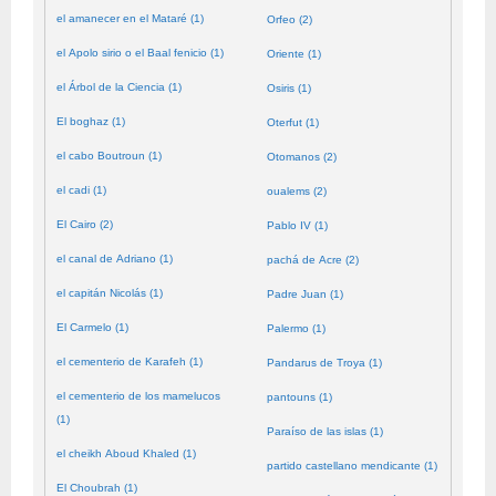
el amanecer en el Mataré (1)
Orfeo (2)
el Apolo sirio o el Baal fenicio (1)
Oriente (1)
el Árbol de la Ciencia (1)
Osiris (1)
El boghaz (1)
Oterfut (1)
el cabo Boutroun (1)
Otomanos (2)
el cadi (1)
oualems (2)
El Cairo (2)
Pablo IV (1)
el canal de Adriano (1)
pachá de Acre (2)
el capitán Nicolás (1)
Padre Juan (1)
El Carmelo (1)
Palermo (1)
el cementerio de Karafeh (1)
Pandarus de Troya (1)
el cementerio de los mamelucos
pantouns (1)
(1)
Paraíso de las islas (1)
el cheikh Aboud Khaled (1)
partido castellano mendicante (1)
El Choubrah (1)