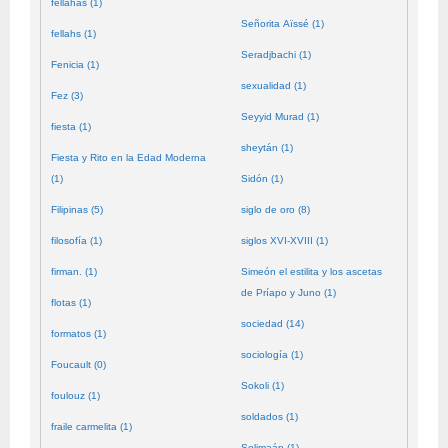
fellahas (1)
Señorita Aïssé (1)
fellahs (1)
Seradjbachi (1)
Fenicia (1)
sexualidad (1)
Fez (3)
Seyyid Murad (1)
fiesta (1)
sheytán (1)
Fiesta y Rito en la Edad Moderna
(1)
Sidón (1)
Filipinas (5)
siglo de oro (8)
filosofía (1)
siglos XVI-XVIII (1)
firman. (1)
Simeón el estilita y los ascetas
de Príapo y Juno (1)
flotas (1)
sociedad (14)
formatos (1)
sociología (1)
Foucault (0)
Sokoli (1)
foulouz (1)
soldados (1)
fraile carmelita (1)
Solimaán (1)