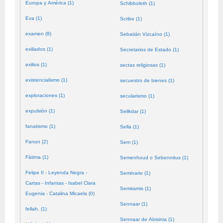
Europa y América (1)
Schibboleth (1)
Eva (1)
Scribe (1)
examen (8)
Sebatián Vizcaíno (1)
exiliados (1)
Secretarios de Estado (1)
exilios (1)
sectas religiosas (1)
existencialismo (1)
secuestro de bienes (1)
exploraciones (1)
secularismo (1)
expulsión (1)
Selikdar (1)
fanatismo (1)
Sella (1)
Fanon (2)
Sem (1)
Fátima (1)
Semenhoud o Sebennitus (1)
Felipe II - Leyenda Negra -
Seminario (1)
Cartas - Infantas - Isabel Clara
Semiramis (1)
Eugenia - Catalina Micaela (0)
Sennaar (1)
fellah. (1)
Sennaar de Abisinia (1)