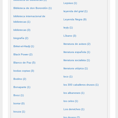
Lepsius (1)
Biblioteca de don Borondón (1)
leyenda del grial (1)
biblioteca internacional de
Leyenda Negra (9)
bibliotecas (1)
leyly (1)
bibliotecas (3)
Líbano (3)
biografía (2)
literatura de avisos (2)
Birket-el-Hadji (1)
literatura española (1)
Black Power (2)
literatura socialista (1)
Blanco de Paz (5)
literatura utópica (1)
bodas coptas (3)
loco (1)
Bodino (2)
los 300 caballeros drusos (1)
Bonaparte (1)
los albaneses (1)
Booz (1)
los celos (1)
borrar (0)
Los derviches (1)
bouza (1)
los drusos (2)