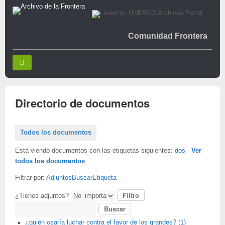
Comunidad Frontera
Directorio de documentos
Todos los documentos
Está viendo documentos con las etiquetas siguientes:
dos
-
Ver
todos los documentos
Filtrar por:
Adjuntos
Buscar
Etiqueta
¿Tienes adjuntos?
Buscar
¿quién osaría luchar contra el favor de los grandes? (1)