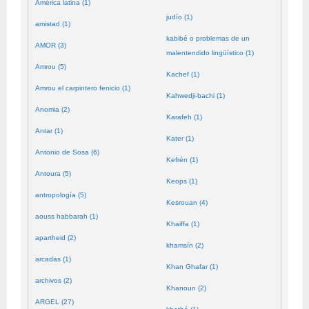
América latina (1)
judío (1)
amistad (1)
kabibé o problemas de un
AMOR (3)
malentendido lingüístico (1)
Amrou (5)
Kachef (1)
Amrou el carpintero fenicio (1)
Kahwedji-bachi (1)
Anomia (2)
Karafeh (1)
Antar (1)
Kater (1)
Antonio de Sosa (6)
Kefrén (1)
Antoura (5)
Keops (1)
antropología (5)
Kesrouan (4)
aouss habbarah (1)
Khaiffa (1)
apartheid (2)
khamsín (2)
arcadas (1)
Khan Ghafar (1)
archivos (2)
Khanoun (2)
ARGEL (27)