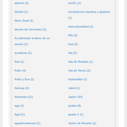
abesch (1)
sueño (1)
Abirám (1)
insuficiencia hepática y gástrica
(1)
Abou Zeyd (1)
interculturalidad (1)
abuelo de Cervantes (1)
IRA (2)
Accidentado entierro de un
santón (1)
Irad (2)
accidente (1)
Isis (2)
Ada (1)
Isla de Roddah (1)
Adán (3)
Isla de Venus (1)
Adán y Eva (1)
Istanbollah (1)
Adonay (3)
Jabel (1)
Adoniram (11)
Japón (20)
aga (1)
jarabe (4)
Agel (1)
jarabe 2 (1)
agradecimientos (1)
Jardín de Rosette (1)