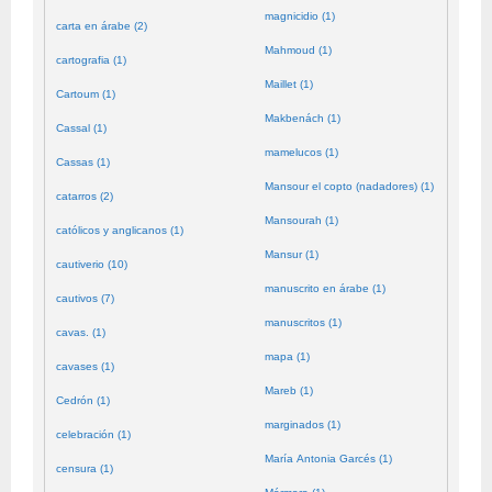
magnicidio (1)
carta en árabe (2)
Mahmoud (1)
cartografia (1)
Maillet (1)
Cartoum (1)
Makbenách (1)
Cassal (1)
mamelucos (1)
Cassas (1)
Mansour el copto (nadadores) (1)
catarros (2)
Mansourah (1)
católicos y anglicanos (1)
Mansur (1)
cautiverio (10)
manuscrito en árabe (1)
cautivos (7)
manuscritos (1)
cavas. (1)
mapa (1)
cavases (1)
Mareb (1)
Cedrón (1)
marginados (1)
celebración (1)
María Antonia Garcés (1)
censura (1)