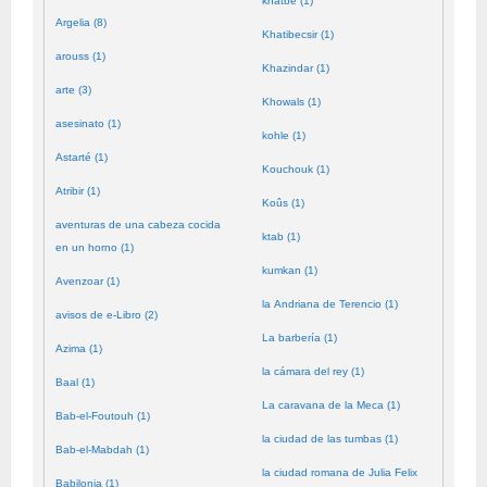
khatbé (1)
Argelia (8)
Khatibecsir (1)
arouss (1)
Khazindar (1)
arte (3)
Khowals (1)
asesinato (1)
kohle (1)
Astarté (1)
Kouchouk (1)
Atribir (1)
Koûs (1)
aventuras de una cabeza cocida
ktab (1)
en un horno (1)
kumkan (1)
Avenzoar (1)
la Andriana de Terencio (1)
avisos de e-Libro (2)
La barbería (1)
Azima (1)
la cámara del rey (1)
Baal (1)
La caravana de la Meca (1)
Bab-el-Foutouh (1)
la ciudad de las tumbas (1)
Bab-el-Mabdah (1)
la ciudad romana de Julia Felix
Babilonia (1)