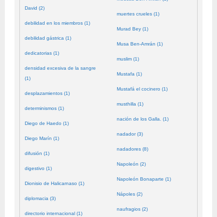
David (2)
muertes crueles (1)
debilidad en los miembros (1)
Murad Bey (1)
debilidad gástrica (1)
Musa Ben-Amrán (1)
dedicatorias (1)
muslim (1)
densidad excesiva de la sangre
Mustafa (1)
(1)
Mustafá el cocinero (1)
desplazamientos (1)
musthilla (1)
determinismos (1)
nación de los Galla. (1)
Diego de Haedo (1)
nadador (3)
Diego Marín (1)
nadadores (8)
difusión (1)
Napoleón (2)
digestivo (1)
Napoleón Bonaparte (1)
Dionisio de Halicarnaso (1)
Nápoles (2)
diplomacia (3)
naufragios (2)
directorio internacional (1)