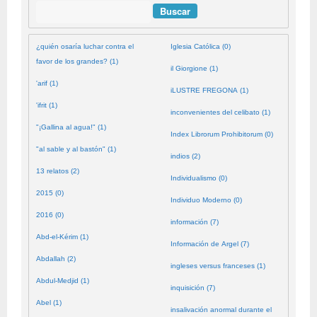
Buscar
¿quién osaría luchar contra el
Iglesia Católica (0)
favor de los grandes? (1)
il Giorgione (1)
'arif (1)
iLUSTRE FREGONA (1)
'ifrit (1)
inconvenientes del celibato (1)
"¡Gallina al agua!" (1)
Index Librorum Prohibitorum (0)
"al sable y al bastón" (1)
indios (2)
13 relatos (2)
Individualismo (0)
2015 (0)
Individuo Moderno (0)
2016 (0)
información (7)
Abd-el-Kérim (1)
Información de Argel (7)
Abdallah (2)
ingleses versus franceses (1)
Abdul-Medjid (1)
inquisición (7)
Abel (1)
insalivación anormal durante el