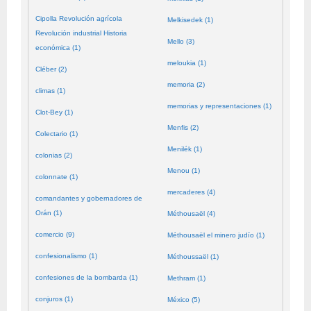
Cipolla Revolución agrícola
Melkisedek (1)
Revolución industrial Historia
Mello (3)
económica (1)
meloukia (1)
Cléber (2)
memoria (2)
climas (1)
memorias y representaciones (1)
Clot-Bey (1)
Menfis (2)
Colectario (1)
Menilék (1)
colonias (2)
Menou (1)
colonnate (1)
mercaderes (4)
comandantes y gobernadores de
Orán (1)
Méthousaël (4)
comercio (9)
Méthousaël el minero judío (1)
confesionalismo (1)
Méthoussaël (1)
confesiones de la bombarda (1)
Methram (1)
conjuros (1)
México (5)