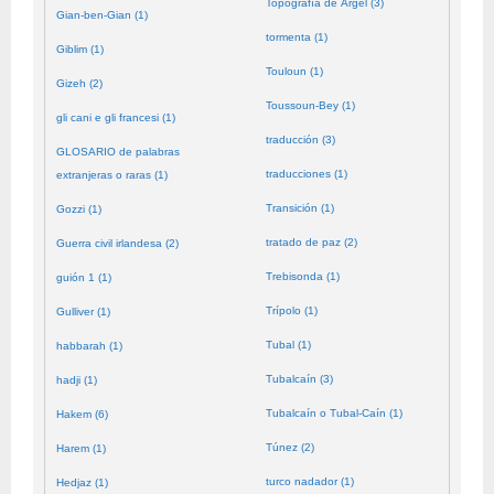
Topografía de Argel (3)
Gian-ben-Gian (1)
tormenta (1)
Giblim (1)
Touloun (1)
Gizeh (2)
Toussoun-Bey (1)
gli cani e gli francesi (1)
traducción (3)
GLOSARIO de palabras
traducciones (1)
extranjeras o raras (1)
Transición (1)
Gozzi (1)
tratado de paz (2)
Guerra civil irlandesa (2)
Trebisonda (1)
guión 1 (1)
Trípolo (1)
Gulliver (1)
Tubal (1)
habbarah (1)
Tubalcaín (3)
hadji (1)
Tubalcaín o Tubal-Caín (1)
Hakem (6)
Túnez (2)
Harem (1)
turco nadador (1)
Hedjaz (1)