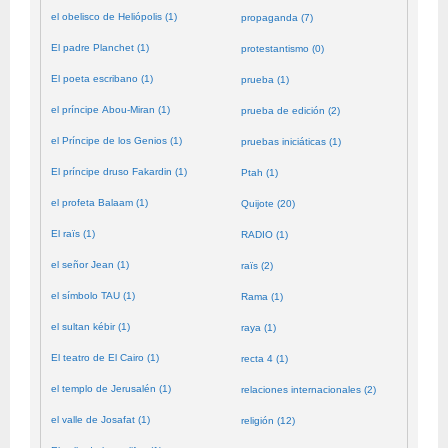
el obelisco de Heliópolis (1)
propaganda (7)
El padre Planchet (1)
protestantismo (0)
El poeta escribano (1)
prueba (1)
el príncipe Abou-Miran (1)
prueba de edición (2)
el Príncipe de los Genios (1)
pruebas iniciáticas (1)
El príncipe druso Fakardin (1)
Ptah (1)
el profeta Balaam (1)
Quijote (20)
El raïs (1)
RADIO (1)
el señor Jean (1)
raïs (2)
el símbolo TAU (1)
Rama (1)
el sultan kébir (1)
raya (1)
El teatro de El Cairo (1)
recta 4 (1)
el templo de Jerusalén (1)
relaciones internacionales (2)
el valle de Josafat (1)
religión (12)