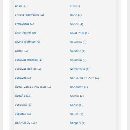
Enoc (2)
rumi (1)
ensayo poemático (2)
Saba (3)
entrevistas (1)
Sadoc (4)
Erich Fromm (0)
Saint Phar (1)
Erving Goffman (0)
Saladino (2)
Esbeh (1)
Salahoc (1)
esclavas blancas (1)
Salomón (3)
esclavas negras (1)
Samotracia (1)
esclavos (1)
San Juan de Acre (4)
Esna; Laïas y Aspasias (1)
Saqqarah (1)
España (17)
Sarahil (2)
especias (5)
Sartre (1)
essouad (1)
Saurid (1)
ESTAMBUL (10)
Sbrigani (1)