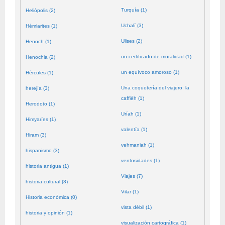
Turquía (1)
Heliópolis (2)
Uchalí (3)
Hémiarites (1)
Ulises (2)
Henoch (1)
un certificado de moralidad (1)
Henochia (2)
un equívoco amoroso (1)
Hércules (1)
Una coquetería del viajero: la
herejía (3)
caffiéh (1)
Herodoto (1)
Uríah (1)
Himyaríes (1)
valentía (1)
Hiram (3)
vehmaniah (1)
hispanismo (3)
ventosidades (1)
historia antigua (1)
Viajes (7)
historia cultural (3)
Vilar (1)
Historia económica (0)
vista débil (1)
historia y opinión (1)
visualización cartográfica (1)