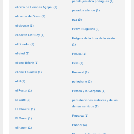
partido jesuítico portugués (1)
el circo de Herodes Agripa. (1)
pasados allende (1)
el conde de Dreux (1)
paz (5)
el divorcio (1)
Pedro Burguillos (2)
el doctro Clot-Bey (1)
Peligros de la hora de la siesta
el Dorador (1)
(1)
el efod (1)
Pelusa (1)
el emir Béchir (1)
Péra (1)
el emir Fakardin (1)
Perceval (1)
el fil (1)
periodismo (2)
el Fostat (1)
Perseo y la Gorgona (1)
El Garb (2)
perturbaciones auditivas y de los
demás sentidos (1)
El Ghazzel (1)
Petrarca (1)
El Greco (1)
Phanor (4)
el harem (1)