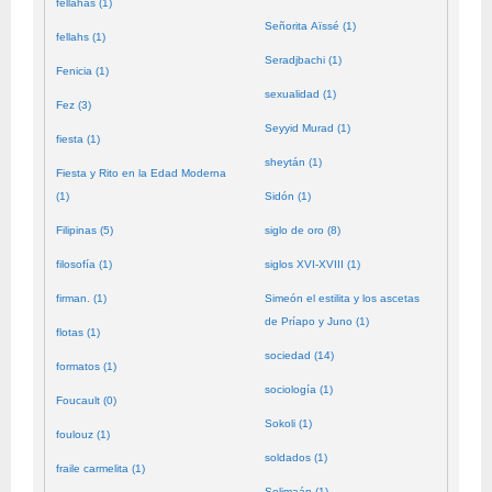
fellahas (1)
Señorita Aïssé (1)
fellahs (1)
Seradjbachi (1)
Fenicia (1)
sexualidad (1)
Fez (3)
Seyyid Murad (1)
fiesta (1)
sheytán (1)
Fiesta y Rito en la Edad Moderna
(1)
Sidón (1)
Filipinas (5)
siglo de oro (8)
filosofía (1)
siglos XVI-XVIII (1)
firman. (1)
Simeón el estilita y los ascetas
de Príapo y Juno (1)
flotas (1)
sociedad (14)
formatos (1)
sociología (1)
Foucault (0)
Sokoli (1)
foulouz (1)
soldados (1)
fraile carmelita (1)
Solimaán (1)