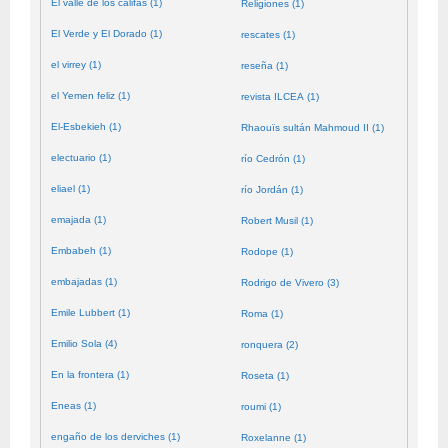
El valle de los califas (1)
Religiones (1)
El Verde y El Dorado (1)
rescates (1)
el virrey (1)
reseña (1)
el Yemen feliz (1)
revista ILCEA (1)
El-Esbekieh (1)
Rhaouïs sultán Mahmoud II (1)
electuario (1)
río Cedrón (1)
eliael (1)
río Jordán (1)
emajada (1)
Robert Musil (1)
Embabeh (1)
Rodope (1)
embajadas (1)
Rodrigo de Vivero (3)
Emile Lubbert (1)
Roma (1)
Emilio Sola (4)
ronquera (2)
En la frontera (1)
Roseta (1)
Eneas (1)
roumi (1)
engaño de los derviches (1)
Roxelanne (1)