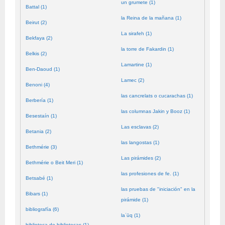
un grumete (1)
Battal (1)
la Reina de la mañana (1)
Beirut (2)
La sirafeh (1)
Bekfaya (2)
la torre de Fakardin (1)
Belkis (2)
Lamartine (1)
Ben-Daoud (1)
Lamec (2)
Benoni (4)
las cancrelats o cucarachas (1)
Berbería (1)
las columnas Jakin y Booz (1)
Besestaín (1)
Las esclavas (2)
Betania (2)
las langostas (1)
Bethmérie (3)
Las pirámides (2)
Bethmérie o Beit Meri (1)
las profesiones de fe. (1)
Betsabé (1)
las pruebas de "iniciación" en la
Bibars (1)
pirámide (1)
bibliografía (6)
laʿūq (1)
biblioteca de bibliotecas (1)