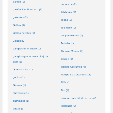
galeón (1)
tarbouche (2)
galeón San Francisco (1)
Tchiboukji (1)
galeones (2)
Tebas (1)
Galileo (0)
Telémaco (1)
Galileo herético (1)
temperamentos (1)
Gandhi (2)
Teócrito (1)
ganglios en el cuello (1)
Thomas Murner. (0)
ganglios que se alojan bajo la
Ticiano (1)
axila (1)
Tiempo Cervantes (0)
Gauttier d'Arc (1)
Tiempo de Cervantes (13)
genios (1)
Tifón (1)
Gessen (1)
Tiro (1)
ghavasies (1)
tocados por el dedo de dios (1)
ghawasies (1)
tolerancia (2)
ghazis (1)