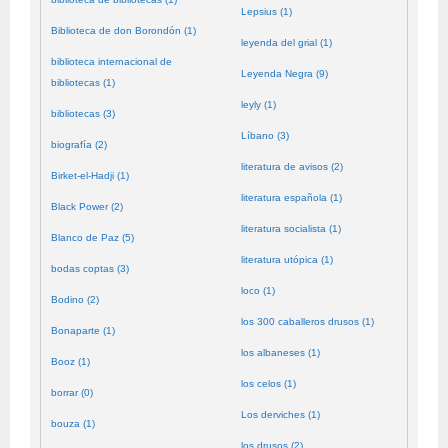
Lepsius (1)
Biblioteca de don Borondón (1)
leyenda del grial (1)
biblioteca internacional de
Leyenda Negra (9)
bibliotecas (1)
leyly (1)
bibliotecas (3)
Líbano (3)
biografía (2)
literatura de avisos (2)
Birket-el-Hadji (1)
literatura española (1)
Black Power (2)
literatura socialista (1)
Blanco de Paz (5)
literatura utópica (1)
bodas coptas (3)
loco (1)
Bodino (2)
los 300 caballeros drusos (1)
Bonaparte (1)
los albaneses (1)
Booz (1)
los celos (1)
borrar (0)
Los derviches (1)
bouza (1)
los drusos (2)