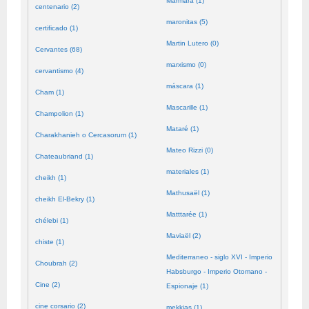
Mármara (1)
centenario (2)
maronitas (5)
certificado (1)
Martin Lutero (0)
Cervantes (68)
marxismo (0)
cervantismo (4)
máscara (1)
Cham (1)
Mascarille (1)
Champolion (1)
Mataré (1)
Charakhanieh o Cercasorum (1)
Mateo Rizzi (0)
Chateaubriand (1)
materiales (1)
cheikh (1)
Mathusaël (1)
cheikh El-Bekry (1)
Matttarée (1)
chélebi (1)
Maviaël (2)
chiste (1)
Mediterraneo - siglo XVI - Imperio
Choubrah (2)
Habsburgo - Imperio Otomano -
Cine (2)
Espionaje (1)
cine corsario (2)
mekkias (1)