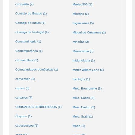
conquista (2)
México500 (1)
Consejo de Estado (1)
Micerino (1)
Consejo de Indias (1)
migraciones (5)
Consejo de Portugal (1)
Miguel de Cervantes (1)
Constantinopla (1)
minorías (2)
Contemporánea (1)
Misericordia (0)
contracultura (1)
misionología (1)
Contrariedades domésticas (1)
mister William Lane (1)
conversión (1)
mitología (1)
coptos (3)
Mme. Bonhomme (1)
corsarios (7)
Mme. Carlès (3)
CORSARIOS BERBERISCOS (1)
Mme. Cartou (1)
Corydon (1)
Mme. Staël (1)
couscoussou (1)
Moab (1)
crisis (11)