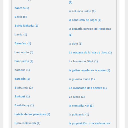
(1)
bakchis (1)
la columna Jakín (1)
Balkis (6)
la conquista de Argel (1)
Balkis-Makeda (1)
la dinastía perdida de Henochia
bamia (1)
(1)
Banaïas. (1)
la dote (1)
bancarrota (0)
La esclava de la Isla de Java (1)
banqueros (1)
La fuente de Siloé (1)
barbarie (1)
la gallina asada en la arena (1)
barbarín (1)
la guardia muda (1)
Barbarroja (2)
La mansarde des artistes (1)
Barkouk (1)
La Meca (1)
Barthélemy (1)
la montaña Kaf (1)
batalla de las pirámides (1)
la poligamia (1)
Batn-el-Bakarah (1)
la proposición: una esclava por