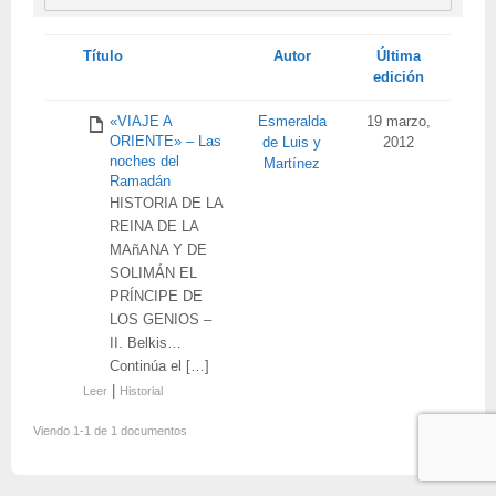
Tienes
Título
Autor
Última
adjunto
edición
«VIAJE A
Esmeralda
19 marzo,
ORIENTE» – Las
de Luis y
2012
noches del
Martínez
Ramadán
HISTORIA DE LA
REINA DE LA
MAñANA Y DE
SOLIMÁN EL
PRÍNCIPE DE
LOS GENIOS –
II. Belkis…
Continúa el […]
|
Leer
Historial
Viendo 1-1 de 1 documentos