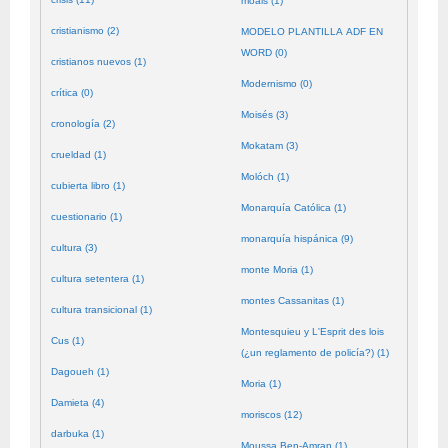
moals (1)
cristianismo (2)
MODELO PLANTILLA ADF EN
WORD (0)
cristianos nuevos (1)
Modernismo (0)
crítica (0)
Moisés (3)
cronología (2)
Mokatam (3)
crueldad (1)
Molóch (1)
cubierta libro (1)
Monarquía Católica (1)
cuestionario (1)
monarquía hispánica (9)
cultura (3)
monte Moria (1)
cultura setentera (1)
montes Cassanitas (1)
cultura transicional (1)
Montesquieu y L'Esprit des lois
Cus (1)
(¿un reglamento de policía?) (1)
Dagoueh (1)
Moria (1)
Damieta (4)
moriscos (12)
darbuka (1)
Moussa Ben-Amran (1)