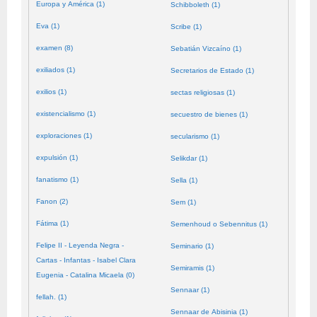
Europa y América (1)
Schibboleth (1)
Eva (1)
Scribe (1)
examen (8)
Sebatián Vizcaíno (1)
exiliados (1)
Secretarios de Estado (1)
exilios (1)
sectas religiosas (1)
existencialismo (1)
secuestro de bienes (1)
exploraciones (1)
secularismo (1)
expulsión (1)
Selikdar (1)
fanatismo (1)
Sella (1)
Fanon (2)
Sem (1)
Fátima (1)
Semenhoud o Sebennitus (1)
Felipe II - Leyenda Negra -
Seminario (1)
Cartas - Infantas - Isabel Clara
Semiramis (1)
Eugenia - Catalina Micaela (0)
Sennaar (1)
fellah. (1)
Sennaar de Abisinia (1)