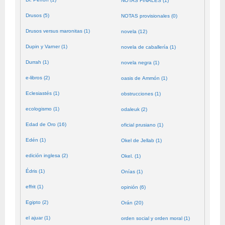
NOTAS FINALES (1)
Drusos (5)
NOTAS provisionales (0)
Drusos versus maronitas (1)
novela (12)
Dupin y Varner (1)
novela de caballería (1)
Durrah (1)
novela negra (1)
e-libros (2)
oasis de Ammón (1)
Eclesiastés (1)
obstrucciones (1)
ecologismo (1)
odaleuk (2)
Edad de Oro (16)
oficial prusiano (1)
Edén (1)
Okel de Jellab (1)
edición inglesa (2)
Okel. (1)
Édris (1)
Onías (1)
effrit (1)
opinión (6)
Egipto (2)
Orán (20)
el ajuar (1)
orden social y orden moral (1)