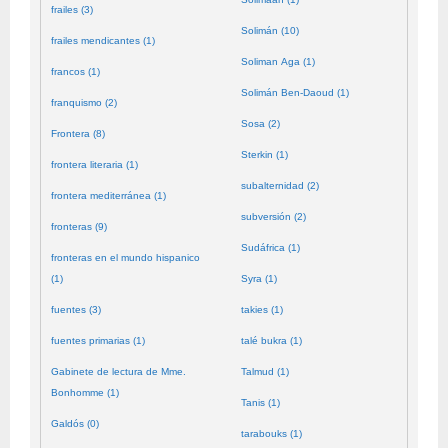
frailes (3)
Solimán (10)
frailes mendicantes (1)
Soliman Aga (1)
francos (1)
Solimán Ben-Daoud (1)
franquismo (2)
Sosa (2)
Frontera (8)
Sterkin (1)
frontera literaria (1)
subalternidad (2)
frontera mediterránea (1)
subversión (2)
fronteras (9)
Sudáfrica (1)
fronteras en el mundo hispanico
(1)
Syra (1)
fuentes (3)
takies (1)
fuentes primarias (1)
talé bukra (1)
Gabinete de lectura de Mme.
Talmud (1)
Bonhomme (1)
Tanis (1)
Galdós (0)
tarabouks (1)