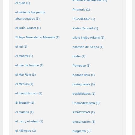
Phanor el albañil sirio (1)
el hulla (1)
Pharouïs (1)
el islote de los perros
abandonados (1)
PICARESCA (1)
el judío Yousef (1)
Pietro Redondi (1)
El lago Menzaleh o Mareotis (1)
piloto inglés Adams (1)
el loti (1)
pirámide de Keops (1)
el mahmil (1)
poder (1)
el mar de bronce (1)
Pompeyo (1)
el Mar Rojo (1)
portada libro (1)
el Mesías (1)
portugueses (6)
el moudhir turco (1)
posibilidades (1)
El Mousky (1)
Posmodernismo (0)
el mutahir (1)
PRÁCTICAS (2)
el naz y el rebab (1)
presentación (3)
el nilómetro (1)
programa (2)