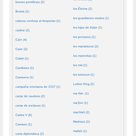
breves pontificios (2)
los Éloïms (2)
Busiris (1)
los guardianes mudos (1)
cabeza confusa al despertar (1)
los hijos de Adán (1)
cadine (2)
los jenízaros (1)
Caín (4)
los mamelucos (1)
Cairo (2)
los maronitas (1)
Calish (1)
los miri (1)
Cambises (1)
los tantours (1)
Camoens (1)
Luther King (2)
campaña otromana de 1537 (1)
ma fish. (1)
canje de cautivos (2)
ma’ŷūn (1)
canje de esclavos (1)
machlah (2)
Carlos V (6)
Madrazo (1)
Carriazo (1)
mafish (1)
carta diplomática (2)