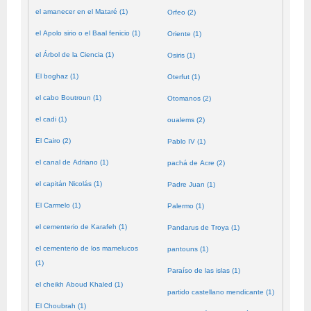
el amanecer en el Mataré (1)
Orfeo (2)
el Apolo sirio o el Baal fenicio (1)
Oriente (1)
el Árbol de la Ciencia (1)
Osiris (1)
El boghaz (1)
Oterfut (1)
el cabo Boutroun (1)
Otomanos (2)
el cadi (1)
oualems (2)
El Cairo (2)
Pablo IV (1)
el canal de Adriano (1)
pachá de Acre (2)
el capitán Nicolás (1)
Padre Juan (1)
El Carmelo (1)
Palermo (1)
el cementerio de Karafeh (1)
Pandarus de Troya (1)
el cementerio de los mamelucos
pantouns (1)
(1)
Paraíso de las islas (1)
el cheikh Aboud Khaled (1)
partido castellano mendicante (1)
El Choubrah (1)