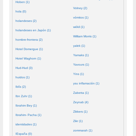
Hoben (1)
Volney (2)
hola (0)
vómitos (1)
holandeses (2)
wékil (1)
holandeses en Japón (1)
William Morris (1)
hombre-frontera (2)
yalek (1)
Hotel Domergue (1)
Yamaks (1)
Hotel Waghorn (1)
Yavours (1)
Hud-Hud (3)
Yins (1)
huidos (1)
ysu inflamación (1)
Iblís (2)
Zabetta (1)
Ibn Zuhr (1)
Zeynab (4)
Ibrahim Bey (1)
Zikkers (1)
Ibrahim- Pacha (1)
Zikr (1)
identidades (1)
zommarah (1)
IEspaña (0)