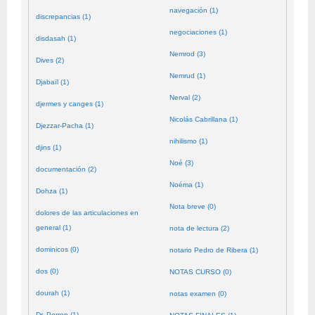
navegación (1)
discrepancias (1)
negociaciones (1)
disdasah (1)
Nemrod (3)
Dives (2)
Nemrud (1)
Djabaïl (1)
Nerval (2)
djermes y canges (1)
Nicolás Cabrillana (1)
Djezzar-Pacha (1)
nihilismo (1)
djins (1)
Noé (3)
documentación (2)
Noéma (1)
Dohza (1)
Nota breve (0)
dolores de las articulaciones en
general (1)
nota de lectura (2)
dominicos (0)
notario Pedro de Ribera (1)
dos (0)
NOTAS CURSO (0)
dourah (1)
notas examen (0)
Dr. Perron (1)