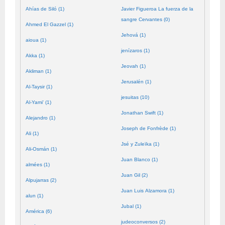
Ahías de Siló (1)
Javier Figueroa La fuerza de la
sangre Cervantes (0)
Ahmed El Gazzel (1)
Jehová (1)
aioua (1)
jenízaros (1)
Akka (1)
Jeovah (1)
Akliman (1)
Jerusalén (1)
Al-Taysir (1)
jesuitas (10)
Al-Yami' (1)
Jonathan Swift (1)
Alejandro (1)
Joseph de Fonfrède (1)
Ali (1)
Jsé y Zuleïka (1)
Ali-Osmán (1)
Juan Blanco (1)
almées (1)
Juan Gil (2)
Alpujarras (2)
Juan Luis Alzamora (1)
alun (1)
Jubal (1)
América (6)
judeoconversos (2)