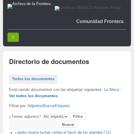
Comunidad Frontera
Directorio de documentos
Todos los documentos
Está viendo documentos con las etiquetas siguientes:
La Meca
-
Ver todos los documentos
Filtrar por:
Adjuntos
Buscar
Etiqueta
¿Tienes adjuntos?
Buscar
¿quién osaría luchar contra el favor de los grandes? (1)