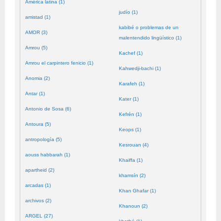
América latina (1)
judío (1)
amistad (1)
kabibé o problemas de un
AMOR (3)
malentendido lingüístico (1)
Amrou (5)
Kachef (1)
Amrou el carpintero fenicio (1)
Kahwedji-bachi (1)
Anomia (2)
Karafeh (1)
Antar (1)
Kater (1)
Antonio de Sosa (6)
Kefrén (1)
Antoura (5)
Keops (1)
antropología (5)
Kesrouan (4)
aouss habbarah (1)
Khaiffa (1)
apartheid (2)
khamsín (2)
arcadas (1)
Khan Ghafar (1)
archivos (2)
Khanoun (2)
ARGEL (27)