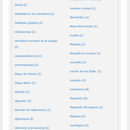
David (2)
muertes crueles (1)
debilidad en los miembros (1)
Murad Bey (1)
debilidad gástrica (1)
Musa Ben-Amrán (1)
dedicatorias (1)
muslim (1)
densidad excesiva de la sangre
Mustafa (1)
(1)
Mustafá el cocinero (1)
desplazamientos (1)
musthilla (1)
determinismos (1)
nación de los Galla. (1)
Diego de Haedo (1)
nadador (3)
Diego Marín (1)
nadadores (8)
difusión (1)
Napoleón (2)
digestivo (1)
Napoleón Bonaparte (1)
Dionisio de Halicarnaso (1)
Nápoles (2)
diplomacia (3)
naufragios (2)
directorio internacional (1)