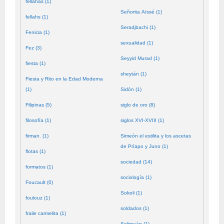
fellahas (1)
Señorita Aïssé (1)
fellahs (1)
Seradjbachi (1)
Fenicia (1)
sexualidad (1)
Fez (3)
Seyyid Murad (1)
fiesta (1)
sheytán (1)
Fiesta y Rito en la Edad Moderna
(1)
Sidón (1)
Filipinas (5)
siglo de oro (8)
filosofía (1)
siglos XVI-XVIII (1)
firman. (1)
Simeón el estilita y los ascetas
de Príapo y Juno (1)
flotas (1)
sociedad (14)
formatos (1)
sociología (1)
Foucault (0)
Sokoli (1)
foulouz (1)
soldados (1)
fraile carmelita (1)
Solimaán (1)