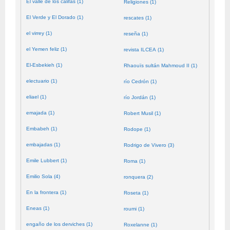
El valle de los califas (1)
Religiones (1)
El Verde y El Dorado (1)
rescates (1)
el virrey (1)
reseña (1)
el Yemen feliz (1)
revista ILCEA (1)
El-Esbekieh (1)
Rhaouïs sultán Mahmoud II (1)
electuario (1)
río Cedrón (1)
eliael (1)
río Jordán (1)
emajada (1)
Robert Musil (1)
Embabeh (1)
Rodope (1)
embajadas (1)
Rodrigo de Vivero (3)
Emile Lubbert (1)
Roma (1)
Emilio Sola (4)
ronquera (2)
En la frontera (1)
Roseta (1)
Eneas (1)
roumi (1)
engaño de los derviches (1)
Roxelanne (1)