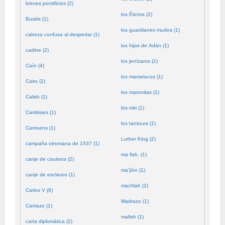
breves pontificios (2)
los Éloïms (2)
Busiris (1)
los guardianes mudos (1)
cabeza confusa al despertar (1)
los hijos de Adán (1)
cadine (2)
los jenízaros (1)
Caín (4)
los mamelucos (1)
Cairo (2)
los maronitas (1)
Calish (1)
los miri (1)
Cambises (1)
los tantours (1)
Camoens (1)
Luther King (2)
campaña otromana de 1537 (1)
ma fish. (1)
canje de cautivos (2)
ma’ŷūn (1)
canje de esclavos (1)
machlah (2)
Carlos V (6)
Madrazo (1)
Carriazo (1)
mafish (1)
carta diplomática (2)