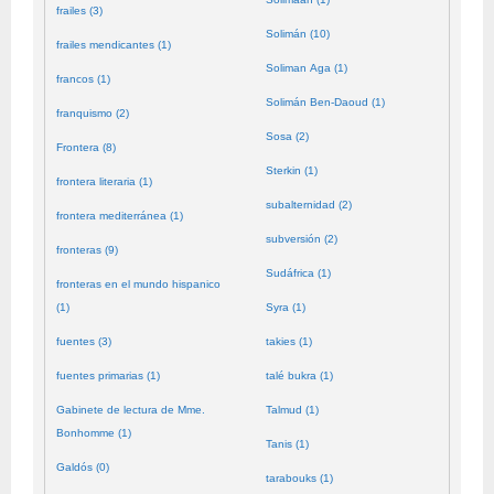
frailes (3)
Solimán (10)
frailes mendicantes (1)
Soliman Aga (1)
francos (1)
Solimán Ben-Daoud (1)
franquismo (2)
Sosa (2)
Frontera (8)
Sterkin (1)
frontera literaria (1)
subalternidad (2)
frontera mediterránea (1)
subversión (2)
fronteras (9)
Sudáfrica (1)
fronteras en el mundo hispanico
(1)
Syra (1)
fuentes (3)
takies (1)
fuentes primarias (1)
talé bukra (1)
Gabinete de lectura de Mme.
Talmud (1)
Bonhomme (1)
Tanis (1)
Galdós (0)
tarabouks (1)