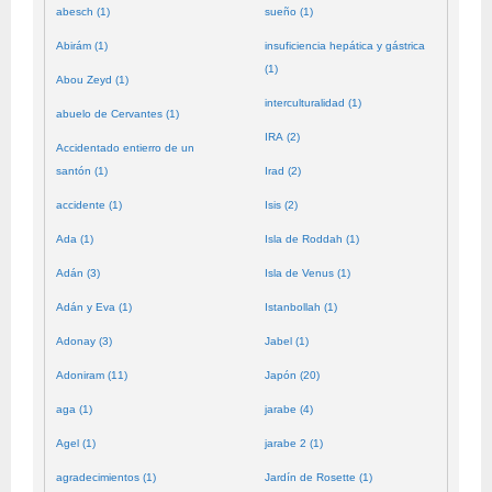
abesch (1)
sueño (1)
Abirám (1)
insuficiencia hepática y gástrica
(1)
Abou Zeyd (1)
interculturalidad (1)
abuelo de Cervantes (1)
IRA (2)
Accidentado entierro de un
santón (1)
Irad (2)
accidente (1)
Isis (2)
Ada (1)
Isla de Roddah (1)
Adán (3)
Isla de Venus (1)
Adán y Eva (1)
Istanbollah (1)
Adonay (3)
Jabel (1)
Adoniram (11)
Japón (20)
aga (1)
jarabe (4)
Agel (1)
jarabe 2 (1)
agradecimientos (1)
Jardín de Rosette (1)