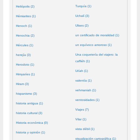
Turquía (1)
Heliópolis (2)
Uchalí (3)
Hémiarites (1)
Ulises (2)
Henoch (1)
un certificado de moralidad (1)
Henochia (2)
un equívoco amoroso (1)
Hércules (1)
Una coquetería del viajero: la
herejía (3)
caffiéh (1)
Herodoto (1)
Uríah (1)
Himyaríes (1)
valentía (1)
Hiram (3)
vehmaniah (1)
hispanismo (3)
ventosidades (1)
historia antigua (1)
Viajes (7)
historia cultural (3)
Vilar (1)
Historia económica (0)
vista débil (1)
historia y opinión (1)
visualización cartográfica (1)