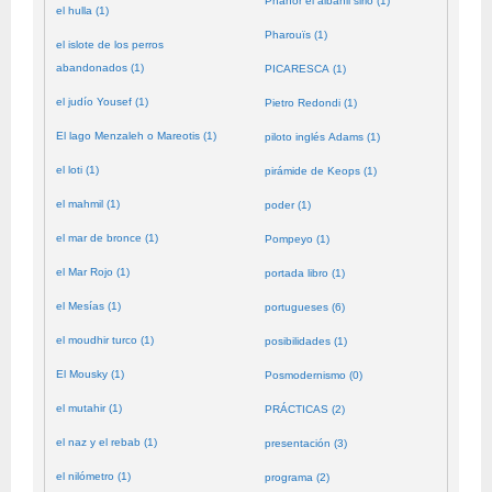
Phanor el albañil sirio (1)
el hulla (1)
Pharouïs (1)
el islote de los perros
abandonados (1)
PICARESCA (1)
el judío Yousef (1)
Pietro Redondi (1)
El lago Menzaleh o Mareotis (1)
piloto inglés Adams (1)
el loti (1)
pirámide de Keops (1)
el mahmil (1)
poder (1)
el mar de bronce (1)
Pompeyo (1)
el Mar Rojo (1)
portada libro (1)
el Mesías (1)
portugueses (6)
el moudhir turco (1)
posibilidades (1)
El Mousky (1)
Posmodernismo (0)
el mutahir (1)
PRÁCTICAS (2)
el naz y el rebab (1)
presentación (3)
el nilómetro (1)
programa (2)