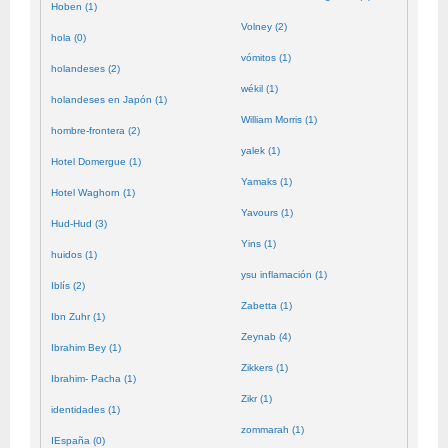
Hoben (1)
Volney (2)
hola (0)
vómitos (1)
holandeses (2)
wékil (1)
holandeses en Japón (1)
William Morris (1)
hombre-frontera (2)
yalek (1)
Hotel Domergue (1)
Yamaks (1)
Hotel Waghorn (1)
Yavours (1)
Hud-Hud (3)
Yins (1)
huidos (1)
ysu inflamación (1)
Iblís (2)
Zabetta (1)
Ibn Zuhr (1)
Zeynab (4)
Ibrahim Bey (1)
Zikkers (1)
Ibrahim- Pacha (1)
Zikr (1)
identidades (1)
zommarah (1)
IEspaña (0)