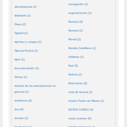
navegación (1)
discrepancias (1)
negociaciones (1)
disdasah (1)
Nemrod (3)
Dives (2)
Nemrud (1)
Djabaïl (1)
Nerval (2)
djermes y canges (1)
Nicolás Cabrillana (1)
Djezzar-Pacha (1)
nihilismo (1)
djins (1)
Noé (3)
documentación (2)
Noéma (1)
Dohza (1)
Nota breve (0)
dolores de las articulaciones en
general (1)
nota de lectura (2)
dominicos (0)
notario Pedro de Ribera (1)
dos (0)
NOTAS CURSO (0)
dourah (1)
notas examen (0)
Dr. Perron (1)