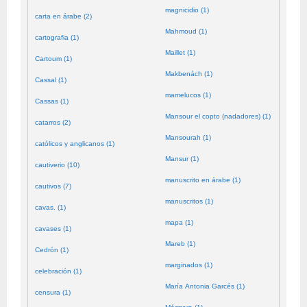
magnicidio (1)
carta en árabe (2)
Mahmoud (1)
cartografia (1)
Maillet (1)
Cartoum (1)
Makbenách (1)
Cassal (1)
mamelucos (1)
Cassas (1)
Mansour el copto (nadadores) (1)
catarros (2)
Mansourah (1)
católicos y anglicanos (1)
Mansur (1)
cautiverio (10)
manuscrito en árabe (1)
cautivos (7)
manuscritos (1)
cavas. (1)
mapa (1)
cavases (1)
Mareb (1)
Cedrón (1)
marginados (1)
celebración (1)
María Antonia Garcés (1)
censura (1)