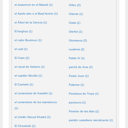
el amanecer en el Mataré (1)
Orfeo (2)
el Apolo sirio o el Baal fenicio (1)
Oriente (1)
el Árbol de la Ciencia (1)
Osiris (1)
El boghaz (1)
Oterfut (1)
el cabo Boutroun (1)
Otomanos (2)
el cadi (1)
oualems (2)
El Cairo (2)
Pablo IV (1)
el canal de Adriano (1)
pachá de Acre (2)
el capitán Nicolás (1)
Padre Juan (1)
El Carmelo (1)
Palermo (1)
el cementerio de Karafeh (1)
Pandarus de Troya (1)
el cementerio de los mamelucos
pantouns (1)
(1)
Paraíso de las islas (1)
el cheikh Aboud Khaled (1)
partido castellano mendicante (1)
El Choubrah (1)