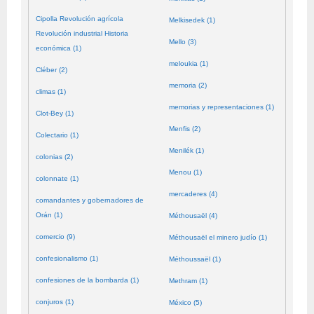
Cipolla Revolución agrícola
Melkisedek (1)
Revolución industrial Historia
Mello (3)
económica (1)
meloukia (1)
Cléber (2)
memoria (2)
climas (1)
memorias y representaciones (1)
Clot-Bey (1)
Menfis (2)
Colectario (1)
Menilék (1)
colonias (2)
Menou (1)
colonnate (1)
mercaderes (4)
comandantes y gobernadores de
Orán (1)
Méthousaël (4)
comercio (9)
Méthousaël el minero judío (1)
confesionalismo (1)
Méthoussaël (1)
confesiones de la bombarda (1)
Methram (1)
conjuros (1)
México (5)