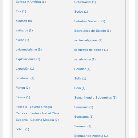
Europa y América (1)
Schibboleth (1)
Eva (1)
Scribe (1)
examen (8)
Sebatián Vizcaíno (1)
exiliados (1)
Secretarios de Estado (1)
exilios (1)
sectas religiosas (1)
existencialismo (1)
secuestro de bienes (1)
exploraciones (1)
secularismo (1)
expulsión (1)
Selikdar (1)
fanatismo (1)
Sella (1)
Fanon (2)
Sem (1)
Fátima (1)
Semenhoud o Sebennitus (1)
Felipe II - Leyenda Negra -
Seminario (1)
Cartas - Infantas - Isabel Clara
Semiramis (1)
Eugenia - Catalina Micaela (0)
Sennaar (1)
fellah. (1)
Sennaar de Abisinia (1)