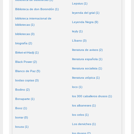
Lepsius (1)
Biblioteca de don Borondón (1)
leyenda del grial (1)
biblioteca internacional de
Leyenda Negra (9)
bibliotecas (1)
leyly (1)
bibliotecas (3)
Líbano (3)
biografía (2)
literatura de avisos (2)
Birket-el-Hadji (1)
literatura española (1)
Black Power (2)
literatura socialista (1)
Blanco de Paz (5)
literatura utópica (1)
bodas coptas (3)
loco (1)
Bodino (2)
los 300 caballeros drusos (1)
Bonaparte (1)
los albaneses (1)
Booz (1)
los celos (1)
borrar (0)
Los derviches (1)
bouza (1)
los drusos (2)