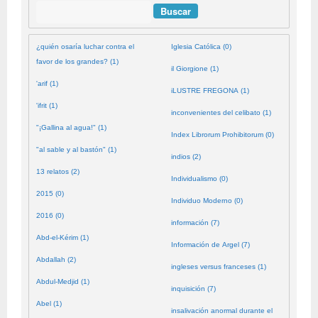
Buscar
¿quién osaría luchar contra el
Iglesia Católica (0)
favor de los grandes? (1)
il Giorgione (1)
'arif (1)
iLUSTRE FREGONA (1)
'ifrit (1)
inconvenientes del celibato (1)
"¡Gallina al agua!" (1)
Index Librorum Prohibitorum (0)
"al sable y al bastón" (1)
indios (2)
13 relatos (2)
Individualismo (0)
2015 (0)
Individuo Moderno (0)
2016 (0)
información (7)
Abd-el-Kérim (1)
Información de Argel (7)
Abdallah (2)
ingleses versus franceses (1)
Abdul-Medjid (1)
inquisición (7)
Abel (1)
insalivación anormal durante el