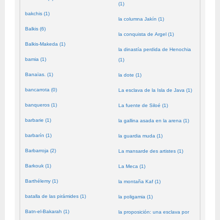
(1)
bakchis (1)
la columna Jakín (1)
Balkis (6)
la conquista de Argel (1)
Balkis-Makeda (1)
la dinastía perdida de Henochia
bamia (1)
(1)
Banaïas. (1)
la dote (1)
bancarrota (0)
La esclava de la Isla de Java (1)
banqueros (1)
La fuente de Siloé (1)
barbarie (1)
la gallina asada en la arena (1)
barbarín (1)
la guardia muda (1)
Barbarroja (2)
La mansarde des artistes (1)
Barkouk (1)
La Meca (1)
Barthélemy (1)
la montaña Kaf (1)
batalla de las pirámides (1)
la poligamia (1)
Batn-el-Bakarah (1)
la proposición: una esclava por