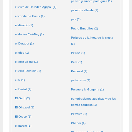
partido jesuítico portugués (1)
el circo de Herodes Agripa. (1)
pasados allende (1)
el conde de Dreux (1)
paz (5)
el divorcio (1)
Pedro Burguillos (2)
el doctro Clot-Bey (1)
Peligros de la hora de la siesta
el Dorador (1)
(1)
el efod (1)
Pelusa (1)
el emir Béchir (1)
Péra (1)
el emir Fakardin (1)
Perceval (1)
el fil (1)
periodismo (2)
el Fostat (1)
Perseo y la Gorgona (1)
El Garb (2)
perturbaciones auditivas y de los
demás sentidos (1)
El Ghazzel (1)
Petrarca (1)
El Greco (1)
Phanor (4)
el harem (1)