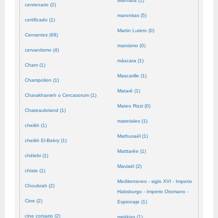
Mármara (1)
centenario (2)
maronitas (5)
certificado (1)
Martin Lutero (0)
Cervantes (68)
marxismo (0)
cervantismo (4)
máscara (1)
Cham (1)
Mascarille (1)
Champolion (1)
Mataré (1)
Charakhanieh o Cercasorum (1)
Mateo Rizzi (0)
Chateaubriand (1)
materiales (1)
cheikh (1)
Mathusaël (1)
cheikh El-Bekry (1)
Matttarée (1)
chélebi (1)
Maviaël (2)
chiste (1)
Mediterraneo - siglo XVI - Imperio
Choubrah (2)
Habsburgo - Imperio Otomano -
Cine (2)
Espionaje (1)
cine corsario (2)
mekkias (1)