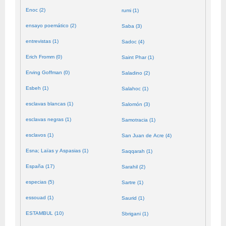
Enoc (2)
rumi (1)
ensayo poemático (2)
Saba (3)
entrevistas (1)
Sadoc (4)
Erich Fromm (0)
Saint Phar (1)
Erving Goffman (0)
Saladino (2)
Esbeh (1)
Salahoc (1)
esclavas blancas (1)
Salomón (3)
esclavas negras (1)
Samotracia (1)
esclavos (1)
San Juan de Acre (4)
Esna; Laïas y Aspasias (1)
Saqqarah (1)
España (17)
Sarahil (2)
especias (5)
Sartre (1)
essouad (1)
Saurid (1)
ESTAMBUL (10)
Sbrigani (1)