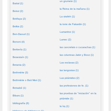
un grumete (1)
Battal (1)
la Reina de la mañana (1)
Beirut (2)
La sirafeh (1)
Bekfaya (2)
la torre de Fakardin (1)
Belkis (2)
Lamartine (1)
Ben-Daoud (1)
Lamec (2)
Benoni (4)
las cancrelats o cucarachas (1)
Berbería (1)
las columnas Jakin y Booz (1)
Besestaín (1)
Las esclavas (2)
Betania (2)
las langostas (1)
Bethmérie (3)
Las pirámides (2)
Bethmérie o Beit Meri (1)
las profesiones de fe. (1)
Betsabé (1)
las pruebas de "iniciación" en la
Bibars (1)
pirámide (1)
bibliografía (6)
laʿūq (1)
biblioteca de bibliotecas (1)