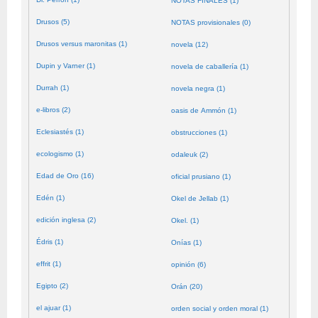
NOTAS FINALES (1)
Drusos (5)
NOTAS provisionales (0)
Drusos versus maronitas (1)
novela (12)
Dupin y Varner (1)
novela de caballería (1)
Durrah (1)
novela negra (1)
e-libros (2)
oasis de Ammón (1)
Eclesiastés (1)
obstrucciones (1)
ecologismo (1)
odaleuk (2)
Edad de Oro (16)
oficial prusiano (1)
Edén (1)
Okel de Jellab (1)
edición inglesa (2)
Okel. (1)
Édris (1)
Onías (1)
effrit (1)
opinión (6)
Egipto (2)
Orán (20)
el ajuar (1)
orden social y orden moral (1)