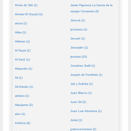
Ahías de Siló (1)
Javier Figueroa La fuerza de la
sangre Cervantes (0)
Ahmed El Gazzel (1)
Jehová (1)
aioua (1)
jenízaros (1)
Akka (1)
Jeovah (1)
Akliman (1)
Jerusalén (1)
Al-Taysir (1)
jesuitas (10)
Al-Yami' (1)
Jonathan Swift (1)
Alejandro (1)
Joseph de Fonfrède (1)
Ali (1)
Jsé y Zuleïka (1)
Ali-Osmán (1)
Juan Blanco (1)
almées (1)
Juan Gil (2)
Alpujarras (2)
Juan Luis Alzamora (1)
alun (1)
Jubal (1)
América (6)
judeoconversos (2)