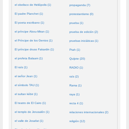
el obelisco de Heliópolis (1)
propaganda (7)
El padre Planchet (1)
protestantismo (0)
El poeta escribano (1)
prueba (1)
el príncipe Abou-Miran (1)
prueba de edición (2)
el Príncipe de los Genios (1)
pruebas iniciáticas (1)
El príncipe druso Fakardin (1)
Ptah (1)
el profeta Balaam (1)
Quijote (20)
El raïs (1)
RADIO (1)
el señor Jean (1)
raïs (2)
el símbolo TAU (1)
Rama (1)
el sultan kébir (1)
raya (1)
El teatro de El Cairo (1)
recta 4 (1)
el templo de Jerusalén (1)
relaciones internacionales (2)
el valle de Josafat (1)
religión (12)