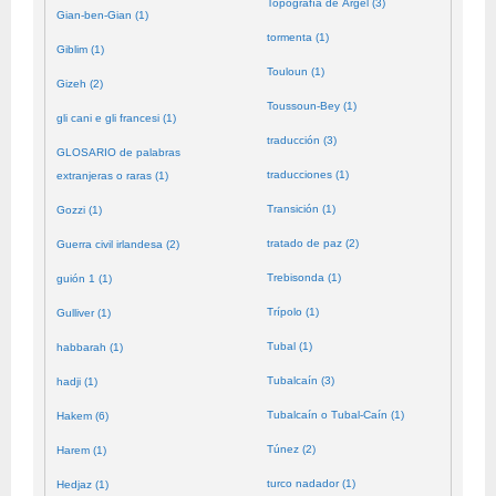
Topografía de Argel (3)
Gian-ben-Gian (1)
tormenta (1)
Giblim (1)
Touloun (1)
Gizeh (2)
Toussoun-Bey (1)
gli cani e gli francesi (1)
traducción (3)
GLOSARIO de palabras
traducciones (1)
extranjeras o raras (1)
Transición (1)
Gozzi (1)
tratado de paz (2)
Guerra civil irlandesa (2)
Trebisonda (1)
guión 1 (1)
Trípolo (1)
Gulliver (1)
Tubal (1)
habbarah (1)
Tubalcaín (3)
hadji (1)
Tubalcaín o Tubal-Caín (1)
Hakem (6)
Túnez (2)
Harem (1)
turco nadador (1)
Hedjaz (1)