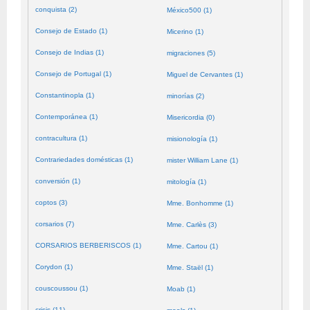
conquista (2)
México500 (1)
Consejo de Estado (1)
Micerino (1)
Consejo de Indias (1)
migraciones (5)
Consejo de Portugal (1)
Miguel de Cervantes (1)
Constantinopla (1)
minorías (2)
Contemporánea (1)
Misericordia (0)
contracultura (1)
misionología (1)
Contrariedades domésticas (1)
mister William Lane (1)
conversión (1)
mitología (1)
coptos (3)
Mme. Bonhomme (1)
corsarios (7)
Mme. Carlès (3)
CORSARIOS BERBERISCOS (1)
Mme. Cartou (1)
Corydon (1)
Mme. Staël (1)
couscoussou (1)
Moab (1)
crisis (11)