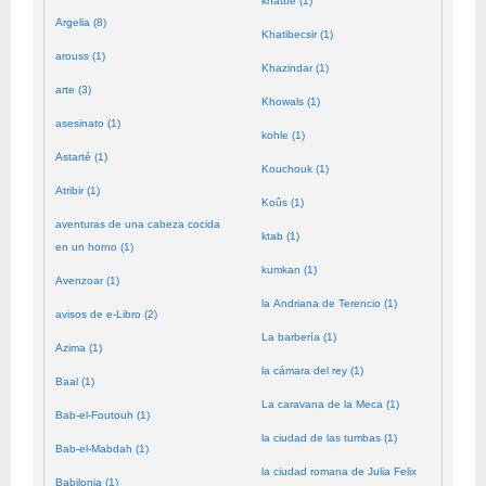
khatbé (1)
Argelia (8)
Khatibecsir (1)
arouss (1)
Khazindar (1)
arte (3)
Khowals (1)
asesinato (1)
kohle (1)
Astarté (1)
Kouchouk (1)
Atribir (1)
Koûs (1)
aventuras de una cabeza cocida
ktab (1)
en un horno (1)
kumkan (1)
Avenzoar (1)
la Andriana de Terencio (1)
avisos de e-Libro (2)
La barbería (1)
Azima (1)
la cámara del rey (1)
Baal (1)
La caravana de la Meca (1)
Bab-el-Foutouh (1)
la ciudad de las tumbas (1)
Bab-el-Mabdah (1)
la ciudad romana de Julia Felix
Babilonia (1)