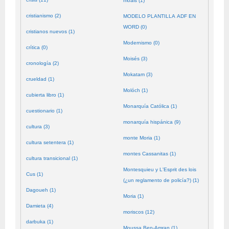
moals (1)
cristianismo (2)
MODELO PLANTILLA ADF EN
WORD (0)
cristianos nuevos (1)
Modernismo (0)
crítica (0)
Moisés (3)
cronología (2)
Mokatam (3)
crueldad (1)
Molóch (1)
cubierta libro (1)
Monarquía Católica (1)
cuestionario (1)
monarquía hispánica (9)
cultura (3)
monte Moria (1)
cultura setentera (1)
montes Cassanitas (1)
cultura transicional (1)
Montesquieu y L'Esprit des lois
Cus (1)
(¿un reglamento de policía?) (1)
Dagoueh (1)
Moria (1)
Damieta (4)
moriscos (12)
darbuka (1)
Moussa Ben-Amran (1)