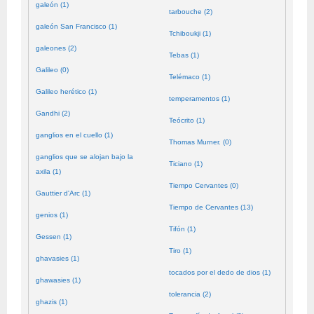
galeón (1)
tarbouche (2)
galeón San Francisco (1)
Tchiboukji (1)
galeones (2)
Tebas (1)
Galileo (0)
Telémaco (1)
Galileo herético (1)
temperamentos (1)
Gandhi (2)
Teócrito (1)
ganglios en el cuello (1)
Thomas Murner. (0)
ganglios que se alojan bajo la
Ticiano (1)
axila (1)
Tiempo Cervantes (0)
Gauttier d'Arc (1)
Tiempo de Cervantes (13)
genios (1)
Tifón (1)
Gessen (1)
Tiro (1)
ghavasies (1)
tocados por el dedo de dios (1)
ghawasies (1)
tolerancia (2)
ghazis (1)