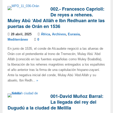
002.- Francesco Caprioli:
De reyes a rehenes.
Muley Abū ‘Abd Allāh e Ibn Redhuan ante las
puertas de Orán en 1536
28 abril, 2025
África
,
Archivos
,
Eurasia
,
Mediterráneo
0
En junio de 1535, el conde de Alcaudete negoció a las afueras de
Orán con el pretendiente al trono de Tremecén, Mulay Abū ‘Abd
Allāh (conocido en las fuentes españolas como Muley Boabdila),
la liberación de los rehenes magrebíes entregados a los españoles
el año anterior tras la firma de una capitulación hispano-zayaní.
Ante la negativa inicial del conde, Mulay Abū ‘Abd Allāh y su
abuelo, Ibn Redh...
»
001-David Muñoz Barral:
La llegada del rey del
Dugudú a la ciudad de Melilla