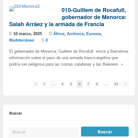
010-Guillem de Rocafull,
gobernador de Menorca:
Salah Arráez y la armada de Francia
10 marzo, 2025
África
,
Archivos
,
Eurasia
,
Mediterráneo
0
El gobernador de Menorca, Guillem de Rocafull, envía a Barcelona
información sobre el paso de una armada franco-argelina que
podría ser peligrosa para las costas catalanas y las Baleares.
»
1
…
4
5
6
7
8
…
32
Buscar