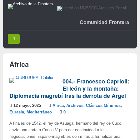
Comunidad Frontera
África
004.- Francesco Caprioli:
El león y la montaña:
Diplomacia magrebí tras la derrota de Argel
12 mayo, 2025
África
,
Archivos
,
Clásicos Mínimos
,
Eurasia
,
Mediterráneo
0
A finales de 1542, el rey de Azuaga, hermano del rey de Cuco,
envía una carta a Carlos V para dar continuidad a las
negociaciones hispano-magrebíes con miras a formalizar una