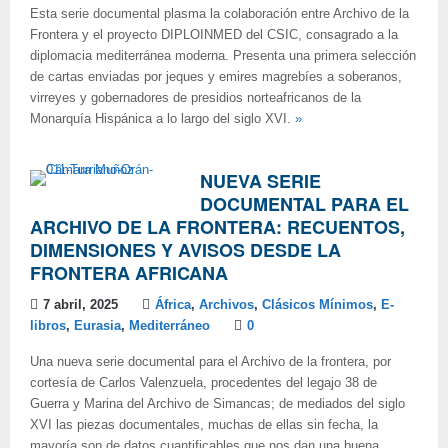
Esta serie documental plasma la colaboración entre Archivo de la
Frontera y el proyecto DIPLOINMED del CSIC, consagrado a la
diplomacia mediterránea moderna. Presenta una primera selección
de cartas enviadas por jeques y emires magrebíes a soberanos,
virreyes y gobernadores de presidios norteafricanos de la
Monarquía Hispánica a lo largo del siglo XVI.
»
NUEVA SERIE
DOCUMENTAL PARA EL
ARCHIVO DE LA FRONTERA: RECUENTOS,
DIMENSIONES Y AVISOS DESDE LA
FRONTERA AFRICANA
7 abril, 2025
África
,
Archivos
,
Clásicos Mínimos
,
E-
libros
,
Eurasia
,
Mediterráneo
0
Una nueva serie documental para el Archivo de la frontera, por
cortesía de Carlos Valenzuela, procedentes del legajo 38 de
Guerra y Marina del Archivo de Simancas; de mediados del siglo
XVI las piezas documentales, muchas de ellas sin fecha, la
mayoría son de datos cuantificables que nos dan una buena