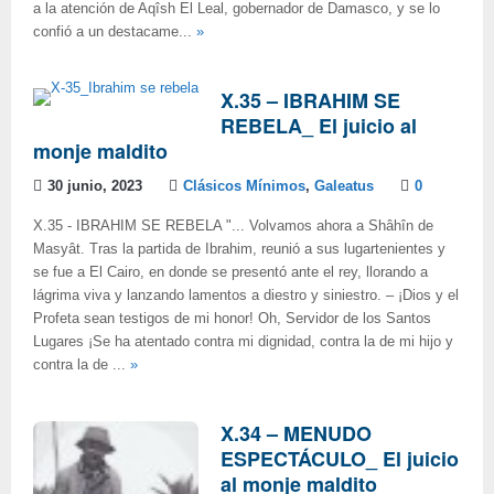
a la atención de Aqîsh El Leal, gobernador de Damasco, y se lo
confió a un destacame...
»
X.35 – IBRAHIM SE
REBELA_ El juicio al
monje maldito
30 junio, 2023
Clásicos Mínimos
,
Galeatus
0
X.35 - IBRAHIM SE REBELA "... Volvamos ahora a Shâhîn de
Masyât. Tras la partida de Ibrahim, reunió a sus lugartenientes y
se fue a El Cairo, en donde se presentó ante el rey, llorando a
lágrima viva y lanzando lamentos a diestro y siniestro. ‒ ¡Dios y el
Profeta sean testigos de mi honor! Oh, Servidor de los Santos
Lugares ¡Se ha atentado contra mi dignidad, contra la de mi hijo y
contra la de ...
»
X.34 – MENUDO
ESPECTÁCULO_ El juicio
al monje maldito