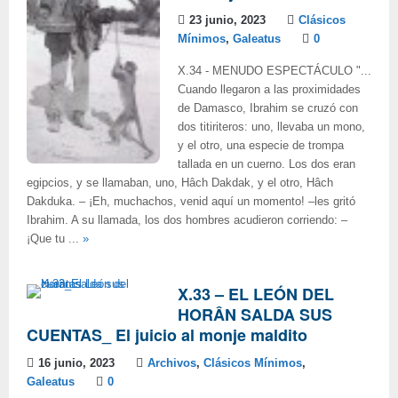
23 junio, 2023
Clásicos
Mínimos
,
Galeatus
0
X.34 - MENUDO ESPECTÁCULO "...
Cuando llegaron a las proximidades
de Damasco, Ibrahim se cruzó con
dos titiriteros: uno, llevaba un mono,
y el otro, una especie de trompa
tallada en un cuerno. Los dos eran
egipcios, y se llamaban, uno, Hâch Dakdak, y el otro, Hâch
Dakduka. ‒ ¡Eh, muchachos, venid aquí un momento! ‒les gritó
Ibrahim. A su llamada, los dos hombres acudieron corriendo: ‒
¡Que tu ...
»
X.33 – EL LEÓN DEL
HORÂN SALDA SUS
CUENTAS_ El juicio al monje maldito
16 junio, 2023
Archivos
,
Clásicos Mínimos
,
Galeatus
0