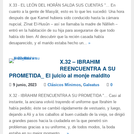
X.33 - EL LEÓN DEL HORÂN SALDA SUS CUENTAS "... En
cuanto a la gente de Masyât, esto es lo que les sucedió: Una hora
después de que Kamel hubiera sido conducido hasta la cámara
nupcial, Zînat El-Husûn ‒ así se llamaba la madre de Nâfileh ‒
entró en la habitación de su hija para asegurarse de que todo
había ido bien. Al descubrir que la recién casada había
desaparecido, y el marido estaba hecho un...
»
X.32 – IBRAHIM
REENCUENTRA A SU
PROMETIDA_ El juicio al monje maldito
9 junio, 2023
Clásicos Mínimos
,
Galeatus
0
X.32 - IBRAHIM REENCUENTRA A SU PROMETIDA "... Casi al
instante, la anciana volvió trayendo el uniforme que Ibrahim le
había pedido; éste se cambió rápidamente de vestuario, y luego,
dejando a Ali y a los caballos al buen cuidado de la vieja, se dirigió
a grandes pasos hacia la ciudadela en la que penetró sin
problemas gracias a su uniforme, y, de todos modos, la boda
estaba en su mejor momento, ...
»