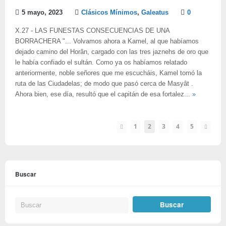
5 mayo, 2023
Clásicos Mínimos
,
Galeatus
0
X.27 - LAS FUNESTAS CONSECUENCIAS DE UNA
BORRACHERA "... Volvamos ahora a Kamel, al que habíamos
dejado camino del Horân, cargado con las tres jaznehs de oro que
le había confiado el sultán. Como ya os habíamos relatado
anteriormente, noble señores que me escucháis, Kamel tomó la
ruta de las Ciudadelas; de modo que pasó cerca de Masyât .
Ahora bien, ese día, resultó que el capitán de esa fortalez...
»
1
2
3
4
5
Buscar