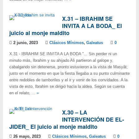
X.31 – IBRAHIM SE
INVITA A LA BODA_ El
juicio al monje maldito
2 junio, 2023
Clásicos Mínimos
,
Galeatus
0
X.31 - IBRAHIM SE INVITA A LA BODA "... Sin perder ni un
minuto más, Ibrahim y su ahijado Ali partieron al galope y,
cabalgando sin detenerse, pronto estuvieron a la vista de Masyât;
justo en el momento en que la fiesta llegaba a su punto culminante
entre redobles de tamboriles y el ir y venir de los convidados. A la
vista de esto, Ibrahim se dirigió hacia la aldea. Según se cuenta
en el relato, ...
»
X.30 – LA
INTERVENCIÓN DE EL-
JIDER_ El juicio al monje maldito
26 mayo, 2023
Clásicos Mínimos
,
Galeatus
0