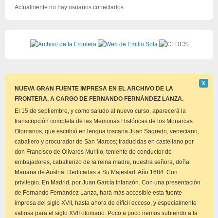
Actualmente no hay usuarios conectados
Descar
Χ
este
NUEVA GRAN FUENTE IMPRESA EN EL ARCHIVO DE LA
aviso
FRONTERA, A CARGO DE FERNANDO FERNÁNDEZ LANZA.
El 15 de septiembre, y como saludo al nuevo curso, aparecerá la
transcripción completa de las Memorias Históricas de los Monarcas
Otomanos, que escribió en lengua toscana Juan Sagredo, veneciano,
caballero y procurador de San Marcos; traducidas en castellano por
don Francisco de Olivares Murillo, teniente de conductor de
embajadores, caballerizo de la reina madre, nuestra señora, doña
Mariana de Austria. Dedicadas a Su Majestad. Año 1684. Con
privilegio. En Madrid, por Juan García Infanzón. Con una presentación
de Fernando Fernández Lanza, hará más accesible esta fuente
impresa del siglo XVII, hasta ahora de difícil ecceso, y especialmente
valiosa para el siglo XVII otomano. Poco a poco iremos subiendo a la