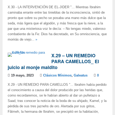
X.30 - LA INTERVENCIÓN DE EL-JIDER "... Mientras Ibrahim
caminaba errante entre las tinieblas de la inconsciencia, sintió de
pronto que sobre su pecho se posaba una mano más dulce que la
seda, más ligera que el algodón, y más fresca que la nieve, a la
par que una misteriosa voz le decía: ‒ No tengas miedo, valeroso
combatiente de la Fe: Dios ha decretado, en Su omnisciencia, que
morirás de viejo...
»
X.29 – UN REMEDIO
PARA CAMELLOS_ El
juicio al monje maldito
19 mayo, 2023
Clásicos Mínimos
,
Galeatus
0
X.29 - UN REMEDIO PARA CAMELLOS "... Ibrahim había perdido
el conocimiento a causa del dolor producido por las heridas que,
como recordaremos, se le habían abierto al dar un puñetazo a
Saad, tras conocer la noticia de la boda de su ahijado, Kamel, y la
pérdida de sus tres jaznehs de oro. Alertada por sus gritos,
Fâtmeh, la hermana de Ibrahim, se precipitó en la habitación,