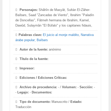
Personajes:
Shâhîn de Masyât, Sultán El-Zâher-
Baïbars, Saad "Zancadas de Viento", Ibrahim "Paladín
de Doncellas", Fâtmeh hermana de Ibrahim, Kamel,
Dawûd, Sulaymân "El Búfalo" y los capitanes fidauis,
Palabras clave:
El juicio al monje maldito
,
Narrativa
árabe popular; Baïbars
Autor de la fuente:
anónimo
Título de la fuente:
Impresor:
Ediciones / Ediciones Críticas:
Archivo de procedencia:
- /
Volumen:
-
Sección:
-
-
Legajo:
-
Documentos:
Tipo de documento:
Manuscrito /
Estado:
Traducción