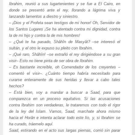
Ibrahim, reunió a sus lugartenientes y se fue a El Cairo, en
donde se presentó ante el rey, llorando a lágrima viva y
lanzando lamentos a diestro y siniestro.
‒ ¡Dios y el Profeta sean testigos de mi honor! Oh, Servidor de
los Santos Lugares ¡Se ha atentado contra mi dignidad, contra
la de mi hijo y contra la de mis hombres!
‒ ¿Qué te ha pasado, Shâhîn de Masyât? ‒se interesó el
sultán, y el otro le expuso su pleito con Ibrahim.
‒ ¡Qué raro, Shâhîn! ‒se extrañó el rey dirigiéndose a su gran
visir‒ Esto no tiene pinta de ser obra de Ibrahim.
‒ Es bastante increíble, oh Comendador de los creyentes ‒
comentó el visir‒. ¿Cuánto tiempo habría necesitado para
curarse enteramente de sus heridas y llevar a cabo tales
hechos?
‒ Está bien, voy a mandar a buscar a Saad, para que
comparezca en un proceso equitativo. Si las acusaciones
contra Ibrahim son verdaderas, le trataremos con todo el rigor
de la ley del Islam. Vamos, Saad, marchate ahora mismo
hacia el Horân e intenta aclarar todo este lío, y, si Ibrahim se
ha curado, tráemelo aquí.
Saad, estirando en el acto sus largas piernas, corrió sin parar