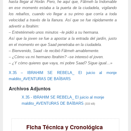
hasta llegar al Horân. Pero, he aquí que, Fâtmeh la Indomable
en ese momento estaba a la puerta de la ciudadela, vigilando
los rebaños, cuando vio llegar a su primo que corría a toda
velocidad a través de la llanura. Así que se fue rápidamente a
advertir a Ibrahim:
‒ Entreténmelo unos minutos ‒le pidió a su hermana.
Así que la joven se fue a apostar a la entrada del jardín, justo
en el momento en que Saad penetraba en la ciudadela.
‒ Bienvenido, Saad ‒le recibió Fâtmeh amablemente.
‒ ¿Cómo va mi hermano Ibrahim? ‒se interesó el joven.
‒ ¿Y cómo quieres que vaya, mi pobre Saad? Sigue igual…»
X.35 – IBRAHIM SE REBELA_ El juicio al monje
maldito_AVENTURAS DE BAÏBARS
Archivos Adjuntos
X.35 - IBRAHIM SE REBELA_ El juicio al monje
maldito_AVENTURAS DE BAÏBARS
(333 kB)
Ficha Técnica y Cronológica