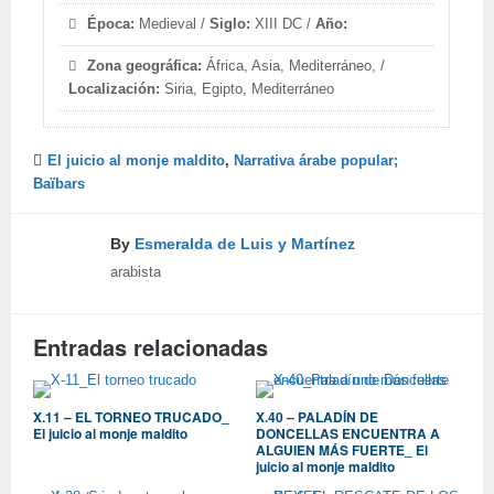
Época:
Medieval /
Siglo:
XIII DC /
Año:
Zona geográfica:
África, Asia, Mediterráneo, /
Localización:
Siria, Egipto, Mediterráneo
El juicio al monje maldito
,
Narrativa árabe popular;
Baïbars
By
Esmeralda de Luis y Martínez
arabista
Entradas relacionadas
X.11 – EL TORNEO TRUCADO_
X.40 – PALADÍN DE
El juicio al monje maldito
DONCELLAS ENCUENTRA A
ALGUIEN MÁS FUERTE_ El
juicio al monje maldito