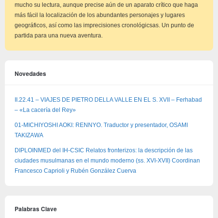
mucho su lectura, aunque precise aún de un aparato crítico que haga
más fácil la localización de los abundantes personajes y lugares
geográficos, así como las imprecisiones cronológicsas. Un punto de
partida para una nueva aventura.
Novedades
II.22.41 – VIAJES DE PIETRO DELLA VALLE EN EL S. XVII – Ferhabad
– «La cacería del Rey»
01-MICHIYOSHI AOKI: RENNYO. Traductor y presentador, OSAMI
TAKIZAWA
DIPLOINMED del IH-CSIC Relatos fronterizos: la descripción de las
ciudades musulmanas en el mundo moderno (ss. XVI-XVII) Coordinan
Francesco Caprioli y Rubén González Cuerva
Palabras Clave