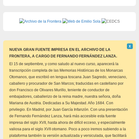
Descar
Χ
este
NUEVA GRAN FUENTE IMPRESA EN EL ARCHIVO DE LA
aviso
FRONTERA, A CARGO DE FERNANDO FERNÁNDEZ LANZA.
El 15 de septiembre, y como saludo al nuevo curso, aparecerá la
transcripción completa de las Memorias Históricas de los Monarcas
Otomanos, que escribió en lengua toscana Juan Sagredo, veneciano,
caballero y procurador de San Marcos; traducidas en castellano por
don Francisco de Olivares Murillo, teniente de conductor de
embajadores, caballerizo de la reina madre, nuestra señora, doña
Mariana de Austria. Dedicadas a Su Majestad. Año 1684. Con
privilegio. En Madrid, por Juan García Infanzón. Con una presentación
de Fernando Fernández Lanza, hará más accesible esta fuente
impresa del siglo XVII, hasta ahora de difícil ecceso, y especialmente
valiosa para el siglo XVII otomano. Poco a poco iremos subiendo a la
plataforma también la versión actualizada y versiculada, que facilitará