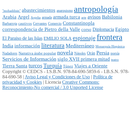
antropología
abastecimientos
anarquismo
"mohaddisin"
avisos
Arabia
Argel
armada turca
Babilonia
armada
Argelia
arte
Constantinopla
cautivos
Barbarroja
Cervantes
Comercio
Egipto
correspondencia de Pietro della Valle
Diplomacia
corso
frontera
espionaje
El Paraiso de las Islas
EMILIO SOLA
literatura
India
Mediterráneo
información
Monarquía Hispánica
novela
Persia
Narrativa árabe popular
Orán
Nadadores
Nápoles
poesía
Servicios de Información
siglo XVII primera mitad
teatro
Turquía
turcos
Tierra Santa
Viajes a Oriente
Túnez
Copyright © CEDCS - I.S.B.N. 978-84-690-5859-6 - I.B.S.N. 978-
84-690-58 |
Aviso Legal y Condiciones de Uso
|
Política de
privacidad y Cookies
| Licencia
Creative Commons:
Reconocimiento-No comercial / 3.0 Unported License