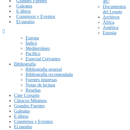
Grandes Fuentes
487
Galeatus
Documentos
E-libros
del Legajo
Congresos y Eventos
Archivos
El paraíso
África
América
Eurasia
Europa
Índico
Mediterráneo
Pacífico
Especial Cervantes
Bibliografia
Bibliografia general
Bibliografía recomendada
Fuentes impresas
Notas de lectura
Reseñas
Cine Corsario
Clásicos Mínimos
Grandes Fuentes
Galeatus
E-libros
Congresos y Eventos
El paraíso