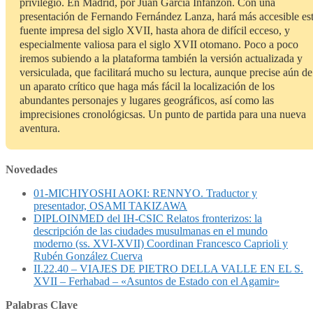
privilegio. En Madrid, por Juan García Infanzón. Con una
presentación de Fernando Fernández Lanza, hará más accesible es
fuente impresa del siglo XVII, hasta ahora de difícil ecceso, y
especialmente valiosa para el siglo XVII otomano. Poco a poco
iremos subiendo a la plataforma también la versión actualizada y
versiculada, que facilitará mucho su lectura, aunque precise aún de
un aparato crítico que haga más fácil la localización de los
abundantes personajes y lugares geográficos, así como las
imprecisiones cronológicsas. Un punto de partida para una nueva
aventura.
Novedades
01-MICHIYOSHI AOKI: RENNYO. Traductor y
presentador, OSAMI TAKIZAWA
DIPLOINMED del IH-CSIC Relatos fronterizos: la
descripción de las ciudades musulmanas en el mundo
moderno (ss. XVI-XVII) Coordinan Francesco Caprioli y
Rubén González Cuerva
II.22.40 – VIAJES DE PIETRO DELLA VALLE EN EL S.
XVII – Ferhabad – «Asuntos de Estado con el Agamir»
Palabras Clave