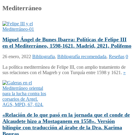
Mediterráneo
Miguel Ángel de Bunes Ibarra: Políticas de Felipe III
en el Mediterráneo, 1598-1621. Madrid, 2021, Polifemo
26 enero, 2022
Bibliografia
,
Bibliografía recomendada
,
Reseñas
0
La política mediterrránea de Felipe III, con amplio tratamiento de
sus relaciones con el Magreb y con Turquía entre 1598 y 1621.
»
«Relación de lo que pasó en la jornada que el conde de
Alcaudete hizo a Mostaganem en 1558». Versión
bilingüe con traducción al árabe de la Dra. Karima
Bouras