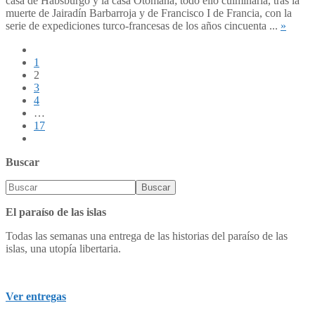
casa de Habsburgo y la casa Otomana; todo ello culminaría, tras la
muerte de Jairadín Barbarroja y de Francisco I de Francia, con la
serie de expediciones turco-francesas de los años cincuenta ...
»
1
2
3
4
…
17
Buscar
El paraíso de las islas
Todas las semanas una entrega de las historias del paraíso de las
islas, una utopía libertaria.
Ver entregas