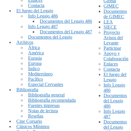
Enlaces
Global
Contacta
GIMEC
El Juego del Legajo
Documentos
Info Legajo 486
de GIMEC
Documentos del Legajo 486
LEA
Info Legajo 487
SIECE
Documentos del Legajo 487
Proyecto
Documentos del Legajo
Avisos del
Archivos
Levante
África
Participar
América
Apoyo y
Eurasia
Colaboración
Europa
Enlaces
Índico
Contacta
Mediterráneo
El Juego del
Pacífico
Legajo
Especial Cervantes
Info Legajo
Bibliografia
486
Bibliografia general
Documentos
Bibliografía recomendada
del Legajo
Fuentes impresas
486
Notas de lectura
Info Legajo
Reseñas
487
Cine Corsario
Documentos
Clásicos Mínimos
del Legajo