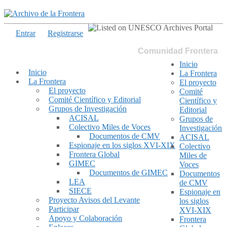
Entrar
Registrarse
Comunidad Frontera
Inicio
Inicio
La Frontera
La Frontera
El proyecto
El proyecto
Comité
Comité Científico y Editorial
Científico y
Grupos de Investigación
Editorial
ACISAL
Grupos de
Colectivo Miles de Voces
Investigación
Documentos de CMV
ACISAL
Espionaje en los siglos XVI-XIX
Colectivo
Frontera Global
Miles de
GIMEC
Voces
Documentos de GIMEC
Documentos
LEA
de CMV
SIECE
Espionaje en
Proyecto Avisos del Levante
los siglos
Participar
XVI-XIX
Apoyo y Colaboración
Frontera