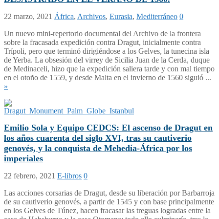
22 marzo, 2021
África
,
Archivos
,
Eurasia
,
Mediterráneo
0
Un nuevo mini-repertorio documental del Archivo de la frontera
sobre la fracasada expedición contra Dragut, inicialmente contra
Trípoli, pero que terminó dirigiéndose a los Gelves, la tunecina isla
de Yerba. La obsesión del virrey de Sicilia Juan de la Cerda, duque
de Medinaceli, hizo que la expedición saliera tarde y con mal tiempo
en el otoño de 1559, y desde Malta en el invierno de 1560 siguió ...
»
Emilio Sola y Equipo CEDCS: El ascenso de Dragut en
los años cuarenta del siglo XVI, tras su cautiverio
genovés, y la conquista de Mehedía-África por los
imperiales
22 febrero, 2021
E-libros
0
Las acciones corsarias de Dragut, desde su liberación por Barbarroja
de su cautiverio genovés, a partir de 1545 y con base principalmente
en los Gelves de Túnez, hacen fracasar las treguas logradas entre la