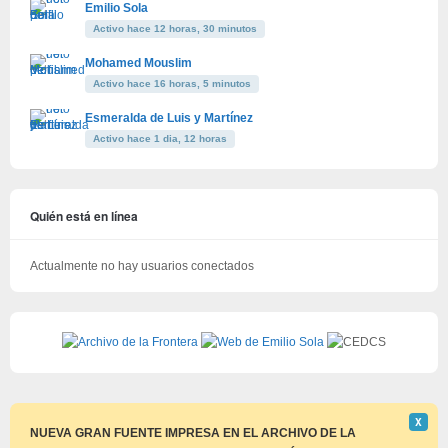
Emilio Sola
Activo hace 12 horas, 30 minutos
Mohamed Mouslim
Activo hace 16 horas, 5 minutos
Esmeralda de Luis y Martínez
Activo hace 1 dia, 12 horas
Quién está en línea
Actualmente no hay usuarios conectados
Descar
Χ
este
NUEVA GRAN FUENTE IMPRESA EN EL ARCHIVO DE LA
aviso