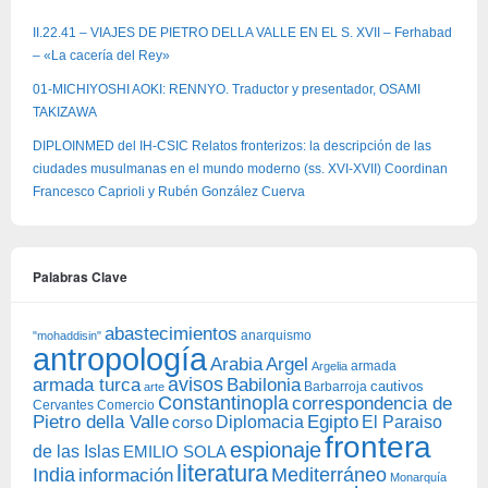
II.22.41 – VIAJES DE PIETRO DELLA VALLE EN EL S. XVII – Ferhabad
– «La cacería del Rey»
01-MICHIYOSHI AOKI: RENNYO. Traductor y presentador, OSAMI
TAKIZAWA
DIPLOINMED del IH-CSIC Relatos fronterizos: la descripción de las
ciudades musulmanas en el mundo moderno (ss. XVI-XVII) Coordinan
Francesco Caprioli y Rubén González Cuerva
Palabras Clave
abastecimientos
anarquismo
"mohaddisin"
antropología
Arabia
Argel
armada
Argelia
avisos
armada turca
Babilonia
Barbarroja
cautivos
arte
Constantinopla
correspondencia de
Cervantes
Comercio
Egipto
Pietro della Valle
Diplomacia
corso
El Paraiso
frontera
espionaje
de las Islas
EMILIO SOLA
literatura
India
Mediterráneo
información
Monarquía