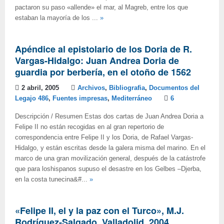
pactaron su paso «allende» el mar, al Magreb, entre los que
estaban la mayoría de los ...
»
Apéndice al epistolario de los Doria de R.
Vargas-Hidalgo: Juan Andrea Doria de
guardia por berbería, en el otoño de 1562
2 abril, 2005
Archivos
,
Bibliografia
,
Documentos del
Legajo 486
,
Fuentes impresas
,
Mediterráneo
6
Descripción / Resumen Estas dos cartas de Juan Andrea Doria a
Felipe II no están recogidas en al gran repertorio de
correspondencia entre Felipe II y los Doria, de Rafael Vargas-
Hidalgo, y están escritas desde la galera misma del marino. En el
marco de una gran movilización general, después de la catástrofe
que para loshispanos supuso el desastre en los Gelbes –Djerba,
en la costa tunecina&#...
»
«Felipe II, el
y la paz con el Turco», M.J.
Rodríguez-Salgado, Valladolid, 2004,