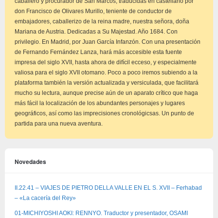
caballero y procurador de San Marcos; traducidas en castellano por
don Francisco de Olivares Murillo, teniente de conductor de
embajadores, caballerizo de la reina madre, nuestra señora, doña
Mariana de Austria. Dedicadas a Su Majestad. Año 1684. Con
privilegio. En Madrid, por Juan García Infanzón. Con una presentación
de Fernando Fernández Lanza, hará más accesible esta fuente
impresa del siglo XVII, hasta ahora de difícil ecceso, y especialmente
valiosa para el siglo XVII otomano. Poco a poco iremos subiendo a la
plataforma también la versión actualizada y versiculada, que facilitará
mucho su lectura, aunque precise aún de un aparato crítico que haga
más fácil la localización de los abundantes personajes y lugares
geográficos, así como las imprecisiones cronológicsas. Un punto de
partida para una nueva aventura.
Novedades
II.22.41 – VIAJES DE PIETRO DELLA VALLE EN EL S. XVII – Ferhabad
– «La cacería del Rey»
01-MICHIYOSHI AOKI: RENNYO. Traductor y presentador, OSAMI