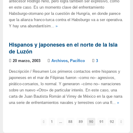
antecesor Rodrigo Niño, pero logra también ser expresivo, como
en este caso. Es un momento clave del enfrentamiento
Habsburgo-otomano por la cuestión de Hungría, en donde parece
que la alianza franco-turca contra el Habsburgo va a ser operativa.
Y hay una abundantísim...
»
Hispanos y japoneses en el norte de la Isla
de Luzón
20 marzo, 2003
Archivos
,
Pacífico
3
Descripción / Resumen Los primeros contactos entre hispanos y
japoneses en el mar de Filipinas fueron –como no– agresivos,
pirático-corsarios, lo normal. Y generaron –cómo no– narraciones
sobre un nuevo «Otro» de particular interés. En este caso, una
carta de Juan Bautista Román al Virrey de México en la que narra
una serie de enfrentamientos navales y terrestres con una fl...
»
1
…
88
89
90
91
92