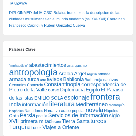
TAKIZAWA
DIPLOINMED del IH-CSIC Relatos fronterizos: la descripción de las
ciudades musulmanas en el mundo moderno (ss. XVI-XVII) Coordinan
Francesco Caprioli y Rubén González Cuerva
Palabras Clave
abastecimientos
anarquismo
"mohaddisin"
antropología
Arabia
Argel
armada
Argelia
avisos
armada turca
Babilonia
Barbarroja
cautivos
arte
Constantinopla
correspondencia de
Cervantes
Comercio
Egipto
Pietro della Valle
Diplomacia
corso
El Paraiso
frontera
espionaje
de las Islas
EMILIO SOLA
literatura
India
Mediterráneo
información
Monarquía
novela
Narrativa árabe popular
Nadadores
Nápoles
Hispánica
Persia
Servicios de Información
siglo
Orán
poesía
turcos
XVII primera mitad
Tierra Santa
teatro
Turquía
Viajes a Oriente
Túnez