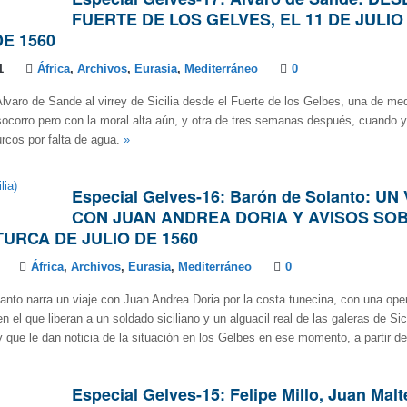
FUERTE DE LOS GELVES, EL 11 DE JULIO 
E 1560
1
África
,
Archivos
,
Eurasia
,
Mediterráneo
0
lvaro de Sande al virrey de Sicilia desde el Fuerte de los Gelbes, una de med
socorro pero con la moral alta aún, y otra de tres semanas después, cuando 
urcos por falta de agua.
»
Especial Gelves-16: Barón de Solanto: UN
CON JUAN ANDREA DORIA Y AVISOS SO
URCA DE JULIO DE 1560
África
,
Archivos
,
Eurasia
,
Mediterráneo
0
anto narra un viaje con Juan Andrea Doria por la costa tunecina, con una ope
n el que liberan a un soldado siciliano y un alguacil real de las galeras de Si
y que le dan noticia de la situación en los Gelbes en ese momento, a partir del
Especial Gelves-15: Felipe Millo, Juan Malt