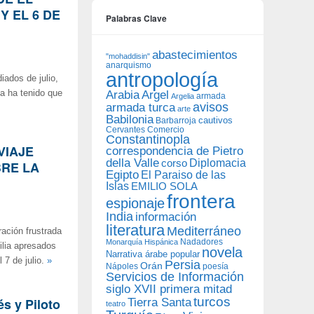
Y EL 6 DE
Palabras Clave
abastecimientos
"mohaddisin"
anarquismo
antropología
iados de julio,
ya ha tenido que
Arabia
Argel
armada
Argelia
avisos
armada turca
arte
Babilonia
Barbarroja
cautivos
Cervantes
Comercio
Constantinopla
 VIAJE
correspondencia de Pietro
della Valle
Diplomacia
corso
BRE LA
Egipto
El Paraiso de las
Islas
EMILIO SOLA
frontera
espionaje
India
información
literatura
Mediterráneo
ración frustrada
Nadadores
Monarquía Hispánica
cilia apresados
novela
Narrativa árabe popular
 7 de julio.
»
Persia
Orán
Nápoles
poesía
Servicios de Información
siglo XVII primera mitad
turcos
és y Piloto
Tierra Santa
teatro