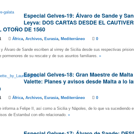
Especial Gelves-19: Álvaro de Sande y Sa
Leyva: DOS CARTAS DESDE EL CAUTIVER
L OTOÑO DE 1560
1
África
,
Archivos
,
Eurasia
,
Mediterráneo
0
y Álvaro de Sande escriben al virrey de Sicilia desde sus respectivas prisio
e pormenores de su rescate y de sus asuntos familiares.
»
Especial Gelves-18: Gran Maestre de Malta
Valette: Planes y avisos desde Malta a lo la
n
1
África
,
Archivos
,
Eurasia
,
Mediterráneo
0
 informa a Felipe II, así como a Sicilia y Nápoles, de lo que va sucediendo e
isos de Estambul con ello relacionado.
»
Especial Gelves-17: Álvaro de Sande: DE