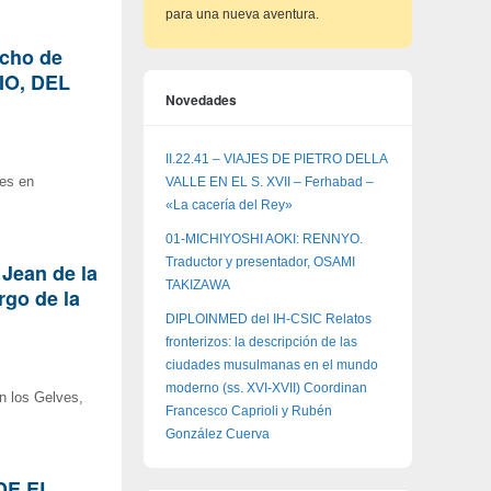
para una nueva aventura.
ncho de
IO, DEL
Novedades
II.22.41 – VIAJES DE PIETRO DELLA
nes en
VALLE EN EL S. XVII – Ferhabad –
«La cacería del Rey»
01-MICHIYOSHI AOKI: RENNYO.
Traductor y presentador, OSAMI
 Jean de la
TAKIZAWA
rgo de la
DIPLOINMED del IH-CSIC Relatos
fronterizos: la descripción de las
ciudades musulmanas en el mundo
moderno (ss. XVI-XVII) Coordinan
n los Gelves,
Francesco Caprioli y Rubén
González Cuerva
SDE EL