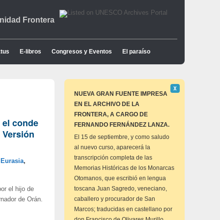
idad Frontera
tus
E-libros
Congresos y Eventos
El paraíso
Descartar
Χ
este
NUEVA GRAN FUENTE IMPRESA
aviso
EN EL ARCHIVO DE LA
FRONTERA, A CARGO DE
 el conde
FERNANDO FERNÁNDEZ LANZA.
 Versión
El 15 de septiembre, y como saludo
al nuevo curso, aparecerá la
transcripción completa de las
,
Eurasia
,
Memorias Históricas de los Monarcas
Otomanos, que escribió en lengua
toscana Juan Sagredo, veneciano,
r el hijo de
caballero y procurador de San
rnador de Orán.
Marcos; traducidas en castellano por
don Francisco de Olivares Murillo,