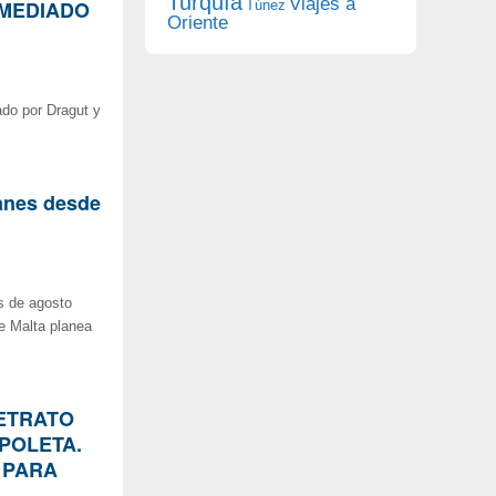
Turquía
Viajes a
 MEDIADO
Túnez
Oriente
ado por Dragut y
lanes desde
os de agosto
e Malta planea
RETRATO
SPOLETA.
 PARA