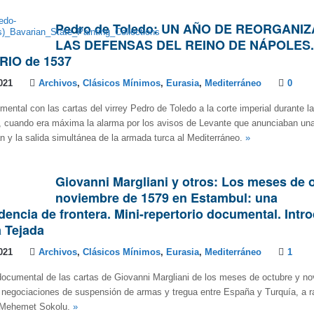
Pedro de Toledo: UN AÑO DE REORGANI
LAS DEFENSAS DEL REINO DE NÁPOLES.
RIO de 1537
021
Archivos
,
Clásicos Mínimos
,
Eurasia
,
Mediterráneo
0
mental con las cartas del virrey Pedro de Toledo a la corte imperial durante la
, cuando era máxima la alarma por los avisos de Levante que anunciaban una
án y la salida simultánea de la armada turca al Mediterráneo.
»
Giovanni Margliani y otros: Los meses de 
noviembre de 1579 en Estambul: una
encia de frontera. Mini-repertorio documental. Intr
a Tejada
021
Archivos
,
Clásicos Mínimos
,
Eurasia
,
Mediterráneo
1
 documental de las cartas de Giovanni Margliani de los meses de octubre y n
 negociaciones de suspensión de armas y tregua entre España y Turquía, a r
ir Mehemet Sokolu.
»