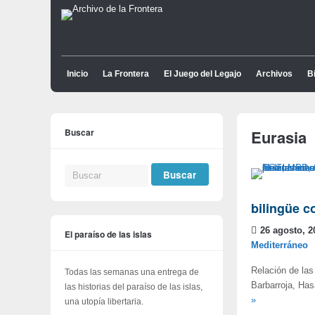
Inicio
La Frontera
El Juego del Legajo
Archivos
Bi
Buscar
Eurasia
bilingüe c
26 agosto, 2
El paraíso de las islas
Mediterráneo
Relación de las
Todas las semanas una entrega de
Barbarroja, Has
las historias del paraíso de las islas,
»
una utopía libertaria.