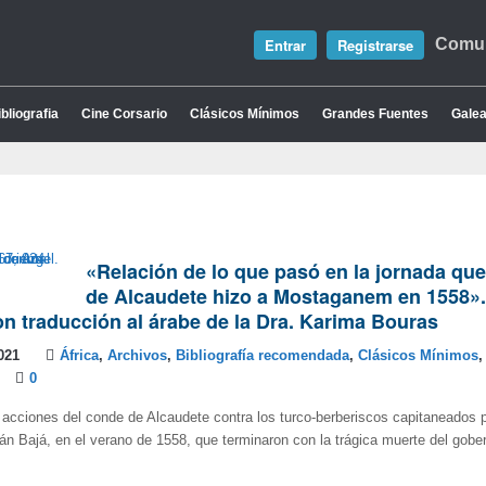
Entrar
Registrarse
Comun
bliografia
Cine Corsario
Clásicos Mínimos
Grandes Fuentes
Galea
«Relación de lo que pasó en la jornada que
de Alcaudete hizo a Mostaganem en 1558».
on traducción al árabe de la Dra. Karima Bouras
021
África
,
Archivos
,
Bibliografía recomendada
,
Clásicos Mínimos
0
 acciones del conde de Alcaudete contra los turco-berberiscos capitaneados po
án Bajá, en el verano de 1558, que terminaron con la trágica muerte del gobe