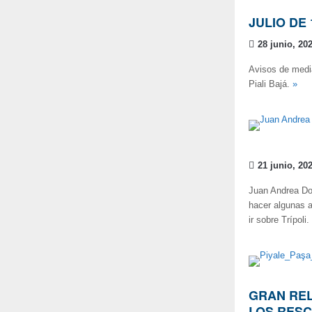
JULIO DE 
28 junio, 20
Avisos de media
Piali Bajá.
»
21 junio, 20
Juan Andrea Dor
hacer algunas a
ir sobre Trípoli.
GRAN REL
LOS RES