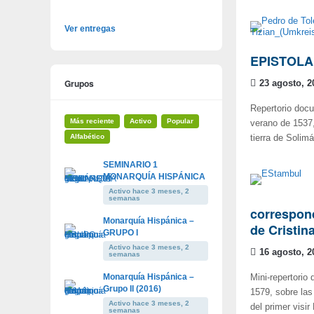
Ver entregas
EPISTOLA
Grupos
23 agosto, 2
Repertorio docu
Más reciente
Activo
Popular
verano de 1537
Alfabético
tierra de Solim
SEMINARIO 1
MONARQUÍA HISPÁNICA
Activo hace 3 meses, 2
semanas
correspond
Monarquía Hispánica –
de Cristin
GRUPO I
Activo hace 3 meses, 2
16 agosto, 2
semanas
Monarquía Hispánica –
Mini-repertorio
Grupo II (2016)
1579, sobre las
Activo hace 3 meses, 2
del primer vis
semanas