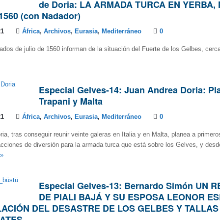
de Doria: LA ARMADA TURCA EN YERBA,
1560 (con Nadador)
21
África
,
Archivos
,
Eurasia
,
Mediterráneo
0
dos de julio de 1560 informan de la situación del Fuerte de los Gelbes, cerc
Especial Gelves-14: Juan Andrea Doria: P
Trapani y Malta
21
África
,
Archivos
,
Eurasia
,
Mediterráneo
0
ia, tras conseguir reunir veinte galeras en Italia y en Malta, planea a primer
cciones de diversión para la armada turca que está sobre los Gelves, y desd
»
Especial Gelves-13: Bernardo Simón UN 
DE PIALI BAJÁ Y SU ESPOSA LEONOR E
ACIÓN DEL DESASTRE DE LOS GELBES Y TALLAS
CATES