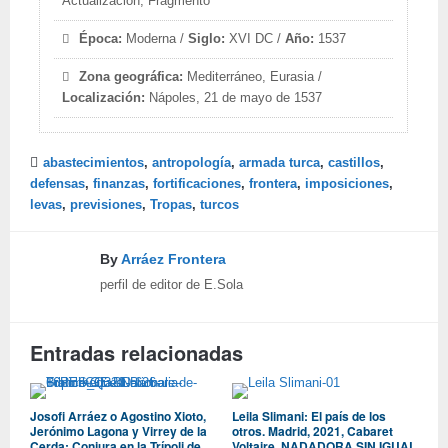
Actualización, Fragmento
Época:
Moderna /
Siglo:
XVI DC /
Año:
1537
Zona geográfica:
Mediterráneo, Eurasia /
Localización:
Nápoles, 21 de mayo de 1537
abastecimientos
,
antropología
,
armada turca
,
castillos
,
defensas
,
finanzas
,
fortificaciones
,
frontera
,
imposiciones
,
levas
,
previsiones
,
Tropas
,
turcos
By
Arráez Frontera
perfil de editor de E.Sola
Entradas relacionadas
Josofi Arráez o Agostino Xioto,
Leila Slimani: El país de los
Jerónimo Lagona y Virrey de la
otros. Madrid, 2021, Cabaret
Cerda: Conjura en la Trípoli de
Voltaire. NADADORA SIN IGUAL