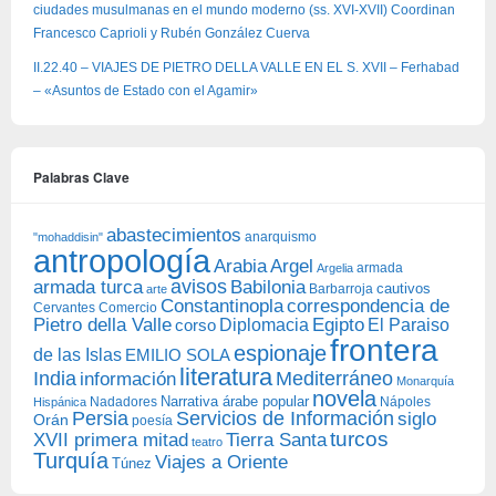
ciudades musulmanas en el mundo moderno (ss. XVI-XVII) Coordinan
Francesco Caprioli y Rubén González Cuerva
II.22.40 – VIAJES DE PIETRO DELLA VALLE EN EL S. XVII – Ferhabad
– «Asuntos de Estado con el Agamir»
Palabras Clave
abastecimientos
anarquismo
"mohaddisin"
antropología
Arabia
Argel
armada
Argelia
avisos
armada turca
Babilonia
Barbarroja
cautivos
arte
Constantinopla
correspondencia de
Cervantes
Comercio
Egipto
Pietro della Valle
Diplomacia
corso
El Paraiso
frontera
espionaje
de las Islas
EMILIO SOLA
literatura
India
Mediterráneo
información
Monarquía
novela
Narrativa árabe popular
Nadadores
Nápoles
Hispánica
Persia
Servicios de Información
siglo
Orán
poesía
turcos
XVII primera mitad
Tierra Santa
teatro
Turquía
Viajes a Oriente
Túnez