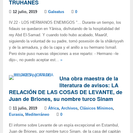
TRUHANES
12 julio, 2019
Galeatus
0
IV.22 - LOS HERMANOS ENEMIGOS "... Durante un tiempo, los
fidauis se quedaron en Yânisa, disfrutando de la hospitalidad del
rey Abd El-Samad. Y cuando todo hubo acabado, Maarûf,
siguiendo la voluntad de su padre, tomó posesión de la shâkriyyeh
y de la armadura, y dio la capa y el anillo a su hermano Ismaïl.
Pero éste puso nuevas objeciones a ese reparto: - Hermano –le
dijo–, no puedo aceptar est...
»
Una obra maestra de la
literatura de avisos: LA
RELACIÓN DE LAS COSAS DE LEVANTE, de
Juan de Briones, su nombre turco Sinam
11 julio, 2019
África
,
Archivos
,
Clásicos Mínimos
,
Eurasia
,
Mediterráneo
0
El informe sobre Levante de un espía excepcional en Estambul,
Juan de Briones, por nombre turco Sinam, de la casa del capitán