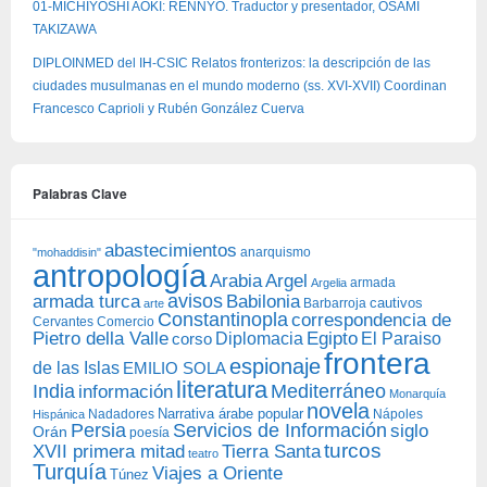
01-MICHIYOSHI AOKI: RENNYO. Traductor y presentador, OSAMI
TAKIZAWA
DIPLOINMED del IH-CSIC Relatos fronterizos: la descripción de las
ciudades musulmanas en el mundo moderno (ss. XVI-XVII) Coordinan
Francesco Caprioli y Rubén González Cuerva
Palabras Clave
abastecimientos
anarquismo
"mohaddisin"
antropología
Arabia
Argel
armada
Argelia
avisos
armada turca
Babilonia
Barbarroja
cautivos
arte
Constantinopla
correspondencia de
Cervantes
Comercio
Egipto
Pietro della Valle
Diplomacia
corso
El Paraiso
frontera
espionaje
de las Islas
EMILIO SOLA
literatura
India
Mediterráneo
información
Monarquía
novela
Narrativa árabe popular
Nadadores
Nápoles
Hispánica
Persia
Servicios de Información
siglo
Orán
poesía
turcos
XVII primera mitad
Tierra Santa
teatro
Turquía
Viajes a Oriente
Túnez