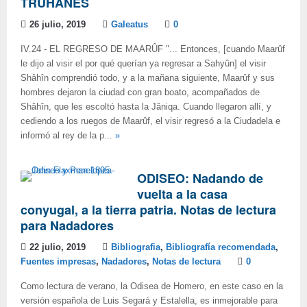
TRUHANES
26 julio, 2019
Galeatus
0
IV.24 - EL REGRESO DE MAARÛF "... Entonces, [cuando Maarûf
le dijo al visir el por qué querían ya regresar a Sahyûn] el visir
Shâhîn comprendió todo, y a la mañana siguiente, Maarûf y sus
hombres dejaron la ciudad con gran boato, acompañados de
Shâhîn, que les escoltó hasta la Jâniqa. Cuando llegaron allí, y
cediendo a los ruegos de Maarûf, el visir regresó a la Ciudadela e
informó al rey de la p...
»
ODISEO: Nadando de
vuelta a la casa
conyugal, a la tierra patria. Notas de lectura
para Nadadores
22 julio, 2019
Bibliografia
,
Bibliografía recomendada
,
Fuentes impresas
,
Nadadores
,
Notas de lectura
0
Como lectura de verano, la Odisea de Homero, en este caso en la
versión española de Luis Segará y Estalella, es inmejorable para