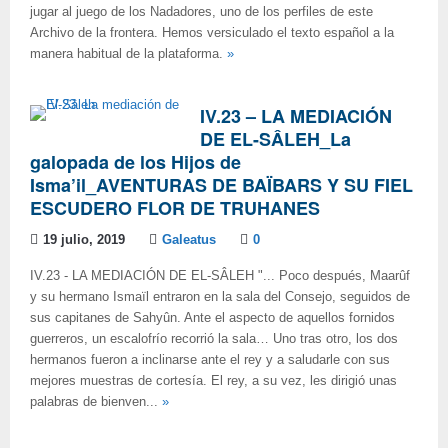
jugar al juego de los Nadadores, uno de los perfiles de este
Archivo de la frontera. Hemos versiculado el texto español a la
manera habitual de la plataforma.
»
IV.23 – LA MEDIACIÓN
DE EL-SÂLEH_La
galopada de los Hijos de
Isma’il_AVENTURAS DE BAÏBARS Y SU FIEL
ESCUDERO FLOR DE TRUHANES
19 julio, 2019
Galeatus
0
IV.23 - LA MEDIACIÓN DE EL-SÂLEH "... Poco después, Maarûf
y su hermano Ismaïl entraron en la sala del Consejo, seguidos de
sus capitanes de Sahyûn. Ante el aspecto de aquellos fornidos
guerreros, un escalofrío recorrió la sala… Uno tras otro, los dos
hermanos fueron a inclinarse ante el rey y a saludarle con sus
mejores muestras de cortesía. El rey, a su vez, les dirigió unas
palabras de bienven...
»