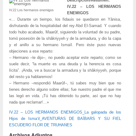
Descripción/Resumen:
IV.22 – LOS HERMANOS
IV.22 Los hermanos enemigos
ENEMIGOS
«… Durante un tiempo, los fidauis se quedaron en Yânisa,
disfrutando de la hospitalidad del rey Abd El-Samad. Y cuando
todo hubo acabado, Maarûf, siguiendo la voluntad de su padre,
tomó posesión de la shâkriyyeh y de la armadura, y dio la capa
y el anillo a su hermano Ismaïl. Pero éste puso nuevas
objeciones a ese reparto:
– Hermano –le dijo–, no puedo aceptar este reparto; como se
suele decir, “la muerte es una deuda y la herencia es cosa
lícita”. ¡Anda, ve a buscar la armadura y la shâkriyyeh, porque
del resto ya hablaremos!
– Hermano –respondió Maarûf–, tú sabes muy bien que no
tienes derecho alguno sobre ellas; fue nuestro padre el que me
las legó en vida. ¡Tú has obtenido tu parte, así que no hay
nada que reclamar!…»
IV.22 – LOS HERMANOS ENEMIGOS_La galopada de los
Hijos de Isma’il_AVENTURAS DE BAÏBARS Y SU FIEL
ESCUDERO FLOR DE TRUHANES
Archivos Adjuntos