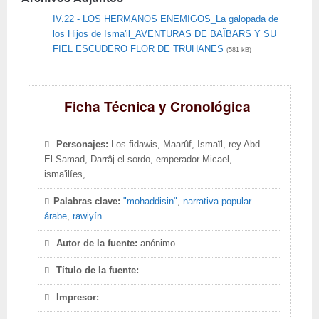
IV.22 - LOS HERMANOS ENEMIGOS_La galopada de
los Hijos de Isma'il_AVENTURAS DE BAÏBARS Y SU
FIEL ESCUDERO FLOR DE TRUHANES
(581 kB)
Ficha Técnica y Cronológica
Personajes:
Los fidawis, Maarûf, Ismaïl, rey Abd
El-Samad, Darrâj el sordo, emperador Micael,
isma'ilíes,
Palabras clave:
"mohaddisin"
,
narrativa popular
árabe
,
rawiyín
Autor de la fuente:
anónimo
Título de la fuente:
Impresor: