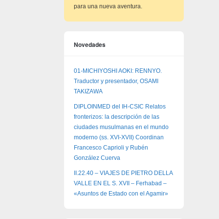
para una nueva aventura.
Novedades
01-MICHIYOSHI AOKI: RENNYO.
Traductor y presentador, OSAMI
TAKIZAWA
DIPLOINMED del IH-CSIC Relatos
fronterizos: la descripción de las
ciudades musulmanas en el mundo
moderno (ss. XVI-XVII) Coordinan
Francesco Caprioli y Rubén
González Cuerva
II.22.40 – VIAJES DE PIETRO DELLA
VALLE EN EL S. XVII – Ferhabad –
«Asuntos de Estado con el Agamir»