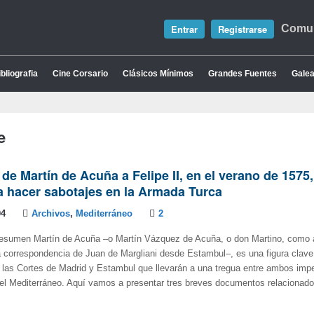
Entrar
Registrarse
Comun
bliografia
Cine Corsario
Clásicos Mínimos
Grandes Fuentes
Galea
e
 de Martín de Acuña a Felipe II, en el verano de 1575, 
 hacer sabotajes en la Armada Turca
04
Archivos
,
Mediterráneo
2
Resumen Martín de Acuña –o Martín Vázquez de Acuña, o don Martino, como 
a correspondencia de Juan de Margliani desde Estambul–, es una figura clave
 las Cortes de Madrid y Estambul que llevarán a una tregua entre ambos imp
el Mediterráneo. Aquí vamos a presentar tres breves documentos relacionado