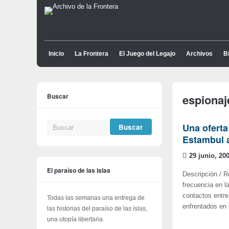
Inicio
La Frontera
El Juego del Legajo
Archivos
Bi
Buscar
espionaj
Una oferta
Estambul a
29 junio, 20
El paraíso de las islas
Descripción / 
frecuencia en l
contactos entre
Todas las semanas una entrega de
enfrentados en 
las historias del paraíso de las islas,
una utopía libertaria.