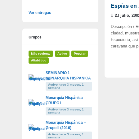
Espías en 
Ver entregas
23 julio, 200
Descripción / R
ciudad, muestra
Grupos
Especiería, así 
caravana que pa
Más reciente
Activo
Popular
Alfabético
SEMINARIO 1
MONARQUÍA HISPÁNICA
Activo hace 3 meses, 1
semana
Monarquía Hispánica –
GRUPO I
Activo hace 3 meses, 1
semana
Monarquía Hispánica –
Grupo II (2016)
Activo hace 3 meses, 1
semana