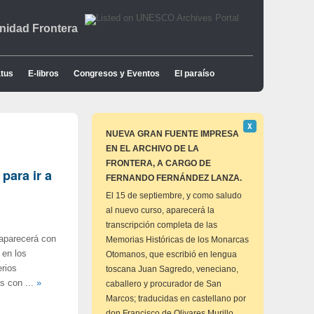
idad Frontera
tus
E-libros
Congresos y Eventos
El paraíso
Descartar
Χ
este
NUEVA GRAN FUENTE IMPRESA
aviso
EN EL ARCHIVO DE LA
FRONTERA, A CARGO DE
para ir a
FERNANDO FERNÁNDEZ LANZA.
El 15 de septiembre, y como saludo
al nuevo curso, aparecerá la
transcripción completa de las
aparecerá con
Memorias Históricas de los Monarcas
 en los
Otomanos, que escribió en lengua
erios
toscana Juan Sagredo, veneciano,
s con ...
»
caballero y procurador de San
Marcos; traducidas en castellano por
don Francisco de Olivares Murillo,