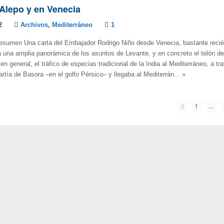
Alepo y en Venecia
2
Archivos
,
Mediterráneo
1
esumen Una carta del Embajador Rodrigo Niño desde Venecia, bastante recién
 una amplia panorámica de los asuntos de Levante, y en concreto el telón de
en general, el tráfico de especias tradicional de la India al Mediterráneo, a tr
rtía de Basora –en el golfo Pérsico– y llegaba al Mediterrán...
»
1
…