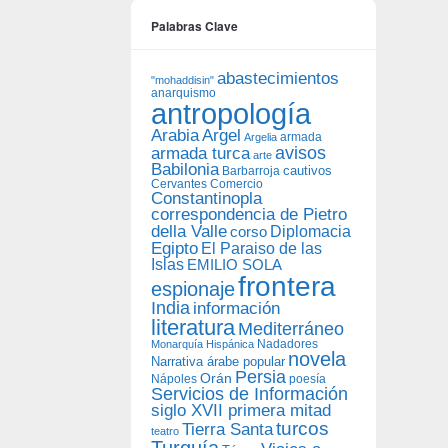
Palabras Clave
abastecimientos
"mohaddisin"
anarquismo
antropología
Arabia
Argel
armada
Argelia
avisos
armada turca
arte
Babilonia
Barbarroja
cautivos
Cervantes
Comercio
Constantinopla
correspondencia de Pietro
della Valle
Diplomacia
corso
Egipto
El Paraiso de las
Islas
EMILIO SOLA
frontera
espionaje
India
información
literatura
Mediterráneo
Nadadores
Monarquía Hispánica
novela
Narrativa árabe popular
Persia
Orán
Nápoles
poesía
Servicios de Información
siglo XVII primera mitad
turcos
Tierra Santa
teatro
Turquía