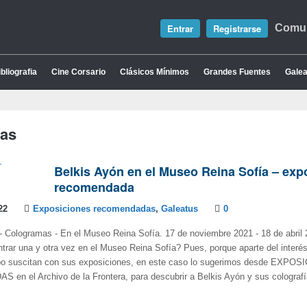
Entrar
Registrarse
Comun
bliografia
Cine Corsario
Clásicos Mínimos
Grandes Fuentes
Galea
ías
Belkis Ayón en el Museo Reina Sofía – exp
recomendada
22
Exposiciones recomendadas
,
Galeatus
0
Cologramas - En el Museo Reina Sofía. 17 de noviembre 2021 - 18 de abril 
ntrar una y otra vez en el Museo Reina Sofía? Pues, porque aparte del interé
uipo suscitan con sus exposiciones, en este caso lo sugerimos desde EXPO
n el Archivo de la Frontera, para descubrir a Belkis Ayón y sus colografía