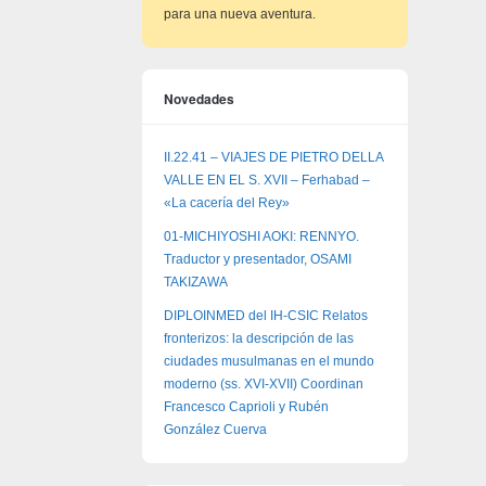
para una nueva aventura.
Novedades
II.22.41 – VIAJES DE PIETRO DELLA
VALLE EN EL S. XVII – Ferhabad –
«La cacería del Rey»
01-MICHIYOSHI AOKI: RENNYO.
Traductor y presentador, OSAMI
TAKIZAWA
DIPLOINMED del IH-CSIC Relatos
fronterizos: la descripción de las
ciudades musulmanas en el mundo
moderno (ss. XVI-XVII) Coordinan
Francesco Caprioli y Rubén
González Cuerva