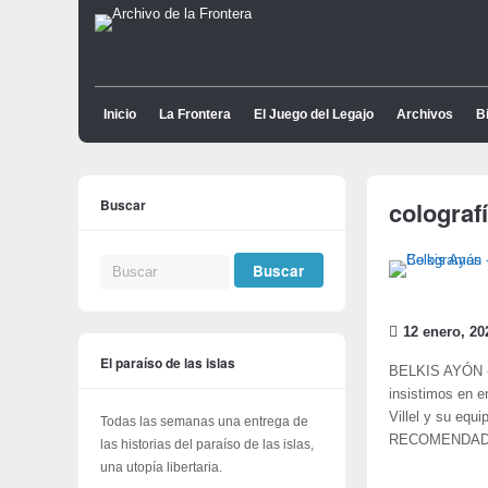
Inicio
La Frontera
El Juego del Legajo
Archivos
Bi
Buscar
colograf
12 enero, 20
El paraíso de las islas
BELKIS AYÓN - 
insistimos en e
Villel y su eq
Todas las semanas una entrega de
RECOMENDADAS e
las historias del paraíso de las islas,
una utopía libertaria.