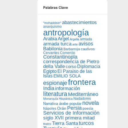
Palabras Clave
abastecimientos
"mohaddisin"
anarquismo
antropología
Arabia
Argel
armada
Argelia
avisos
armada turca
arte
Babilonia
Barbarroja
cautivos
Cervantes
Comercio
Constantinopla
correspondencia de Pietro
della Valle
Diplomacia
corso
Egipto
El Paraiso de las
Islas
EMILIO SOLA
frontera
espionaje
India
información
literatura
Mediterráneo
Nadadores
Monarquía Hispánica
novela
Narrativa árabe popular
Persia
Orán
Nápoles
poesía
Servicios de Información
siglo XVII primera mitad
turcos
Tierra Santa
teatro