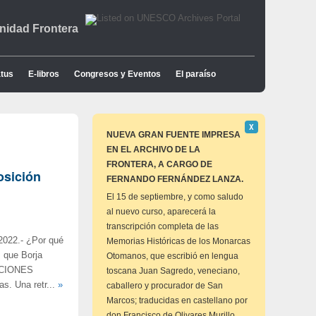
idad Frontera
tus
E-libros
Congresos y Eventos
El paraíso
Descartar
Χ
este
NUEVA GRAN FUENTE IMPRESA
aviso
EN EL ARCHIVO DE LA
FRONTERA, A CARGO DE
osición
FERNANDO FERNÁNDEZ LANZA.
El 15 de septiembre, y como saludo
al nuevo curso, aparecerá la
transcripción completa de las
2022.- ¿Por qué
Memorias Históricas de los Monarcas
s que Borja
Otomanos, que escribió en lengua
SICIONES
toscana Juan Sagredo, veneciano,
s. Una retr...
»
caballero y procurador de San
Marcos; traducidas en castellano por
don Francisco de Olivares Murillo,