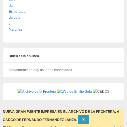
Quién está en línea
Actualmente no hay usuarios conectados
NUEVA GRAN FUENTE IMPRESA EN EL ARCHIVO DE LA FRONTERA, A
Descartar
Χ
CARGO DE FERNANDO FERNÁNDEZ LANZA.
este
aviso