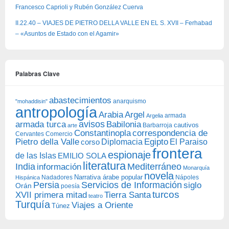
Francesco Caprioli y Rubén González Cuerva
II.22.40 – VIAJES DE PIETRO DELLA VALLE EN EL S. XVII – Ferhabad
– «Asuntos de Estado con el Agamir»
Palabras Clave
abastecimientos
anarquismo
"mohaddisin"
antropología
Arabia
Argel
armada
Argelia
avisos
armada turca
Babilonia
Barbarroja
cautivos
arte
Constantinopla
correspondencia de
Cervantes
Comercio
Egipto
Pietro della Valle
Diplomacia
corso
El Paraiso
frontera
espionaje
de las Islas
EMILIO SOLA
literatura
India
Mediterráneo
información
Monarquía
novela
Narrativa árabe popular
Nadadores
Nápoles
Hispánica
Persia
Servicios de Información
siglo
Orán
poesía
turcos
XVII primera mitad
Tierra Santa
teatro
Turquía
Viajes a Oriente
Túnez