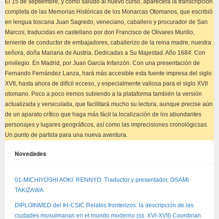
El 15 de septiembre, y como saludo al nuevo curso, aparecerá la transcripción
completa de las Memorias Históricas de los Monarcas Otomanos, que escribió
en lengua toscana Juan Sagredo, veneciano, caballero y procurador de San
Marcos; traducidas en castellano por don Francisco de Olivares Murillo,
teniente de conductor de embajadores, caballerizo de la reina madre, nuestra
señora, doña Mariana de Austria. Dedicadas a Su Majestad. Año 1684. Con
privilegio. En Madrid, por Juan García Infanzón. Con una presentación de
Fernando Fernández Lanza, hará más accesible esta fuente impresa del siglo
XVII, hasta ahora de difícil ecceso, y especialmente valiosa para el siglo XVII
otomano. Poco a poco iremos subiendo a la plataforma también la versión
actualizada y versiculada, que facilitará mucho su lectura, aunque precise aún
de un aparato crítico que haga más fácil la localización de los abundantes
personajes y lugares geográficos, así como las imprecisiones cronológicsas.
Un punto de partida para una nueva aventura.
Novedades
01-MICHIYOSHI AOKI: RENNYO. Traductor y presentador, OSAMI
TAKIZAWA
DIPLOINMED del IH-CSIC Relatos fronterizos: la descripción de las
ciudades musulmanas en el mundo moderno (ss. XVI-XVII) Coordinan