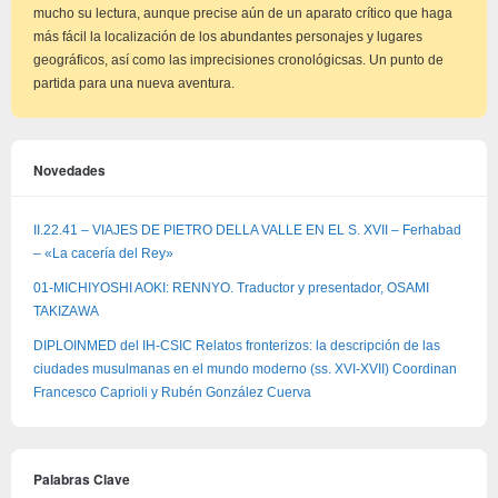
mucho su lectura, aunque precise aún de un aparato crítico que haga
más fácil la localización de los abundantes personajes y lugares
geográficos, así como las imprecisiones cronológicsas. Un punto de
partida para una nueva aventura.
Novedades
II.22.41 – VIAJES DE PIETRO DELLA VALLE EN EL S. XVII – Ferhabad
– «La cacería del Rey»
01-MICHIYOSHI AOKI: RENNYO. Traductor y presentador, OSAMI
TAKIZAWA
DIPLOINMED del IH-CSIC Relatos fronterizos: la descripción de las
ciudades musulmanas en el mundo moderno (ss. XVI-XVII) Coordinan
Francesco Caprioli y Rubén González Cuerva
Palabras Clave