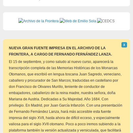
Descar
Χ
este
NUEVA GRAN FUENTE IMPRESA EN EL ARCHIVO DE LA
aviso
FRONTERA, A CARGO DE FERNANDO FERNÁNDEZ LANZA.
El 15 de septiembre, y como saludo al nuevo curso, aparecerá la
transcripción completa de las Memorias Históricas de los Monarcas
Otomanos, que escribió en lengua toscana Juan Sagredo, veneciano,
caballero y procurador de San Marcos; traducidas en castellano por
don Francisco de Olivares Murillo, teniente de conductor de
embajadores, caballerizo de la reina madre, nuestra señora, doña
Mariana de Austria. Dedicadas a Su Majestad. Año 1684. Con
privilegio. En Madrid, por Juan García Infanzón. Con una presentación
de Fernando Fernández Lanza, hará más accesible esta fuente
impresa del siglo XVII, hasta ahora de difícil ecceso, y especialmente
valiosa para el siglo XVII otomano. Poco a poco iremos subiendo a la
plataforma también la versión actualizada y versiculada, que facilitará