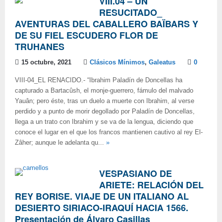
VIII.04 – UN
RESUCITADO_
AVENTURAS DEL CABALLERO BAÏBARS Y
DE SU FIEL ESCUDERO FLOR DE
TRUHANES
15 octubre, 2021
Clásicos Mínimos
,
Galeatus
0
VIII-04_EL RENACIDO.- “Ibrahim Paladín de Doncellas ha
capturado a Bartacûsh, el monje-guerrero, fámulo del malvado
Yauân; pero éste, tras un duelo a muerte con Ibrahim, al verse
perdido y a punto de morir degollado por Paladín de Doncellas,
llega a un trato con Ibrahim y se va de la lengua, diciendo que
conoce el lugar en el que los francos mantienen cautivo al rey El-
Zâher; aunque le adelanta qu...
»
VESPASIANO DE
ARIETE: RELACIÓN DEL
REY BORISE. VIAJE DE UN ITALIANO AL
DESIERTO SIRIACO-IRAQUÍ HACIA 1566.
Presentación de Álvaro Casillas