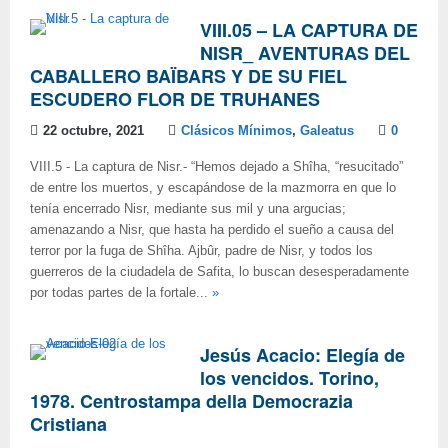
VIII.05 – LA CAPTURA DE
NISR_ AVENTURAS DEL
CABALLERO BAÏBARS Y DE SU FIEL
ESCUDERO FLOR DE TRUHANES
22 octubre, 2021
Clásicos Mínimos
,
Galeatus
0
VIII.5 - La captura de Nisr.- “Hemos dejado a Shîha, “resucitado”
de entre los muertos, y escapándose de la mazmorra en que lo
tenía encerrado Nisr, mediante sus mil y una argucias;
amenazando a Nisr, que hasta ha perdido el sueño a causa del
terror por la fuga de Shîha. Ajbûr, padre de Nisr, y todos los
guerreros de la ciudadela de Safita, lo buscan desesperadamente
por todas partes de la fortale...
»
Jesús Acacio: Elegía de
los vencidos. Torino,
1978. Centrostampa della Democrazia
Cristiana