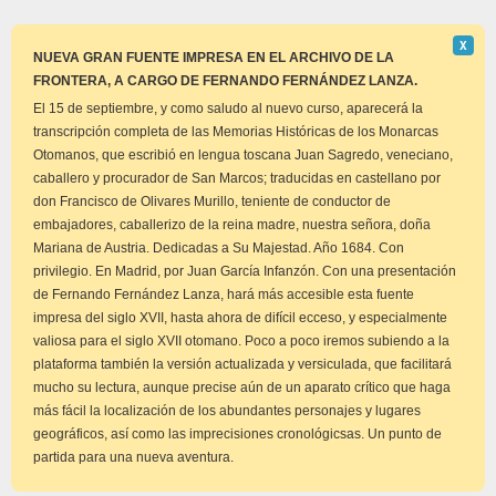
Descar
Χ
este
NUEVA GRAN FUENTE IMPRESA EN EL ARCHIVO DE LA
aviso
FRONTERA, A CARGO DE FERNANDO FERNÁNDEZ LANZA.
El 15 de septiembre, y como saludo al nuevo curso, aparecerá la
transcripción completa de las Memorias Históricas de los Monarcas
Otomanos, que escribió en lengua toscana Juan Sagredo, veneciano,
caballero y procurador de San Marcos; traducidas en castellano por
don Francisco de Olivares Murillo, teniente de conductor de
embajadores, caballerizo de la reina madre, nuestra señora, doña
Mariana de Austria. Dedicadas a Su Majestad. Año 1684. Con
privilegio. En Madrid, por Juan García Infanzón. Con una presentación
de Fernando Fernández Lanza, hará más accesible esta fuente
impresa del siglo XVII, hasta ahora de difícil ecceso, y especialmente
valiosa para el siglo XVII otomano. Poco a poco iremos subiendo a la
plataforma también la versión actualizada y versiculada, que facilitará
mucho su lectura, aunque precise aún de un aparato crítico que haga
más fácil la localización de los abundantes personajes y lugares
geográficos, así como las imprecisiones cronológicsas. Un punto de
partida para una nueva aventura.