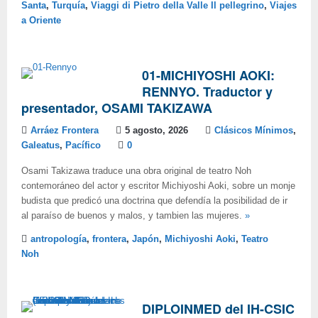
Santa
,
Turquía
,
Viaggi di Pietro della Valle Il pellegrino
,
Viajes
a Oriente
01-MICHIYOSHI AOKI:
RENNYO. Traductor y
presentador, OSAMI TAKIZAWA
Arráez Frontera
5 agosto, 2026
Clásicos Mínimos
,
Galeatus
,
Pacífico
0
Osami Takizawa traduce una obra original de teatro Noh
contemoráneo del actor y escritor Michiyoshi Aoki, sobre un monje
budista que predicó una doctrina que defendía la posibilidad de ir
al paraíso de buenos y malos, y tambien las mujeres.
»
antropología
,
frontera
,
Japón
,
Michiyoshi Aoki
,
Teatro
Noh
DIPLOINMED del IH-CSIC