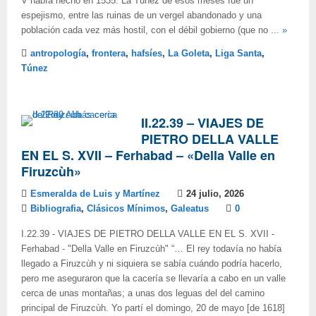
V había hecho en 1535. La Túnez de esos meses fue un
espejismo, entre las ruinas de un vergel abandonado y una
población cada vez más hostil, con el débil gobierno (que no ...
»
antropología
,
frontera
,
hafsíes
,
La Goleta
,
Liga Santa
,
Túnez
II.22.39 – VIAJES DE
PIETRO DELLA VALLE
EN EL S. XVII – Ferhabad – «Della Valle en
Firuzcùh»
Esmeralda de Luis y Martínez
24 julio, 2026
Bibliografia
,
Clásicos Mínimos
,
Galeatus
0
I.22.39 - VIAJES DE PIETRO DELLA VALLE EN EL S. XVII -
Ferhabad - "Della Valle en Firuzcùh" “… El rey todavía no había
llegado a Firuzcùh y ni siquiera se sabía cuándo podría hacerlo,
pero me aseguraron que la cacería se llevaría a cabo en un valle
cerca de unas montañas; a unas dos leguas del del camino
principal de Firuzcùh. Yo partí el domingo, 20 de mayo [de 1618]