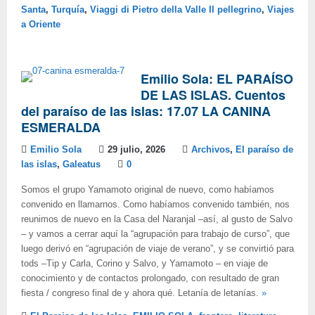
Santa
,
Turquía
,
Viaggi di Pietro della Valle Il pellegrino
,
Viajes
a Oriente
Emilio Sola: EL PARAÍSO
DE LAS ISLAS. Cuentos
del paraíso de las islas: 17.07 LA CANINA
ESMERALDA
Emilio Sola
29 julio, 2026
Archivos
,
El paraíso de
las islas
,
Galeatus
0
Somos el grupo Yamamoto original de nuevo, como habíamos
convenido en llamarnos. Como habíamos convenido también, nos
reunimos de nuevo en la Casa del Naranjal –así, al gusto de Salvo
– y vamos a cerrar aquí la “agrupación para trabajo de curso”, que
luego derivó en “agrupación de viaje de verano”, y se convirtió para
tods –Tip y Carla, Corino y Salvo, y Yamamoto – en viaje de
conocimiento y de contactos prolongado, con resultado de gran
fiesta / congreso final de y ahora qué. Letanía de letanías.
»