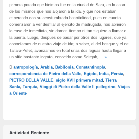
primera parada que hicimos fue en la ciudad de Saru, en la casa
de los mismos que nos alojaron a la ida, y que nos estaban
esperando con su acostumbrada hospitalidad, pues en cuanto
comenzaron a ver desfilar al ejército de madrugada, nos abrieron
la casa de inmediato, sin darnos tiempo ni tan siquiera a llamar a
la puerta. Luego, después de pasar por otros dos lugares, que ya
conocíamos de nuestro viaje de ida; a saber, el del bosque y el de
Tallara-Pefèt, avanzamos en total unas dos leguas hasta llegar a
un sitio bastante ingrato, conocido como Scirgah, ...
»
antropología
,
Arabia
,
Babilonia
,
Constantinopla
,
correspondencia de Pietro della Valle
,
Egipto
,
India
,
Persia
,
PIETRO DELLA VALLE
,
siglo XVII primera mitad
,
Tierra
Santa
,
Turquía
,
Viaggi di Pietro della Valle Il pellegrino
,
Viajes
a Oriente
Actividad Reciente