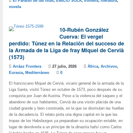
El Paraiso de las Islas
,
EMILIO SOLA
,
frontera
,
literatura
,
novela
10-Rubén González
Cuerva: El vergel
perdido: Túnez en la Relación del succeso de
la Armada de la Liga de fray Miquel de Cervià
(1573)
Arráez Frontera
27 julio, 2026
África
,
Archivos
,
Eurasia
,
Mediterráneo
0
El franciscano Miquel de Cervià, vicario general de la armada de la
Liga Santa, visitó Túnez en octubre de 1573, poco después de su
conquista por Juan de Austria. Pese a la violencia del saqueo y el
abandono de sus habitantes, Cervià da una visión plácida de una
ciudad grande y bien construida, en la que se disimulan las huellas
de la decadencia. El relato pinta una digna capital en la que las
tropas de los Habsburgos ya preparaban su ocupación estable, en
lugar de devolverla a un príncipe de la dinastía hafsí como Carlos