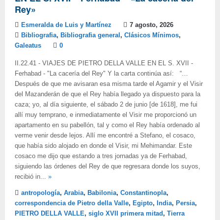
Rey»
Esmeralda de Luis y Martínez
7 agosto, 2026
Bibliografia
,
Bibliografia general
,
Clásicos Mínimos
,
Galeatus
0
II.22.41 - VIAJES DE PIETRO DELLA VALLE EN EL S. XVII -
Ferhabad - "La cacería del Rey" Y la carta continúa así: “…
Después de que me avisaran esa misma tarde el Agamir y el Visir
del Mazanderán de que el Rey había llegado ya dispuesto para la
caza; yo, al día siguiente, el sábado 2 de junio [de 1618], me fui
allí muy temprano, e inmediatamente el Visir me proporcionó un
apartamento en su pabellón, tal y como el Rey había ordenado al
verme venir desde lejos. Allí me encontré a Stefano, el cosaco,
que había sido alojado en donde el Visir, mi Mehimandar. Este
cosaco me dijo que estando a tres jornadas ya de Ferhabad,
siguiendo las órdenes del Rey de que regresara donde los suyos,
recibió in...
»
antropología
,
Arabia
,
Babilonia
,
Constantinopla
,
correspondencia de Pietro della Valle
,
Egipto
,
India
,
Persia
,
PIETRO DELLA VALLE
,
siglo XVII primera mitad
,
Tierra