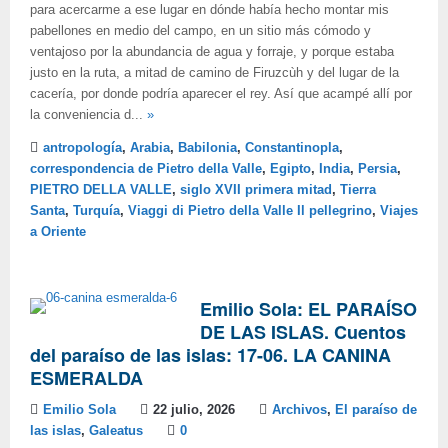
para acercarme a ese lugar en dónde había hecho montar mis
pabellones en medio del campo, en un sitio más cómodo y
ventajoso por la abundancia de agua y forraje, y porque estaba
justo en la ruta, a mitad de camino de Firuzcùh y del lugar de la
cacería, por donde podría aparecer el rey. Así que acampé allí por
la conveniencia d...
»
antropología
,
Arabia
,
Babilonia
,
Constantinopla
,
correspondencia de Pietro della Valle
,
Egipto
,
India
,
Persia
,
PIETRO DELLA VALLE
,
siglo XVII primera mitad
,
Tierra
Santa
,
Turquía
,
Viaggi di Pietro della Valle Il pellegrino
,
Viajes
a Oriente
Emilio Sola: EL PARAÍSO
DE LAS ISLAS. Cuentos
del paraíso de las islas: 17-06. LA CANINA
ESMERALDA
Emilio Sola
22 julio, 2026
Archivos
,
El paraíso de
las islas
,
Galeatus
0