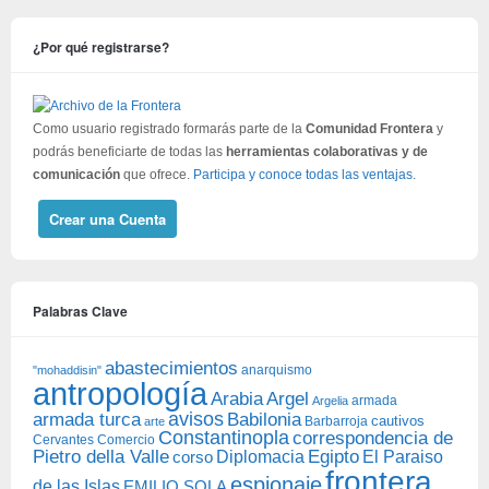
¿Por qué registrarse?
Como usuario registrado formarás parte de la
Comunidad Frontera
y
podrás beneficiarte de todas las
herramientas colaborativas y de
comunicación
que ofrece.
Participa y conoce todas las ventajas
.
Crear una Cuenta
Palabras Clave
abastecimientos
anarquismo
"mohaddisin"
antropología
Arabia
Argel
armada
Argelia
avisos
armada turca
Babilonia
Barbarroja
cautivos
arte
Constantinopla
correspondencia de
Cervantes
Comercio
Egipto
Pietro della Valle
Diplomacia
corso
El Paraiso
frontera
espionaje
de las Islas
EMILIO SOLA