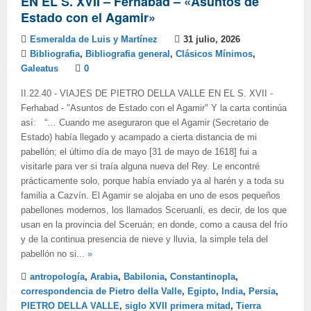
EN EL S. XVII – Ferhabad – «Asuntos de
Estado con el Agamir»
Esmeralda de Luis y Martínez
31 julio, 2026
Bibliografia
,
Bibliografia general
,
Clásicos Mínimos
,
Galeatus
0
II.22.40 - VIAJES DE PIETRO DELLA VALLE EN EL S. XVII -
Ferhabad - "Asuntos de Estado con el Agamir" Y la carta continúa
así: “… Cuando me aseguraron que el Agamir (Secretario de
Estado) había llegado y acampado a cierta distancia de mi
pabellón; el último día de mayo [31 de mayo de 1618] fui a
visitarle para ver si traía alguna nueva del Rey. Le encontré
prácticamente solo, porque había enviado ya al harén y a toda su
familia a Cazvín. El Agamir se alojaba en uno de esos pequeños
pabellones modernos, los llamados Sceruanli, es decir, de los que
usan en la provincia del Sceruán; en donde, como a causa del frío
y de la continua presencia de nieve y lluvia, la simple tela del
pabellón no si...
»
antropología
,
Arabia
,
Babilonia
,
Constantinopla
,
correspondencia de Pietro della Valle
,
Egipto
,
India
,
Persia
,
PIETRO DELLA VALLE
,
siglo XVII primera mitad
,
Tierra