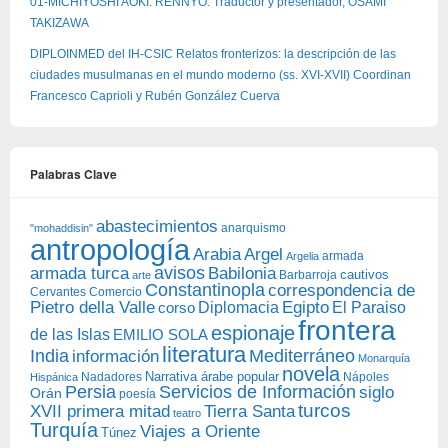
01-MICHIYOSHI AOKI: RENNYO. Traductor y presentador, OSAMI
TAKIZAWA
DIPLOINMED del IH-CSIC Relatos fronterizos: la descripción de las
ciudades musulmanas en el mundo moderno (ss. XVI-XVII) Coordinan
Francesco Caprioli y Rubén González Cuerva
Palabras Clave
abastecimientos
anarquismo
"mohaddisin"
antropología
Arabia
Argel
armada
Argelia
avisos
armada turca
Babilonia
Barbarroja
cautivos
arte
Constantinopla
correspondencia de
Cervantes
Comercio
Egipto
Pietro della Valle
Diplomacia
corso
El Paraiso
frontera
espionaje
de las Islas
EMILIO SOLA
literatura
India
Mediterráneo
información
Monarquía
novela
Narrativa árabe popular
Nadadores
Nápoles
Hispánica
Persia
Servicios de Información
siglo
Orán
poesía
turcos
XVII primera mitad
Tierra Santa
teatro
Turquía
Viajes a Oriente
Túnez