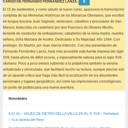
Descartar
Χ
CARGO DE FERNANDO FERNÁNDEZ LANZA.
este
aviso
El 15 de septiembre, y como saludo al nuevo curso, aparecerá la transcripción
completa de las Memorias Históricas de los Monarcas Otomanos, que escribió
en lengua toscana Juan Sagredo, veneciano, caballero y procurador de San
Marcos; traducidas en castellano por don Francisco de Olivares Murillo,
teniente de conductor de embajadores, caballerizo de la reina madre, nuestra
señora, doña Mariana de Austria. Dedicadas a Su Majestad. Año 1684. Con
privilegio. En Madrid, por Juan García Infanzón. Con una presentación de
Fernando Fernández Lanza, hará más accesible esta fuente impresa del siglo
XVII, hasta ahora de difícil ecceso, y especialmente valiosa para el siglo XVII
otomano. Poco a poco iremos subiendo a la plataforma también la versión
actualizada y versiculada, que facilitará mucho su lectura, aunque precise aún
de un aparato crítico que haga más fácil la localización de los abundantes
personajes y lugares geográficos, así como las imprecisiones cronológicsas.
Un punto de partida para una nueva aventura.
Novedades
II.22.41 – VIAJES DE PIETRO DELLA VALLE EN EL S. XVII – Ferhabad
– «La cacería del Rey»