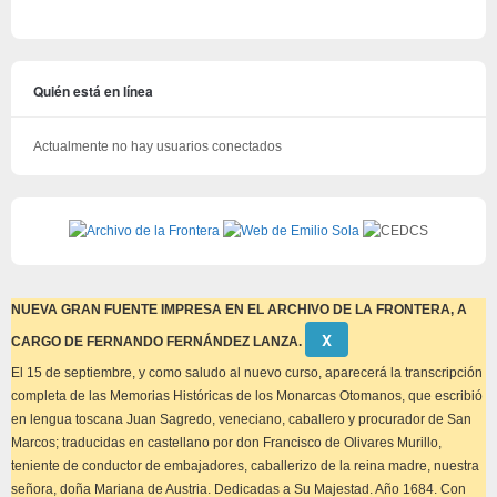
Quién está en línea
Actualmente no hay usuarios conectados
NUEVA GRAN FUENTE IMPRESA EN EL ARCHIVO DE LA FRONTERA, A
Descartar
Χ
CARGO DE FERNANDO FERNÁNDEZ LANZA.
este
aviso
El 15 de septiembre, y como saludo al nuevo curso, aparecerá la transcripción
completa de las Memorias Históricas de los Monarcas Otomanos, que escribió
en lengua toscana Juan Sagredo, veneciano, caballero y procurador de San
Marcos; traducidas en castellano por don Francisco de Olivares Murillo,
teniente de conductor de embajadores, caballerizo de la reina madre, nuestra
señora, doña Mariana de Austria. Dedicadas a Su Majestad. Año 1684. Con