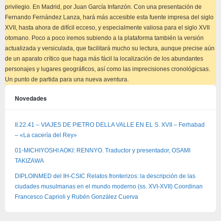
privilegio. En Madrid, por Juan García Infanzón. Con una presentación de
Fernando Fernández Lanza, hará más accesible esta fuente impresa del siglo
XVII, hasta ahora de difícil ecceso, y especialmente valiosa para el siglo XVII
otomano. Poco a poco iremos subiendo a la plataforma también la versión
actualizada y versiculada, que facilitará mucho su lectura, aunque precise aún
de un aparato crítico que haga más fácil la localización de los abundantes
personajes y lugares geográficos, así como las imprecisiones cronológicsas.
Un punto de partida para una nueva aventura.
Novedades
II.22.41 – VIAJES DE PIETRO DELLA VALLE EN EL S. XVII – Ferhabad
– «La cacería del Rey»
01-MICHIYOSHI AOKI: RENNYO. Traductor y presentador, OSAMI
TAKIZAWA
DIPLOINMED del IH-CSIC Relatos fronterizos: la descripción de las
ciudades musulmanas en el mundo moderno (ss. XVI-XVII) Coordinan
Francesco Caprioli y Rubén González Cuerva