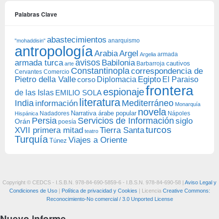
Palabras Clave
abastecimientos
anarquismo
"mohaddisin"
antropología
Arabia
Argel
armada
Argelia
avisos
armada turca
Babilonia
Barbarroja
cautivos
arte
Constantinopla
correspondencia de
Cervantes
Comercio
Egipto
Pietro della Valle
Diplomacia
corso
El Paraiso
frontera
espionaje
de las Islas
EMILIO SOLA
literatura
India
Mediterráneo
información
Monarquía
novela
Narrativa árabe popular
Nadadores
Nápoles
Hispánica
Persia
Servicios de Información
siglo
Orán
poesía
turcos
XVII primera mitad
Tierra Santa
teatro
Turquía
Viajes a Oriente
Túnez
Copyright © CEDCS - I.S.B.N. 978-84-690-5859-6 - I.B.S.N. 978-84-690-58 |
Aviso Legal y
Condiciones de Uso
|
Política de privacidad y Cookies
| Licencia
Creative Commons:
Reconocimiento-No comercial / 3.0 Unported License
Nuevo informe