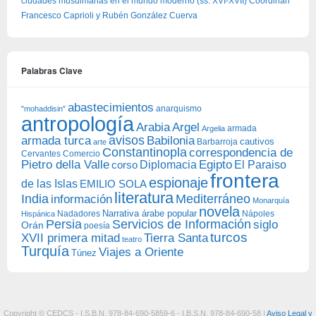
ciudades musulmanas en el mundo moderno (ss. XVI-XVII) Coordinan
Francesco Caprioli y Rubén González Cuerva
Palabras Clave
abastecimientos
anarquismo
"mohaddisin"
antropología
Arabia
Argel
armada
Argelia
avisos
armada turca
Babilonia
Barbarroja
cautivos
arte
Constantinopla
correspondencia de
Cervantes
Comercio
Egipto
Pietro della Valle
Diplomacia
corso
El Paraiso
frontera
espionaje
de las Islas
EMILIO SOLA
literatura
India
Mediterráneo
información
Monarquía
novela
Narrativa árabe popular
Nadadores
Nápoles
Hispánica
Persia
Servicios de Información
siglo
Orán
poesía
turcos
XVII primera mitad
Tierra Santa
teatro
Turquía
Viajes a Oriente
Túnez
Copyright © CEDCS - I.S.B.N. 978-84-690-5859-6 - I.B.S.N. 978-84-690-58 |
Aviso Legal y