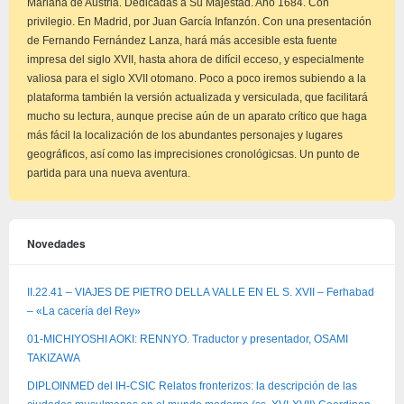
Mariana de Austria. Dedicadas a Su Majestad. Año 1684. Con
privilegio. En Madrid, por Juan García Infanzón. Con una presentación
de Fernando Fernández Lanza, hará más accesible esta fuente
impresa del siglo XVII, hasta ahora de difícil ecceso, y especialmente
valiosa para el siglo XVII otomano. Poco a poco iremos subiendo a la
plataforma también la versión actualizada y versiculada, que facilitará
mucho su lectura, aunque precise aún de un aparato crítico que haga
más fácil la localización de los abundantes personajes y lugares
geográficos, así como las imprecisiones cronológicsas. Un punto de
partida para una nueva aventura.
Novedades
II.22.41 – VIAJES DE PIETRO DELLA VALLE EN EL S. XVII – Ferhabad
– «La cacería del Rey»
01-MICHIYOSHI AOKI: RENNYO. Traductor y presentador, OSAMI
TAKIZAWA
DIPLOINMED del IH-CSIC Relatos fronterizos: la descripción de las