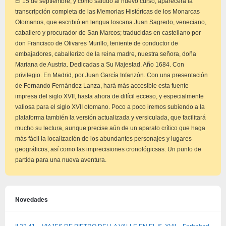
El 15 de septiembre, y como saludo al nuevo curso, aparecerá la
transcripción completa de las Memorias Históricas de los Monarcas
Otomanos, que escribió en lengua toscana Juan Sagredo, veneciano,
caballero y procurador de San Marcos; traducidas en castellano por
don Francisco de Olivares Murillo, teniente de conductor de
embajadores, caballerizo de la reina madre, nuestra señora, doña
Mariana de Austria. Dedicadas a Su Majestad. Año 1684. Con
privilegio. En Madrid, por Juan García Infanzón. Con una presentación
de Fernando Fernández Lanza, hará más accesible esta fuente
impresa del siglo XVII, hasta ahora de difícil ecceso, y especialmente
valiosa para el siglo XVII otomano. Poco a poco iremos subiendo a la
plataforma también la versión actualizada y versiculada, que facilitará
mucho su lectura, aunque precise aún de un aparato crítico que haga
más fácil la localización de los abundantes personajes y lugares
geográficos, así como las imprecisiones cronológicsas. Un punto de
partida para una nueva aventura.
Novedades