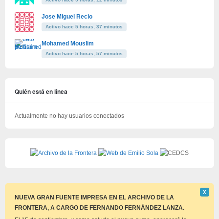
Jose Miguel Recio
Activo hace 5 horas, 37 minutos
Mohamed Mouslim
Activo hace 5 horas, 57 minutos
Quién está en línea
Actualmente no hay usuarios conectados
Descar
Χ
este
NUEVA GRAN FUENTE IMPRESA EN EL ARCHIVO DE LA
aviso
FRONTERA, A CARGO DE FERNANDO FERNÁNDEZ LANZA.