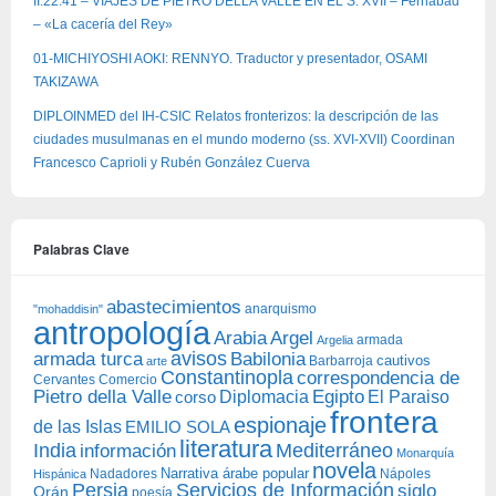
II.22.41 – VIAJES DE PIETRO DELLA VALLE EN EL S. XVII – Ferhabad
– «La cacería del Rey»
01-MICHIYOSHI AOKI: RENNYO. Traductor y presentador, OSAMI
TAKIZAWA
DIPLOINMED del IH-CSIC Relatos fronterizos: la descripción de las
ciudades musulmanas en el mundo moderno (ss. XVI-XVII) Coordinan
Francesco Caprioli y Rubén González Cuerva
Palabras Clave
abastecimientos
anarquismo
"mohaddisin"
antropología
Arabia
Argel
armada
Argelia
avisos
armada turca
Babilonia
Barbarroja
cautivos
arte
Constantinopla
correspondencia de
Cervantes
Comercio
Egipto
Pietro della Valle
Diplomacia
corso
El Paraiso
frontera
espionaje
de las Islas
EMILIO SOLA
literatura
India
Mediterráneo
información
Monarquía
novela
Narrativa árabe popular
Nadadores
Nápoles
Hispánica
Persia
Servicios de Información
siglo
Orán
poesía