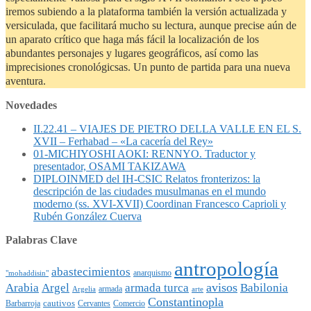
iremos subiendo a la plataforma también la versión actualizada y
versiculada, que facilitará mucho su lectura, aunque precise aún de
un aparato crítico que haga más fácil la localización de los
abundantes personajes y lugares geográficos, así como las
imprecisiones cronológicsas. Un punto de partida para una nueva
aventura.
Novedades
II.22.41 – VIAJES DE PIETRO DELLA VALLE EN EL S.
XVII – Ferhabad – «La cacería del Rey»
01-MICHIYOSHI AOKI: RENNYO. Traductor y
presentador, OSAMI TAKIZAWA
DIPLOINMED del IH-CSIC Relatos fronterizos: la
descripción de las ciudades musulmanas en el mundo
moderno (ss. XVI-XVII) Coordinan Francesco Caprioli y
Rubén González Cuerva
Palabras Clave
antropología
abastecimientos
anarquismo
"mohaddisin"
avisos
Arabia
Argel
armada turca
Babilonia
armada
Argelia
arte
Constantinopla
cautivos
Barbarroja
Cervantes
Comercio