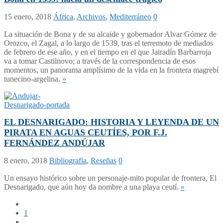
15 enero, 2018
África
,
Archivos
,
Mediterráneo
0
La situación de Bona y de su alcaide y gobernador Alvar Gómez de
Orozco, el Zagal, a lo largo de 1539, tras el terremoto de mediados
de febrero de ese año, y en el tiempo en el que Jairadín Barbarroja
va a tomar Castilnovo; a través de la correspondencia de esos
momentos, un panorama amplísimo de la vida en la frontera magrebí
tunecino-argelina.
»
EL DESNARIGADO: HISTORIA Y LEYENDA DE UN
PIRATA EN AGUAS CEUTÍES, POR F.J.
FERNÁNDEZ ANDÚJAR
8 enero, 2018
Bibliografia
,
Reseñas
0
Un ensayo histórico sobre un personaje-mito popular de frontera, El
Desnarigado, que aún hoy da nombre a una playa ceutí.
»
1
…