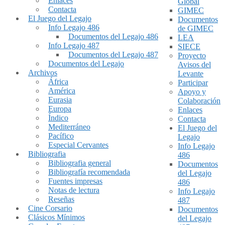
Enlaces
Global
Contacta
GIMEC
El Juego del Legajo
Documentos
Info Legajo 486
de GIMEC
Documentos del Legajo 486
LEA
Info Legajo 487
SIECE
Documentos del Legajo 487
Proyecto
Documentos del Legajo
Avisos del
Archivos
Levante
África
Participar
América
Apoyo y
Eurasia
Colaboración
Europa
Enlaces
Índico
Contacta
Mediterráneo
El Juego del
Pacífico
Legajo
Especial Cervantes
Info Legajo
Bibliografia
486
Bibliografia general
Documentos
Bibliografía recomendada
del Legajo
Fuentes impresas
486
Notas de lectura
Info Legajo
Reseñas
487
Cine Corsario
Documentos
Clásicos Mínimos
del Legajo