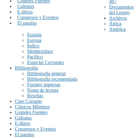
Grandes Fuentes
487
Galeatus
Documentos
E-libros
del Legajo
Congresos y Eventos
Archivos
El paraíso
África
América
Eurasia
Europa
Índico
Mediterráneo
Pacífico
Especial Cervantes
Bibliografia
Bibliografia general
Bibliografía recomendada
Fuentes impresas
Notas de lectura
Reseñas
Cine Corsario
Clásicos Mínimos
Grandes Fuentes
Galeatus
E-libros
Congresos y Eventos
El paraíso