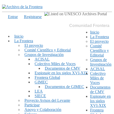
Entrar
Registrarse
Comunidad Frontera
Inicio
Inicio
La Frontera
La Frontera
El proyecto
El proyecto
Comité
Comité Científico y Editorial
Científico y
Grupos de Investigación
Editorial
ACISAL
Grupos de
Colectivo Miles de Voces
Investigación
Documentos de CMV
ACISAL
Espionaje en los siglos XVI-XIX
Colectivo
Frontera Global
Miles de
GIMEC
Voces
Documentos de GIMEC
Documentos
LEA
de CMV
SIECE
Espionaje en
Proyecto Avisos del Levante
los siglos
Participar
XVI-XIX
Apoyo y Colaboración
Frontera