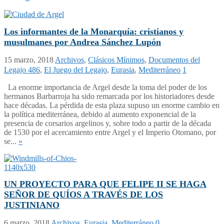
Los informantes de la Monarquía: cristianos y
musulmanes por Andrea Sánchez Lupón
15 marzo, 2018
Archivos
,
Clásicos Mínimos
,
Documentos del
Legajo 486
,
El Juego del Legajo
,
Eurasia
,
Mediterráneo
1
La enorme importancia de Argel desde la toma del poder de los
hermanos Barbarroja ha sido remarcada por los historiadores desde
hace décadas. La pérdida de esta plaza supuso un enorme cambio en
la política mediterránea, debido al aumento exponencial de la
presencia de corsarios argelinos y, sobre todo a partir de la década
de 1530 por el acercamiento entre Argel y el Imperio Otomano, por
se...
»
UN PROYECTO PARA QUE FELIPE II SE HAGA
SEÑOR DE QUÍOS A TRAVÉS DE LOS
JUSTINIANO
6 marzo, 2018
Archivos
,
Eurasia
,
Mediterráneo
0