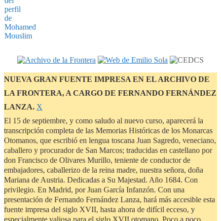
NUEVA GRAN FUENTE IMPRESA EN EL ARCHIVO DE
LA FRONTERA, A CARGO DE FERNANDO FERNÁNDEZ
Descartar
LANZA.
Χ
este
El 15 de septiembre, y como saludo al nuevo curso, aparecerá la
aviso
transcripción completa de las Memorias Históricas de los Monarcas
Otomanos, que escribió en lengua toscana Juan Sagredo, veneciano,
caballero y procurador de San Marcos; traducidas en castellano por
don Francisco de Olivares Murillo, teniente de conductor de
embajadores, caballerizo de la reina madre, nuestra señora, doña
Mariana de Austria. Dedicadas a Su Majestad. Año 1684. Con
privilegio. En Madrid, por Juan García Infanzón. Con una
presentación de Fernando Fernández Lanza, hará más accesible esta
fuente impresa del siglo XVII, hasta ahora de difícil ecceso, y
especialmente valiosa para el siglo XVII otomano. Poco a poco