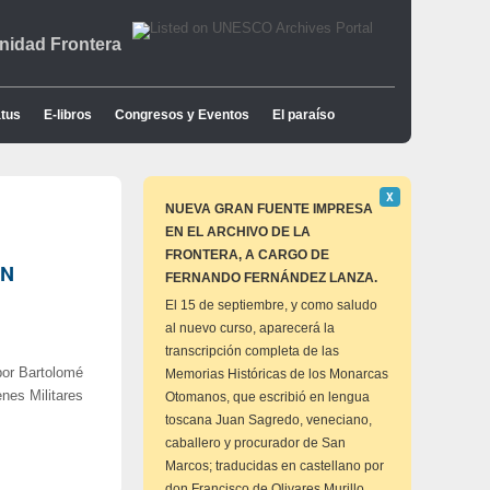
idad Frontera
tus
E-libros
Congresos y Eventos
El paraíso
Descartar
Χ
este
NUEVA GRAN FUENTE IMPRESA
aviso
EN EL ARCHIVO DE LA
FRONTERA, A CARGO DE
EN
FERNANDO FERNÁNDEZ LANZA.
El 15 de septiembre, y como saludo
al nuevo curso, aparecerá la
transcripción completa de las
por Bartolomé
Memorias Históricas de los Monarcas
nes Militares
Otomanos, que escribió en lengua
toscana Juan Sagredo, veneciano,
caballero y procurador de San
Marcos; traducidas en castellano por
don Francisco de Olivares Murillo,