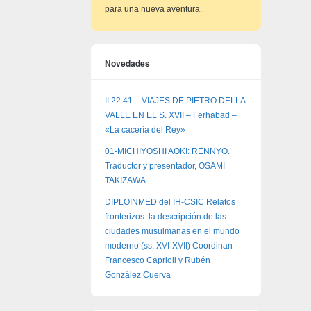
para una nueva aventura.
Novedades
II.22.41 – VIAJES DE PIETRO DELLA
VALLE EN EL S. XVII – Ferhabad –
«La cacería del Rey»
01-MICHIYOSHI AOKI: RENNYO.
Traductor y presentador, OSAMI
TAKIZAWA
DIPLOINMED del IH-CSIC Relatos
fronterizos: la descripción de las
ciudades musulmanas en el mundo
moderno (ss. XVI-XVII) Coordinan
Francesco Caprioli y Rubén
González Cuerva