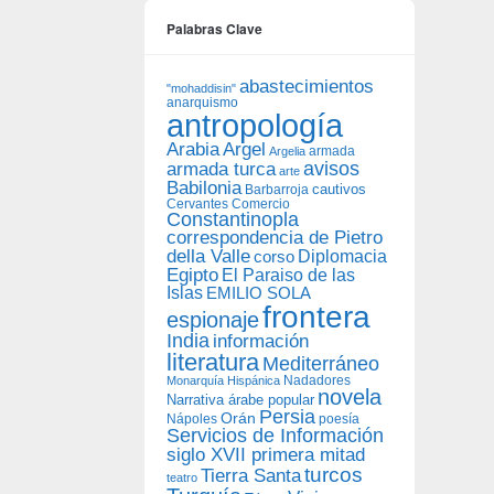
Palabras Clave
abastecimientos
"mohaddisin"
anarquismo
antropología
Arabia
Argel
armada
Argelia
avisos
armada turca
arte
Babilonia
Barbarroja
cautivos
Cervantes
Comercio
Constantinopla
correspondencia de Pietro
della Valle
Diplomacia
corso
Egipto
El Paraiso de las
Islas
EMILIO SOLA
frontera
espionaje
India
información
literatura
Mediterráneo
Nadadores
Monarquía Hispánica
novela
Narrativa árabe popular
Persia
Orán
Nápoles
poesía
Servicios de Información
siglo XVII primera mitad
turcos
Tierra Santa
teatro