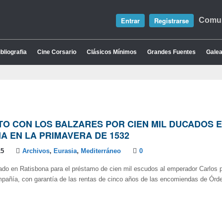
Entrar
Registrarse
Comun
bliografia
Cine Corsario
Clásicos Mínimos
Grandes Fuentes
Galea
TO CON LOS BALZARES POR CIEN MIL DUCADOS 
A EN LA PRIMAVERA DE 1532
15
Archivos
,
Eurasia
,
Mediterráneo
0
ado en Ratisbona para el préstamo de cien mil escudos al emperador Carlos 
pañía, con garantía de las rentas de cinco años de las encomiendas de Órde