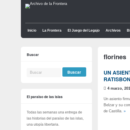
Inicio
La Frontera
El Juego del Legajo
Archivos
Bi
Buscar
florines
UN ASIEN
RATISBON
4 marzo, 20
El paraíso de las islas
Un asiento firm
Belzar y su com
de Castilla.
»
Todas las semanas una entrega de
las historias del paraíso de las islas,
una utopía libertaria.