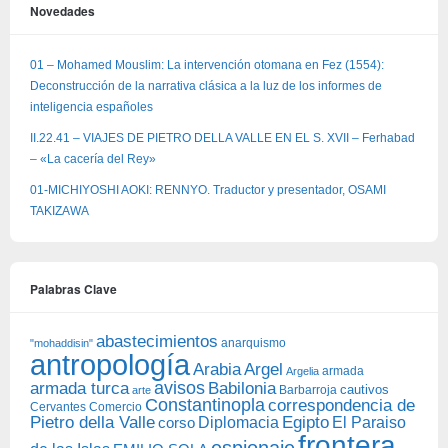
Novedades
01 – Mohamed Mouslim: La intervención otomana en Fez (1554):
Deconstrucción de la narrativa clásica a la luz de los informes de
inteligencia españoles
II.22.41 – VIAJES DE PIETRO DELLA VALLE EN EL S. XVII – Ferhabad
– «La cacería del Rey»
01-MICHIYOSHI AOKI: RENNYO. Traductor y presentador, OSAMI
TAKIZAWA
Palabras Clave
abastecimientos
anarquismo
"mohaddisin"
antropología
Arabia
Argel
armada
Argelia
avisos
armada turca
Babilonia
Barbarroja
cautivos
arte
Constantinopla
correspondencia de
Cervantes
Comercio
Egipto
Pietro della Valle
Diplomacia
corso
El Paraiso
frontera
espionaje