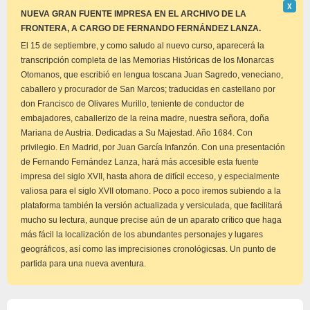
Descar
Χ
este
NUEVA GRAN FUENTE IMPRESA EN EL ARCHIVO DE LA
aviso
FRONTERA, A CARGO DE FERNANDO FERNÁNDEZ LANZA.
El 15 de septiembre, y como saludo al nuevo curso, aparecerá la
transcripción completa de las Memorias Históricas de los Monarcas
Otomanos, que escribió en lengua toscana Juan Sagredo, veneciano,
caballero y procurador de San Marcos; traducidas en castellano por
don Francisco de Olivares Murillo, teniente de conductor de
embajadores, caballerizo de la reina madre, nuestra señora, doña
Mariana de Austria. Dedicadas a Su Majestad. Año 1684. Con
privilegio. En Madrid, por Juan García Infanzón. Con una presentación
de Fernando Fernández Lanza, hará más accesible esta fuente
impresa del siglo XVII, hasta ahora de difícil ecceso, y especialmente
valiosa para el siglo XVII otomano. Poco a poco iremos subiendo a la
plataforma también la versión actualizada y versiculada, que facilitará
mucho su lectura, aunque precise aún de un aparato crítico que haga
más fácil la localización de los abundantes personajes y lugares
geográficos, así como las imprecisiones cronológicsas. Un punto de
partida para una nueva aventura.