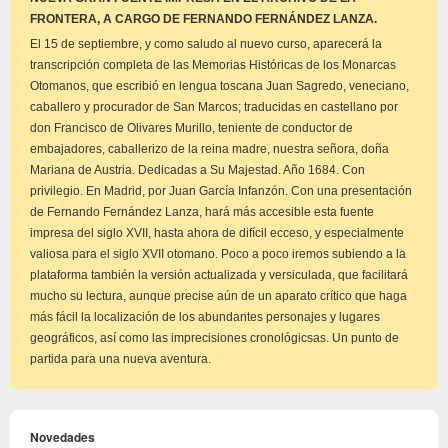
aviso
FRONTERA, A CARGO DE FERNANDO FERNÁNDEZ LANZA.
El 15 de septiembre, y como saludo al nuevo curso, aparecerá la
transcripción completa de las Memorias Históricas de los Monarcas
Otomanos, que escribió en lengua toscana Juan Sagredo, veneciano,
caballero y procurador de San Marcos; traducidas en castellano por
don Francisco de Olivares Murillo, teniente de conductor de
embajadores, caballerizo de la reina madre, nuestra señora, doña
Mariana de Austria. Dedicadas a Su Majestad. Año 1684. Con
privilegio. En Madrid, por Juan García Infanzón. Con una presentación
de Fernando Fernández Lanza, hará más accesible esta fuente
impresa del siglo XVII, hasta ahora de difícil ecceso, y especialmente
valiosa para el siglo XVII otomano. Poco a poco iremos subiendo a la
plataforma también la versión actualizada y versiculada, que facilitará
mucho su lectura, aunque precise aún de un aparato crítico que haga
más fácil la localización de los abundantes personajes y lugares
geográficos, así como las imprecisiones cronológicsas. Un punto de
partida para una nueva aventura.
Novedades