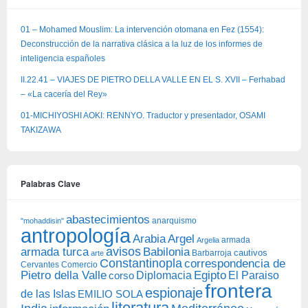
01 – Mohamed Mouslim: La intervención otomana en Fez (1554):
Deconstrucción de la narrativa clásica a la luz de los informes de
inteligencia españoles
II.22.41 – VIAJES DE PIETRO DELLA VALLE EN EL S. XVII – Ferhabad
– «La cacería del Rey»
01-MICHIYOSHI AOKI: RENNYO. Traductor y presentador, OSAMI
TAKIZAWA
Palabras Clave
abastecimientos
anarquismo
"mohaddisin"
antropología
Arabia
Argel
armada
Argelia
avisos
armada turca
Babilonia
Barbarroja
cautivos
arte
Constantinopla
correspondencia de
Cervantes
Comercio
Egipto
Pietro della Valle
Diplomacia
corso
El Paraiso
frontera
espionaje
de las Islas
EMILIO SOLA
literatura