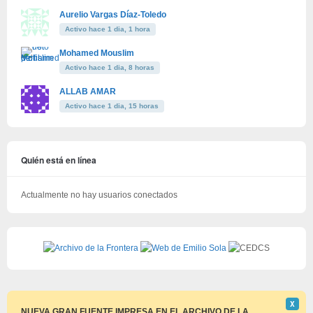
Aurelio Vargas Díaz-Toledo
Activo hace 1 dia, 1 hora
Mohamed Mouslim
Activo hace 1 dia, 8 horas
ALLAB AMAR
Activo hace 1 dia, 15 horas
Quién está en línea
Actualmente no hay usuarios conectados
Descar
Χ
este
NUEVA GRAN FUENTE IMPRESA EN EL ARCHIVO DE LA