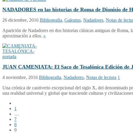
NADADORES en las historias de Roma de Dionisio de Hal
26 diciembre, 2016
Bibliografia
,
Galeatus
,
Nadadores
,
Notas de lectu
Aparición de Nadadores en dos historias clásicas antiguas de Roma, la
aproximación a ellos.
»
JUAN CAMENIATA: El Saco de Tesalónica Edición de Juan
4 noviembre, 2016
Bibliografia
,
Nadadores
,
Notas de lectura
1
Una crónica de cautiverio excepcional del siglo X, del denominado pri
una realidad universal y global que trasciende culturas y civilizacione
1
…
7
8
9