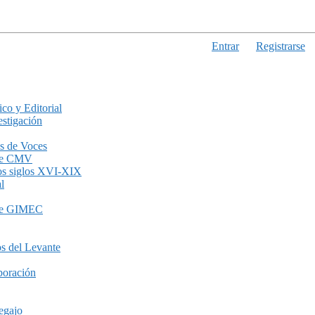
Entrar
Registrarse
ico y Editorial
stigación
s de Voces
de CMV
los siglos XVI-XIX
l
de GIMEC
s del Levante
boración
egajo