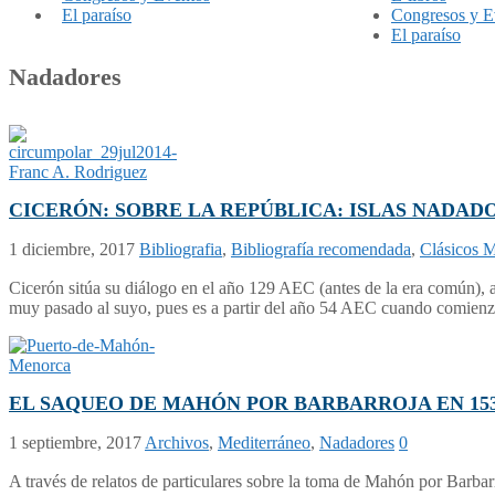
El paraíso
Congresos y E
El paraíso
Nadadores
CICERÓN: SOBRE LA REPÚBLICA: ISLAS NADAD
1 diciembre, 2017
Bibliografia
,
Bibliografía recomendada
,
Clásicos 
Cicerón sitúa su diálogo en el año 129 AEC (antes de la era común), a
muy pasado al suyo, pues es a partir del año 54 AEC cuando comienza 
EL SAQUEO DE MAHÓN POR BARBARROJA EN 153
1 septiembre, 2017
Archivos
,
Mediterráneo
,
Nadadores
0
A través de relatos de particulares sobre la toma de Mahón por Barbar