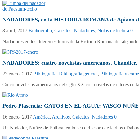
NADADORES, en la HISTORIA ROMANA de Apiano de 
8 abril, 2017
Bibliografia
,
Galeatus
,
Nadadores
,
Notas de lectura
0
Nadadores en los diferentes libros de la Historia Romana del alejand
NADADORES: cuatro novelistas americanos, Chandler, D
23 enero, 2017
Bibliografia
,
Bibliografia general
,
Bibliografía recom
Cinco novelistas americanos del siglo XX con novelas de interés en l
Pedro Plasencia: GATOS EN EL AGUA: VASCO NÚÑEZ D
16 enero, 2017
América
,
Archivos
,
Galeatus
,
Nadadores
0
Un Nadador, Núñez de Balboa, en busca del tesoro de la diosa Dabayb