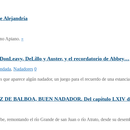
Alejandría
rino Apiano.
»
onLeavy, DeLillo y Auster, y el recordatorio de Abbey…
endada
,
Nadadores
0
as que aparece algún nadador, un juego para el recuerdo de una estanci
E BALBOA, BUEN NADADOR. Del capítulo LXIV de la Hi
e, remontando el río Grande de san Juan o río Atrato, desde su desem