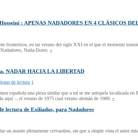
Khaled Hosseini : APENAS NADADORES EN 4 CLÁSICO
te fronterizos, en un verano del siglo XXI en el que el momento transi
bre Nadadores, Nada-Dores.
»
grama. NADAR HACIA LA LIBERTAD
Notas de lectura
1
ratura española una pieza similar que a mí se me antojaría localizada en 
ada aquí –, el verano de 1975 cual verano alemán de 1989.
»
tura de Exiliados, para Nadadores
dar un asunto plenamente cervantino, sin que a simple vista el autor 