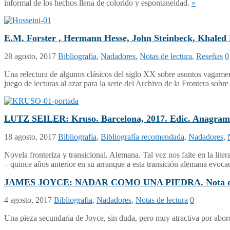
informal de los hechos llena de colorido y espontaneidad.
»
E.M. Forster , Hermann Hesse, John Steinbeck, 
28 agosto, 2017
Bibliografia
,
Nadadores
,
Notas de lectura
,
Reseñas
0
Una relectura de algunos clásicos del siglo XX sobre asuntos vagamen
juego de lecturas al azar para la serie del Archivo de la Frontera so
LUTZ SEILER: Kruso. Barcelona, 2017. Edic. Ana
18 agosto, 2017
Bibliografia
,
Bibliografía recomendada
,
Nadadores
,
Novela fronteriza y transicional. Alemana. Tal vez nos falte en la lite
– quince años anterior en su arranque a esta transición alemana evoc
JAMES JOYCE: NADAR COMO UNA PIEDRA. Nota de lec
4 agosto, 2017
Bibliografia
,
Nadadores
,
Notas de lectura
0
Una pieza secundaria de Joyce, sin duda, pero muy atractiva por abor