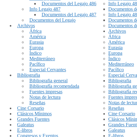
Documentos del Legajo 486
Info Legajo 4
Info Legajo 487
Documentos de
Documentos del Legajo 487
Info Legajo 4
Documentos del Legajo
Documentos de
Archivos
Documentos de
África
Archivos
América
África
Eurasia
América
Europa
Eurasia
Índico
Europa
Mediterráneo
Índico
Pacífico
Mediterráneo
Especial Cervantes
Pacífico
Bibliografia
Especial Cerva
Bibliografia general
Bibliografia
Bibliografía recomendada
Bibliografia ge
Fuentes impresas
Bibliografía 
Notas de lectura
Fuentes impre
Reseñas
Notas de lectu
Cine Corsario
Reseñas
Clásicos Mínimos
Cine Corsario
Grandes Fuentes
Clásicos Míni
Galeatus
Grandes Fuent
E-libros
Galeatus
Congresos y Eventos
E-libros