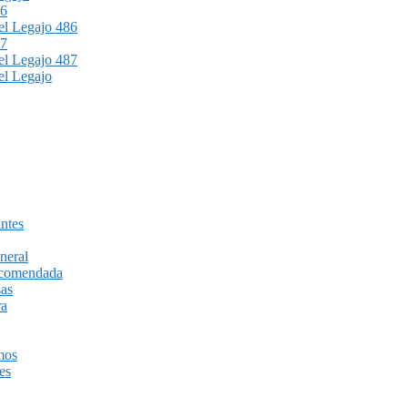
86
l Legajo 486
87
l Legajo 487
l Legajo
ntes
neral
recomendada
sas
ra
mos
es