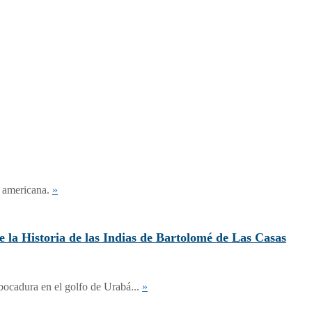
a americana.
»
storia de las Indias de Bartolomé de Las Casas
bocadura en el golfo de Urabá...
»