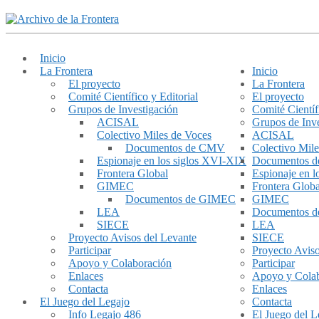
Inicio
La Frontera
Inicio
El proyecto
La Frontera
Comité Científico y Editorial
El proyecto
Grupos de Investigación
Comité Científ
ACISAL
Grupos de Inve
Colectivo Miles de Voces
ACISAL
Documentos de CMV
Colectivo Mile
Espionaje en los siglos XVI-XIX
Documentos 
Frontera Global
Espionaje en 
GIMEC
Frontera Globa
Documentos de GIMEC
GIMEC
LEA
Documentos 
SIECE
LEA
Proyecto Avisos del Levante
SIECE
Participar
Proyecto Aviso
Apoyo y Colaboración
Participar
Enlaces
Apoyo y Cola
Contacta
Enlaces
El Juego del Legajo
Contacta
Info Legajo 486
El Juego del L