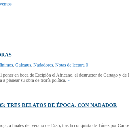
ventos
ORAS
Mínimos
,
Galeatus
,
Nadadores
,
Notas de lectura
0
l poner en boca de Escipión el Africano, el destructor de Cartago y de 
a planear su obra de teoría política.
»
5: TRES RELATOS DE ÉPOCA, CON NADADOR
roja, a finales del verano de 1535, tras la conquista de Túnez por Carl