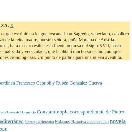
Descartar
NZA.
Χ
este
s, que escribió en lengua toscana Juan Sagredo, veneciano, caballero
aviso
zo de la reina madre, nuestra señora, doña Mariana de Austria.
a, hará más accesible esta fuente impresa del siglo XVII, hasta
ctualizada y versiculada, que facilitará mucho su lectura, aunque
siones cronológicsas. Un punto de partida para una nueva aventura.
oordinan Francesco Caprioli y Rubén González Cuerva
Constantinopla
correspondencia de Pietro
ivos
Cervantes
Comercio
novela
diterráneo
Narrativa árabe popular
Nadadores
Monarquía Hispánica
ente