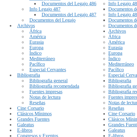
Documentos del Legajo 486
Info Legajo 4
Info Legajo 487
Documentos de
Documentos del Legajo 487
Info Legajo 4
Documentos del Legajo
Documentos de
Archivos
Documentos de
África
Archivos
América
África
Eurasia
América
Europa
Eurasia
Índico
Europa
Mediterráneo
Índico
Pacífico
Mediterráneo
Especial Cervantes
Pacífico
Bibliografia
Especial Cerva
Bibliografia general
Bibliografia
Bibliografía recomendada
Bibliografia ge
Fuentes impresas
Bibliografía 
Notas de lectura
Fuentes impre
Reseñas
Notas de lectu
Cine Corsario
Reseñas
Clásicos Mínimos
Cine Corsario
Grandes Fuentes
Clásicos Míni
Galeatus
Grandes Fuent
E-libros
Galeatus
Congresos y Eventos
E-libros