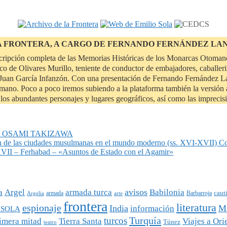
A FRONTERA, A CARGO DE FERNANDO FERNÁNDEZ LA
scripción completa de las Memorias Históricas de los Monarcas Otomano
o de Olivares Murillo, teniente de conductor de embajadores, caballeri
uan García Infanzón. Con una presentación de Fernando Fernández Lanz
tomano. Poco a poco iremos subiendo a la plataforma también la versión a
de los abundantes personajes y lugares geográficos, así como las impreci
or, OSAMI TAKIZAWA
n de las ciudades musulmanas en el mundo moderno (ss. XVI-XVII) C
 – Ferhabad – «Asuntos de Estado con el Agamir»
avisos
a
Argel
armada turca
Babilonia
armada
caut
Argelia
arte
Barbarroja
frontera
literatura
espionaje
India
Me
información
 SOLA
Turquía
turcos
rimera mitad
Tierra Santa
Viajes a Ori
Túnez
teatro