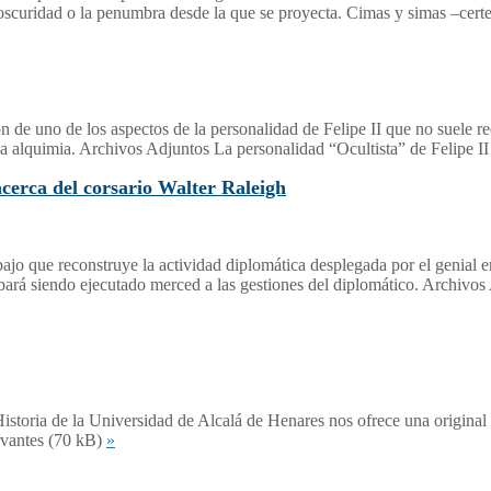
la oscuridad o la penumbra desde la que se proyecta. Cimas y simas –cer
 de uno de los aspectos de la personalidad de Felipe II que no suele rec
 la alquimia. Archivos Adjuntos La personalidad “Ocultista” de Felipe I
cerca del corsario Walter Raleigh
jo que reconstruye la actividad diplomática desplegada por el genial
bará siendo ejecutado merced a las gestiones del diplomático. Archiv
istoria de la Universidad de Alcalá de Henares nos ofrece una original
rvantes (70 kB)
»