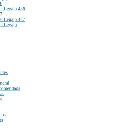
86
l Legajo 486
87
l Legajo 487
l Legajo
ntes
neral
recomendada
sas
ra
mos
es