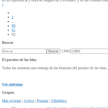
en la experiencia y obra de Miguel de Cervantes, y en las vision
»
1
…
90
91
92
Buscar
13902
El paraíso de las islas
Todas las semanas una entrega de las historias del paraíso de las islas, 
Ver entregas
Grupos
Más reciente
|
Activo
|
Popular
|
Alfabético