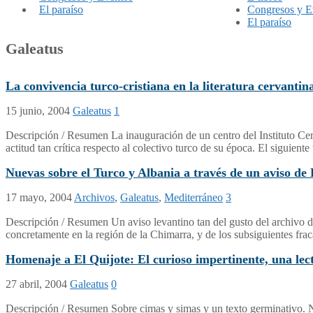
El paraíso
Congresos y E
El paraíso
Galeatus
La convivencia turco-cristiana en la literatura cervantin
15 junio, 2004
Galeatus
1
Descripción / Resumen La inauguración de un centro del Instituto Cer
actitud tan crítica respecto al colectivo turco de su época. El siguien
Nuevas sobre el Turco y Albania a través de un aviso de
17 mayo, 2004
Archivos
,
Galeatus
,
Mediterráneo
3
Descripción / Resumen Un aviso levantino tan del gusto del archivo de 
concretamente en la región de la Chimarra, y de los subsiguientes fr
Homenaje a El Quijote: El curioso impertinente, una lec
27 abril, 2004
Galeatus
0
Descripción / Resumen Sobre cimas y simas y un texto germinativo. No