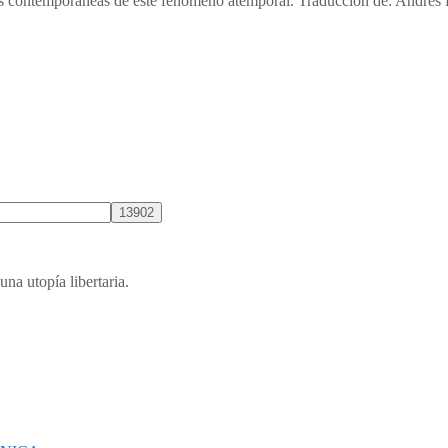
es más contemporáneas de este fenómeno atemporal. Traducción de: A
una utopía libertaria.