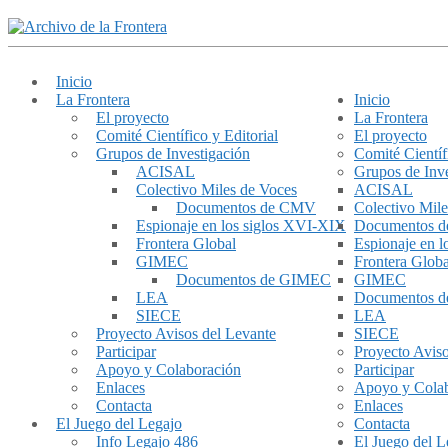
Inicio
La Frontera
Inicio
El proyecto
La Frontera
Comité Científico y Editorial
El proyecto
Grupos de Investigación
Comité Científ
ACISAL
Grupos de Inve
Colectivo Miles de Voces
ACISAL
Documentos de CMV
Colectivo Mile
Espionaje en los siglos XVI-XIX
Documentos 
Frontera Global
Espionaje en 
GIMEC
Frontera Globa
Documentos de GIMEC
GIMEC
LEA
Documentos 
SIECE
LEA
Proyecto Avisos del Levante
SIECE
Participar
Proyecto Aviso
Apoyo y Colaboración
Participar
Enlaces
Apoyo y Cola
Contacta
Enlaces
El Juego del Legajo
Contacta
Info Legajo 486
El Juego del L