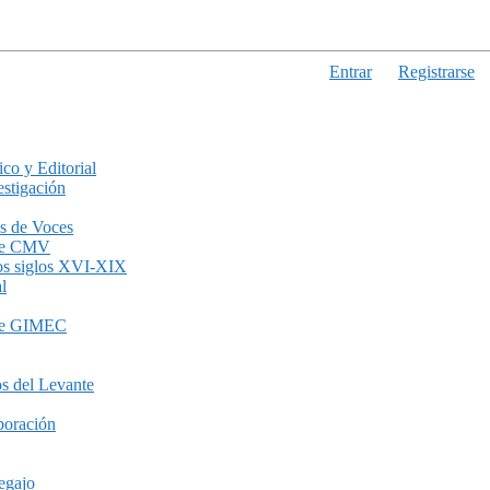
Entrar
Registrarse
ico y Editorial
stigación
s de Voces
de CMV
los siglos XVI-XIX
l
de GIMEC
s del Levante
boración
egajo