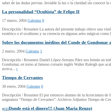
saber de las dudas previas. Inviable la luz o la claridad sin conocer 
La personalidad “Ocultista” de Felipe II
17 marzo, 2004
Galeatus
0
Descripción / Resumen La autora del presente trabajo ofrece una visión
esotérico o el ocultismo y su creencia en algunas artes mágicas como
Sobre los documentos inéditos del Conde de Gondomar a
2 marzo, 2004
Galeatus
1
Descripción / Resumen Daniel López-Serrano Páez nos brinda un traba
Gondomar, en torno al famoso corsario inglés Walter Raleigh que aca
acerca...
»
Tiempo de Cervantes
30 enero, 2004
Galeatus
0
Descripción / Resumen El por entonces alumno de la licenciatura de H
asignatura “Tiempo de Cervantes”. Archivos Adjuntos Tiempo de Ce
«¡¡¡Donde está el dinero!!! (Juan Maria Renzo)