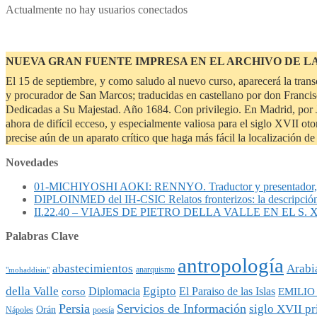
Actualmente no hay usuarios conectados
NUEVA GRAN FUENTE IMPRESA EN EL ARCHIVO DE L
El 15 de septiembre, y como saludo al nuevo curso, aparecerá la tran
y procurador de San Marcos; traducidas en castellano por don Francisc
Dedicadas a Su Majestad. Año 1684. Con privilegio. En Madrid, por J
ahora de difícil ecceso, y especialmente valiosa para el siglo XVII o
precise aún de un aparato crítico que haga más fácil la localización 
Novedades
01-MICHIYOSHI AOKI: RENNYO. Traductor y presentad
DIPLOINMED del IH-CSIC Relatos fronterizos: la descripció
II.22.40 – VIAJES DE PIETRO DELLA VALLE EN EL S. XVII
Palabras Clave
antropología
abastecimientos
Arabi
anarquismo
"mohaddisin"
Egipto
della Valle
Diplomacia
El Paraiso de las Islas
EMILIO
corso
Persia
Servicios de Información
siglo XVII p
Orán
Nápoles
poesía