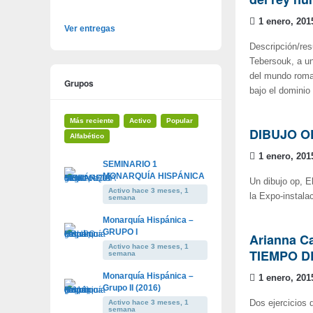
1 enero, 201
Ver entregas
Descripción/res
Tebersouk, a un
del mundo roma
Grupos
bajo el dominio
Más reciente
Activo
Popular
DIBUJO O
Alfabético
1 enero, 201
SEMINARIO 1
MONARQUÍA HISPÁNICA
Un dibujo op, El
Activo hace 3 meses, 1
la Expo-instala
semana
Monarquía Hispánica –
GRUPO I
Arianna C
Activo hace 3 meses, 1
TIEMPO D
semana
Monarquía Hispánica –
1 enero, 201
Grupo II (2016)
Activo hace 3 meses, 1
Dos ejercicios
semana