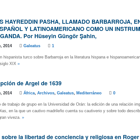
 HAYREDDIN PASHA, LLAMADO BARBARROJA, EN
SPAÑOL Y LATINOAMERICANO COMO UN INSTRU
ANDA. Por Hüseyin Güngör Şahin,
, 2014
Galeatus
1
 hispanista turco sobre Barbarroja en la literatura hispana e hispanoamerica
 siglo XIX
»
pción de Argel de 1639
, 2014
África
,
Archivos
,
Galeatus
,
Mediterráneo
0
 de trabajo de grupo en la Universidad de Orán: la edición de una relación im
ías, en la que un cautivo madrileño cuenta su cautiverio y sobre todo describe
gran viveza.
»
sobre la libertad de conciencia y religiosa en Roger