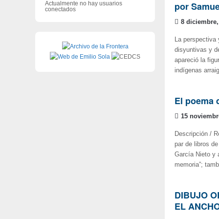
Actualmente no hay usuarios
por Samue
conectados
8 diciembre,
La perspectiva 
disyuntivas y d
apareció la fig
indígenas arrai
El poema d
15 noviembr
Descripción / Re
par de libros d
García Nieto y 
memoria”; tambi
DIBUJO O
EL ANCHO