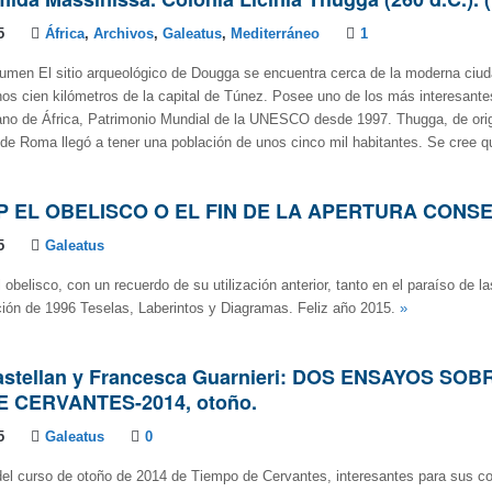
5
África
,
Archivos
,
Galeatus
,
Mediterráneo
1
umen El sitio arqueológico de Dougga se encuentra cerca de la moderna ciu
os cien kilómetros de la capital de Túnez. Posee uno de los más interesant
no de África, Patrimonio Mundial de la UNESCO desde 1997. Thugga, de ori
 de Roma llegó a tener una población de unos cinco mil habitantes. Se cree qu
P EL OBELISCO O EL FIN DE LA APERTURA CONS
5
Galeatus
 obelisco, con un recuerdo de su utilización anterior, tanto en el paraíso de l
ción de 1996 Teselas, Laberintos y Diagramas. Feliz año 2015.
»
astellan y Francesca Guarnieri: DOS ENSAYOS SOB
E CERVANTES-2014, otoño.
5
Galeatus
0
 del curso de otoño de 2014 de Tiempo de Cervantes, interesantes para sus 