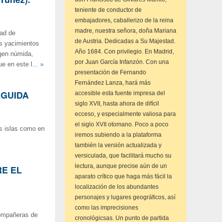
teniente de conductor de
embajadores, caballerizo de la reina
madre, nuestra señora, doña Mariana
dad de
de Austria. Dedicadas a Su Majestad.
es yacimientos
Año 1684. Con privilegio. En Madrid,
gen númida,
por Juan García Infanzón. Con una
e en este l...
»
presentación de Fernando
Fernández Lanza, hará más
EGUIDA
accesible esta fuente impresa del
siglo XVII, hasta ahora de difícil
ecceso, y especialmente valiosa para
el siglo XVII otomano. Poco a poco
as islas como en
iremos subiendo a la plataforma
también la versión actualizada y
versiculada, que facilitará mucho su
lectura, aunque precise aún de un
RE EL
aparato crítico que haga más fácil la
localización de los abundantes
personajes y lugares geográficos, así
como las imprecisiones
compañeras de
cronológicsas. Un punto de partida