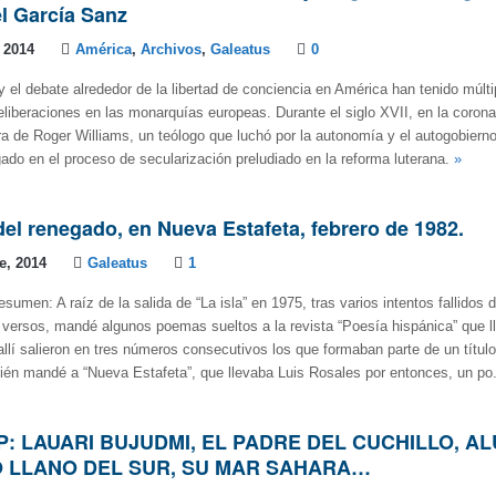
l García Sanz
 2014
América
,
Archivos
,
Galeatus
0
y el debate alrededor de la libertad de conciencia en América han tenido múlti
eliberaciones en las monarquías europeas. Durante el siglo XVII, en la corona
ura de Roger Williams, un teólogo que luchó por la autonomía y el autogobierno
gado en el proceso de secularización preludiado en la reforma luterana.
»
el renegado, en Nueva Estafeta, febrero de 1982.
e, 2014
Galeatus
1
sumen: A raíz de la salida de “La isla” en 1975, tras varios intentos fallidos 
e versos, mandé algunos poemas sueltos a la revista “Poesía hispánica” que 
allí salieron en tres números consecutivos los que formaban parte de un título
én mandé a “Nueva Estafeta”, que llevaba Luis Rosales por entonces, un po
P: LAUARI BUJUDMI, EL PADRE DEL CUCHILLO, A
 LLANO DEL SUR, SU MAR SAHARA…