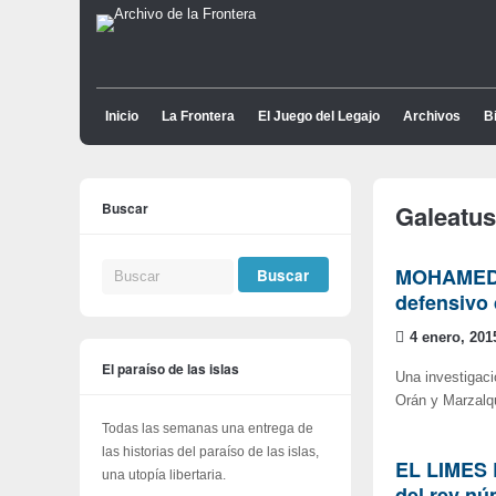
Inicio
La Frontera
El Juego del Legajo
Archivos
Bi
Buscar
Galeatus
MOHAMED A
defensivo 
4 enero, 201
El paraíso de las islas
Una investigaci
Orán y Marzalqu
Todas las semanas una entrega de
las historias del paraíso de las islas,
EL LIMES 
una utopía libertaria.
del rey nú