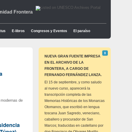
idad Frontera
tus
E-libros
Congresos y Eventos
El paraíso
Descartar
Χ
este
NUEVA GRAN FUENTE IMPRESA
aviso
EN EL ARCHIVO DE LA
FRONTERA, A CARGO DE
a
FERNANDO FERNÁNDEZ LANZA.
El 15 de septiembre, y como saludo
al nuevo curso, aparecerá la
transcripción completa de las
es modernas de
Memorias Históricas de los Monarcas
Otomanos, que escribió en lengua
toscana Juan Sagredo, veneciano,
caballero y procurador de San
idencia
Marcos; traducidas en castellano por
(Túnez).
don Francisco de Olivares Murillo,