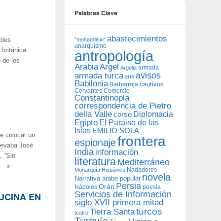
Palabras Clave
abastecimientos
ples
"mohaddisin"
anarquismo
 británica
antropología
 de los
Arabia
Argel
armada
Argelia
avisos
armada turca
arte
Babilonia
Barbarroja
cautivos
Cervantes
Comercio
Constantinopla
correspondencia de Pietro
della Valle
Diplomacia
corso
Egipto
El Paraiso de las
Islas
EMILIO SOLA
de colocar un
frontera
espionaje
llevaba José
India
información
, “Sin
literatura
Mediterráneo
...
»
Nadadores
Monarquía Hispánica
novela
Narrativa árabe popular
Persia
Orán
Nápoles
poesía
Servicios de Información
LUCINA EN
siglo XVII primera mitad
turcos
Tierra Santa
teatro
Turquía