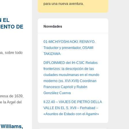
para una nueva aventura.
 EL
MENTO DE
Novedades
01-MICHIYOSHI AOKI: RENNYO.
Traductor y presentador, OSAMI
na, sobre todo
TAKIZAWA
DIPLOINMED del IH-CSIC Relatos
fronterizos: la descripción de las
ciudades musulmanas en el mundo
moderno (ss. XVI-XVII) Coordinan
Francesco Caprioli y Rubén
González Cuerva
presa de 1639,
II.22.40 – VIAJES DE PIETRO DELLA
 la Argel del
VALLE EN EL S. XVII – Ferhabad –
«Asuntos de Estado con el Agamir»
 Williams,