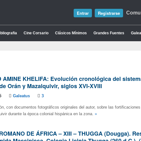
Entrar
Registrarse
Comun
bliografia
Cine Corsario
Clásicos Mínimos
Grandes Fuentes
Galea
MINE KHELIFA: Evolución cronológica del sistem
de Orán y Mazalquivir, siglos XVI-XVIII
5
Galeatus
3
ón, con documentos fotográficos originales del autor, sobre las fortificacion
ivir durante la época colonial hispánica en la zona.
»
ROMANO DE ÁFRICA – XIII – THUGGA (Dougga). Res
mida Massinissa. Colonia Licinia Thugga (260 d.C.). 