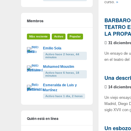
curso.
»
BARBAROS
Miembros
TEATRO E
LA PROPAG
Más reciente
Activo
Popular
31 diciembre
Emilio Sola
Un ensayo de un
Activo hace 2 horas, 44
minutos
en el teatro del
Mohamed Mouslim
Activo hace 6 horas, 18
minutos
Una descri
Esmeralda de Luis y
14 diciembre
Martínez
Activo hace 1 dia, 2 horas
Un viejo ensayo
Madrid, Diego D
siglo XVII con 
Quién está en línea
Un esbozo 