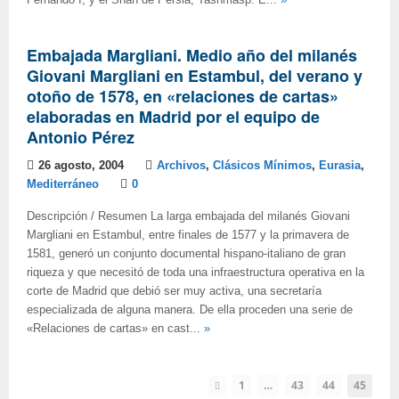
Fernando I, y el Shah de Persia, Tashmasp. E...
»
Embajada Margliani. Medio año del milanés
Giovani Margliani en Estambul, del verano y
otoño de 1578, en «relaciones de cartas»
elaboradas en Madrid por el equipo de
Antonio Pérez
26 agosto, 2004
Archivos
,
Clásicos Mínimos
,
Eurasia
,
Mediterráneo
0
Descripción / Resumen La larga embajada del milanés Giovani
Margliani en Estambul, entre finales de 1577 y la primavera de
1581, generó un conjunto documental hispano-italiano de gran
riqueza y que necesitó de toda una infraestructura operativa en la
corte de Madrid que debió ser muy activa, una secretaría
especializada de alguna manera. De ella proceden una serie de
«Relaciones de cartas» en cast...
»
1
…
43
44
45