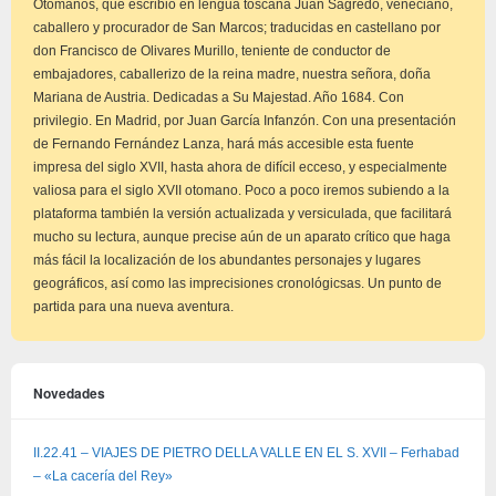
Otomanos, que escribió en lengua toscana Juan Sagredo, veneciano,
caballero y procurador de San Marcos; traducidas en castellano por
don Francisco de Olivares Murillo, teniente de conductor de
embajadores, caballerizo de la reina madre, nuestra señora, doña
Mariana de Austria. Dedicadas a Su Majestad. Año 1684. Con
privilegio. En Madrid, por Juan García Infanzón. Con una presentación
de Fernando Fernández Lanza, hará más accesible esta fuente
impresa del siglo XVII, hasta ahora de difícil ecceso, y especialmente
valiosa para el siglo XVII otomano. Poco a poco iremos subiendo a la
plataforma también la versión actualizada y versiculada, que facilitará
mucho su lectura, aunque precise aún de un aparato crítico que haga
más fácil la localización de los abundantes personajes y lugares
geográficos, así como las imprecisiones cronológicsas. Un punto de
partida para una nueva aventura.
Novedades
II.22.41 – VIAJES DE PIETRO DELLA VALLE EN EL S. XVII – Ferhabad
– «La cacería del Rey»