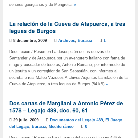
señores georgianos y de Mengrelia.
»
La relación de la Cueva de Atapuerca, a tres
leguas de Burgos
8 diciembre, 2009
Archivos
,
Eurasia
1
Descripción / Resumen La descripción de las cuevas de
Santander y de Atapuerca por un aventurero italiano con fama de
mago y buscador de tesoros, Antonio Romano, por intermedio de
un jesuíta y un corregidor de San Sebastián, con informes al
secretario real Mateo Vázquez Archivos Adjuntos La relación de la
Cueva de Atapuerca, a tres leguas de Burgos (84 kB)
»
Dos cartas de Margliani a Antonio Pérez de
1578 – Legajo 489, doc. 60, 61
29 julio, 2009
Documentos del Legajo 489
,
El Juego
del Legajo
,
Eurasia
,
Mediterráneo
0
Descripción / Resumen En el marco del juego del legajo 486 de