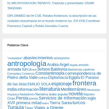
01-MICHIYOSHI AOKI: RENNYO. Traductor y presentador, OSAMI
TAKIZAWA
DIPLOINMED del IH-CSIC Relatos fronterizos: la descripción de las
ciudades musulmanas en el mundo moderno (ss. XVI-XVII) Coordinan
Francesco Caprioli y Rubén González Cuerva
Palabras Clave
abastecimientos
anarquismo
"mohaddisin"
antropología
Arabia
Argel
armada
Argelia
avisos
armada turca
Babilonia
Barbarroja
cautivos
arte
Constantinopla
correspondencia de
Cervantes
Comercio
Egipto
Pietro della Valle
Diplomacia
corso
El Paraiso
frontera
espionaje
de las Islas
EMILIO SOLA
literatura
India
Mediterráneo
información
Monarquía
novela
Narrativa árabe popular
Nadadores
Nápoles
Hispánica
Persia
Servicios de Información
siglo
Orán
poesía
turcos
XVII primera mitad
Tierra Santa
teatro
Turquía
Viajes a Oriente
Túnez