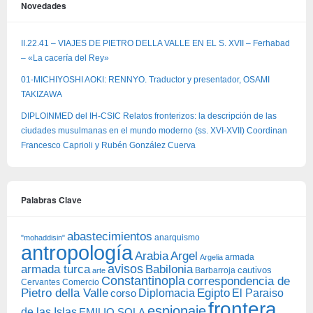
Novedades
II.22.41 – VIAJES DE PIETRO DELLA VALLE EN EL S. XVII – Ferhabad
– «La cacería del Rey»
01-MICHIYOSHI AOKI: RENNYO. Traductor y presentador, OSAMI
TAKIZAWA
DIPLOINMED del IH-CSIC Relatos fronterizos: la descripción de las
ciudades musulmanas en el mundo moderno (ss. XVI-XVII) Coordinan
Francesco Caprioli y Rubén González Cuerva
Palabras Clave
abastecimientos
anarquismo
"mohaddisin"
antropología
Arabia
Argel
armada
Argelia
avisos
armada turca
Babilonia
Barbarroja
cautivos
arte
Constantinopla
correspondencia de
Cervantes
Comercio
Egipto
Pietro della Valle
Diplomacia
corso
El Paraiso
frontera
espionaje
de las Islas
EMILIO SOLA