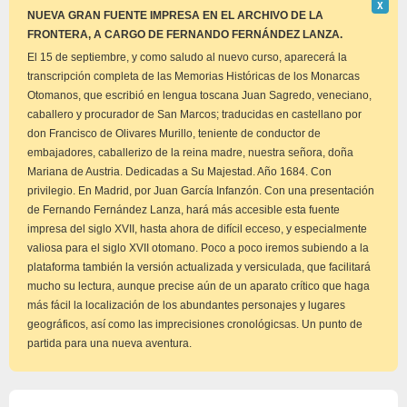
Descar
Χ
este
NUEVA GRAN FUENTE IMPRESA EN EL ARCHIVO DE LA
aviso
FRONTERA, A CARGO DE FERNANDO FERNÁNDEZ LANZA.
El 15 de septiembre, y como saludo al nuevo curso, aparecerá la
transcripción completa de las Memorias Históricas de los Monarcas
Otomanos, que escribió en lengua toscana Juan Sagredo, veneciano,
caballero y procurador de San Marcos; traducidas en castellano por
don Francisco de Olivares Murillo, teniente de conductor de
embajadores, caballerizo de la reina madre, nuestra señora, doña
Mariana de Austria. Dedicadas a Su Majestad. Año 1684. Con
privilegio. En Madrid, por Juan García Infanzón. Con una presentación
de Fernando Fernández Lanza, hará más accesible esta fuente
impresa del siglo XVII, hasta ahora de difícil ecceso, y especialmente
valiosa para el siglo XVII otomano. Poco a poco iremos subiendo a la
plataforma también la versión actualizada y versiculada, que facilitará
mucho su lectura, aunque precise aún de un aparato crítico que haga
más fácil la localización de los abundantes personajes y lugares
geográficos, así como las imprecisiones cronológicsas. Un punto de
partida para una nueva aventura.