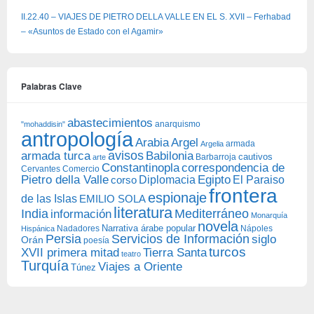
II.22.40 – VIAJES DE PIETRO DELLA VALLE EN EL S. XVII – Ferhabad
– «Asuntos de Estado con el Agamir»
Palabras Clave
abastecimientos
anarquismo
"mohaddisin"
antropología
Arabia
Argel
armada
Argelia
avisos
armada turca
Babilonia
Barbarroja
cautivos
arte
Constantinopla
correspondencia de
Cervantes
Comercio
Egipto
Pietro della Valle
Diplomacia
corso
El Paraiso
frontera
espionaje
de las Islas
EMILIO SOLA
literatura
India
Mediterráneo
información
Monarquía
novela
Narrativa árabe popular
Nadadores
Nápoles
Hispánica
Persia
Servicios de Información
siglo
Orán
poesía
turcos
XVII primera mitad
Tierra Santa
teatro
Turquía
Viajes a Oriente
Túnez