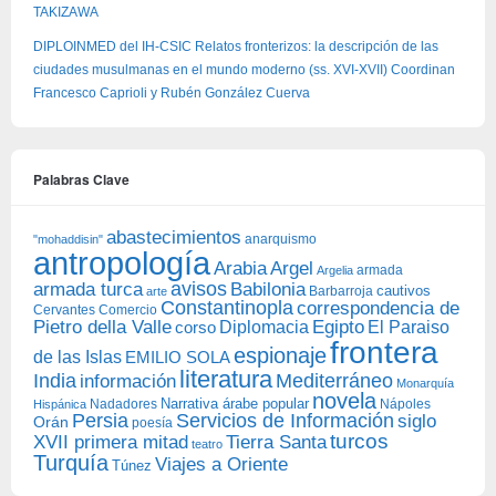
TAKIZAWA
DIPLOINMED del IH-CSIC Relatos fronterizos: la descripción de las
ciudades musulmanas en el mundo moderno (ss. XVI-XVII) Coordinan
Francesco Caprioli y Rubén González Cuerva
Palabras Clave
abastecimientos
anarquismo
"mohaddisin"
antropología
Arabia
Argel
armada
Argelia
avisos
armada turca
Babilonia
Barbarroja
cautivos
arte
Constantinopla
correspondencia de
Cervantes
Comercio
Egipto
Pietro della Valle
Diplomacia
corso
El Paraiso
frontera
espionaje
de las Islas
EMILIO SOLA
literatura
India
Mediterráneo
información
Monarquía
novela
Narrativa árabe popular
Nadadores
Nápoles
Hispánica
Persia
Servicios de Información
siglo
Orán
poesía
turcos
XVII primera mitad
Tierra Santa
teatro
Turquía
Viajes a Oriente
Túnez