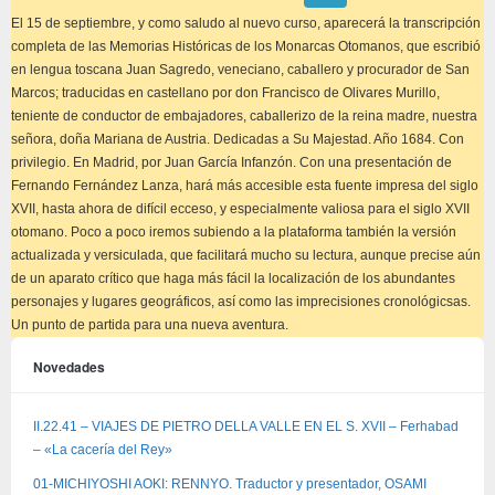
este
aviso
El 15 de septiembre, y como saludo al nuevo curso, aparecerá la transcripción
completa de las Memorias Históricas de los Monarcas Otomanos, que escribió
en lengua toscana Juan Sagredo, veneciano, caballero y procurador de San
Marcos; traducidas en castellano por don Francisco de Olivares Murillo,
teniente de conductor de embajadores, caballerizo de la reina madre, nuestra
señora, doña Mariana de Austria. Dedicadas a Su Majestad. Año 1684. Con
privilegio. En Madrid, por Juan García Infanzón. Con una presentación de
Fernando Fernández Lanza, hará más accesible esta fuente impresa del siglo
XVII, hasta ahora de difícil ecceso, y especialmente valiosa para el siglo XVII
otomano. Poco a poco iremos subiendo a la plataforma también la versión
actualizada y versiculada, que facilitará mucho su lectura, aunque precise aún
de un aparato crítico que haga más fácil la localización de los abundantes
personajes y lugares geográficos, así como las imprecisiones cronológicsas.
Un punto de partida para una nueva aventura.
Novedades
II.22.41 – VIAJES DE PIETRO DELLA VALLE EN EL S. XVII – Ferhabad
– «La cacería del Rey»
01-MICHIYOSHI AOKI: RENNYO. Traductor y presentador, OSAMI