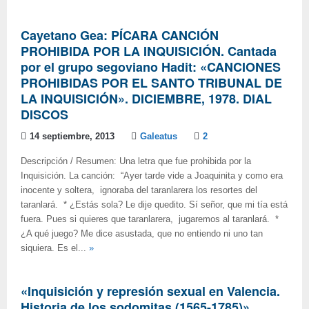
Cayetano Gea: PÍCARA CANCIÓN
PROHIBIDA POR LA INQUISICIÓN. Cantada
por el grupo segoviano Hadit: «CANCIONES
PROHIBIDAS POR EL SANTO TRIBUNAL DE
LA INQUISICIÓN». DICIEMBRE, 1978. DIAL
DISCOS
14 septiembre, 2013
Galeatus
2
Descripción / Resumen: Una letra que fue prohibida por la
Inquisición. La canción: “Ayer tarde vide a Joaquinita y como era
inocente y soltera, ignoraba del taranlarera los resortes del
taranlará. * ¿Estás sola? Le dije quedito. Sí señor, que mi tía está
fuera. Pues si quieres que taranlarera, jugaremos al taranlará. *
¿A qué juego? Me dice asustada, que no entiendo ni uno tan
siquiera. Es el...
»
«Inquisición y represión sexual en Valencia.
Historia de los sodomitas (1565-1785)»,