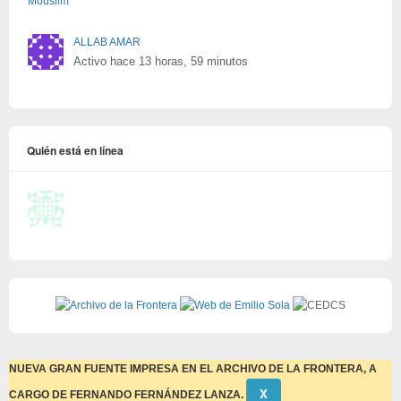
ALLAB AMAR
Activo hace 13 horas, 59 minutos
Quién está en línea
NUEVA GRAN FUENTE IMPRESA EN EL ARCHIVO DE LA FRONTERA, A
Descartar
Χ
CARGO DE FERNANDO FERNÁNDEZ LANZA.