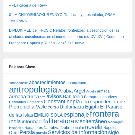
– «La cacería del Rey»
01-MICHIYOSHI AOKI: RENNYO. Traductor y presentador, OSAMI
TAKIZAWA
DIPLOINMED del IH-CSIC Relatos fronterizos: la descripción de las
ciudades musulmanas en el mundo moderno (ss. XVI-XVII) Coordinan
Francesco Caprioli y Rubén González Cuerva
Palabras Clave
abastecimientos
anarquismo
"mohaddisin"
antropología
Arabia
Argel
armada
Argelia
avisos
armada turca
Babilonia
Barbarroja
cautivos
arte
Constantinopla
correspondencia de
Cervantes
Comercio
Egipto
Pietro della Valle
Diplomacia
corso
El Paraiso
frontera
espionaje
de las Islas
EMILIO SOLA
literatura
India
Mediterráneo
información
Monarquía
novela
Narrativa árabe popular
Nadadores
Nápoles
Hispánica
Persia
Servicios de Información
siglo
Orán
poesía