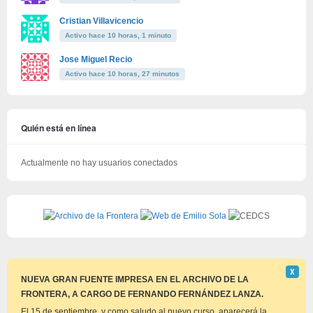
Cristian Villavicencio
Activo hace 10 horas, 1 minuto
Jose Miguel Recio
Activo hace 10 horas, 27 minutos
Quién está en línea
Actualmente no hay usuarios conectados
Descar
Χ
este
NUEVA GRAN FUENTE IMPRESA EN EL ARCHIVO DE LA
aviso
FRONTERA, A CARGO DE FERNANDO FERNÁNDEZ LANZA.
El 15 de septiembre, y como saludo al nuevo curso, aparecerá la