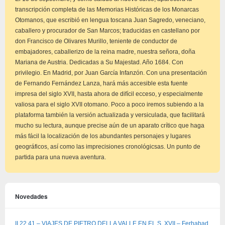
transcripción completa de las Memorias Históricas de los Monarcas
Otomanos, que escribió en lengua toscana Juan Sagredo, veneciano,
caballero y procurador de San Marcos; traducidas en castellano por
don Francisco de Olivares Murillo, teniente de conductor de
embajadores, caballerizo de la reina madre, nuestra señora, doña
Mariana de Austria. Dedicadas a Su Majestad. Año 1684. Con
privilegio. En Madrid, por Juan García Infanzón. Con una presentación
de Fernando Fernández Lanza, hará más accesible esta fuente
impresa del siglo XVII, hasta ahora de difícil ecceso, y especialmente
valiosa para el siglo XVII otomano. Poco a poco iremos subiendo a la
plataforma también la versión actualizada y versiculada, que facilitará
mucho su lectura, aunque precise aún de un aparato crítico que haga
más fácil la localización de los abundantes personajes y lugares
geográficos, así como las imprecisiones cronológicsas. Un punto de
partida para una nueva aventura.
Novedades
II.22.41 – VIAJES DE PIETRO DELLA VALLE EN EL S. XVII – Ferhabad