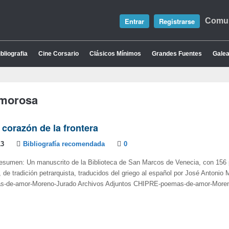
Entrar
Registrarse
Comun
bliografia
Cine Corsario
Clásicos Mínimos
Grandes Fuentes
Galea
amorosa
 corazón de la frontera
13
Bibliografía recomendada
0
Resumen: Un manuscrito de la Biblioteca de San Marcos de Venecia, con 15
, de tradición petrarquista, traducidos del griego al español por José Antonio
-de-amor-Moreno-Jurado Archivos Adjuntos CHIPRE-poemas-de-amor-Moren