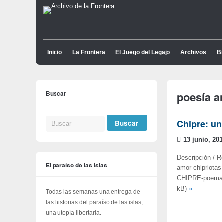
Inicio
La Frontera
El Juego del Legajo
Archivos
Bi
Buscar
poesía 
Chipre: un
13 junio, 20
Descripción / 
El paraíso de las islas
amor chipriotas
CHIPRE-poemas
kB)
»
Todas las semanas una entrega de
las historias del paraíso de las islas,
una utopía libertaria.