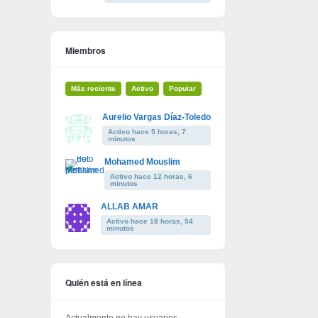
Miembros
Más reciente
Activo
Popular
Aurelio Vargas Díaz-Toledo
Activo hace 5 horas, 7
minutos
Mohamed Mouslim
Activo hace 12 horas, 6
minutos
ALLAB AMAR
Activo hace 18 horas, 54
minutos
Quién está en línea
Actualmente no hay usuarios