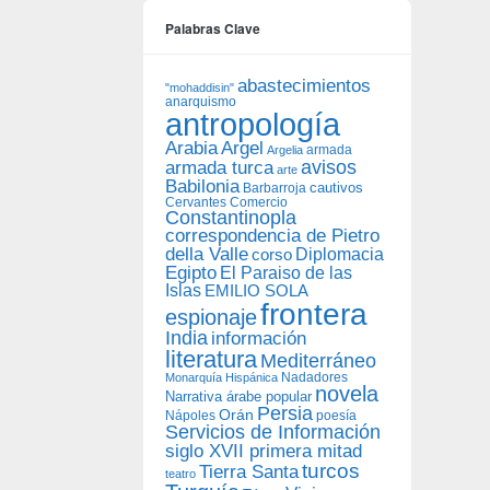
Palabras Clave
abastecimientos
"mohaddisin"
anarquismo
antropología
Arabia
Argel
armada
Argelia
avisos
armada turca
arte
Babilonia
Barbarroja
cautivos
Cervantes
Comercio
Constantinopla
correspondencia de Pietro
della Valle
Diplomacia
corso
Egipto
El Paraiso de las
Islas
EMILIO SOLA
frontera
espionaje
India
información
literatura
Mediterráneo
Nadadores
Monarquía Hispánica
novela
Narrativa árabe popular
Persia
Orán
Nápoles
poesía
Servicios de Información
siglo XVII primera mitad
turcos
Tierra Santa
teatro