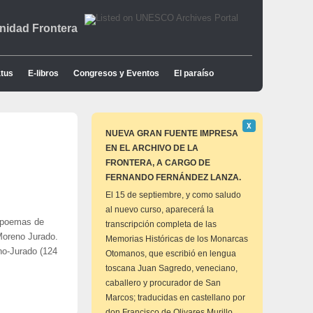
idad Frontera
tus
E-libros
Congresos y Eventos
El paraíso
Descartar
Χ
este
NUEVA GRAN FUENTE IMPRESA
aviso
EN EL ARCHIVO DE LA
FRONTERA, A CARGO DE
FERNANDO FERNÁNDEZ LANZA.
El 15 de septiembre, y como saludo
al nuevo curso, aparecerá la
6 poemas de
transcripción completa de las
 Moreno Jurado.
Memorias Históricas de los Monarcas
o-Jurado (124
Otomanos, que escribió en lengua
toscana Juan Sagredo, veneciano,
caballero y procurador de San
Marcos; traducidas en castellano por
don Francisco de Olivares Murillo,