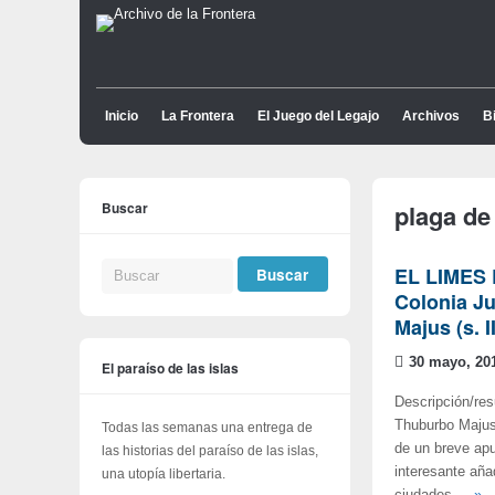
Inicio
La Frontera
El Juego del Legajo
Archivos
Bi
Buscar
plaga de
EL LIMES 
Colonia Ju
Majus (s. I
30 mayo, 20
El paraíso de las islas
Descripción/res
Thuburbo Majus
Todas las semanas una entrega de
de un breve apu
las historias del paraíso de las islas,
interesante añ
una utopía libertaria.