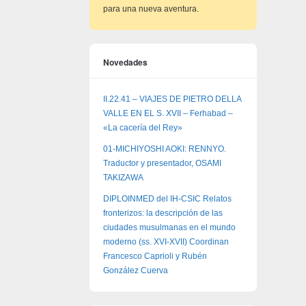
para una nueva aventura.
Novedades
II.22.41 – VIAJES DE PIETRO DELLA
VALLE EN EL S. XVII – Ferhabad –
«La cacería del Rey»
01-MICHIYOSHI AOKI: RENNYO.
Traductor y presentador, OSAMI
TAKIZAWA
DIPLOINMED del IH-CSIC Relatos
fronterizos: la descripción de las
ciudades musulmanas en el mundo
moderno (ss. XVI-XVII) Coordinan
Francesco Caprioli y Rubén
González Cuerva