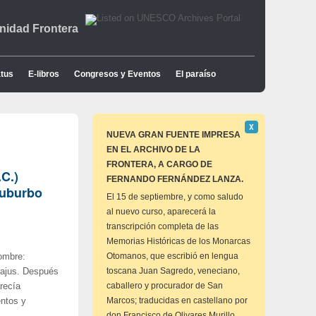
idad Frontera
tus
E-libros
Congresos y Eventos
El paraíso
Descartar
Χ
este
NUEVA GRAN FUENTE IMPRESA
aviso
EN EL ARCHIVO DE LA
FRONTERA, A CARGO DE
C.)
FERNANDO FERNÁNDEZ LANZA.
huburbo
El 15 de septiembre, y como saludo
al nuevo curso, aparecerá la
transcripción completa de las
Memorias Históricas de los Monarcas
Otomanos, que escribió en lengua
nombre:
toscana Juan Sagredo, veneciano,
Majus. Después
caballero y procurador de San
recía
Marcos; traducidas en castellano por
entos y
don Francisco de Olivares Murillo,