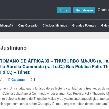
Entrar
Registrarse
Comun
bliografia
Cine Corsario
Clásicos Mínimos
Grandes Fuentes
Galea
 Justiniano
ROMANO DE ÁFRICA XI – THUBURBO MAJUS (s. I a.
lia Aurelia Commoda (s. II d.C.) Res Publica Felix T
II d.C.) – Túnez
14
Galeatus
1
umen: Una ciudad que a lo largo de su historia cambia hasta tres veces de 
. Colonia Julia Aurelia Commoda y, por último, Res Publica Felix Thuburbo 
nte sobre la historia de Thuburbo Majus y su yacimiento arqueológico, me pa
adir algún comentario sobre Cartago y Roma, porque muchos de los asentami