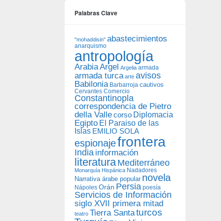
Palabras Clave
abastecimientos
"mohaddisin"
anarquismo
antropología
Arabia
Argel
armada
Argelia
avisos
armada turca
arte
Babilonia
Barbarroja
cautivos
Cervantes
Comercio
Constantinopla
correspondencia de Pietro
della Valle
Diplomacia
corso
Egipto
El Paraiso de las
Islas
EMILIO SOLA
frontera
espionaje
India
información
literatura
Mediterráneo
Nadadores
Monarquía Hispánica
novela
Narrativa árabe popular
Persia
Orán
Nápoles
poesía
Servicios de Información
siglo XVII primera mitad
turcos
Tierra Santa
teatro